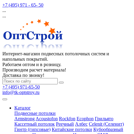
+7 (495) 971 - 65- 50
...
...
Интернет-магазин подвесных потолочных систем и
напольных покрытий.
Работаем оптом и в розницу.
Производим расчет материала!
Доставка по звонку!
+7 (495) 971-65-50
info@tk-optstroy.ru
Каталог
Подвесные потолки
Armstrong
Acoustofon
Rockfon
Ecophon
Грильято
Кассетный потолок
Реечный
Албес
Celenit (Селенит)
Гинтр (гипсовые)
Китайские потолки
Кубообразный