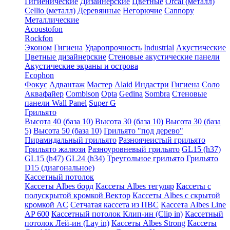
Гигиенические
Дизайнерские
Цветные
Orcal (металл)
Cellio (металл)
Деревянные
Негорючие
Cannopy
Металлические
Acoustofon
Rockfon
Эконом
Гигиена
Ударопрочность
Industrial
Акустические
Цветные дизайнерские
Стеновые акустические панели
Акустические экраны и острова
Ecophon
Фокус
Адвантаж
Мастер
Alaid
Индастри
Гигиена
Соло
Аквафайер
Combison
Opta
Gedina
Sombra
Стеновые
панели Wall Panel
Super G
Грильято
Высота 40 (база 10)
Высота 30 (база 10)
Высота 30 (база
5)
Высота 50 (база 10)
Грильято "под дерево"
Пирамидальный грильято
Разноячеистый грильято
Грильято жалюзи
Разноуровневый грильято
GL15 (h37)
GL15 (h47)
GL24 (h34)
Треугольное грильято
Грильято
D15 (диагональное)
Кассетный потолок
Кассеты Albes борд
Кассеты Albes тегуляр
Кассеты с
полускрытой кромкой Вектор
Кассеты Albes с скрытой
кромкой AC
Сетчатая кассета из ПВС
Кассета Albes Line
AP 600
Кассетный потолок Клип-ин (Clip in)
Кассетный
потолок Лей-ин (Lay in)
Кассеты Albes Strong
Кассеты