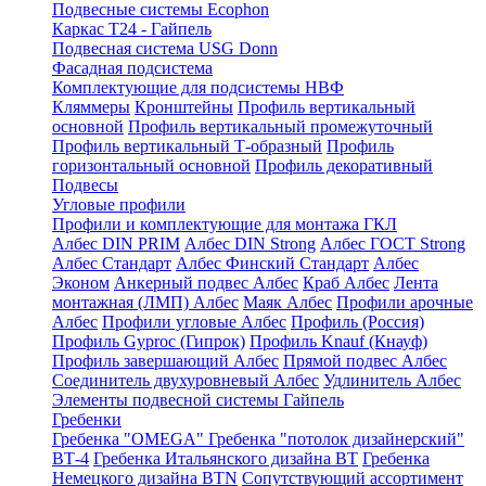
Подвесные системы Ecophon
Каркас Т24 - Гайпель
Подвесная система USG Donn
Фасадная подсистема
Комплектующие для подсистемы НВФ
Кляммеры
Кронштейны
Профиль вертикальный
основной
Профиль вертикальный промежуточный
Профиль вертикальный Т-образный
Профиль
горизонтальный основной
Профиль декоративный
Подвесы
Угловые профили
Профили и комплектующие для монтажа ГКЛ
Албес DIN PRIM
Албес DIN Strong
Албес ГОСТ Strong
Албес Стандарт
Албес Финский Стандарт
Албес
Эконом
Анкерный подвес Албес
Краб Албес
Лента
монтажная (ЛМП) Албес
Маяк Албес
Профили арочные
Албес
Профили угловые Албес
Профиль (Россия)
Профиль Gyproc (Гипрок)
Профиль Knauf (Кнауф)
Профиль завершающий Албес
Прямой подвес Албес
Соединитель двухуровневый Албес
Удлинитель Албес
Элементы подвесной системы Гайпель
Гребенки
Гребенка "OMEGA"
Гребенка "потолок дизайнерский"
ВТ-4
Гребенка Итальянского дизайна BT
Гребенка
Немецкого дизайна ВТN
Сопутствующий ассортимент