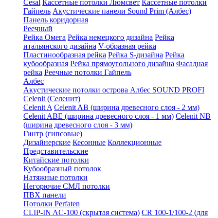
Cesal
Кассетные потолки Люмсвет
Кассетные потолки
Гайпель
Акустические панели Sound Prim (Албес)
Панель коридорная
Реечный
Рейка Омега
Рейка немецкого дизайна
Рейка
итальянского дизайна
V-образная рейка
Пластинообразная рейка
Рейка S-дизайна
Рейка
кубообразная
Рейка прямоугольного дизайна
Фасадная
рейка
Реечные потолки Гайпель
Албес
Акустические потолки острова Албес SOUND PROFI
Celenit (Селенит)
Celenit A
Celenit AB (ширина древесного слоя - 2 мм)
Celenit ABE (ширина древесного слоя - 1 мм)
Celenit NB
(ширина древесного слоя - 3 мм)
Гинтр (гипсовые)
Дизайнерские
Кесонные
Коллекционные
Представительские
Китайские потолки
Кубообразный потолок
Натяжные потолки
Негорючие СМЛ потолки
ПВХ панели
Потолки Perfaten
CLIP-IN AC-100 (скрытая система)
CR 100-1/100-2 (для