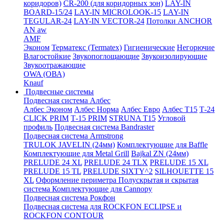
коридоров)
CR-200 (для коридорных зон)
LAY-IN
BOARD-15/24
LAY-IN MICROLOOK-15
LAY-IN
TEGULAR-24
LAY-IN VECTOR-24
Потолки ANCHOR
AN aw
AMF
Эконом
Терматекс (Termatex)
Гигиенические
Негорючие
Влагостойкие
Звукопоглощающие
Звукоизолирующие
Звукоотражающие
OWA (ОВА)
Knauf
Подвесные системы
Подвесная система Албес
Албес Эконом
Албес Норма
Албес Евро
Албес T15
Т-24
CLICK PRIM
Т-15 PRIM
STRUNA Т15
Угловой
профиль
Подвесная система Bandraster
Подвесная система Armstrong
TRULOK JAVELIN (24мм)
Комплектующие для Baffle
Комплектующие для Metal Grill
Bajkal ZN (24мм)
PRELUDE 24 XL
PRELUDE 24 TLX
PRELUDE 15 XL
PRELUDE 15 TL
PRELUDE SIXTY^2
SILHOUETTE 15
XL
Оформление периметра
Полускрытая и скрытая
система
Комплектующие для Cannopy
Подвесная система Рокфон
Подвесная система для ROCKFON ECLIPSE и
ROCKFON CONTOUR