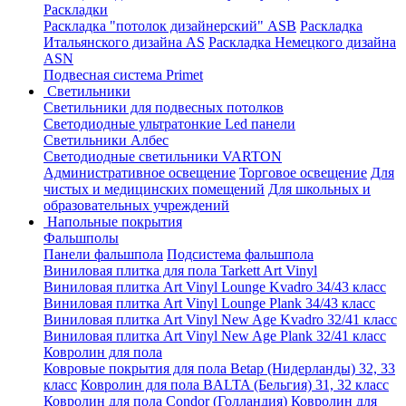
Раскладки
Раскладка "потолок дизайнерский" ASB
Раскладка
Итальянского дизайна AS
Раскладка Немецкого дизайна
АSN
Подвесная система Primet
Светильники
Светильники для подвесных потолков
Светодиодные ультратонкие Led панели
Светильники Албес
Светодиодные светильники VARTON
Административное освещение
Торговое освещение
Для
чистых и медицинских помещений
Для школьных и
образовательных учреждений
Напольные покрытия
Фальшполы
Панели фальшпола
Подсистема фальшпола
Виниловая плитка для пола Tarkett Art Vinyl
Виниловая плитка Art Vinyl Lounge Kvadro 34/43 класс
Виниловая плитка Art Vinyl Lounge Plank 34/43 класс
Виниловая плитка Art Vinyl New Age Kvadro 32/41 класс
Виниловая плитка Art Vinyl New Age Plank 32/41 класс
Ковролин для пола
Ковровые покрытия для пола Betap (Нидерланды) 32, 33
класс
Ковролин для пола BALTA (Бельгия) 31, 32 класс
Ковролин для пола Condor (Голландия)
Ковролин для