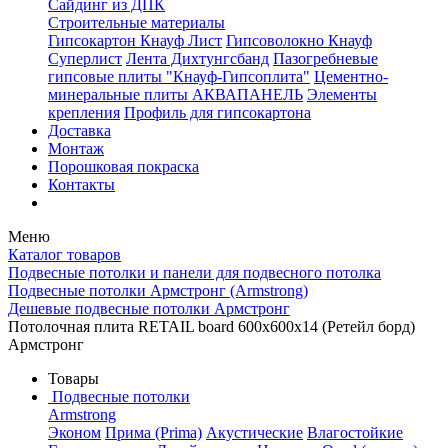
Сайдинг из ДПК
Строительные материалы
Гипсокартон Кнауф Лист
Гипсоволокно Кнауф
Суперлист
Лента Дихтунгсбанд
Пазогребневые
гипсовые плиты "Кнауф-Гипсоплита"
Цементно-
минеральные плиты АКВАПАНЕЛЬ
Элементы
крепления
Профиль для гипсокартона
Доставка
Монтаж
Порошковая покраска
Контакты
Меню
Каталог товаров
Подвесные потолки и панели для подвесного потолка
Подвесные потолки Армстронг (Armstrong)
Дешевые подвесные потолки Армстронг
Потолочная плита RETAIL board 600x600x14 (Ретейл борд)
Армстронг
Товары
Подвесные потолки
Armstrong
Эконом
Прима (Prima)
Акустические
Влагостойкие