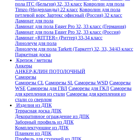
пола ITC (Бельгия) 32, 33 класс
Ковролин для пола
Timzo (Нидерланды) 22 класс
Ковролин для пола
петлевой ворс Зартекс офисный (Россия) 32 класс
Ламинат для пола
Ламинат для пола Egger Pro 32, 33 класс (Германия)
Ламинат для пола Egger Pro 32, 33 класс (Россия)
Ламинат «RITTER» (Риттер) 33-34 класс
Линолеум для пола
Линолеум для пола Tarkett (Таркетт) 32, 33, 34/43 класс
Паркетная доска
Крепеж / метизы
Анкеры
АНКЕР-КЛИН ПОТОЛОЧНЫЙ
Саморезы
Саморезы CL
Саморезы SL
Саморезы WSD
Саморезы
WSE
Саморезы для ГВЛ
Саморезы для ГКЛ
Саморезы
для крепления из стали
Саморезы для крепления из
стали со сверлом
Изделия из ДПК
Террасная доска ДПК
Декоративное ограждение из ДПК
Заборный профиль из ДПК
Комплектующие из ДПК
Планкен из ДПК
Профиль для ступеней из ДПК