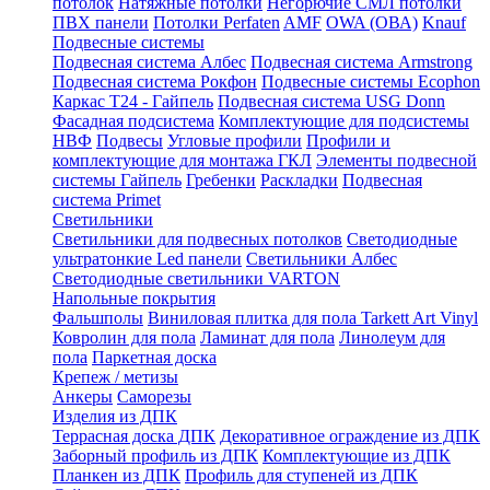
потолок
Натяжные потолки
Негорючие СМЛ потолки
ПВХ панели
Потолки Perfaten
AMF
OWA (ОВА)
Knauf
Подвесные системы
Подвесная система Албес
Подвесная система Armstrong
Подвесная система Рокфон
Подвесные системы Ecophon
Каркас Т24 - Гайпель
Подвесная система USG Donn
Фасадная подсистема
Комплектующие для подсистемы
НВФ
Подвесы
Угловые профили
Профили и
комплектующие для монтажа ГКЛ
Элементы подвесной
системы Гайпель
Гребенки
Раскладки
Подвесная
система Primet
Светильники
Светильники для подвесных потолков
Светодиодные
ультратонкие Led панели
Светильники Албес
Светодиодные светильники VARTON
Напольные покрытия
Фальшполы
Виниловая плитка для пола Tarkett Art Vinyl
Ковролин для пола
Ламинат для пола
Линолеум для
пола
Паркетная доска
Крепеж / метизы
Анкеры
Саморезы
Изделия из ДПК
Террасная доска ДПК
Декоративное ограждение из ДПК
Заборный профиль из ДПК
Комплектующие из ДПК
Планкен из ДПК
Профиль для ступеней из ДПК