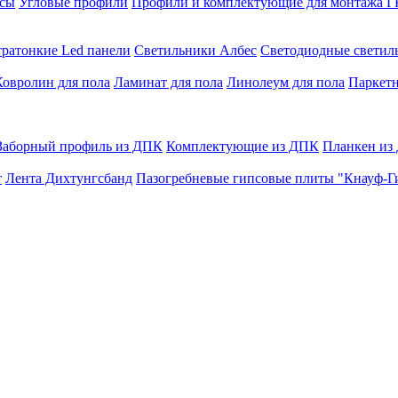
сы
Угловые профили
Профили и комплектующие для монтажа 
тратонкие Led панели
Светильники Албес
Светодиодные свети
Ковролин для пола
Ламинат для пола
Линолеум для пола
Паркетн
Заборный профиль из ДПК
Комплектующие из ДПК
Планкен из
т
Лента Дихтунгсбанд
Пазогребневые гипсовые плиты "Кнауф-Г