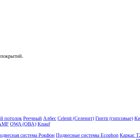
 покрытий.
й потолок
Реечный
Албес
Celenit (Селенит)
Гинтр (гипсовые)
Ки
AMF
OWA (ОВА)
Knauf
одвесная система Рокфон
Подвесные системы Ecophon
Каркас Т