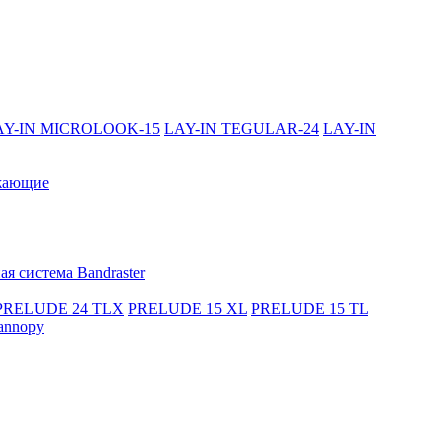
AY-IN MICROLOOK-15
LAY-IN TEGULAR-24
LAY-IN
жающие
я система Bandraster
PRELUDE 24 TLX
PRELUDE 15 XL
PRELUDE 15 TL
annopy