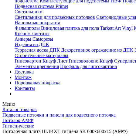
подсистема
Комплектующие для подсистемы НВФ
Подве
Подвесная система Primet
Светильники
Светильники для подвесных потолков
Светодиодные уль
Напольные покрытия
Фальшполы
Виниловая плитка для пола Tarkett Art Vinyl
Крепеж / метизы
Анкеры
Саморезы
Изделия из ДПК
Террасная доска ДПК
Декоративное ограждение из ДПК
Строительные материалы
Гипсокартон Кнауф Лист
Гипсоволокно Кнауф Суперлис
Элементы крепления
Профиль для гипсокартона
Доставка
Монтаж
Порошковая покраска
Контакты
Меню
Каталог товаров
Подвесные потолки и панели для подвесного потолка
Потолок АМФ
Гигиенические
Потолочная плита ШЛИХТ гигиена SK 600x600x15 (АМФ)