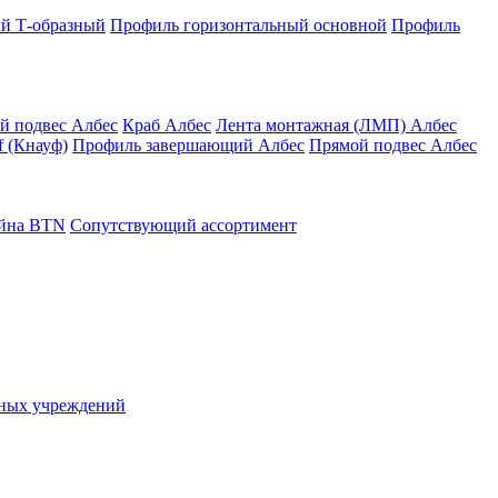
й Т-образный
Профиль горизонтальный основной
Профиль
й подвес Албес
Краб Албес
Лента монтажная (ЛМП) Албес
 (Кнауф)
Профиль завершающий Албес
Прямой подвес Албес
айна ВТN
Сопутствующий ассортимент
ьных учреждений