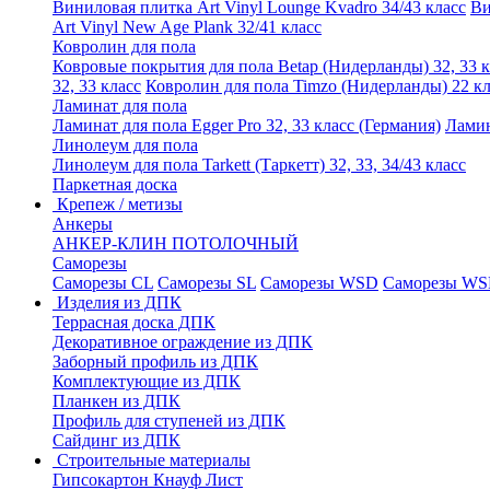
Виниловая плитка Art Vinyl Lounge Kvadro 34/43 класс
Ви
Art Vinyl New Age Plank 32/41 класс
Ковролин для пола
Ковровые покрытия для пола Betap (Нидерланды) 32, 33 к
32, 33 класс
Ковролин для пола Timzo (Нидерланды) 22 кл
Ламинат для пола
Ламинат для пола Egger Pro 32, 33 класс (Германия)
Ламин
Линолеум для пола
Линолеум для пола Tarkett (Таркетт) 32, 33, 34/43 класс
Паркетная доска
Крепеж / метизы
Анкеры
АНКЕР-КЛИН ПОТОЛОЧНЫЙ
Саморезы
Саморезы CL
Саморезы SL
Саморезы WSD
Саморезы WS
Изделия из ДПК
Террасная доска ДПК
Декоративное ограждение из ДПК
Заборный профиль из ДПК
Комплектующие из ДПК
Планкен из ДПК
Профиль для ступеней из ДПК
Сайдинг из ДПК
Строительные материалы
Гипсокартон Кнауф Лист