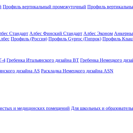
й
Профиль вертикальный промежуточный
Профиль вертикальны
лбес Стандарт
Албес Финский Стандарт
Албес Эконом
Анкерны
лбес
Профиль (Россия)
Профиль Gyproc (Гипрок)
Профиль Knauf
Т-4
Гребенка Итальянского дизайна BT
Гребенка Немецкого диз
янского дизайна AS
Раскладка Немецкого дизайна АSN
чистых и медицинских помещений
Для школьных и образовател