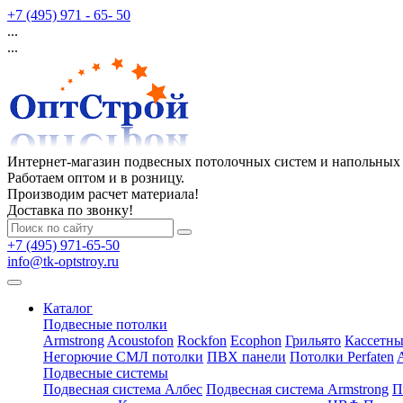
+7 (495) 971 - 65- 50
...
...
Интернет-магазин подвесных потолочных систем и напольных
Работаем оптом и в розницу.
Производим расчет материала!
Доставка по звонку!
+7 (495) 971-65-50
info@tk-optstroy.ru
Каталог
Подвесные потолки
Armstrong
Acoustofon
Rockfon
Ecophon
Грильято
Кассетны
Негорючие СМЛ потолки
ПВХ панели
Потолки Perfaten
Подвесные системы
Подвесная система Албес
Подвесная система Armstrong
П