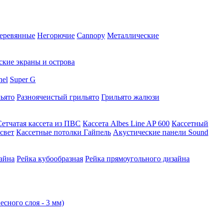
еревянные
Негорючие
Cannopy
Металлические
ские экраны и острова
nel
Super G
ьято
Разноячеистый грильято
Грильято жалюзи
Сетчатая кассета из ПВС
Кассета Albes Line AP 600
Кассетный
свет
Кассетные потолки Гайпель
Акустические панели Sound
айна
Рейка кубообразная
Рейка прямоугольного дизайна
есного слоя - 3 мм)