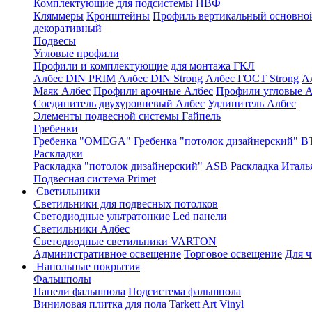
Комплектующие для подсистемы НВФ
Кляммеры
Кронштейны
Профиль вертикальный основно
декоративный
Подвесы
Угловые профили
Профили и комплектующие для монтажа ГКЛ
Албес DIN PRIM
Албес DIN Strong
Албес ГОСТ Strong
А
Маяк Албес
Профили арочные Албес
Профили угловые А
Соединитель двухуровневый Албес
Удлинитель Албес
Элементы подвесной системы Гайпель
Гребенки
Гребенка "OMEGA"
Гребенка "потолок дизайнерский" В
Раскладки
Раскладка "потолок дизайнерский" ASB
Раскладка Италь
Подвесная система Primet
Светильники
Светильники для подвесных потолков
Светодиодные ультратонкие Led панели
Светильники Албес
Светодиодные светильники VARTON
Административное освещение
Торговое освещение
Для 
Напольные покрытия
Фальшполы
Панели фальшпола
Подсистема фальшпола
Виниловая плитка для пола Tarkett Art Vinyl