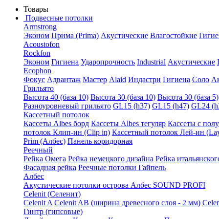
Товары
Подвесные потолки
Armstrong
Эконом
Прима (Prima)
Акустические
Влагостойкие
Гигие
Acoustofon
Rockfon
Эконом
Гигиена
Ударопрочность
Industrial
Акустические
Ecophon
Фокус
Адвантаж
Мастер
Alaid
Индастри
Гигиена
Соло
А
Грильято
Высота 40 (база 10)
Высота 30 (база 10)
Высота 30 (база 5)
Разноуровневый грильято
GL15 (h37)
GL15 (h47)
GL24 (h
Кассетный потолок
Кассеты Albes борд
Кассеты Albes тегуляр
Кассеты с пол
потолок Клип-ин (Clip in)
Кассетный потолок Лей-ин (Lay
Prim (Албес)
Панель коридорная
Реечный
Рейка Омега
Рейка немецкого дизайна
Рейка итальянског
Фасадная рейка
Реечные потолки Гайпель
Албес
Акустические потолки острова Албес SOUND PROFI
Celenit (Селенит)
Celenit A
Celenit AB (ширина древесного слоя - 2 мм)
Cele
Гинтр (гипсовые)