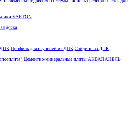
ГКЛ
Элементы подвесной системы Гайпель
Гребенки
Раскладки
льники VARTON
ая доска
 ДПК
Профиль для ступеней из ДПК
Сайдинг из ДПК
ипсоплита"
Цементно-минеральные плиты АКВАПАНЕЛЬ