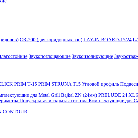
кие
оридоров)
CR-200 (для коридорных зон)
LAY-IN BOARD-15/24
L
Влагостойкие
Звукопоглощающие
Звукоизолирующие
Звукоотра
 CLICK PRIM
Т-15 PRIM
STRUNA Т15
Угловой профиль
Подвесна
мплектующие для Metal Grill
Bajkal ZN (24мм)
PRELUDE 24 XL
ериметра
Полускрытая и скрытая система
Комплектующие для C
FON CONTOUR