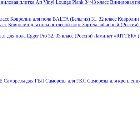
ниловая плитка Art Vinyl Lounge Plank 34/43 класс
Виниловая пли
ласс
Ковролин для пола BALTA (Бельгия) 31, 32 класс
Ковролин 
асс
Ковролин для пола петлевой ворс Зартекс офисный (Россия) 
ат для пола Egger Pro 32, 33 класс (Россия)
Ламинат «RITTER» (Р
E
Саморезы для ГВЛ
Саморезы для ГКЛ
Саморезы для крепления