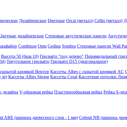
нические
Дизайнерские
Цветные
Orcal (металл)
Cellio (металл)
Д
Цветные дизайнерские
Стеновые акустические панели
Акустиче
квафайер
Combison
Opta
Gedina
Sombra
Стеновые панели Wall Pa
Высота 50 (база 10)
Грильято "под дерево"
Пирамидальный грил
34)
Треугольное грильято
Грильято D15 (диагональное)
ускрытой кромкой Вектор
Кассеты Albes с скрытой кромкой AC
 in)
Кассеты Albes Strong
Кассеты Cesal
Кассетные потолки Люм
о дизайна
V-образная рейка
Пластинообразная рейка
Рейка S-диз
nit ABE (ширина древесного слоя - 1 мм)
Celenit NB (ширина древ