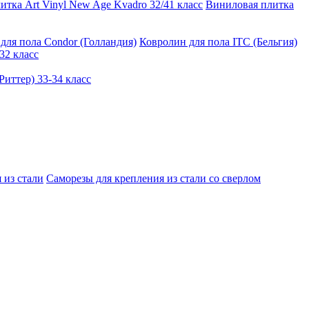
тка Art Vinyl New Age Kvadro 32/41 класс
Виниловая плитка
для пола Condor (Голландия)
Ковролин для пола ITC (Бельгия)
32 класс
иттер) 33-34 класс
 из стали
Саморезы для крепления из стали со сверлом