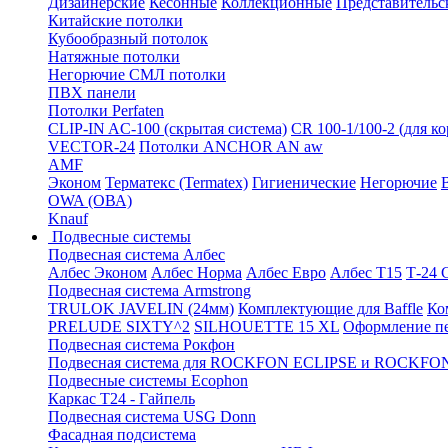
Дизайнерские
Кесонные
Коллекционные
Представительс
Китайские потолки
Кубообразный потолок
Натяжные потолки
Негорючие СМЛ потолки
ПВХ панели
Потолки Perfaten
CLIP-IN AC-100 (скрытая система)
CR 100-1/100-2 (для к
VECTOR-24
Потолки ANCHOR AN aw
AMF
Эконом
Терматекс (Termatex)
Гигиенические
Негорючие
OWA (ОВА)
Knauf
Подвесные системы
Подвесная система Албес
Албес Эконом
Албес Норма
Албес Евро
Албес T15
Т-24
Подвесная система Armstrong
TRULOK JAVELIN (24мм)
Комплектующие для Baffle
Ко
PRELUDE SIXTY^2
SILHOUETTE 15 XL
Оформление п
Подвесная система Рокфон
Подвесная система для ROCKFON ECLIPSE и ROCK
Подвесные системы Ecophon
Каркас Т24 - Гайпель
Подвесная система USG Donn
Фасадная подсистема