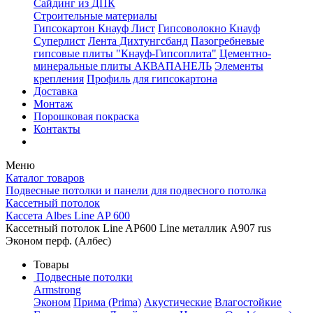
Сайдинг из ДПК
Строительные материалы
Гипсокартон Кнауф Лист
Гипсоволокно Кнауф
Суперлист
Лента Дихтунгсбанд
Пазогребневые
гипсовые плиты "Кнауф-Гипсоплита"
Цементно-
минеральные плиты АКВАПАНЕЛЬ
Элементы
крепления
Профиль для гипсокартона
Доставка
Монтаж
Порошковая покраска
Контакты
Меню
Каталог товаров
Подвесные потолки и панели для подвесного потолка
Кассетный потолок
Кассета Albes Line AP 600
Кассетный потолок Line AP600 Line металлик А907 rus
Эконом перф. (Албес)
Товары
Подвесные потолки
Armstrong
Эконом
Прима (Prima)
Акустические
Влагостойкие