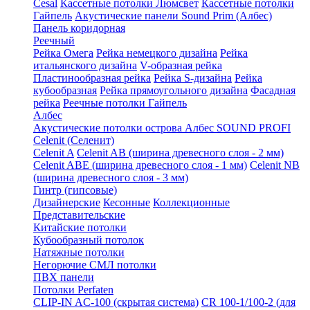
Cesal
Кассетные потолки Люмсвет
Кассетные потолки
Гайпель
Акустические панели Sound Prim (Албес)
Панель коридорная
Реечный
Рейка Омега
Рейка немецкого дизайна
Рейка
итальянского дизайна
V-образная рейка
Пластинообразная рейка
Рейка S-дизайна
Рейка
кубообразная
Рейка прямоугольного дизайна
Фасадная
рейка
Реечные потолки Гайпель
Албес
Акустические потолки острова Албес SOUND PROFI
Celenit (Селенит)
Celenit A
Celenit AB (ширина древесного слоя - 2 мм)
Celenit ABE (ширина древесного слоя - 1 мм)
Celenit NB
(ширина древесного слоя - 3 мм)
Гинтр (гипсовые)
Дизайнерские
Кесонные
Коллекционные
Представительские
Китайские потолки
Кубообразный потолок
Натяжные потолки
Негорючие СМЛ потолки
ПВХ панели
Потолки Perfaten
CLIP-IN AC-100 (скрытая система)
CR 100-1/100-2 (для