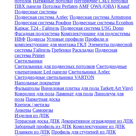
потолок
Натяжные потолки
Негорючие СМЛ потолки
ПВХ панели
Потолки Perfaten
AMF
OWA (ОВА)
Knauf
Подвесные системы
Подвесная система Албес
Подвесная система Armstrong
Подвесная система Рокфон
Подвесные системы Ecophon
Каркас Т24 - Гайпель
Подвесная система USG Donn
Фасадная подсистема
Комплектующие для подсистемы
НВФ
Подвесы
Угловые профили
Профили и
комплектующие для монтажа ГКЛ
Элементы подвесной
системы Гайпель
Гребенки
Раскладки
Подвесная
система Primet
Светильники
Светильники для подвесных потолков
Светодиодные
ультратонкие Led панели
Светильники Албес
Светодиодные светильники VARTON
Напольные покрытия
Фальшполы
Виниловая плитка для пола Tarkett Art Vinyl
Ковролин для пола
Ламинат для пола
Линолеум для
пола
Паркетная доска
Крепеж / метизы
Анкеры
Саморезы
Изделия из ДПК
Террасная доска ДПК
Декоративное ограждение из ДПК
Заборный профиль из ДПК
Комплектующие из ДПК
Планкен из ДПК
Профиль для ступеней из ДПК