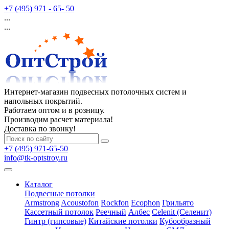
+7 (495) 971 - 65- 50
...
...
Интернет-магазин подвесных потолочных систем и
напольных покрытий.
Работаем оптом и в розницу.
Производим расчет материала!
Доставка по звонку!
+7 (495) 971-65-50
info@tk-optstroy.ru
Каталог
Подвесные потолки
Armstrong
Acoustofon
Rockfon
Ecophon
Грильято
Кассетный потолок
Реечный
Албес
Celenit (Селенит)
Гинтр (гипсовые)
Китайские потолки
Кубообразный