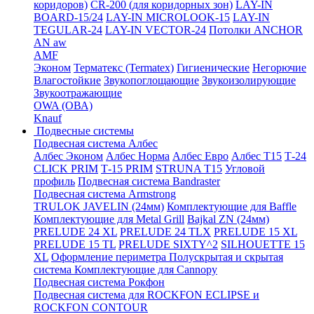
коридоров)
CR-200 (для коридорных зон)
LAY-IN
BOARD-15/24
LAY-IN MICROLOOK-15
LAY-IN
TEGULAR-24
LAY-IN VECTOR-24
Потолки ANCHOR
AN aw
AMF
Эконом
Терматекс (Termatex)
Гигиенические
Негорючие
Влагостойкие
Звукопоглощающие
Звукоизолирующие
Звукоотражающие
OWA (ОВА)
Knauf
Подвесные системы
Подвесная система Албес
Албес Эконом
Албес Норма
Албес Евро
Албес T15
Т-24
CLICK PRIM
Т-15 PRIM
STRUNA Т15
Угловой
профиль
Подвесная система Bandraster
Подвесная система Armstrong
TRULOK JAVELIN (24мм)
Комплектующие для Baffle
Комплектующие для Metal Grill
Bajkal ZN (24мм)
PRELUDE 24 XL
PRELUDE 24 TLX
PRELUDE 15 XL
PRELUDE 15 TL
PRELUDE SIXTY^2
SILHOUETTE 15
XL
Оформление периметра
Полускрытая и скрытая
система
Комплектующие для Cannopy
Подвесная система Рокфон
Подвесная система для ROCKFON ECLIPSE и
ROCKFON CONTOUR