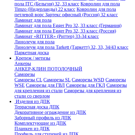
пола ITC (Бельгия) 32, 33 класс
Ковролин для пола
Timzo (Нидерланды) 22 класс
Ковролин для пола
петлевой ворс Зартекс офисный (Россия) 32 класс
Ламинат для пола
Ламинат для пола Egger Pro 32, 33 класс (Германия)
Ламинат для пола Egger Pro 32, 33 класс (Россия)
Ламинат «RITTER» (Риттер) 33-34 класс
Линолеум для пола
Линолеум для пола Tarkett (Таркетт) 32, 33, 34/43 класс
Паркетная доска
Крепеж / метизы
Анкеры
АНКЕР-КЛИН ПОТОЛОЧНЫЙ
Саморезы
Саморезы CL
Саморезы SL
Саморезы WSD
Саморезы
WSE
Саморезы для ГВЛ
Саморезы для ГКЛ
Саморезы
для крепления из стали
Саморезы для крепления из
стали со сверлом
Изделия из ДПК
Террасная доска ДПК
Декоративное ограждение из ДПК
Заборный профиль из ДПК
Комплектующие из ДПК
Планкен из ДПК
Профиль для ступеней из ДПК