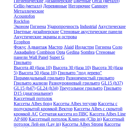
Гигиенические
Дизайнерские
Цветные
Orcal (металл)
Cellio (металл)
Деревянные
Негорючие
Cannopy
Металлические
Acoustofon
Rockfon
Эконом
Гигиена
Ударопрочность
Industrial
Акустические
Цветные дизайнерские
Стеновые акустические панели
Акустические экраны и острова
Ecophon
Фокус
Адвантаж
Мастер
Alaid
Индастри
Гигиена
Соло
Аквафайер
Combison
Opta
Gedina
Sombra
Стеновые
панели Wall Panel
Super G
Грильято
Высота 40 (база 10)
Высота 30 (база 10)
Высота 30 (база
5)
Высота 50 (база 10)
Грильято "под дерево"
Пирамидальный грильято
Разноячеистый грильято
Грильято жалюзи
Разноуровневый грильято
GL15 (h37)
GL15 (h47)
GL24 (h34)
Треугольное грильято
Грильято
D15 (диагональное)
Кассетный потолок
Кассеты Albes борд
Кассеты Albes тегуляр
Кассеты с
полускрытой кромкой Вектор
Кассеты Albes с скрытой
кромкой AC
Сетчатая кассета из ПВС
Кассета Albes Line
AP 600
Кассетный потолок Клип-ин (Clip in)
Кассетный
потолок Лей-ин (Lay in)
Кассеты Albes Strong
Кассеты