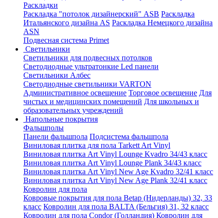
Раскладки
Раскладка "потолок дизайнерский" ASB
Раскладка
Итальянского дизайна AS
Раскладка Немецкого дизайна
АSN
Подвесная система Primet
Светильники
Светильники для подвесных потолков
Светодиодные ультратонкие Led панели
Светильники Албес
Светодиодные светильники VARTON
Административное освещение
Торговое освещение
Для
чистых и медицинских помещений
Для школьных и
образовательных учреждений
Напольные покрытия
Фальшполы
Панели фальшпола
Подсистема фальшпола
Виниловая плитка для пола Tarkett Art Vinyl
Виниловая плитка Art Vinyl Lounge Kvadro 34/43 класс
Виниловая плитка Art Vinyl Lounge Plank 34/43 класс
Виниловая плитка Art Vinyl New Age Kvadro 32/41 класс
Виниловая плитка Art Vinyl New Age Plank 32/41 класс
Ковролин для пола
Ковровые покрытия для пола Betap (Нидерланды) 32, 33
класс
Ковролин для пола BALTA (Бельгия) 31, 32 класс
Ковролин для пола Condor (Голландия)
Ковролин для