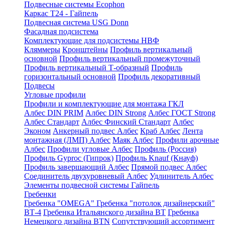
Подвесные системы Ecophon
Каркас Т24 - Гайпель
Подвесная система USG Donn
Фасадная подсистема
Комплектующие для подсистемы НВФ
Кляммеры
Кронштейны
Профиль вертикальный
основной
Профиль вертикальный промежуточный
Профиль вертикальный Т-образный
Профиль
горизонтальный основной
Профиль декоративный
Подвесы
Угловые профили
Профили и комплектующие для монтажа ГКЛ
Албес DIN PRIM
Албес DIN Strong
Албес ГОСТ Strong
Албес Стандарт
Албес Финский Стандарт
Албес
Эконом
Анкерный подвес Албес
Краб Албес
Лента
монтажная (ЛМП) Албес
Маяк Албес
Профили арочные
Албес
Профили угловые Албес
Профиль (Россия)
Профиль Gyproc (Гипрок)
Профиль Knauf (Кнауф)
Профиль завершающий Албес
Прямой подвес Албес
Соединитель двухуровневый Албес
Удлинитель Албес
Элементы подвесной системы Гайпель
Гребенки
Гребенка "OMEGA"
Гребенка "потолок дизайнерский"
ВТ-4
Гребенка Итальянского дизайна BT
Гребенка
Немецкого дизайна ВТN
Сопутствующий ассортимент