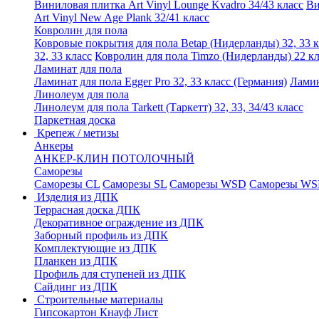
Виниловая плитка Art Vinyl Lounge Kvadro 34/43 класс
Ви
Art Vinyl New Age Plank 32/41 класс
Ковролин для пола
Ковровые покрытия для пола Betap (Нидерланды) 32, 33 к
32, 33 класс
Ковролин для пола Timzo (Нидерланды) 22 кл
Ламинат для пола
Ламинат для пола Egger Pro 32, 33 класс (Германия)
Ламин
Линолеум для пола
Линолеум для пола Tarkett (Таркетт) 32, 33, 34/43 класс
Паркетная доска
Крепеж / метизы
Анкеры
АНКЕР-КЛИН ПОТОЛОЧНЫЙ
Саморезы
Саморезы CL
Саморезы SL
Саморезы WSD
Саморезы WS
Изделия из ДПК
Террасная доска ДПК
Декоративное ограждение из ДПК
Заборный профиль из ДПК
Комплектующие из ДПК
Планкен из ДПК
Профиль для ступеней из ДПК
Сайдинг из ДПК
Строительные материалы
Гипсокартон Кнауф Лист