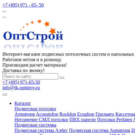
+7 (495) 971 - 65- 50
...
...
Интернет-магазин подвесных потолочных систем и напольных
Работаем оптом и в розницу.
Производим расчет материала!
Доставка по звонку!
+7 (495) 971-65-50
info@tk-optstroy.ru
Каталог
Подвесные потолки
Armstrong
Acoustofon
Rockfon
Ecophon
Грильято
Кассетны
Негорючие СМЛ потолки
ПВХ панели
Потолки Perfaten
Подвесные системы
Подвесная система Албес
Подвесная система Armstrong
П