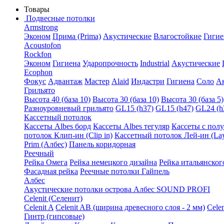
Товары
Подвесные потолки
Armstrong
Эконом
Прима (Prima)
Акустические
Влагостойкие
Гигие
Acoustofon
Rockfon
Эконом
Гигиена
Ударопрочность
Industrial
Акустические
Ecophon
Фокус
Адвантаж
Мастер
Alaid
Индастри
Гигиена
Соло
А
Грильято
Высота 40 (база 10)
Высота 30 (база 10)
Высота 30 (база 5)
Разноуровневый грильято
GL15 (h37)
GL15 (h47)
GL24 (h
Кассетный потолок
Кассеты Albes борд
Кассеты Albes тегуляр
Кассеты с пол
потолок Клип-ин (Clip in)
Кассетный потолок Лей-ин (Lay
Prim (Албес)
Панель коридорная
Реечный
Рейка Омега
Рейка немецкого дизайна
Рейка итальянског
Фасадная рейка
Реечные потолки Гайпель
Албес
Акустические потолки острова Албес SOUND PROFI
Celenit (Селенит)
Celenit A
Celenit AB (ширина древесного слоя - 2 мм)
Cele
Гинтр (гипсовые)