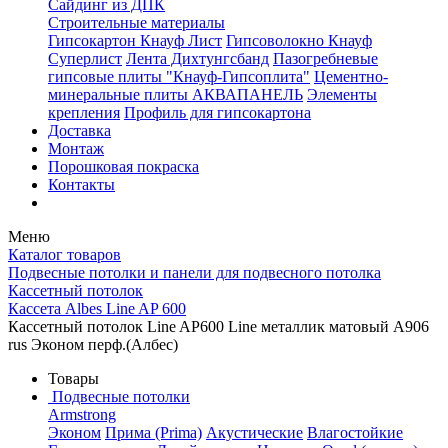
Сайдинг из ДПК
Строительные материалы
Гипсокартон Кнауф Лист
Гипсоволокно Кнауф
Суперлист
Лента Дихтунгсбанд
Пазогребневые
гипсовые плиты "Кнауф-Гипсоплита"
Цементно-
минеральные плиты АКВАПАНЕЛЬ
Элементы
крепления
Профиль для гипсокартона
Доставка
Монтаж
Порошковая покраска
Контакты
Меню
Каталог товаров
Подвесные потолки и панели для подвесного потолка
Кассетный потолок
Кассета Albes Line AP 600
Кассетный потолок Line AP600 Line металлик матовый А906
rus Эконом перф.(Албес)
Товары
Подвесные потолки
Armstrong
Эконом
Прима (Prima)
Акустические
Влагостойкие