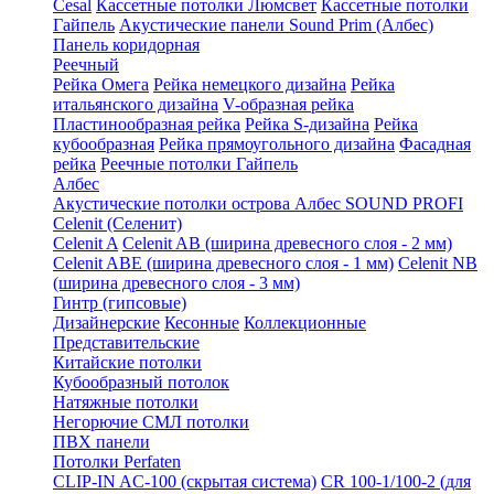
Cesal
Кассетные потолки Люмсвет
Кассетные потолки
Гайпель
Акустические панели Sound Prim (Албес)
Панель коридорная
Реечный
Рейка Омега
Рейка немецкого дизайна
Рейка
итальянского дизайна
V-образная рейка
Пластинообразная рейка
Рейка S-дизайна
Рейка
кубообразная
Рейка прямоугольного дизайна
Фасадная
рейка
Реечные потолки Гайпель
Албес
Акустические потолки острова Албес SOUND PROFI
Celenit (Селенит)
Celenit A
Celenit AB (ширина древесного слоя - 2 мм)
Celenit ABE (ширина древесного слоя - 1 мм)
Celenit NB
(ширина древесного слоя - 3 мм)
Гинтр (гипсовые)
Дизайнерские
Кесонные
Коллекционные
Представительские
Китайские потолки
Кубообразный потолок
Натяжные потолки
Негорючие СМЛ потолки
ПВХ панели
Потолки Perfaten
CLIP-IN AC-100 (скрытая система)
CR 100-1/100-2 (для