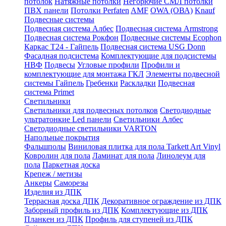
потолок
Натяжные потолки
Негорючие СМЛ потолки
ПВХ панели
Потолки Perfaten
AMF
OWA (ОВА)
Knauf
Подвесные системы
Подвесная система Албес
Подвесная система Armstrong
Подвесная система Рокфон
Подвесные системы Ecophon
Каркас Т24 - Гайпель
Подвесная система USG Donn
Фасадная подсистема
Комплектующие для подсистемы
НВФ
Подвесы
Угловые профили
Профили и
комплектующие для монтажа ГКЛ
Элементы подвесной
системы Гайпель
Гребенки
Раскладки
Подвесная
система Primet
Светильники
Светильники для подвесных потолков
Светодиодные
ультратонкие Led панели
Светильники Албес
Светодиодные светильники VARTON
Напольные покрытия
Фальшполы
Виниловая плитка для пола Tarkett Art Vinyl
Ковролин для пола
Ламинат для пола
Линолеум для
пола
Паркетная доска
Крепеж / метизы
Анкеры
Саморезы
Изделия из ДПК
Террасная доска ДПК
Декоративное ограждение из ДПК
Заборный профиль из ДПК
Комплектующие из ДПК
Планкен из ДПК
Профиль для ступеней из ДПК