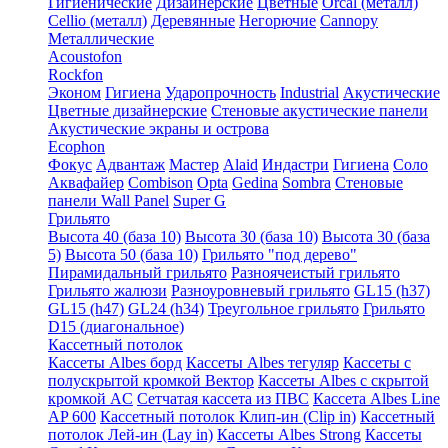
Гигиенические
Дизайнерские
Цветные
Orcal (металл)
Cellio (металл)
Деревянные
Негорючие
Cannopy
Металлические
Acoustofon
Rockfon
Эконом
Гигиена
Ударопрочность
Industrial
Акустические
Цветные дизайнерские
Стеновые акустические панели
Акустические экраны и острова
Ecophon
Фокус
Адвантаж
Мастер
Alaid
Индастри
Гигиена
Соло
Аквафайер
Combison
Opta
Gedina
Sombra
Стеновые
панели Wall Panel
Super G
Грильято
Высота 40 (база 10)
Высота 30 (база 10)
Высота 30 (база
5)
Высота 50 (база 10)
Грильято "под дерево"
Пирамидальный грильято
Разноячеистый грильято
Грильято жалюзи
Разноуровневый грильято
GL15 (h37)
GL15 (h47)
GL24 (h34)
Треугольное грильято
Грильято
D15 (диагональное)
Кассетный потолок
Кассеты Albes борд
Кассеты Albes тегуляр
Кассеты с
полускрытой кромкой Вектор
Кассеты Albes с скрытой
кромкой AC
Сетчатая кассета из ПВС
Кассета Albes Line
AP 600
Кассетный потолок Клип-ин (Clip in)
Кассетный
потолок Лей-ин (Lay in)
Кассеты Albes Strong
Кассеты