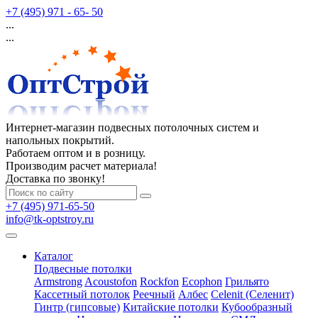
+7 (495) 971 - 65- 50
...
...
Интернет-магазин подвесных потолочных систем и
напольных покрытий.
Работаем оптом и в розницу.
Производим расчет материала!
Доставка по звонку!
+7 (495) 971-65-50
info@tk-optstroy.ru
Каталог
Подвесные потолки
Armstrong
Acoustofon
Rockfon
Ecophon
Грильято
Кассетный потолок
Реечный
Албес
Celenit (Селенит)
Гинтр (гипсовые)
Китайские потолки
Кубообразный