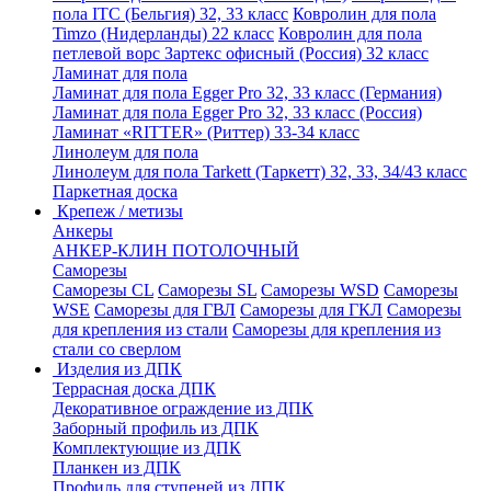
пола ITC (Бельгия) 32, 33 класс
Ковролин для пола
Timzo (Нидерланды) 22 класс
Ковролин для пола
петлевой ворс Зартекс офисный (Россия) 32 класс
Ламинат для пола
Ламинат для пола Egger Pro 32, 33 класс (Германия)
Ламинат для пола Egger Pro 32, 33 класс (Россия)
Ламинат «RITTER» (Риттер) 33-34 класс
Линолеум для пола
Линолеум для пола Tarkett (Таркетт) 32, 33, 34/43 класс
Паркетная доска
Крепеж / метизы
Анкеры
АНКЕР-КЛИН ПОТОЛОЧНЫЙ
Саморезы
Саморезы CL
Саморезы SL
Саморезы WSD
Саморезы
WSE
Саморезы для ГВЛ
Саморезы для ГКЛ
Саморезы
для крепления из стали
Саморезы для крепления из
стали со сверлом
Изделия из ДПК
Террасная доска ДПК
Декоративное ограждение из ДПК
Заборный профиль из ДПК
Комплектующие из ДПК
Планкен из ДПК
Профиль для ступеней из ДПК