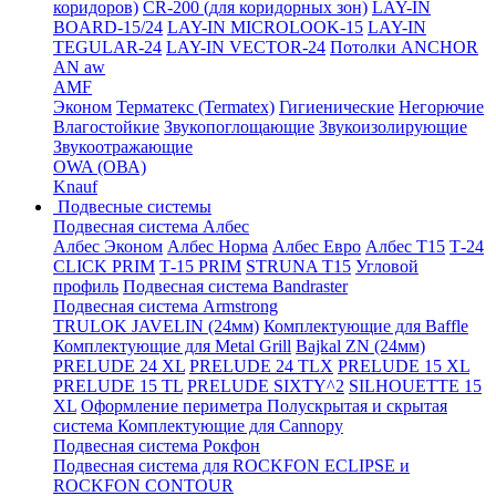
коридоров)
CR-200 (для коридорных зон)
LAY-IN
BOARD-15/24
LAY-IN MICROLOOK-15
LAY-IN
TEGULAR-24
LAY-IN VECTOR-24
Потолки ANCHOR
AN aw
AMF
Эконом
Терматекс (Termatex)
Гигиенические
Негорючие
Влагостойкие
Звукопоглощающие
Звукоизолирующие
Звукоотражающие
OWA (ОВА)
Knauf
Подвесные системы
Подвесная система Албес
Албес Эконом
Албес Норма
Албес Евро
Албес T15
Т-24
CLICK PRIM
Т-15 PRIM
STRUNA Т15
Угловой
профиль
Подвесная система Bandraster
Подвесная система Armstrong
TRULOK JAVELIN (24мм)
Комплектующие для Baffle
Комплектующие для Metal Grill
Bajkal ZN (24мм)
PRELUDE 24 XL
PRELUDE 24 TLX
PRELUDE 15 XL
PRELUDE 15 TL
PRELUDE SIXTY^2
SILHOUETTE 15
XL
Оформление периметра
Полускрытая и скрытая
система
Комплектующие для Cannopy
Подвесная система Рокфон
Подвесная система для ROCKFON ECLIPSE и
ROCKFON CONTOUR