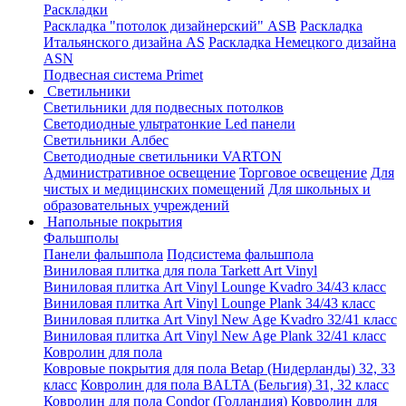
Раскладки
Раскладка "потолок дизайнерский" ASB
Раскладка
Итальянского дизайна AS
Раскладка Немецкого дизайна
АSN
Подвесная система Primet
Светильники
Светильники для подвесных потолков
Светодиодные ультратонкие Led панели
Светильники Албес
Светодиодные светильники VARTON
Административное освещение
Торговое освещение
Для
чистых и медицинских помещений
Для школьных и
образовательных учреждений
Напольные покрытия
Фальшполы
Панели фальшпола
Подсистема фальшпола
Виниловая плитка для пола Tarkett Art Vinyl
Виниловая плитка Art Vinyl Lounge Kvadro 34/43 класс
Виниловая плитка Art Vinyl Lounge Plank 34/43 класс
Виниловая плитка Art Vinyl New Age Kvadro 32/41 класс
Виниловая плитка Art Vinyl New Age Plank 32/41 класс
Ковролин для пола
Ковровые покрытия для пола Betap (Нидерланды) 32, 33
класс
Ковролин для пола BALTA (Бельгия) 31, 32 класс
Ковролин для пола Condor (Голландия)
Ковролин для