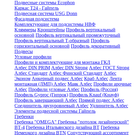
Подвесные системы Ecophon
Каркас Т24 - Гайпель
Подвесная система USG Donn
Фасадная подсистема
Комплектующие для подсистемы НВФ
Кляммеры
Кронштейны
Профиль вертикальный
основной
Профиль вертикальный промежуточный
Профиль вертикальный Т-образный
Профиль
горизонтальный основной
Профиль декоративный
Подвесы
Угловые профили
Профили и комплектующие для монтажа ГКЛ
Албес DIN PRIM
Албес DIN Strong
Албес ГОСТ Strong
Албес Стандарт
Албес Финский Стандарт
Албес
Эконом
Анкерный подвес Албес
Краб Албес
Лента
монтажная (ЛМП) Албес
Маяк Албес
Профили арочные
Албес
Профили угловые Албес
Профиль (Россия)
Профиль Gyproc (Гипрок)
Профиль Knauf (Кнауф)
Профиль завершающий Албес
Прямой подвес Албес
Соединитель двухуровневый Албес
Удлинитель Албес
Элементы подвесной системы Гайпель
Гребенки
Гребенка "OMEGA"
Гребенка "потолок дизайнерский"
ВТ-4
Гребенка Итальянского дизайна BT
Гребенка
Немецкого дизайна ВТN
Сопутствующий ассортимент