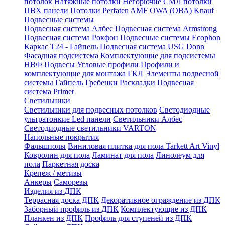
потолок
Натяжные потолки
Негорючие СМЛ потолки
ПВХ панели
Потолки Perfaten
AMF
OWA (ОВА)
Knauf
Подвесные системы
Подвесная система Албес
Подвесная система Armstrong
Подвесная система Рокфон
Подвесные системы Ecophon
Каркас Т24 - Гайпель
Подвесная система USG Donn
Фасадная подсистема
Комплектующие для подсистемы
НВФ
Подвесы
Угловые профили
Профили и
комплектующие для монтажа ГКЛ
Элементы подвесной
системы Гайпель
Гребенки
Раскладки
Подвесная
система Primet
Светильники
Светильники для подвесных потолков
Светодиодные
ультратонкие Led панели
Светильники Албес
Светодиодные светильники VARTON
Напольные покрытия
Фальшполы
Виниловая плитка для пола Tarkett Art Vinyl
Ковролин для пола
Ламинат для пола
Линолеум для
пола
Паркетная доска
Крепеж / метизы
Анкеры
Саморезы
Изделия из ДПК
Террасная доска ДПК
Декоративное ограждение из ДПК
Заборный профиль из ДПК
Комплектующие из ДПК
Планкен из ДПК
Профиль для ступеней из ДПК