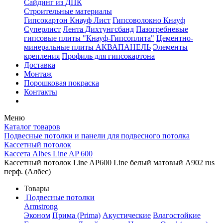
Сайдинг из ДПК
Строительные материалы
Гипсокартон Кнауф Лист
Гипсоволокно Кнауф
Суперлист
Лента Дихтунгсбанд
Пазогребневые
гипсовые плиты "Кнауф-Гипсоплита"
Цементно-
минеральные плиты АКВАПАНЕЛЬ
Элементы
крепления
Профиль для гипсокартона
Доставка
Монтаж
Порошковая покраска
Контакты
Меню
Каталог товаров
Подвесные потолки и панели для подвесного потолка
Кассетный потолок
Кассета Albes Line AP 600
Кассетный потолок Line AP600 Line белый матовый А902 rus
перф. (Албес)
Товары
Подвесные потолки
Armstrong
Эконом
Прима (Prima)
Акустические
Влагостойкие