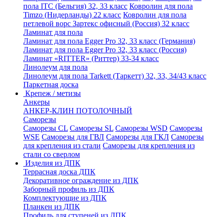
пола ITC (Бельгия) 32, 33 класс
Ковролин для пола
Timzo (Нидерланды) 22 класс
Ковролин для пола
петлевой ворс Зартекс офисный (Россия) 32 класс
Ламинат для пола
Ламинат для пола Egger Pro 32, 33 класс (Германия)
Ламинат для пола Egger Pro 32, 33 класс (Россия)
Ламинат «RITTER» (Риттер) 33-34 класс
Линолеум для пола
Линолеум для пола Tarkett (Таркетт) 32, 33, 34/43 класс
Паркетная доска
Крепеж / метизы
Анкеры
АНКЕР-КЛИН ПОТОЛОЧНЫЙ
Саморезы
Саморезы CL
Саморезы SL
Саморезы WSD
Саморезы
WSE
Саморезы для ГВЛ
Саморезы для ГКЛ
Саморезы
для крепления из стали
Саморезы для крепления из
стали со сверлом
Изделия из ДПК
Террасная доска ДПК
Декоративное ограждение из ДПК
Заборный профиль из ДПК
Комплектующие из ДПК
Планкен из ДПК
Профиль для ступеней из ДПК