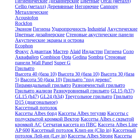
Гигиенические
Дизайнерские
Цветные
Orcal (металл)
Cellio (металл)
Деревянные
Негорючие
Cannopy
Металлические
Acoustofon
Rockfon
Эконом
Гигиена
Ударопрочность
Industrial
Акустические
Цветные дизайнерские
Стеновые акустические панели
Акустические экраны и острова
Ecophon
Фокус
Адвантаж
Мастер
Alaid
Индастри
Гигиена
Соло
Аквафайер
Combison
Opta
Gedina
Sombra
Стеновые
панели Wall Panel
Super G
Грильято
Высота 40 (база 10)
Высота 30 (база 10)
Высота 30 (база
5)
Высота 50 (база 10)
Грильято "под дерево"
Пирамидальный грильято
Разноячеистый грильято
Грильято жалюзи
Разноуровневый грильято
GL15 (h37)
GL15 (h47)
GL24 (h34)
Треугольное грильято
Грильято
D15 (диагональное)
Кассетный потолок
Кассеты Albes борд
Кассеты Albes тегуляр
Кассеты с
полускрытой кромкой Вектор
Кассеты Albes с скрытой
кромкой AC
Сетчатая кассета из ПВС
Кассета Albes Line
AP 600
Кассетный потолок Клип-ин (Clip in)
Кассетный
потолок Лей-ин (Lay in)
Кассеты Albes Strong
Кассеты