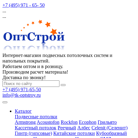
+7 (495) 971 - 65- 50
...
...
Интернет-магазин подвесных потолочных систем и
напольных покрытий.
Работаем оптом и в розницу.
Производим расчет материала!
Доставка по звонку!
+7 (495) 971-65-50
info@tk-optstroy.ru
Каталог
Подвесные потолки
Armstrong
Acoustofon
Rockfon
Ecophon
Грильято
Кассетный потолок
Реечный
Албес
Celenit (Селенит)
Гинтр (гипсовые)
Китайские потолки
Кубообразный