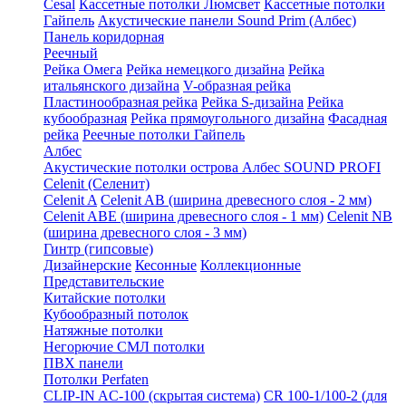
Cesal
Кассетные потолки Люмсвет
Кассетные потолки
Гайпель
Акустические панели Sound Prim (Албес)
Панель коридорная
Реечный
Рейка Омега
Рейка немецкого дизайна
Рейка
итальянского дизайна
V-образная рейка
Пластинообразная рейка
Рейка S-дизайна
Рейка
кубообразная
Рейка прямоугольного дизайна
Фасадная
рейка
Реечные потолки Гайпель
Албес
Акустические потолки острова Албес SOUND PROFI
Celenit (Селенит)
Celenit A
Celenit AB (ширина древесного слоя - 2 мм)
Celenit ABE (ширина древесного слоя - 1 мм)
Celenit NB
(ширина древесного слоя - 3 мм)
Гинтр (гипсовые)
Дизайнерские
Кесонные
Коллекционные
Представительские
Китайские потолки
Кубообразный потолок
Натяжные потолки
Негорючие СМЛ потолки
ПВХ панели
Потолки Perfaten
CLIP-IN AC-100 (скрытая система)
CR 100-1/100-2 (для