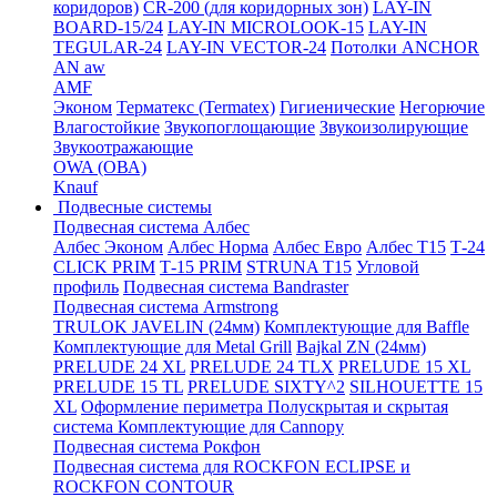
коридоров)
CR-200 (для коридорных зон)
LAY-IN
BOARD-15/24
LAY-IN MICROLOOK-15
LAY-IN
TEGULAR-24
LAY-IN VECTOR-24
Потолки ANCHOR
AN aw
AMF
Эконом
Терматекс (Termatex)
Гигиенические
Негорючие
Влагостойкие
Звукопоглощающие
Звукоизолирующие
Звукоотражающие
OWA (ОВА)
Knauf
Подвесные системы
Подвесная система Албес
Албес Эконом
Албес Норма
Албес Евро
Албес T15
Т-24
CLICK PRIM
Т-15 PRIM
STRUNA Т15
Угловой
профиль
Подвесная система Bandraster
Подвесная система Armstrong
TRULOK JAVELIN (24мм)
Комплектующие для Baffle
Комплектующие для Metal Grill
Bajkal ZN (24мм)
PRELUDE 24 XL
PRELUDE 24 TLX
PRELUDE 15 XL
PRELUDE 15 TL
PRELUDE SIXTY^2
SILHOUETTE 15
XL
Оформление периметра
Полускрытая и скрытая
система
Комплектующие для Cannopy
Подвесная система Рокфон
Подвесная система для ROCKFON ECLIPSE и
ROCKFON CONTOUR