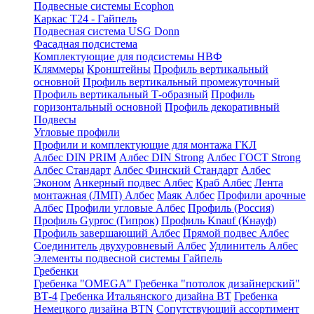
Подвесные системы Ecophon
Каркас Т24 - Гайпель
Подвесная система USG Donn
Фасадная подсистема
Комплектующие для подсистемы НВФ
Кляммеры
Кронштейны
Профиль вертикальный
основной
Профиль вертикальный промежуточный
Профиль вертикальный Т-образный
Профиль
горизонтальный основной
Профиль декоративный
Подвесы
Угловые профили
Профили и комплектующие для монтажа ГКЛ
Албес DIN PRIM
Албес DIN Strong
Албес ГОСТ Strong
Албес Стандарт
Албес Финский Стандарт
Албес
Эконом
Анкерный подвес Албес
Краб Албес
Лента
монтажная (ЛМП) Албес
Маяк Албес
Профили арочные
Албес
Профили угловые Албес
Профиль (Россия)
Профиль Gyproc (Гипрок)
Профиль Knauf (Кнауф)
Профиль завершающий Албес
Прямой подвес Албес
Соединитель двухуровневый Албес
Удлинитель Албес
Элементы подвесной системы Гайпель
Гребенки
Гребенка "OMEGA"
Гребенка "потолок дизайнерский"
ВТ-4
Гребенка Итальянского дизайна BT
Гребенка
Немецкого дизайна ВТN
Сопутствующий ассортимент