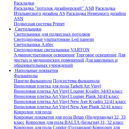
Раскладки
Раскладка "потолок дизайнерский" ASB
Раскладка
Итальянского дизайна AS
Раскладка Немецкого дизайна
АSN
Подвесная система Primet
Светильники
Светильники для подвесных потолков
Светодиодные ультратонкие Led панели
Светильники Албес
Светодиодные светильники VARTON
Административное освещение
Торговое освещение
Для
чистых и медицинских помещений
Для школьных и
образовательных учреждений
Напольные покрытия
Фальшполы
Панели фальшпола
Подсистема фальшпола
Виниловая плитка для пола Tarkett Art Vinyl
Виниловая плитка Art Vinyl Lounge Kvadro 34/43 класс
Виниловая плитка Art Vinyl Lounge Plank 34/43 класс
Виниловая плитка Art Vinyl New Age Kvadro 32/41 класс
Виниловая плитка Art Vinyl New Age Plank 32/41 класс
Ковролин для пола
Ковровые покрытия для пола Betap (Нидерланды) 32, 33
класс
Ковролин для пола BALTA (Бельгия) 31, 32 класс
Ковролин для пола Condor (Голландия)
Ковролин для