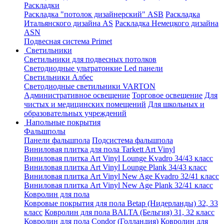
Раскладки
Раскладка "потолок дизайнерский" ASB
Раскладка
Итальянского дизайна AS
Раскладка Немецкого дизайна
АSN
Подвесная система Primet
Светильники
Светильники для подвесных потолков
Светодиодные ультратонкие Led панели
Светильники Албес
Светодиодные светильники VARTON
Административное освещение
Торговое освещение
Для
чистых и медицинских помещений
Для школьных и
образовательных учреждений
Напольные покрытия
Фальшполы
Панели фальшпола
Подсистема фальшпола
Виниловая плитка для пола Tarkett Art Vinyl
Виниловая плитка Art Vinyl Lounge Kvadro 34/43 класс
Виниловая плитка Art Vinyl Lounge Plank 34/43 класс
Виниловая плитка Art Vinyl New Age Kvadro 32/41 класс
Виниловая плитка Art Vinyl New Age Plank 32/41 класс
Ковролин для пола
Ковровые покрытия для пола Betap (Нидерланды) 32, 33
класс
Ковролин для пола BALTA (Бельгия) 31, 32 класс
Ковролин для пола Condor (Голландия)
Ковролин для