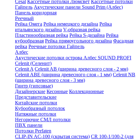
Cesal
Кассетные потолки Люмсвет
Кассетные потолки
Гайпель
Акустические панели Sound Prim (Албес)
Панель коридорная
Реечный
Рейка Омега
Рейка немецкого дизайна
Рейка
итальянского дизайна
V-образная рейка
Пластинообразная рейка
Рейка S-дизайна
Рейка
кубообразная
Рейка прямоугольного дизайна
Фасадная
рейка
Реечные потолки Гайпель
Албес
Акустические потолки острова Албес SOUND PROFI
Celenit (Селенит)
Celenit A
Celenit AB (ширина древесного слоя - 2 мм)
Celenit ABE (ширина древесного слоя - 1 мм)
Celenit NB
(ширина древесного слоя - 3 мм)
Гинтр (гипсовые)
Дизайнерские
Кесонные
Коллекционные
Представительские
Китайские потолки
Кубообразный потолок
Натяжные потолки
Негорючие СМЛ потолки
ПВХ панели
Потолки Perfaten
CLIP-IN AC-100 (скрытая система)
CR 100-1/100-2 (для