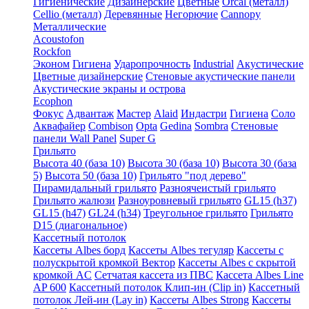
Гигиенические
Дизайнерские
Цветные
Orcal (металл)
Cellio (металл)
Деревянные
Негорючие
Cannopy
Металлические
Acoustofon
Rockfon
Эконом
Гигиена
Ударопрочность
Industrial
Акустические
Цветные дизайнерские
Стеновые акустические панели
Акустические экраны и острова
Ecophon
Фокус
Адвантаж
Мастер
Alaid
Индастри
Гигиена
Соло
Аквафайер
Combison
Opta
Gedina
Sombra
Стеновые
панели Wall Panel
Super G
Грильято
Высота 40 (база 10)
Высота 30 (база 10)
Высота 30 (база
5)
Высота 50 (база 10)
Грильято "под дерево"
Пирамидальный грильято
Разноячеистый грильято
Грильято жалюзи
Разноуровневый грильято
GL15 (h37)
GL15 (h47)
GL24 (h34)
Треугольное грильято
Грильято
D15 (диагональное)
Кассетный потолок
Кассеты Albes борд
Кассеты Albes тегуляр
Кассеты с
полускрытой кромкой Вектор
Кассеты Albes с скрытой
кромкой AC
Сетчатая кассета из ПВС
Кассета Albes Line
AP 600
Кассетный потолок Клип-ин (Clip in)
Кассетный
потолок Лей-ин (Lay in)
Кассеты Albes Strong
Кассеты