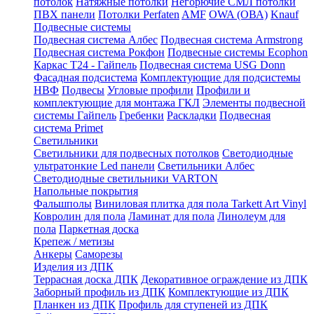
потолок
Натяжные потолки
Негорючие СМЛ потолки
ПВХ панели
Потолки Perfaten
AMF
OWA (ОВА)
Knauf
Подвесные системы
Подвесная система Албес
Подвесная система Armstrong
Подвесная система Рокфон
Подвесные системы Ecophon
Каркас Т24 - Гайпель
Подвесная система USG Donn
Фасадная подсистема
Комплектующие для подсистемы
НВФ
Подвесы
Угловые профили
Профили и
комплектующие для монтажа ГКЛ
Элементы подвесной
системы Гайпель
Гребенки
Раскладки
Подвесная
система Primet
Светильники
Светильники для подвесных потолков
Светодиодные
ультратонкие Led панели
Светильники Албес
Светодиодные светильники VARTON
Напольные покрытия
Фальшполы
Виниловая плитка для пола Tarkett Art Vinyl
Ковролин для пола
Ламинат для пола
Линолеум для
пола
Паркетная доска
Крепеж / метизы
Анкеры
Саморезы
Изделия из ДПК
Террасная доска ДПК
Декоративное ограждение из ДПК
Заборный профиль из ДПК
Комплектующие из ДПК
Планкен из ДПК
Профиль для ступеней из ДПК