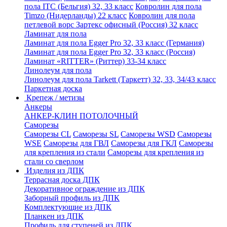
пола ITC (Бельгия) 32, 33 класс
Ковролин для пола
Timzo (Нидерланды) 22 класс
Ковролин для пола
петлевой ворс Зартекс офисный (Россия) 32 класс
Ламинат для пола
Ламинат для пола Egger Pro 32, 33 класс (Германия)
Ламинат для пола Egger Pro 32, 33 класс (Россия)
Ламинат «RITTER» (Риттер) 33-34 класс
Линолеум для пола
Линолеум для пола Tarkett (Таркетт) 32, 33, 34/43 класс
Паркетная доска
Крепеж / метизы
Анкеры
АНКЕР-КЛИН ПОТОЛОЧНЫЙ
Саморезы
Саморезы CL
Саморезы SL
Саморезы WSD
Саморезы
WSE
Саморезы для ГВЛ
Саморезы для ГКЛ
Саморезы
для крепления из стали
Саморезы для крепления из
стали со сверлом
Изделия из ДПК
Террасная доска ДПК
Декоративное ограждение из ДПК
Заборный профиль из ДПК
Комплектующие из ДПК
Планкен из ДПК
Профиль для ступеней из ДПК