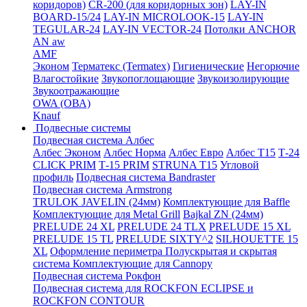
коридоров)
CR-200 (для коридорных зон)
LAY-IN
BOARD-15/24
LAY-IN MICROLOOK-15
LAY-IN
TEGULAR-24
LAY-IN VECTOR-24
Потолки ANCHOR
AN aw
AMF
Эконом
Терматекс (Termatex)
Гигиенические
Негорючие
Влагостойкие
Звукопоглощающие
Звукоизолирующие
Звукоотражающие
OWA (ОВА)
Knauf
Подвесные системы
Подвесная система Албес
Албес Эконом
Албес Норма
Албес Евро
Албес T15
Т-24
CLICK PRIM
Т-15 PRIM
STRUNA Т15
Угловой
профиль
Подвесная система Bandraster
Подвесная система Armstrong
TRULOK JAVELIN (24мм)
Комплектующие для Baffle
Комплектующие для Metal Grill
Bajkal ZN (24мм)
PRELUDE 24 XL
PRELUDE 24 TLX
PRELUDE 15 XL
PRELUDE 15 TL
PRELUDE SIXTY^2
SILHOUETTE 15
XL
Оформление периметра
Полускрытая и скрытая
система
Комплектующие для Cannopy
Подвесная система Рокфон
Подвесная система для ROCKFON ECLIPSE и
ROCKFON CONTOUR