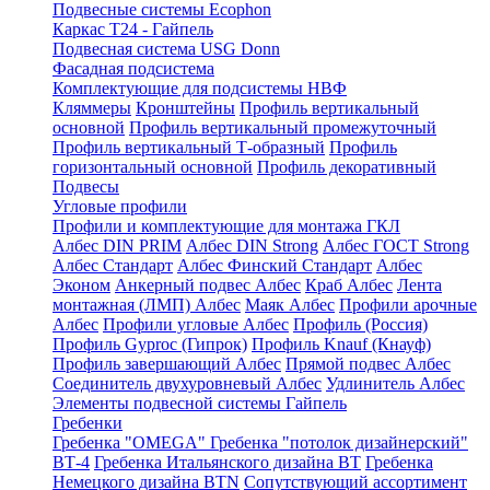
Подвесные системы Ecophon
Каркас Т24 - Гайпель
Подвесная система USG Donn
Фасадная подсистема
Комплектующие для подсистемы НВФ
Кляммеры
Кронштейны
Профиль вертикальный
основной
Профиль вертикальный промежуточный
Профиль вертикальный Т-образный
Профиль
горизонтальный основной
Профиль декоративный
Подвесы
Угловые профили
Профили и комплектующие для монтажа ГКЛ
Албес DIN PRIM
Албес DIN Strong
Албес ГОСТ Strong
Албес Стандарт
Албес Финский Стандарт
Албес
Эконом
Анкерный подвес Албес
Краб Албес
Лента
монтажная (ЛМП) Албес
Маяк Албес
Профили арочные
Албес
Профили угловые Албес
Профиль (Россия)
Профиль Gyproc (Гипрок)
Профиль Knauf (Кнауф)
Профиль завершающий Албес
Прямой подвес Албес
Соединитель двухуровневый Албес
Удлинитель Албес
Элементы подвесной системы Гайпель
Гребенки
Гребенка "OMEGA"
Гребенка "потолок дизайнерский"
ВТ-4
Гребенка Итальянского дизайна BT
Гребенка
Немецкого дизайна ВТN
Сопутствующий ассортимент