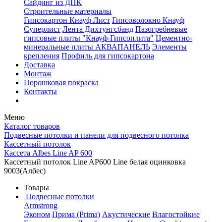
Сайдинг из ДПК
Строительные материалы
Гипсокартон Кнауф Лист
Гипсоволокно Кнауф
Суперлист
Лента Дихтунгсбанд
Пазогребневые
гипсовые плиты "Кнауф-Гипсоплита"
Цементно-
минеральные плиты АКВАПАНЕЛЬ
Элементы
крепления
Профиль для гипсокартона
Доставка
Монтаж
Порошковая покраска
Контакты
Меню
Каталог товаров
Подвесные потолки и панели для подвесного потолка
Кассетный потолок
Кассета Albes Line AP 600
Кассетный потолок Line AP600 Line белая оцинковка
9003(Албес)
Товары
Подвесные потолки
Armstrong
Эконом
Прима (Prima)
Акустические
Влагостойкие