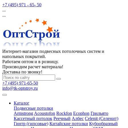
+7 (495) 971 - 65- 50
...
...
Интернет-магазин подвесных потолочных систем и
напольных покрытий.
Работаем оптом и в розницу.
Производим расчет материала!
Доставка по звонку!
+7 (495) 971-65-50
info@tk-optstroy.ru
Каталог
Подвесные потолки
Armstrong
Acoustofon
Rockfon
Ecophon
Грильято
Кассетный потолок
Реечный
Албес
Celenit (Селенит)
Гинтр (гипсовые)
Китайские потолки
Кубообразный