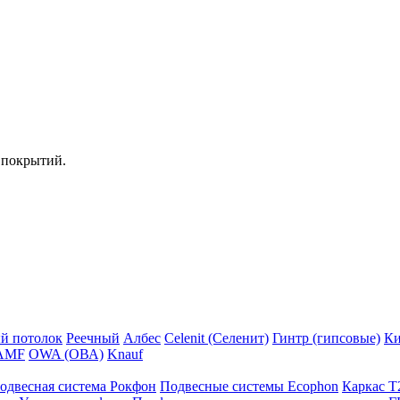
 покрытий.
й потолок
Реечный
Албес
Celenit (Селенит)
Гинтр (гипсовые)
Ки
AMF
OWA (ОВА)
Knauf
одвесная система Рокфон
Подвесные системы Ecophon
Каркас Т