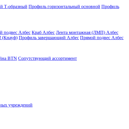
й Т-образный
Профиль горизонтальный основной
Профиль
й подвес Албес
Краб Албес
Лента монтажная (ЛМП) Албес
 (Кнауф)
Профиль завершающий Албес
Прямой подвес Албес
айна ВТN
Сопутствующий ассортимент
ьных учреждений