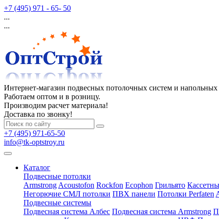
+7 (495) 971 - 65- 50
...
...
Интернет-магазин подвесных потолочных систем и напольных
Работаем оптом и в розницу.
Производим расчет материала!
Доставка по звонку!
+7 (495) 971-65-50
info@tk-optstroy.ru
Каталог
Подвесные потолки
Armstrong
Acoustofon
Rockfon
Ecophon
Грильято
Кассетны
Негорючие СМЛ потолки
ПВХ панели
Потолки Perfaten
Подвесные системы
Подвесная система Албес
Подвесная система Armstrong
П