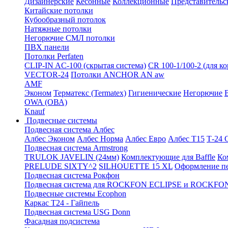
Дизайнерские
Кесонные
Коллекционные
Представительс
Китайские потолки
Кубообразный потолок
Натяжные потолки
Негорючие СМЛ потолки
ПВХ панели
Потолки Perfaten
CLIP-IN AC-100 (скрытая система)
CR 100-1/100-2 (для к
VECTOR-24
Потолки ANCHOR AN aw
AMF
Эконом
Терматекс (Termatex)
Гигиенические
Негорючие
OWA (ОВА)
Knauf
Подвесные системы
Подвесная система Албес
Албес Эконом
Албес Норма
Албес Евро
Албес T15
Т-24
Подвесная система Armstrong
TRULOK JAVELIN (24мм)
Комплектующие для Baffle
Ко
PRELUDE SIXTY^2
SILHOUETTE 15 XL
Оформление п
Подвесная система Рокфон
Подвесная система для ROCKFON ECLIPSE и ROCK
Подвесные системы Ecophon
Каркас Т24 - Гайпель
Подвесная система USG Donn
Фасадная подсистема