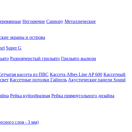
еревянные
Негорючие
Cannopy
Металлические
ские экраны и острова
nel
Super G
ьято
Разноячеистый грильято
Грильято жалюзи
Сетчатая кассета из ПВС
Кассета Albes Line AP 600
Кассетный
свет
Кассетные потолки Гайпель
Акустические панели Sound
айна
Рейка кубообразная
Рейка прямоугольного дизайна
есного слоя - 3 мм)