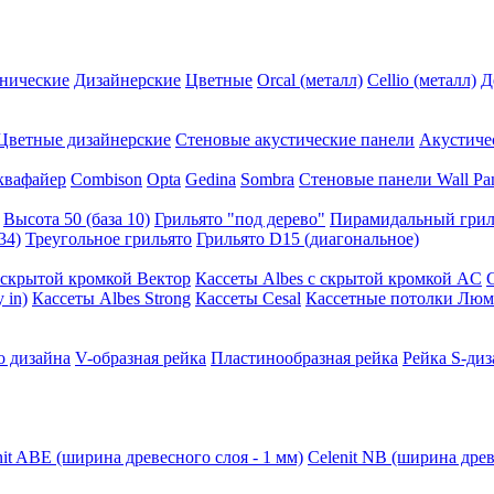
нические
Дизайнерские
Цветные
Orcal (металл)
Cellio (металл)
Д
Цветные дизайнерские
Стеновые акустические панели
Акустиче
квафайер
Combison
Opta
Gedina
Sombra
Стеновые панели Wall Pa
Высота 50 (база 10)
Грильято "под дерево"
Пирамидальный грил
34)
Треугольное грильято
Грильято D15 (диагональное)
ускрытой кромкой Вектор
Кассеты Albes с скрытой кромкой AC
 in)
Кассеты Albes Strong
Кассеты Cesal
Кассетные потолки Люм
о дизайна
V-образная рейка
Пластинообразная рейка
Рейка S-диз
nit ABE (ширина древесного слоя - 1 мм)
Celenit NB (ширина древ