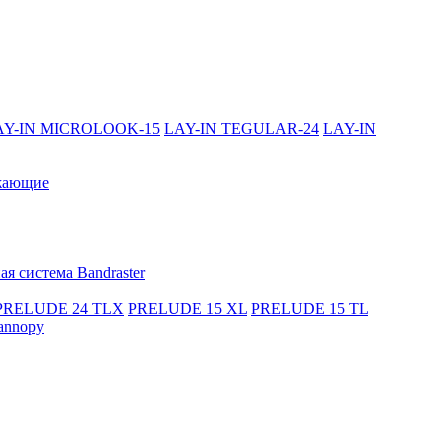
AY-IN MICROLOOK-15
LAY-IN TEGULAR-24
LAY-IN
жающие
я система Bandraster
PRELUDE 24 TLX
PRELUDE 15 XL
PRELUDE 15 TL
annopy