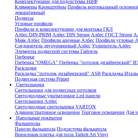
Комплектующие для подсистемы НВФ
Кляммеры
Кронштейны
Профиль вертикальный основно
декоративный
Подвесы
Угловые профили
Профили и комплектующие для монтажа ГКЛ
Албес DIN PRIM
Албес DIN Strong
Албес ГОСТ Strong
А
Маяк Албес
Профили арочные Албес
Профили угловые А
Соединитель двухуровневый Албес
Удлинитель Албес
Элементы подвесной системы Гайпель
Гребенки
Гребенка "OMEGA"
Гребенка "потолок дизайнерский" В
Раскладки
Раскладка "потолок дизайнерский" ASB
Раскладка Италь
Подвесная система Primet
Светильники
Светильники для подвесных потолков
Светодиодные ультратонкие Led панели
Светильники Албес
Светодиодные светильники VARTON
Административное освещение
Торговое освещение
Для 
Напольные покрытия
Фальшполы
Панели фальшпола
Подсистема фальшпола
Виниловая плитка для пола Tarkett Art Vinyl