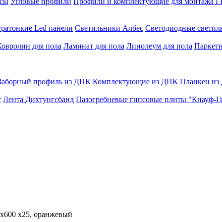
сы
Угловые профили
Профили и комплектующие для монтажа 
тратонкие Led панели
Светильники Албес
Светодиодные свети
Ковролин для пола
Ламинат для пола
Линолеум для пола
Паркетн
Заборный профиль из ДПК
Комплектующие из ДПК
Планкен из
т
Лента Дихтунгсбанд
Пазогребневые гипсовые плиты "Кнауф-Г
0x600 x25, оранжевый