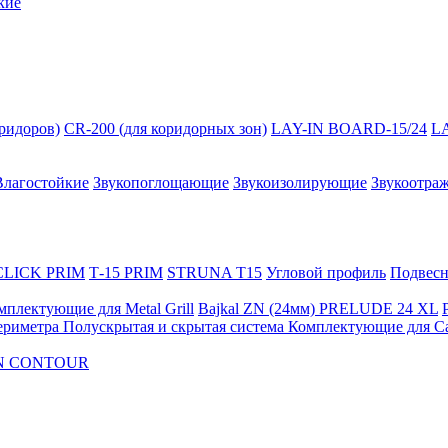
кие
оридоров)
CR-200 (для коридорных зон)
LAY-IN BOARD-15/24
L
Влагостойкие
Звукопоглощающие
Звукоизолирующие
Звукоотра
 CLICK PRIM
Т-15 PRIM
STRUNA Т15
Угловой профиль
Подвесна
мплектующие для Metal Grill
Bajkal ZN (24мм)
PRELUDE 24 XL
ериметра
Полускрытая и скрытая система
Комплектующие для C
FON CONTOUR