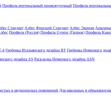
й
Профиль вертикальный промежуточный
Профиль вертикальны
лбес Стандарт
Албес Финский Стандарт
Албес Эконом
Анкерны
лбес
Профиль (Россия)
Профиль Gyproc (Гипрок)
Профиль Knauf
Т-4
Гребенка Итальянского дизайна BT
Гребенка Немецкого диз
янского дизайна AS
Раскладка Немецкого дизайна АSN
чистых и медицинских помещений
Для школьных и образовател