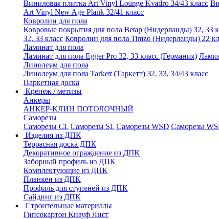
Виниловая плитка Art Vinyl Lounge Kvadro 34/43 класс
Ви
Art Vinyl New Age Plank 32/41 класс
Ковролин для пола
Ковровые покрытия для пола Betap (Нидерланды) 32, 33 к
32, 33 класс
Ковролин для пола Timzo (Нидерланды) 22 кл
Ламинат для пола
Ламинат для пола Egger Pro 32, 33 класс (Германия)
Ламин
Линолеум для пола
Линолеум для пола Tarkett (Таркетт) 32, 33, 34/43 класс
Паркетная доска
Крепеж / метизы
Анкеры
АНКЕР-КЛИН ПОТОЛОЧНЫЙ
Саморезы
Саморезы CL
Саморезы SL
Саморезы WSD
Саморезы WS
Изделия из ДПК
Террасная доска ДПК
Декоративное ограждение из ДПК
Заборный профиль из ДПК
Комплектующие из ДПК
Планкен из ДПК
Профиль для ступеней из ДПК
Сайдинг из ДПК
Строительные материалы
Гипсокартон Кнауф Лист