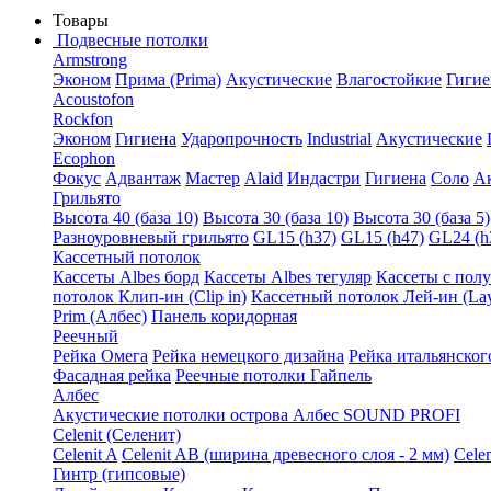
Товары
Подвесные потолки
Armstrong
Эконом
Прима (Prima)
Акустические
Влагостойкие
Гигие
Acoustofon
Rockfon
Эконом
Гигиена
Ударопрочность
Industrial
Акустические
Ecophon
Фокус
Адвантаж
Мастер
Alaid
Индастри
Гигиена
Соло
А
Грильято
Высота 40 (база 10)
Высота 30 (база 10)
Высота 30 (база 5)
Разноуровневый грильято
GL15 (h37)
GL15 (h47)
GL24 (h
Кассетный потолок
Кассеты Albes борд
Кассеты Albes тегуляр
Кассеты с пол
потолок Клип-ин (Clip in)
Кассетный потолок Лей-ин (Lay
Prim (Албес)
Панель коридорная
Реечный
Рейка Омега
Рейка немецкого дизайна
Рейка итальянског
Фасадная рейка
Реечные потолки Гайпель
Албес
Акустические потолки острова Албес SOUND PROFI
Celenit (Селенит)
Celenit A
Celenit AB (ширина древесного слоя - 2 мм)
Cele
Гинтр (гипсовые)