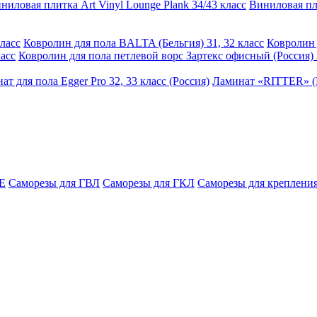
ниловая плитка Art Vinyl Lounge Plank 34/43 класс
Виниловая пли
ласс
Ковролин для пола BALTA (Бельгия) 31, 32 класс
Ковролин 
асс
Ковролин для пола петлевой ворс Зартекс офисный (Россия) 
ат для пола Egger Pro 32, 33 класс (Россия)
Ламинат «RITTER» (Р
E
Саморезы для ГВЛ
Саморезы для ГКЛ
Саморезы для крепления