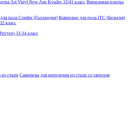
тка Art Vinyl New Age Kvadro 32/41 класс
Виниловая плитка
для пола Condor (Голландия)
Ковролин для пола ITC (Бельгия)
32 класс
иттер) 33-34 класс
 из стали
Саморезы для крепления из стали со сверлом