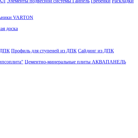
ГКЛ
Элементы подвесной системы Гайпель
Гребенки
Раскладки
льники VARTON
ая доска
 ДПК
Профиль для ступеней из ДПК
Сайдинг из ДПК
ипсоплита"
Цементно-минеральные плиты АКВАПАНЕЛЬ