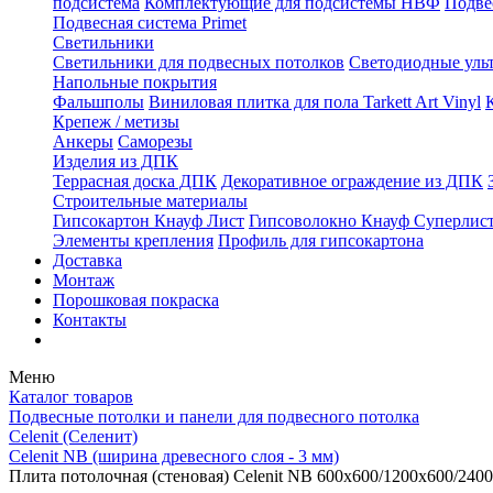
подсистема
Комплектующие для подсистемы НВФ
Подве
Подвесная система Primet
Светильники
Светильники для подвесных потолков
Светодиодные уль
Напольные покрытия
Фальшполы
Виниловая плитка для пола Tarkett Art Vinyl
Крепеж / метизы
Анкеры
Саморезы
Изделия из ДПК
Террасная доска ДПК
Декоративное ограждение из ДПК
Строительные материалы
Гипсокартон Кнауф Лист
Гипсоволокно Кнауф Суперлис
Элементы крепления
Профиль для гипсокартона
Доставка
Монтаж
Порошковая покраска
Контакты
Меню
Каталог товаров
Подвесные потолки и панели для подвесного потолка
Celenit (Селенит)
Celenit NB (ширина древесного слоя - 3 мм)
Плита потолочная (стеновая) Celenit NB 600x600/1200x600/240