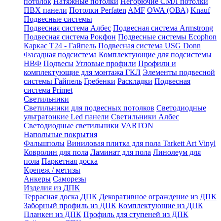
потолок
Натяжные потолки
Негорючие СМЛ потолки
ПВХ панели
Потолки Perfaten
AMF
OWA (ОВА)
Knauf
Подвесные системы
Подвесная система Албес
Подвесная система Armstrong
Подвесная система Рокфон
Подвесные системы Ecophon
Каркас Т24 - Гайпель
Подвесная система USG Donn
Фасадная подсистема
Комплектующие для подсистемы
НВФ
Подвесы
Угловые профили
Профили и
комплектующие для монтажа ГКЛ
Элементы подвесной
системы Гайпель
Гребенки
Раскладки
Подвесная
система Primet
Светильники
Светильники для подвесных потолков
Светодиодные
ультратонкие Led панели
Светильники Албес
Светодиодные светильники VARTON
Напольные покрытия
Фальшполы
Виниловая плитка для пола Tarkett Art Vinyl
Ковролин для пола
Ламинат для пола
Линолеум для
пола
Паркетная доска
Крепеж / метизы
Анкеры
Саморезы
Изделия из ДПК
Террасная доска ДПК
Декоративное ограждение из ДПК
Заборный профиль из ДПК
Комплектующие из ДПК
Планкен из ДПК
Профиль для ступеней из ДПК