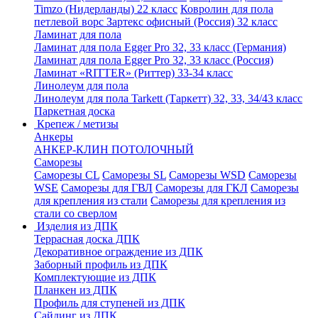
Timzo (Нидерланды) 22 класс
Ковролин для пола
петлевой ворс Зартекс офисный (Россия) 32 класс
Ламинат для пола
Ламинат для пола Egger Pro 32, 33 класс (Германия)
Ламинат для пола Egger Pro 32, 33 класс (Россия)
Ламинат «RITTER» (Риттер) 33-34 класс
Линолеум для пола
Линолеум для пола Tarkett (Таркетт) 32, 33, 34/43 класс
Паркетная доска
Крепеж / метизы
Анкеры
АНКЕР-КЛИН ПОТОЛОЧНЫЙ
Саморезы
Саморезы CL
Саморезы SL
Саморезы WSD
Саморезы
WSE
Саморезы для ГВЛ
Саморезы для ГКЛ
Саморезы
для крепления из стали
Саморезы для крепления из
стали со сверлом
Изделия из ДПК
Террасная доска ДПК
Декоративное ограждение из ДПК
Заборный профиль из ДПК
Комплектующие из ДПК
Планкен из ДПК
Профиль для ступеней из ДПК
Сайдинг из ДПК