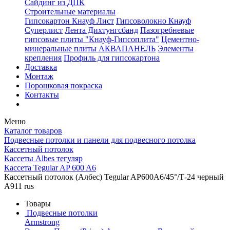
Сайдинг из ДПК
Строительные материалы
Гипсокартон Кнауф Лист
Гипсоволокно Кнауф
Суперлист
Лента Дихтунгсбанд
Пазогребневые
гипсовые плиты "Кнауф-Гипсоплита"
Цементно-
минеральные плиты АКВАПАНЕЛЬ
Элементы
крепления
Профиль для гипсокартона
Доставка
Монтаж
Порошковая покраска
Контакты
Меню
Каталог товаров
Подвесные потолки и панели для подвесного потолка
Кассетный потолок
Кассеты Albes тегуляр
Кассета Tegular AP 600 A6
Кассетный потолок (Албес) Tegular AP600A6/45°/Т-24 черный
А911 rus
Товары
Подвесные потолки
Armstrong