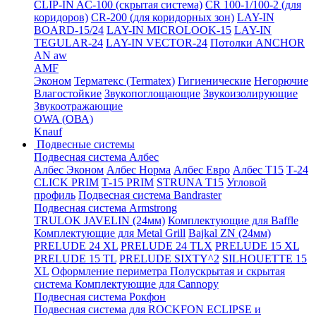
CLIP-IN AC-100 (скрытая система)
CR 100-1/100-2 (для
коридоров)
CR-200 (для коридорных зон)
LAY-IN
BOARD-15/24
LAY-IN MICROLOOK-15
LAY-IN
TEGULAR-24
LAY-IN VECTOR-24
Потолки ANCHOR
AN aw
AMF
Эконом
Терматекс (Termatex)
Гигиенические
Негорючие
Влагостойкие
Звукопоглощающие
Звукоизолирующие
Звукоотражающие
OWA (ОВА)
Knauf
Подвесные системы
Подвесная система Албес
Албес Эконом
Албес Норма
Албес Евро
Албес T15
Т-24
CLICK PRIM
Т-15 PRIM
STRUNA Т15
Угловой
профиль
Подвесная система Bandraster
Подвесная система Armstrong
TRULOK JAVELIN (24мм)
Комплектующие для Baffle
Комплектующие для Metal Grill
Bajkal ZN (24мм)
PRELUDE 24 XL
PRELUDE 24 TLX
PRELUDE 15 XL
PRELUDE 15 TL
PRELUDE SIXTY^2
SILHOUETTE 15
XL
Оформление периметра
Полускрытая и скрытая
система
Комплектующие для Cannopy
Подвесная система Рокфон
Подвесная система для ROCKFON ECLIPSE и