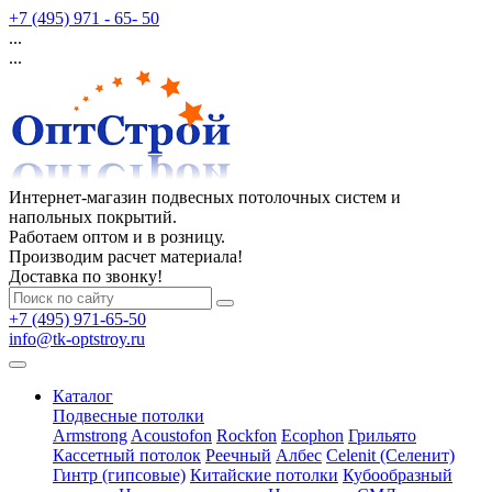
+7 (495) 971 - 65- 50
...
...
Интернет-магазин подвесных потолочных систем и
напольных покрытий.
Работаем оптом и в розницу.
Производим расчет материала!
Доставка по звонку!
+7 (495) 971-65-50
info@tk-optstroy.ru
Каталог
Подвесные потолки
Armstrong
Acoustofon
Rockfon
Ecophon
Грильято
Кассетный потолок
Реечный
Албес
Celenit (Селенит)
Гинтр (гипсовые)
Китайские потолки
Кубообразный