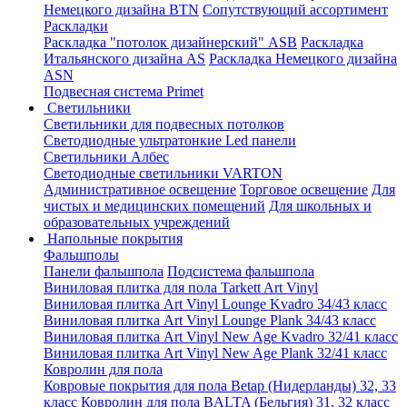
Немецкого дизайна ВТN
Сопутствующий ассортимент
Раскладки
Раскладка "потолок дизайнерский" ASB
Раскладка
Итальянского дизайна AS
Раскладка Немецкого дизайна
АSN
Подвесная система Primet
Светильники
Светильники для подвесных потолков
Светодиодные ультратонкие Led панели
Светильники Албес
Светодиодные светильники VARTON
Административное освещение
Торговое освещение
Для
чистых и медицинских помещений
Для школьных и
образовательных учреждений
Напольные покрытия
Фальшполы
Панели фальшпола
Подсистема фальшпола
Виниловая плитка для пола Tarkett Art Vinyl
Виниловая плитка Art Vinyl Lounge Kvadro 34/43 класс
Виниловая плитка Art Vinyl Lounge Plank 34/43 класс
Виниловая плитка Art Vinyl New Age Kvadro 32/41 класс
Виниловая плитка Art Vinyl New Age Plank 32/41 класс
Ковролин для пола
Ковровые покрытия для пола Betap (Нидерланды) 32, 33
класс
Ковролин для пола BALTA (Бельгия) 31, 32 класс