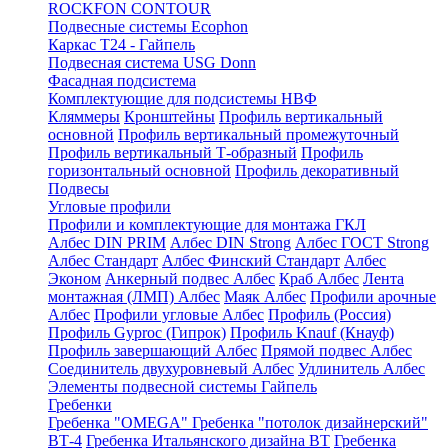
ROCKFON CONTOUR
Подвесные системы Ecophon
Каркас Т24 - Гайпель
Подвесная система USG Donn
Фасадная подсистема
Комплектующие для подсистемы НВФ
Кляммеры
Кронштейны
Профиль вертикальный
основной
Профиль вертикальный промежуточный
Профиль вертикальный Т-образный
Профиль
горизонтальный основной
Профиль декоративный
Подвесы
Угловые профили
Профили и комплектующие для монтажа ГКЛ
Албес DIN PRIM
Албес DIN Strong
Албес ГОСТ Strong
Албес Стандарт
Албес Финский Стандарт
Албес
Эконом
Анкерный подвес Албес
Краб Албес
Лента
монтажная (ЛМП) Албес
Маяк Албес
Профили арочные
Албес
Профили угловые Албес
Профиль (Россия)
Профиль Gyproc (Гипрок)
Профиль Knauf (Кнауф)
Профиль завершающий Албес
Прямой подвес Албес
Соединитель двухуровневый Албес
Удлинитель Албес
Элементы подвесной системы Гайпель
Гребенки
Гребенка "OMEGA"
Гребенка "потолок дизайнерский"
ВТ-4
Гребенка Итальянского дизайна BT
Гребенка