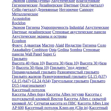
Эконом
Прима (Prima)
Акустические
Влагостойкие
Гигиенические
Дизайнерские
Цветные
Orcal (металл)
Cellio (металл)
Деревянные
Негорючие
Cannopy
Металлические
Acoustofon
Rockfon
Эконом
Гигиена
Ударопрочность
Industrial
Акустические
Цветные дизайнерские
Стеновые акустические панели
Акустические экраны и острова
Ecophon
Фокус
Адвантаж
Мастер
Alaid
Индастри
Гигиена
Соло
Аквафайер
Combison
Opta
Gedina
Sombra
Стеновые
панели Wall Panel
Super G
Грильято
Высота 40 (база 10)
Высота 30 (база 10)
Высота 30 (база
5)
Высота 50 (база 10)
Грильято "под дерево"
Пирамидальный грильято
Разноячеистый грильято
Грильято жалюзи
Разноуровневый грильято
GL15 (h37)
GL15 (h47)
GL24 (h34)
Треугольное грильято
Грильято
D15 (диагональное)
Кассетный потолок
Кассеты Albes борд
Кассеты Albes тегуляр
Кассеты с
полускрытой кромкой Вектор
Кассеты Albes с скрытой
кромкой AC
Сетчатая кассета из ПВС
Кассета Albes Line
AP 600
Кассетный потолок Клип-ин (Clip in)
Кассетный