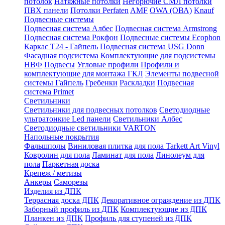
потолок
Натяжные потолки
Негорючие СМЛ потолки
ПВХ панели
Потолки Perfaten
AMF
OWA (ОВА)
Knauf
Подвесные системы
Подвесная система Албес
Подвесная система Armstrong
Подвесная система Рокфон
Подвесные системы Ecophon
Каркас Т24 - Гайпель
Подвесная система USG Donn
Фасадная подсистема
Комплектующие для подсистемы
НВФ
Подвесы
Угловые профили
Профили и
комплектующие для монтажа ГКЛ
Элементы подвесной
системы Гайпель
Гребенки
Раскладки
Подвесная
система Primet
Светильники
Светильники для подвесных потолков
Светодиодные
ультратонкие Led панели
Светильники Албес
Светодиодные светильники VARTON
Напольные покрытия
Фальшполы
Виниловая плитка для пола Tarkett Art Vinyl
Ковролин для пола
Ламинат для пола
Линолеум для
пола
Паркетная доска
Крепеж / метизы
Анкеры
Саморезы
Изделия из ДПК
Террасная доска ДПК
Декоративное ограждение из ДПК
Заборный профиль из ДПК
Комплектующие из ДПК
Планкен из ДПК
Профиль для ступеней из ДПК