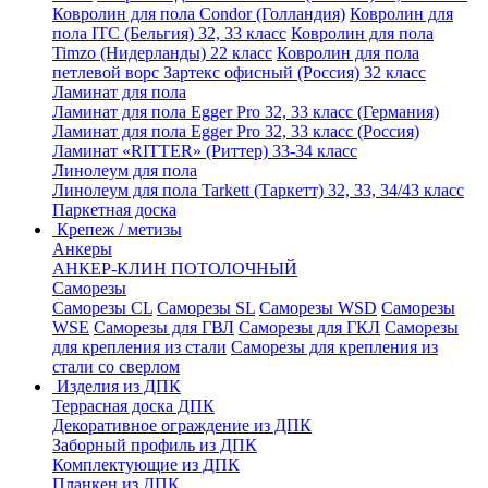
Ковролин для пола Condor (Голландия)
Ковролин для
пола ITC (Бельгия) 32, 33 класс
Ковролин для пола
Timzo (Нидерланды) 22 класс
Ковролин для пола
петлевой ворс Зартекс офисный (Россия) 32 класс
Ламинат для пола
Ламинат для пола Egger Pro 32, 33 класс (Германия)
Ламинат для пола Egger Pro 32, 33 класс (Россия)
Ламинат «RITTER» (Риттер) 33-34 класс
Линолеум для пола
Линолеум для пола Tarkett (Таркетт) 32, 33, 34/43 класс
Паркетная доска
Крепеж / метизы
Анкеры
АНКЕР-КЛИН ПОТОЛОЧНЫЙ
Саморезы
Саморезы CL
Саморезы SL
Саморезы WSD
Саморезы
WSE
Саморезы для ГВЛ
Саморезы для ГКЛ
Саморезы
для крепления из стали
Саморезы для крепления из
стали со сверлом
Изделия из ДПК
Террасная доска ДПК
Декоративное ограждение из ДПК
Заборный профиль из ДПК
Комплектующие из ДПК
Планкен из ДПК