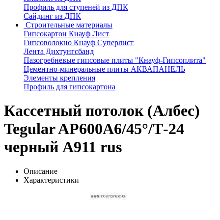
Профиль для ступеней из ДПК
Сайдинг из ДПК
Строительные материалы
Гипсокартон Кнауф Лист
Гипсоволокно Кнауф Суперлист
Лента Дихтунгсбанд
Пазогребневые гипсовые плиты "Кнауф-Гипсоплита"
Цементно-минеральные плиты АКВАПАНЕЛЬ
Элементы крепления
Профиль для гипсокартона
Кассетный потолок (Албес)
Tegular AP600A6/45°/Т-24
черный А911 rus
Описание
Характеристики