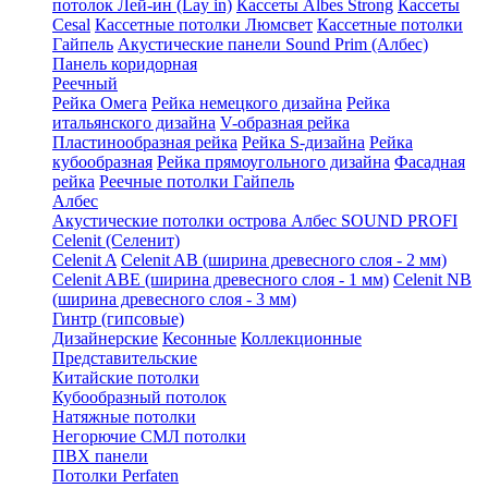
потолок Лей-ин (Lay in)
Кассеты Albes Strong
Кассеты
Cesal
Кассетные потолки Люмсвет
Кассетные потолки
Гайпель
Акустические панели Sound Prim (Албес)
Панель коридорная
Реечный
Рейка Омега
Рейка немецкого дизайна
Рейка
итальянского дизайна
V-образная рейка
Пластинообразная рейка
Рейка S-дизайна
Рейка
кубообразная
Рейка прямоугольного дизайна
Фасадная
рейка
Реечные потолки Гайпель
Албес
Акустические потолки острова Албес SOUND PROFI
Celenit (Селенит)
Celenit A
Celenit AB (ширина древесного слоя - 2 мм)
Celenit ABE (ширина древесного слоя - 1 мм)
Celenit NB
(ширина древесного слоя - 3 мм)
Гинтр (гипсовые)
Дизайнерские
Кесонные
Коллекционные
Представительские
Китайские потолки
Кубообразный потолок
Натяжные потолки
Негорючие СМЛ потолки
ПВХ панели
Потолки Perfaten