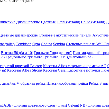
м 32 класс без фаски
нические
Дизайнерские
Цветные
Orcal (металл)
Cellio (металл)
Д
Цветные дизайнерские
Стеновые акустические панели
Акустиче
квафайер
Combison
Opta
Gedina
Sombra
Стеновые панели Wall Pa
Высота 50 (база 10)
Грильято "под дерево"
Пирамидальный грил
34)
Треугольное грильято
Грильято D15 (диагональное)
ускрытой кромкой Вектор
Кассеты Albes с скрытой кромкой AC
 in)
Кассеты Albes Strong
Кассеты Cesal
Кассетные потолки Люм
о дизайна
V-образная рейка
Пластинообразная рейка
Рейка S-диз
nit ABE (ширина древесного слоя - 1 мм)
Celenit NB (ширина древ