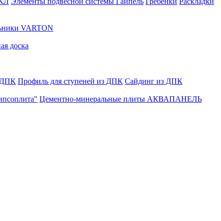
ГКЛ
Элементы подвесной системы Гайпель
Гребенки
Раскладки
льники VARTON
ая доска
 ДПК
Профиль для ступеней из ДПК
Сайдинг из ДПК
ипсоплита"
Цементно-минеральные плиты АКВАПАНЕЛЬ