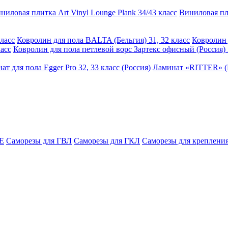
ниловая плитка Art Vinyl Lounge Plank 34/43 класс
Виниловая пли
ласс
Ковролин для пола BALTA (Бельгия) 31, 32 класс
Ковролин 
асс
Ковролин для пола петлевой ворс Зартекс офисный (Россия) 
ат для пола Egger Pro 32, 33 класс (Россия)
Ламинат «RITTER» (Р
E
Саморезы для ГВЛ
Саморезы для ГКЛ
Саморезы для крепления