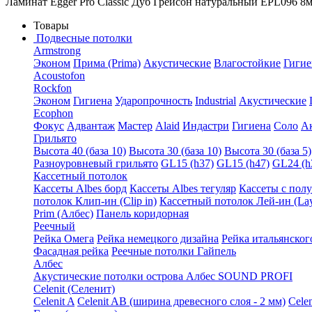
Ламинат Egger Pro Classic Дуб Грейсон натуральный EPL096 8м
Товары
Подвесные потолки
Armstrong
Эконом
Прима (Prima)
Акустические
Влагостойкие
Гигие
Acoustofon
Rockfon
Эконом
Гигиена
Ударопрочность
Industrial
Акустические
Ecophon
Фокус
Адвантаж
Мастер
Alaid
Индастри
Гигиена
Соло
А
Грильято
Высота 40 (база 10)
Высота 30 (база 10)
Высота 30 (база 5)
Разноуровневый грильято
GL15 (h37)
GL15 (h47)
GL24 (h
Кассетный потолок
Кассеты Albes борд
Кассеты Albes тегуляр
Кассеты с пол
потолок Клип-ин (Clip in)
Кассетный потолок Лей-ин (Lay
Prim (Албес)
Панель коридорная
Реечный
Рейка Омега
Рейка немецкого дизайна
Рейка итальянског
Фасадная рейка
Реечные потолки Гайпель
Албес
Акустические потолки острова Албес SOUND PROFI
Celenit (Селенит)
Celenit A
Celenit AB (ширина древесного слоя - 2 мм)
Cele