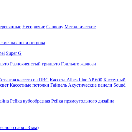
еревянные
Негорючие
Cannopy
Металлические
ские экраны и острова
nel
Super G
ьято
Разноячеистый грильято
Грильято жалюзи
Сетчатая кассета из ПВС
Кассета Albes Line AP 600
Кассетный
свет
Кассетные потолки Гайпель
Акустические панели Sound
айна
Рейка кубообразная
Рейка прямоугольного дизайна
есного слоя - 3 мм)