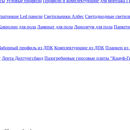
сы
Угловые профили
Профили и комплектующие для монтажа 
тратонкие Led панели
Светильники Албес
Светодиодные свети
Ковролин для пола
Ламинат для пола
Линолеум для пола
Паркетн
Заборный профиль из ДПК
Комплектующие из ДПК
Планкен из
т
Лента Дихтунгсбанд
Пазогребневые гипсовые плиты "Кнауф-Г