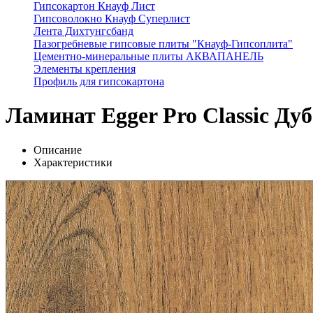
Гипсокартон Кнауф Лист
Гипсоволокно Кнауф Суперлист
Лента Дихтунгсбанд
Пазогребневые гипсовые плиты "Кнауф-Гипсоплита"
Цементно-минеральные плиты АКВАПАНЕЛЬ
Элементы крепления
Профиль для гипсокартона
Ламинат Egger Pro Classic Ду
Описание
Характеристики