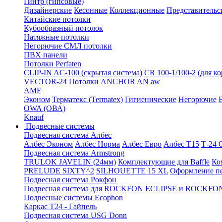
Гинтр (гипсовые)
Дизайнерские
Кесонные
Коллекционные
Представительс
Китайские потолки
Кубообразный потолок
Натяжные потолки
Негорючие СМЛ потолки
ПВХ панели
Потолки Perfaten
CLIP-IN AC-100 (скрытая система)
CR 100-1/100-2 (для к
VECTOR-24
Потолки ANCHOR AN aw
AMF
Эконом
Терматекс (Termatex)
Гигиенические
Негорючие
OWA (ОВА)
Knauf
Подвесные системы
Подвесная система Албес
Албес Эконом
Албес Норма
Албес Евро
Албес T15
Т-24
Подвесная система Armstrong
TRULOK JAVELIN (24мм)
Комплектующие для Baffle
Ко
PRELUDE SIXTY^2
SILHOUETTE 15 XL
Оформление п
Подвесная система Рокфон
Подвесная система для ROCKFON ECLIPSE и ROCK
Подвесные системы Ecophon
Каркас Т24 - Гайпель
Подвесная система USG Donn