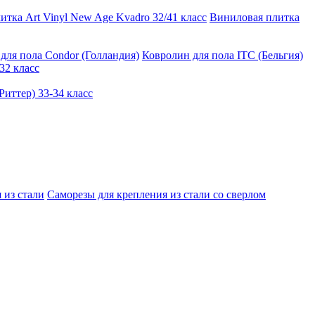
тка Art Vinyl New Age Kvadro 32/41 класс
Виниловая плитка
для пола Condor (Голландия)
Ковролин для пола ITC (Бельгия)
32 класс
иттер) 33-34 класс
 из стали
Саморезы для крепления из стали со сверлом