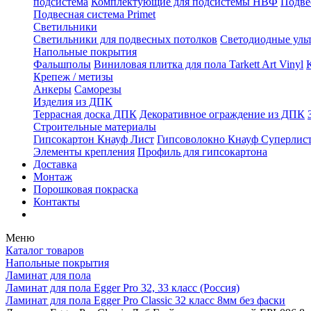
подсистема
Комплектующие для подсистемы НВФ
Подве
Подвесная система Primet
Светильники
Светильники для подвесных потолков
Светодиодные уль
Напольные покрытия
Фальшполы
Виниловая плитка для пола Tarkett Art Vinyl
Крепеж / метизы
Анкеры
Саморезы
Изделия из ДПК
Террасная доска ДПК
Декоративное ограждение из ДПК
Строительные материалы
Гипсокартон Кнауф Лист
Гипсоволокно Кнауф Суперлис
Элементы крепления
Профиль для гипсокартона
Доставка
Монтаж
Порошковая покраска
Контакты
Меню
Каталог товаров
Напольные покрытия
Ламинат для пола
Ламинат для пола Egger Pro 32, 33 класс (Россия)
Ламинат для пола Egger Pro Classic 32 класс 8мм без фаски