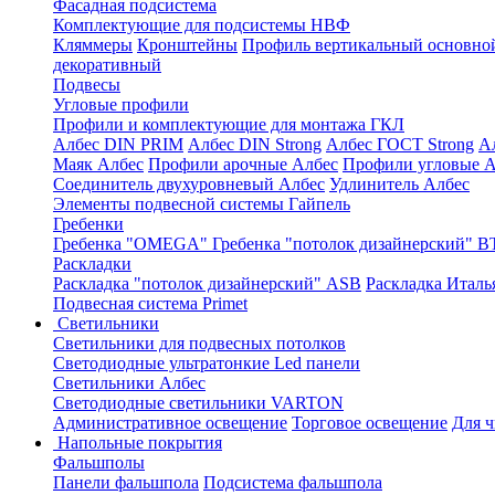
Фасадная подсистема
Комплектующие для подсистемы НВФ
Кляммеры
Кронштейны
Профиль вертикальный основно
декоративный
Подвесы
Угловые профили
Профили и комплектующие для монтажа ГКЛ
Албес DIN PRIM
Албес DIN Strong
Албес ГОСТ Strong
А
Маяк Албес
Профили арочные Албес
Профили угловые А
Соединитель двухуровневый Албес
Удлинитель Албес
Элементы подвесной системы Гайпель
Гребенки
Гребенка "OMEGA"
Гребенка "потолок дизайнерский" В
Раскладки
Раскладка "потолок дизайнерский" ASB
Раскладка Италь
Подвесная система Primet
Светильники
Светильники для подвесных потолков
Светодиодные ультратонкие Led панели
Светильники Албес
Светодиодные светильники VARTON
Административное освещение
Торговое освещение
Для 
Напольные покрытия
Фальшполы
Панели фальшпола
Подсистема фальшпола