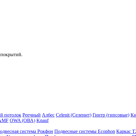
 покрытий.
й потолок
Реечный
Албес
Celenit (Селенит)
Гинтр (гипсовые)
Ки
AMF
OWA (ОВА)
Knauf
одвесная система Рокфон
Подвесные системы Ecophon
Каркас Т