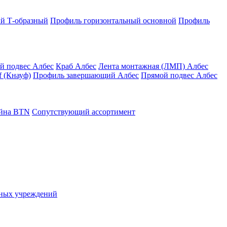
й Т-образный
Профиль горизонтальный основной
Профиль
й подвес Албес
Краб Албес
Лента монтажная (ЛМП) Албес
 (Кнауф)
Профиль завершающий Албес
Прямой подвес Албес
айна ВТN
Сопутствующий ассортимент
ьных учреждений