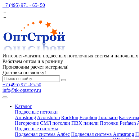
+7 (495) 971 - 65- 50
...
...
Интернет-магазин подвесных потолочных систем и напольных
Работаем оптом и в розницу.
Производим расчет материала!
Доставка по звонку!
+7 (495) 971-65-50
info@tk-optstroy.ru
Каталог
Подвесные потолки
Armstrong
Acoustofon
Rockfon
Ecophon
Грильято
Кассетны
Негорючие СМЛ потолки
ПВХ панели
Потолки Perfaten
Подвесные системы
Подвесная система Албес
Подвесная система Armstrong
П