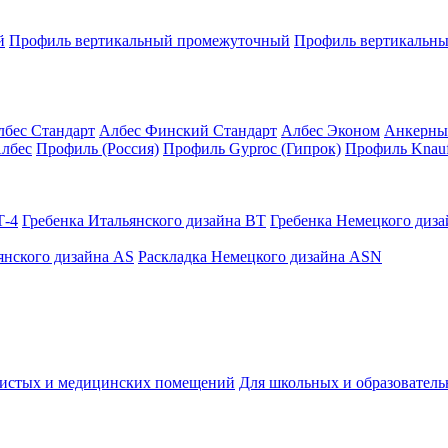
й
Профиль вертикальный промежуточный
Профиль вертикальны
лбес Стандарт
Албес Финский Стандарт
Албес Эконом
Анкерны
лбес
Профиль (Россия)
Профиль Gyproc (Гипрок)
Профиль Knauf
Т-4
Гребенка Итальянского дизайна BT
Гребенка Немецкого диз
янского дизайна AS
Раскладка Немецкого дизайна АSN
чистых и медицинских помещений
Для школьных и образовател