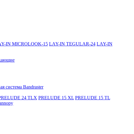
AY-IN MICROLOOK-15
LAY-IN TEGULAR-24
LAY-IN
жающие
я система Bandraster
PRELUDE 24 TLX
PRELUDE 15 XL
PRELUDE 15 TL
annopy