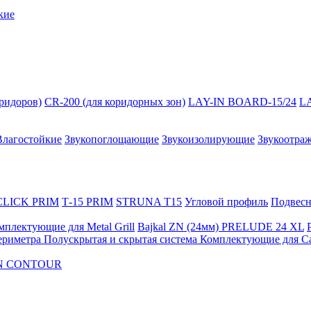
кие
оридоров)
CR-200 (для коридорных зон)
LAY-IN BOARD-15/24
L
Влагостойкие
Звукопоглощающие
Звукоизолирующие
Звукоотра
 CLICK PRIM
Т-15 PRIM
STRUNA Т15
Угловой профиль
Подвесна
мплектующие для Metal Grill
Bajkal ZN (24мм)
PRELUDE 24 XL
ериметра
Полускрытая и скрытая система
Комплектующие для C
FON CONTOUR