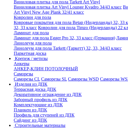
Виниловая плитка для пола Tarkett Art Vinyl
Виниловая плитка Art Vinyl Lounge Kvadro 34/43 класс
Ви
Art Vinyl New Age Plank 32/41 класс
Ковролин для пола
Ковровые покрытия для пола Betap (Нидерланды) 32, 33 к
32, 33 класс
Ковролин для пола Timzo (Нидерланды) 22 кл
Ламинат для пола
Ламинат для пола Egger Pro 32, 33 класс (Германия)
Ламин
Линолеум для пола
Линолеум для пола Tarkett (Таркетт) 32, 33, 34/43 класс
Паркетная доска
Крепеж / метизы
Анкеры
АНКЕР-КЛИН ПОТОЛОЧНЫЙ
Саморезы
Саморезы CL
Саморезы SL
Саморезы WSD
Саморезы WS
Изделия из ДПК
Террасная доска ДПК
Декоративное ограждение из ДПК
Заборный профиль из ДПК
Комплектующие из ДПК
Планкен из ДПК
Профиль для ступеней из ДПК
Сайдинг из ДПК
Строительные материалы