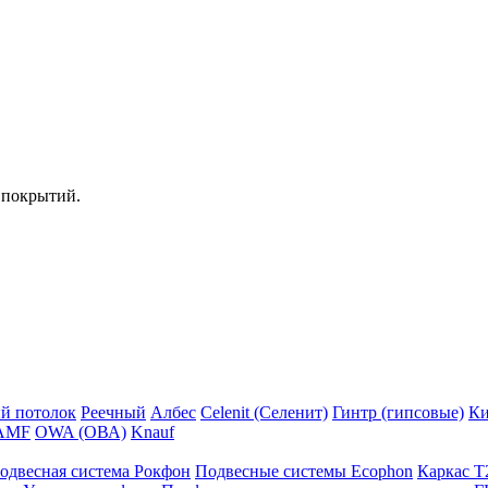
 покрытий.
й потолок
Реечный
Албес
Celenit (Селенит)
Гинтр (гипсовые)
Ки
AMF
OWA (ОВА)
Knauf
одвесная система Рокфон
Подвесные системы Ecophon
Каркас Т