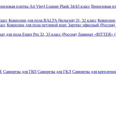
ниловая плитка Art Vinyl Lounge Plank 34/43 класс
Виниловая пли
ласс
Ковролин для пола BALTA (Бельгия) 31, 32 класс
Ковролин 
асс
Ковролин для пола петлевой ворс Зартекс офисный (Россия) 
ат для пола Egger Pro 32, 33 класс (Россия)
Ламинат «RITTER» (Р
E
Саморезы для ГВЛ
Саморезы для ГКЛ
Саморезы для крепления