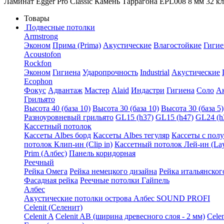
Ламинат Egger Pro Classic Камень Таррагона EPL008 8 мм 32 кл
Товары
Подвесные потолки
Armstrong
Эконом
Прима (Prima)
Акустические
Влагостойкие
Гигие
Acoustofon
Rockfon
Эконом
Гигиена
Ударопрочность
Industrial
Акустические
Ecophon
Фокус
Адвантаж
Мастер
Alaid
Индастри
Гигиена
Соло
А
Грильято
Высота 40 (база 10)
Высота 30 (база 10)
Высота 30 (база 5)
Разноуровневый грильято
GL15 (h37)
GL15 (h47)
GL24 (h
Кассетный потолок
Кассеты Albes борд
Кассеты Albes тегуляр
Кассеты с пол
потолок Клип-ин (Clip in)
Кассетный потолок Лей-ин (Lay
Prim (Албес)
Панель коридорная
Реечный
Рейка Омега
Рейка немецкого дизайна
Рейка итальянског
Фасадная рейка
Реечные потолки Гайпель
Албес
Акустические потолки острова Албес SOUND PROFI
Celenit (Селенит)
Celenit A
Celenit AB (ширина древесного слоя - 2 мм)
Cele