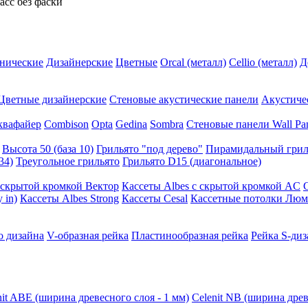
асс без фаски
нические
Дизайнерские
Цветные
Orcal (металл)
Cellio (металл)
Д
Цветные дизайнерские
Стеновые акустические панели
Акустиче
квафайер
Combison
Opta
Gedina
Sombra
Стеновые панели Wall Pa
Высота 50 (база 10)
Грильято "под дерево"
Пирамидальный грил
34)
Треугольное грильято
Грильято D15 (диагональное)
ускрытой кромкой Вектор
Кассеты Albes с скрытой кромкой AC
 in)
Кассеты Albes Strong
Кассеты Cesal
Кассетные потолки Люм
о дизайна
V-образная рейка
Пластинообразная рейка
Рейка S-диз
nit ABE (ширина древесного слоя - 1 мм)
Celenit NB (ширина древ