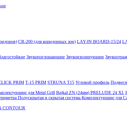
кие
оридоров)
CR-200 (для коридорных зон)
LAY-IN BOARD-15/24
L
Влагостойкие
Звукопоглощающие
Звукоизолирующие
Звукоотра
 CLICK PRIM
Т-15 PRIM
STRUNA Т15
Угловой профиль
Подвесна
мплектующие для Metal Grill
Bajkal ZN (24мм)
PRELUDE 24 XL
ериметра
Полускрытая и скрытая система
Комплектующие для C
FON CONTOUR