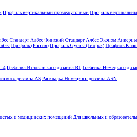
й
Профиль вертикальный промежуточный
Профиль вертикальны
лбес Стандарт
Албес Финский Стандарт
Албес Эконом
Анкерны
лбес
Профиль (Россия)
Профиль Gyproc (Гипрок)
Профиль Knauf
Т-4
Гребенка Итальянского дизайна BT
Гребенка Немецкого диз
янского дизайна AS
Раскладка Немецкого дизайна АSN
чистых и медицинских помещений
Для школьных и образовател