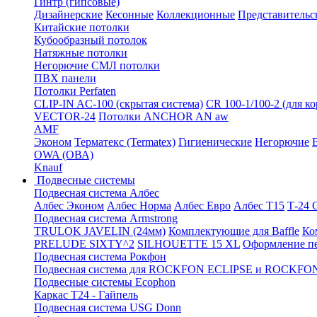
Гинтр (гипсовые)
Дизайнерские
Кесонные
Коллекционные
Представительс
Китайские потолки
Кубообразный потолок
Натяжные потолки
Негорючие СМЛ потолки
ПВХ панели
Потолки Perfaten
CLIP-IN AC-100 (скрытая система)
CR 100-1/100-2 (для к
VECTOR-24
Потолки ANCHOR AN aw
AMF
Эконом
Терматекс (Termatex)
Гигиенические
Негорючие
OWA (ОВА)
Knauf
Подвесные системы
Подвесная система Албес
Албес Эконом
Албес Норма
Албес Евро
Албес T15
Т-24
Подвесная система Armstrong
TRULOK JAVELIN (24мм)
Комплектующие для Baffle
Ко
PRELUDE SIXTY^2
SILHOUETTE 15 XL
Оформление п
Подвесная система Рокфон
Подвесная система для ROCKFON ECLIPSE и ROCK
Подвесные системы Ecophon
Каркас Т24 - Гайпель
Подвесная система USG Donn