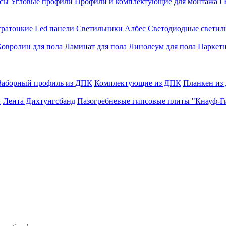
сы
Угловые профили
Профили и комплектующие для монтажа 
тратонкие Led панели
Светильники Албес
Светодиодные свети
Ковролин для пола
Ламинат для пола
Линолеум для пола
Паркетн
Заборный профиль из ДПК
Комплектующие из ДПК
Планкен из
т
Лента Дихтунгсбанд
Пазогребневые гипсовые плиты "Кнауф-Г