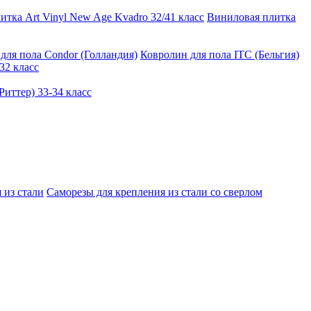
тка Art Vinyl New Age Kvadro 32/41 класс
Виниловая плитка
для пола Condor (Голландия)
Ковролин для пола ITC (Бельгия)
32 класс
иттер) 33-34 класс
 из стали
Саморезы для крепления из стали со сверлом