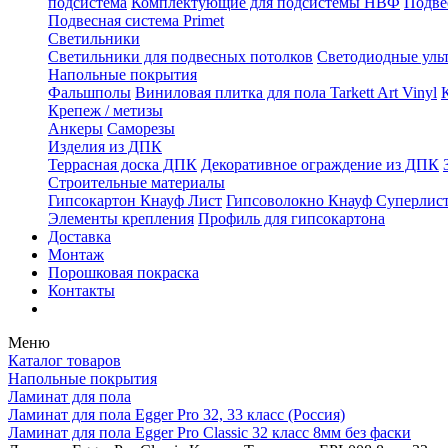
подсистема
Комплектующие для подсистемы НВФ
Подве
Подвесная система Primet
Светильники
Светильники для подвесных потолков
Светодиодные уль
Напольные покрытия
Фальшполы
Виниловая плитка для пола Tarkett Art Vinyl
Крепеж / метизы
Анкеры
Саморезы
Изделия из ДПК
Террасная доска ДПК
Декоративное ограждение из ДПК
Строительные материалы
Гипсокартон Кнауф Лист
Гипсоволокно Кнауф Суперлис
Элементы крепления
Профиль для гипсокартона
Доставка
Монтаж
Порошковая покраска
Контакты
Меню
Каталог товаров
Напольные покрытия
Ламинат для пола
Ламинат для пола Egger Pro 32, 33 класс (Россия)
Ламинат для пола Egger Pro Classic 32 класс 8мм без фаски