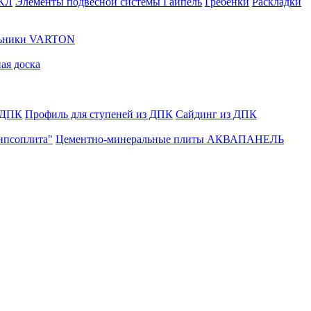
ГКЛ
Элементы подвесной системы Гайпель
Гребенки
Раскладки
льники VARTON
ая доска
 ДПК
Профиль для ступеней из ДПК
Сайдинг из ДПК
ипсоплита"
Цементно-минеральные плиты АКВАПАНЕЛЬ