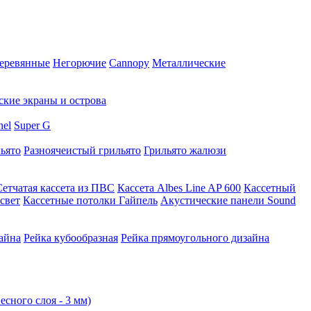
еревянные
Негорючие
Cannopy
Металлические
ские экраны и острова
nel
Super G
ьято
Разноячеистый грильято
Грильято жалюзи
Сетчатая кассета из ПВС
Кассета Albes Line AP 600
Кассетный
свет
Кассетные потолки Гайпель
Акустические панели Sound
айна
Рейка кубообразная
Рейка прямоугольного дизайна
есного слоя - 3 мм)