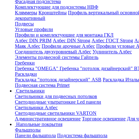
Фасадная подсистема
Комплектующие для подсистемы НВФ
Кляммеры
Кронштейны
Профиль вертикальный основно
декоративный
Подвесы
Угловые профили
Профили и комплектующие для монтажа ГКЛ
Албес DIN PRIM
Албес DIN Strong
Албес ГОСТ Strong
А
Маяк Албес
Профили арочные Албес
Профили угловые А
Соединитель двухуровневый Албес
Удлинитель Албес
Элементы подвесной системы Гайпель
Гребенки
Гребенка "OMEGA"
Гребенка "потолок дизайнерский" В
Раскладки
Раскладка "потолок дизайнерский" ASB
Раскладка Италь
Подвесная система Primet
Светильники
Светильники для подвесных потолков
Светодиодные ультратонкие Led панели
Светильники Албес
Светодиодные светильники VARTON
Административное освещение
Торговое освещение
Для 
Напольные покрытия
Фальшполы
Панели фальшпола
Подсистема фальшпола