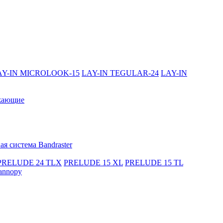
AY-IN MICROLOOK-15
LAY-IN TEGULAR-24
LAY-IN
жающие
я система Bandraster
PRELUDE 24 TLX
PRELUDE 15 XL
PRELUDE 15 TL
annopy