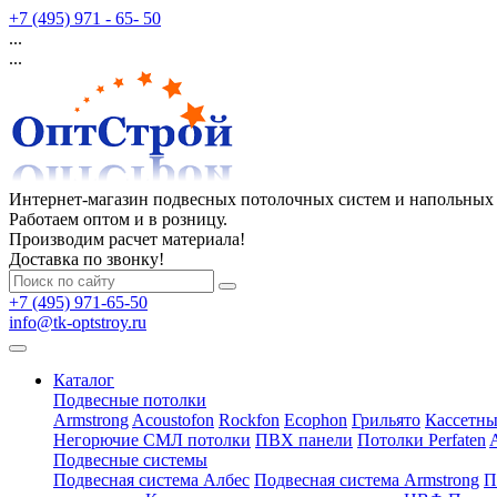
+7 (495) 971 - 65- 50
...
...
Интернет-магазин подвесных потолочных систем и напольных
Работаем оптом и в розницу.
Производим расчет материала!
Доставка по звонку!
+7 (495) 971-65-50
info@tk-optstroy.ru
Каталог
Подвесные потолки
Armstrong
Acoustofon
Rockfon
Ecophon
Грильято
Кассетны
Негорючие СМЛ потолки
ПВХ панели
Потолки Perfaten
Подвесные системы
Подвесная система Албес
Подвесная система Armstrong
П