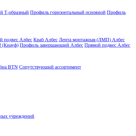
й Т-образный
Профиль горизонтальный основной
Профиль
й подвес Албес
Краб Албес
Лента монтажная (ЛМП) Албес
 (Кнауф)
Профиль завершающий Албес
Прямой подвес Албес
айна ВТN
Сопутствующий ассортимент
ьных учреждений