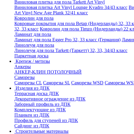
Виниловая плитка для пола Tarkett Art Vinyl
Виниловая плитка Art Vinyl Lounge Kvadro 34/43 класс
Ви
Art Vinyl New Age Plank 32/41 класс
Ковролин для пола
Ковровые покрытия для пола Betap (Нидерланды) 32, 33 к
32, 33 класс
Ковролин для пола Timzo (Нидерланды) 22 кл
Ламинат для пола
Ламинат для пола Egger Pro 32, 33 класс (Германия)
Ламин
Линолеум для пола
Линолеум для пола Tarkett (Таркетт) 32, 33, 34/43 класс
Паркетная доска
Крепеж / метизы
Анкеры
АНКЕР-КЛИН ПОТОЛОЧНЫЙ
Саморезы
Саморезы CL
Саморезы SL
Саморезы WSD
Саморезы WS
Изделия из ДПК
Террасная доска ДПК
Декоративное ограждение из ДПК
Заборный профиль из ДПК
Комплектующие из ДПК
Планкен из ДПК
Профиль для ступеней из ДПК
Сайдинг из ДПК
Строительные материалы