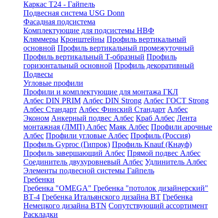
Каркас Т24 - Гайпель
Подвесная система USG Donn
Фасадная подсистема
Комплектующие для подсистемы НВФ
Кляммеры
Кронштейны
Профиль вертикальный
основной
Профиль вертикальный промежуточный
Профиль вертикальный Т-образный
Профиль
горизонтальный основной
Профиль декоративный
Подвесы
Угловые профили
Профили и комплектующие для монтажа ГКЛ
Албес DIN PRIM
Албес DIN Strong
Албес ГОСТ Strong
Албес Стандарт
Албес Финский Стандарт
Албес
Эконом
Анкерный подвес Албес
Краб Албес
Лента
монтажная (ЛМП) Албес
Маяк Албес
Профили арочные
Албес
Профили угловые Албес
Профиль (Россия)
Профиль Gyproc (Гипрок)
Профиль Knauf (Кнауф)
Профиль завершающий Албес
Прямой подвес Албес
Соединитель двухуровневый Албес
Удлинитель Албес
Элементы подвесной системы Гайпель
Гребенки
Гребенка "OMEGA"
Гребенка "потолок дизайнерский"
ВТ-4
Гребенка Итальянского дизайна BT
Гребенка
Немецкого дизайна ВТN
Сопутствующий ассортимент
Раскладки