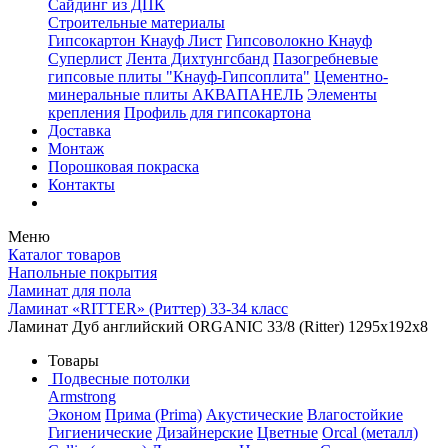
Сайдинг из ДПК
Строительные материалы
Гипсокартон Кнауф Лист
Гипсоволокно Кнауф
Суперлист
Лента Дихтунгсбанд
Пазогребневые
гипсовые плиты "Кнауф-Гипсоплита"
Цементно-
минеральные плиты АКВАПАНЕЛЬ
Элементы
крепления
Профиль для гипсокартона
Доставка
Монтаж
Порошковая покраска
Контакты
Меню
Каталог товаров
Напольные покрытия
Ламинат для пола
Ламинат «RITTER» (Риттер) 33-34 класс
Ламинат Дуб английский ORGANIC 33/8 (Ritter) 1295х192x8
Товары
Подвесные потолки
Armstrong
Эконом
Прима (Prima)
Акустические
Влагостойкие
Гигиенические
Дизайнерские
Цветные
Orcal (металл)