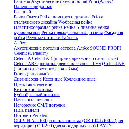
Гайпель
Акустические панели Sound Prim (Албес)
Панель коридорная
Реечный
Рейка Омега
Рейка немецкого дизайна
Рейка
итальянского дизайна
V-образная рейка
Пластинообразная рейка
Рейка S-дизайна
Рейка
кубообразная
Рейка прямоугольного дизайна
Фасадная
рейка
Реечные потолки Гайпель
Албес
Акустические потолки острова Албес SOUND PROFI
Celenit (Селенит)
Celenit A
Celenit AB (ширина древесного слоя - 2 мм)
Celenit ABE (ширина древесного слоя - 1 мм)
Celenit NB
(ширина древесного слоя - 3 мм)
Гинтр (гипсовые)
Дизайнерские
Кесонные
Коллекционные
Представительские
Китайские потолки
Кубообразный потолок
Натяжные потолки
Негорючие СМЛ потолки
ПВХ панели
Потолки Perfaten
CLIP-IN AC-100 (скрытая система)
CR 100-1/100-2 (для
коридоров)
CR-200 (для коридорных зон)
LAY-IN