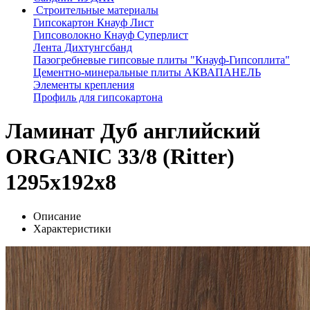
Строительные материалы
Гипсокартон Кнауф Лист
Гипсоволокно Кнауф Суперлист
Лента Дихтунгсбанд
Пазогребневые гипсовые плиты "Кнауф-Гипсоплита"
Цементно-минеральные плиты АКВАПАНЕЛЬ
Элементы крепления
Профиль для гипсокартона
Ламинат Дуб английский
ORGANIC 33/8 (Ritter)
1295х192x8
Описание
Характеристики