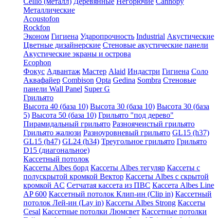
Cellio (металл)
Деревянные
Негорючие
Cannopy
Металлические
Acoustofon
Rockfon
Эконом
Гигиена
Ударопрочность
Industrial
Акустические
Цветные дизайнерские
Стеновые акустические панели
Акустические экраны и острова
Ecophon
Фокус
Адвантаж
Мастер
Alaid
Индастри
Гигиена
Соло
Аквафайер
Combison
Opta
Gedina
Sombra
Стеновые
панели Wall Panel
Super G
Грильято
Высота 40 (база 10)
Высота 30 (база 10)
Высота 30 (база
5)
Высота 50 (база 10)
Грильято "под дерево"
Пирамидальный грильято
Разноячеистый грильято
Грильято жалюзи
Разноуровневый грильято
GL15 (h37)
GL15 (h47)
GL24 (h34)
Треугольное грильято
Грильято
D15 (диагональное)
Кассетный потолок
Кассеты Albes борд
Кассеты Albes тегуляр
Кассеты с
полускрытой кромкой Вектор
Кассеты Albes с скрытой
кромкой AC
Сетчатая кассета из ПВС
Кассета Albes Line
AP 600
Кассетный потолок Клип-ин (Clip in)
Кассетный
потолок Лей-ин (Lay in)
Кассеты Albes Strong
Кассеты
Cesal
Кассетные потолки Люмсвет
Кассетные потолки