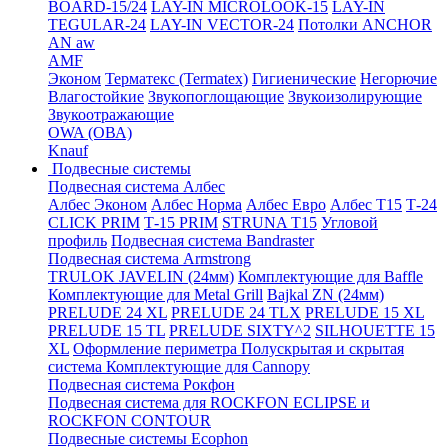
BOARD-15/24
LAY-IN MICROLOOK-15
LAY-IN
TEGULAR-24
LAY-IN VECTOR-24
Потолки ANCHOR
AN aw
AMF
Эконом
Терматекс (Termatex)
Гигиенические
Негорючие
Влагостойкие
Звукопоглощающие
Звукоизолирующие
Звукоотражающие
OWA (ОВА)
Knauf
Подвесные системы
Подвесная система Албес
Албес Эконом
Албес Норма
Албес Евро
Албес T15
Т-24
CLICK PRIM
Т-15 PRIM
STRUNA Т15
Угловой
профиль
Подвесная система Bandraster
Подвесная система Armstrong
TRULOK JAVELIN (24мм)
Комплектующие для Baffle
Комплектующие для Metal Grill
Bajkal ZN (24мм)
PRELUDE 24 XL
PRELUDE 24 TLX
PRELUDE 15 XL
PRELUDE 15 TL
PRELUDE SIXTY^2
SILHOUETTE 15
XL
Оформление периметра
Полускрытая и скрытая
система
Комплектующие для Cannopy
Подвесная система Рокфон
Подвесная система для ROCKFON ECLIPSE и
ROCKFON CONTOUR
Подвесные системы Ecophon