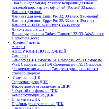
Timzo (Нидерланды) 22 класс
Ковролин для пола
петлевой ворс Зартекс офисный (Россия) 32 класс
Ламинат для пола
Ламинат для пола Egger Pro 32, 33 класс (Германия)
Ламинат для пола Egger Pro 32, 33 класс (Россия)
Ламинат «RITTER» (Риттер) 33-34 класс
Линолеум для пола
Линолеум для пола Tarkett (Таркетт) 32, 33, 34/43 класс
Паркетная доска
Крепеж / метизы
Анкеры
АНКЕР-КЛИН ПОТОЛОЧНЫЙ
Саморезы
Саморезы CL
Саморезы SL
Саморезы WSD
Саморезы
WSE
Саморезы для ГВЛ
Саморезы для ГКЛ
Саморезы
для крепления из стали
Саморезы для крепления из
стали со сверлом
Изделия из ДПК
Террасная доска ДПК
Декоративное ограждение из ДПК
Заборный профиль из ДПК
Комплектующие из ДПК
Планкен из ДПК
Профиль для ступеней из ДПК
Сайдинг из ДПК