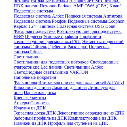
потолок
Натяжные потолки
Негорючие СМЛ потолки
ПВХ панели
Потолки Perfaten
AMF
OWA (ОВА)
Knauf
Подвесные системы
Подвесная система Албес
Подвесная система Armstrong
Подвесная система Рокфон
Подвесные системы Ecophon
Каркас Т24 - Гайпель
Подвесная система USG Donn
Фасадная подсистема
Комплектующие для подсистемы
НВФ
Подвесы
Угловые профили
Профили и
комплектующие для монтажа ГКЛ
Элементы подвесной
системы Гайпель
Гребенки
Раскладки
Подвесная
система Primet
Светильники
Светильники для подвесных потолков
Светодиодные
ультратонкие Led панели
Светильники Албес
Светодиодные светильники VARTON
Напольные покрытия
Фальшполы
Виниловая плитка для пола Tarkett Art Vinyl
Ковролин для пола
Ламинат для пола
Линолеум для
пола
Паркетная доска
Крепеж / метизы
Анкеры
Саморезы
Изделия из ДПК
Террасная доска ДПК
Декоративное ограждение из ДПК
Заборный профиль из ДПК
Комплектующие из ДПК
Планкен из ДПК
Профиль для ступеней из ДПК