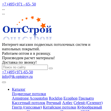
+7 (495) 971 - 65- 50
...
...
Интернет-магазин подвесных потолочных систем и
напольных покрытий.
Работаем оптом и в розницу.
Производим расчет материала!
Доставка по звонку!
+7 (495) 971-65-50
info@tk-optstroy.ru
Каталог
Подвесные потолки
Armstrong
Acoustofon
Rockfon
Ecophon
Грильято
Кассетный потолок
Реечный
Албес
Celenit (Селенит)
Гинтр (гипсовые)
Китайские потолки
Кубообразный