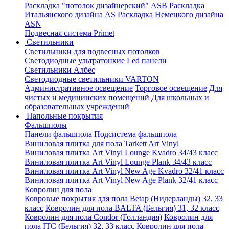
Раскладка "потолок дизайнерский" ASB
Раскладка
Итальянского дизайна AS
Раскладка Немецкого дизайна
АSN
Подвесная система Primet
Светильники
Светильники для подвесных потолков
Светодиодные ультратонкие Led панели
Светильники Албес
Светодиодные светильники VARTON
Административное освещение
Торговое освещение
Для
чистых и медицинских помещений
Для школьных и
образовательных учреждений
Напольные покрытия
Фальшполы
Панели фальшпола
Подсистема фальшпола
Виниловая плитка для пола Tarkett Art Vinyl
Виниловая плитка Art Vinyl Lounge Kvadro 34/43 класс
Виниловая плитка Art Vinyl Lounge Plank 34/43 класс
Виниловая плитка Art Vinyl New Age Kvadro 32/41 класс
Виниловая плитка Art Vinyl New Age Plank 32/41 класс
Ковролин для пола
Ковровые покрытия для пола Betap (Нидерланды) 32, 33
класс
Ковролин для пола BALTA (Бельгия) 31, 32 класс
Ковролин для пола Condor (Голландия)
Ковролин для
пола ITC (Бельгия) 32, 33 класс
Ковролин для пола