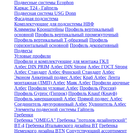
Подвесные системы Ecophon
Каркас Т24 - Гайпель
Подвесная система USG Donn
Фасадная подсистема
Комплектующие для подсистемы НВФ
Кляммеры
Кронштейны
Профиль вертикальный
основной
Профиль вертикальный промежуточный
Профиль вертикальный Т-образный
Профиль
горизонтальный основной
Профиль декоративный
Подвесы
Угловые профили
Профили и комплектующие для монтажа ГКЛ
Албес DIN PRIM
Албес DIN Strong
Албес ГОСТ Strong
Албес Стандарт
Албес Финский Стандарт
Албес
Эконом
Анкерный подвес Албес
Краб Албес
Лента
монтажная (ЛМП) Албес
Маяк Албес
Профили арочные
Албес
Профили угловые Албес
Профиль (Россия)
Профиль Gyproc (Гипрок)
Профиль Knauf (Кнауф)
Профиль завершающий Албес
Прямой подвес Албес
Соединитель двухуровневый Албес
Удлинитель Албес
Элементы подвесной системы Гайпель
Гребенки
Гребенка "OMEGA"
Гребенка "потолок дизайнерский"
ВТ-4
Гребенка Итальянского дизайна BT
Гребенка
Немецкого дизайна ВТN
Сопутствующий ассортимент