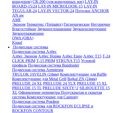
коридоров)
CR-200 (для коридорных зон)
LAY-IN
BOARD-15/24
LAY-IN MICROLOOK-15
LAY-IN
TEGULAR-24
LAY-IN VECTOR-24
Потолки ANCHOR
AN aw
AMF
Эконом
Терматекс (Termatex)
Гигиенические
Негорючие
Влагостойкие
Звукопоглощающие
Звукоизолирующие
Звукоотражающие
OWA (ОВА)
Knauf
Подвесные системы
Подвесная система Албес
Албес Эконом
Албес Норма
Албес Евро
Албес T15
Т-24
CLICK PRIM
Т-15 PRIM
STRUNA Т15
Угловой
профиль
Подвесная система Bandraster
Подвесная система Armstrong
TRULOK JAVELIN (24мм)
Комплектующие для Baffle
Комплектующие для Metal Grill
Bajkal ZN (24мм)
PRELUDE 24 XL
PRELUDE 24 TLX
PRELUDE 15 XL
PRELUDE 15 TL
PRELUDE SIXTY^2
SILHOUETTE 15
XL
Оформление периметра
Полускрытая и скрытая
система
Комплектующие для Cannopy
Подвесная система Рокфон
Подвесная система для ROCKFON ECLIPSE и
ROCKFON CONTOUR