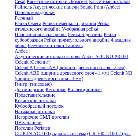
Cesal
Кассетные потолки Люмсвет
Кассетные потолки
Гайпель
Акустические панели Sound Prim (Албес)
Панель коридорная
Реечный
Рейка Омега
Рейка немецкого дизайна
Рейка
итальянского дизайна
V-образная рейка
Пластинообразная рейка
Рейка S-дизайна
Рейка
кубообразная
Рейка прямоугольного дизайна
Фасадная
рейка
Реечные потолки Гайпель
Албес
Акустические потолки острова Албес SOUND PROFI
Celenit (Селенит)
Celenit A
Celenit AB (ширина древесного слоя - 2 мм)
Celenit ABE (ширина древесного слоя - 1 мм)
Celenit NB
(ширина древесного слоя - 3 мм)
Гинтр (гипсовые)
Дизайнерские
Кесонные
Коллекционные
Представительские
Китайские потолки
Кубообразный потолок
Натяжные потолки
Негорючие СМЛ потолки
ПВХ панели
Потолки Perfaten
CLIP-IN AC-100 (скрытая система)
CR 100-1/100-2 (для