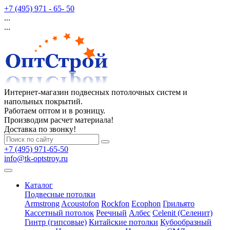
+7 (495) 971 - 65- 50
...
...
Интернет-магазин подвесных потолочных систем и
напольных покрытий.
Работаем оптом и в розницу.
Производим расчет материала!
Доставка по звонку!
+7 (495) 971-65-50
info@tk-optstroy.ru
Каталог
Подвесные потолки
Armstrong
Acoustofon
Rockfon
Ecophon
Грильято
Кассетный потолок
Реечный
Албес
Celenit (Селенит)
Гинтр (гипсовые)
Китайские потолки
Кубообразный