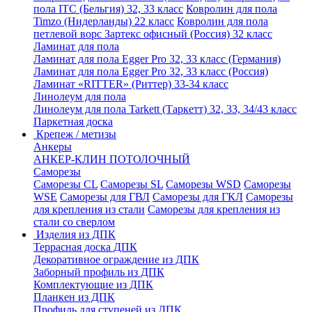
пола ITC (Бельгия) 32, 33 класс
Ковролин для пола
Timzo (Нидерланды) 22 класс
Ковролин для пола
петлевой ворс Зартекс офисный (Россия) 32 класс
Ламинат для пола
Ламинат для пола Egger Pro 32, 33 класс (Германия)
Ламинат для пола Egger Pro 32, 33 класс (Россия)
Ламинат «RITTER» (Риттер) 33-34 класс
Линолеум для пола
Линолеум для пола Tarkett (Таркетт) 32, 33, 34/43 класс
Паркетная доска
Крепеж / метизы
Анкеры
АНКЕР-КЛИН ПОТОЛОЧНЫЙ
Саморезы
Саморезы CL
Саморезы SL
Саморезы WSD
Саморезы
WSE
Саморезы для ГВЛ
Саморезы для ГКЛ
Саморезы
для крепления из стали
Саморезы для крепления из
стали со сверлом
Изделия из ДПК
Террасная доска ДПК
Декоративное ограждение из ДПК
Заборный профиль из ДПК
Комплектующие из ДПК
Планкен из ДПК
Профиль для ступеней из ДПК