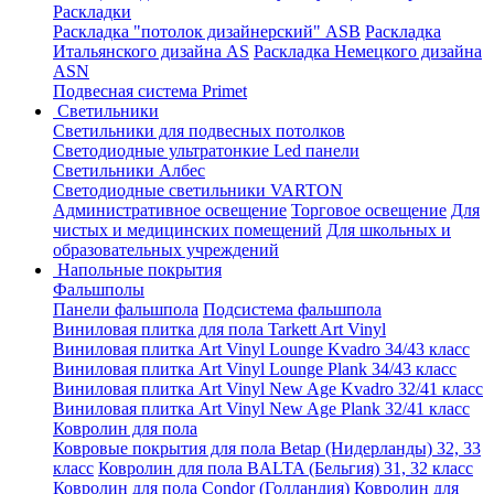
Раскладки
Раскладка "потолок дизайнерский" ASB
Раскладка
Итальянского дизайна AS
Раскладка Немецкого дизайна
АSN
Подвесная система Primet
Светильники
Светильники для подвесных потолков
Светодиодные ультратонкие Led панели
Светильники Албес
Светодиодные светильники VARTON
Административное освещение
Торговое освещение
Для
чистых и медицинских помещений
Для школьных и
образовательных учреждений
Напольные покрытия
Фальшполы
Панели фальшпола
Подсистема фальшпола
Виниловая плитка для пола Tarkett Art Vinyl
Виниловая плитка Art Vinyl Lounge Kvadro 34/43 класс
Виниловая плитка Art Vinyl Lounge Plank 34/43 класс
Виниловая плитка Art Vinyl New Age Kvadro 32/41 класс
Виниловая плитка Art Vinyl New Age Plank 32/41 класс
Ковролин для пола
Ковровые покрытия для пола Betap (Нидерланды) 32, 33
класс
Ковролин для пола BALTA (Бельгия) 31, 32 класс
Ковролин для пола Condor (Голландия)
Ковролин для