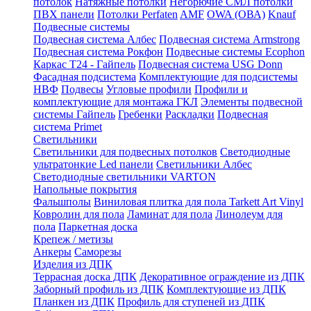
потолок
Натяжные потолки
Негорючие СМЛ потолки
ПВХ панели
Потолки Perfaten
AMF
OWA (ОВА)
Knauf
Подвесные системы
Подвесная система Албес
Подвесная система Armstrong
Подвесная система Рокфон
Подвесные системы Ecophon
Каркас Т24 - Гайпель
Подвесная система USG Donn
Фасадная подсистема
Комплектующие для подсистемы
НВФ
Подвесы
Угловые профили
Профили и
комплектующие для монтажа ГКЛ
Элементы подвесной
системы Гайпель
Гребенки
Раскладки
Подвесная
система Primet
Светильники
Светильники для подвесных потолков
Светодиодные
ультратонкие Led панели
Светильники Албес
Светодиодные светильники VARTON
Напольные покрытия
Фальшполы
Виниловая плитка для пола Tarkett Art Vinyl
Ковролин для пола
Ламинат для пола
Линолеум для
пола
Паркетная доска
Крепеж / метизы
Анкеры
Саморезы
Изделия из ДПК
Террасная доска ДПК
Декоративное ограждение из ДПК
Заборный профиль из ДПК
Комплектующие из ДПК
Планкен из ДПК
Профиль для ступеней из ДПК