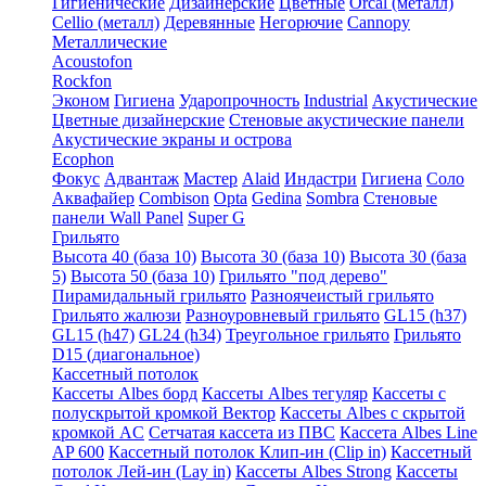
Гигиенические
Дизайнерские
Цветные
Orcal (металл)
Cellio (металл)
Деревянные
Негорючие
Cannopy
Металлические
Acoustofon
Rockfon
Эконом
Гигиена
Ударопрочность
Industrial
Акустические
Цветные дизайнерские
Стеновые акустические панели
Акустические экраны и острова
Ecophon
Фокус
Адвантаж
Мастер
Alaid
Индастри
Гигиена
Соло
Аквафайер
Combison
Opta
Gedina
Sombra
Стеновые
панели Wall Panel
Super G
Грильято
Высота 40 (база 10)
Высота 30 (база 10)
Высота 30 (база
5)
Высота 50 (база 10)
Грильято "под дерево"
Пирамидальный грильято
Разноячеистый грильято
Грильято жалюзи
Разноуровневый грильято
GL15 (h37)
GL15 (h47)
GL24 (h34)
Треугольное грильято
Грильято
D15 (диагональное)
Кассетный потолок
Кассеты Albes борд
Кассеты Albes тегуляр
Кассеты с
полускрытой кромкой Вектор
Кассеты Albes с скрытой
кромкой AC
Сетчатая кассета из ПВС
Кассета Albes Line
AP 600
Кассетный потолок Клип-ин (Clip in)
Кассетный
потолок Лей-ин (Lay in)
Кассеты Albes Strong
Кассеты