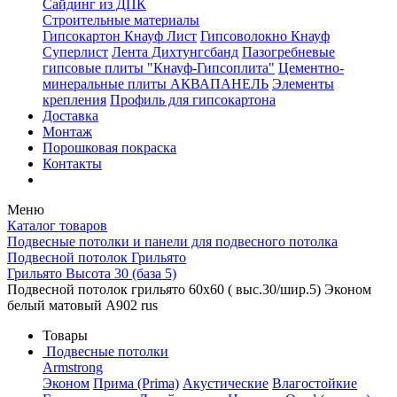
Сайдинг из ДПК
Строительные материалы
Гипсокартон Кнауф Лист
Гипсоволокно Кнауф
Суперлист
Лента Дихтунгсбанд
Пазогребневые
гипсовые плиты "Кнауф-Гипсоплита"
Цементно-
минеральные плиты АКВАПАНЕЛЬ
Элементы
крепления
Профиль для гипсокартона
Доставка
Монтаж
Порошковая покраска
Контакты
Меню
Каталог товаров
Подвесные потолки и панели для подвесного потолка
Подвесной потолок Грильято
Грильято Высота 30 (база 5)
Подвесной потолок грильято 60х60 ( выс.30/шир.5) Эконом
белый матовый А902 rus
Товары
Подвесные потолки
Armstrong
Эконом
Прима (Prima)
Акустические
Влагостойкие