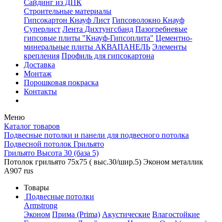
Сайдинг из ДПК
Строительные материалы
Гипсокартон Кнауф Лист
Гипсоволокно Кнауф
Суперлист
Лента Дихтунгсбанд
Пазогребневые
гипсовые плиты "Кнауф-Гипсоплита"
Цементно-
минеральные плиты АКВАПАНЕЛЬ
Элементы
крепления
Профиль для гипсокартона
Доставка
Монтаж
Порошковая покраска
Контакты
Меню
Каталог товаров
Подвесные потолки и панели для подвесного потолка
Подвесной потолок Грильято
Грильято Высота 30 (база 5)
Потолок грильято 75х75 ( выс.30/шир.5) Эконом металлик
А907 rus
Товары
Подвесные потолки
Armstrong
Эконом
Прима (Prima)
Акустические
Влагостойкие