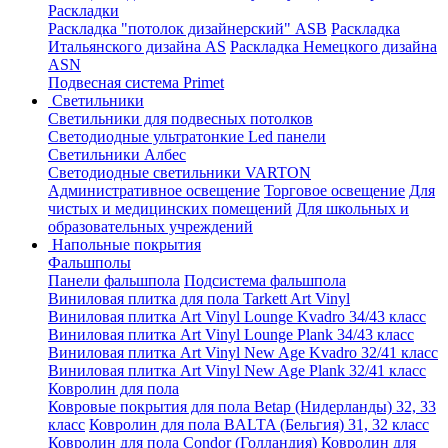
Раскладки
Раскладка "потолок дизайнерский" ASB
Раскладка
Итальянского дизайна AS
Раскладка Немецкого дизайна
АSN
Подвесная система Primet
Светильники
Светильники для подвесных потолков
Светодиодные ультратонкие Led панели
Светильники Албес
Светодиодные светильники VARTON
Административное освещение
Торговое освещение
Для
чистых и медицинских помещений
Для школьных и
образовательных учреждений
Напольные покрытия
Фальшполы
Панели фальшпола
Подсистема фальшпола
Виниловая плитка для пола Tarkett Art Vinyl
Виниловая плитка Art Vinyl Lounge Kvadro 34/43 класс
Виниловая плитка Art Vinyl Lounge Plank 34/43 класс
Виниловая плитка Art Vinyl New Age Kvadro 32/41 класс
Виниловая плитка Art Vinyl New Age Plank 32/41 класс
Ковролин для пола
Ковровые покрытия для пола Betap (Нидерланды) 32, 33
класс
Ковролин для пола BALTA (Бельгия) 31, 32 класс
Ковролин для пола Condor (Голландия)
Ковролин для