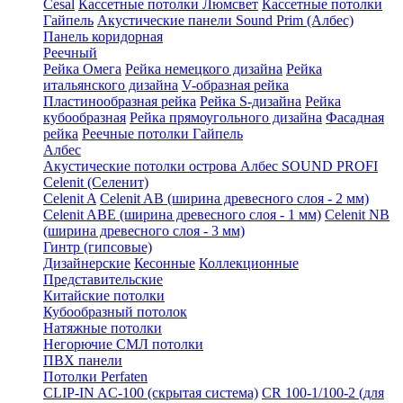
Cesal
Кассетные потолки Люмсвет
Кассетные потолки
Гайпель
Акустические панели Sound Prim (Албес)
Панель коридорная
Реечный
Рейка Омега
Рейка немецкого дизайна
Рейка
итальянского дизайна
V-образная рейка
Пластинообразная рейка
Рейка S-дизайна
Рейка
кубообразная
Рейка прямоугольного дизайна
Фасадная
рейка
Реечные потолки Гайпель
Албес
Акустические потолки острова Албес SOUND PROFI
Celenit (Селенит)
Celenit A
Celenit AB (ширина древесного слоя - 2 мм)
Celenit ABE (ширина древесного слоя - 1 мм)
Celenit NB
(ширина древесного слоя - 3 мм)
Гинтр (гипсовые)
Дизайнерские
Кесонные
Коллекционные
Представительские
Китайские потолки
Кубообразный потолок
Натяжные потолки
Негорючие СМЛ потолки
ПВХ панели
Потолки Perfaten
CLIP-IN AC-100 (скрытая система)
CR 100-1/100-2 (для