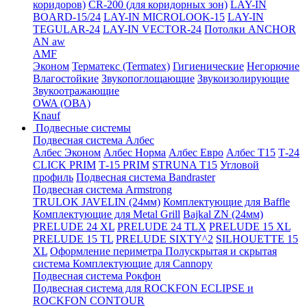
коридоров)
CR-200 (для коридорных зон)
LAY-IN
BOARD-15/24
LAY-IN MICROLOOK-15
LAY-IN
TEGULAR-24
LAY-IN VECTOR-24
Потолки ANCHOR
AN aw
AMF
Эконом
Терматекс (Termatex)
Гигиенические
Негорючие
Влагостойкие
Звукопоглощающие
Звукоизолирующие
Звукоотражающие
OWA (ОВА)
Knauf
Подвесные системы
Подвесная система Албес
Албес Эконом
Албес Норма
Албес Евро
Албес T15
Т-24
CLICK PRIM
Т-15 PRIM
STRUNA Т15
Угловой
профиль
Подвесная система Bandraster
Подвесная система Armstrong
TRULOK JAVELIN (24мм)
Комплектующие для Baffle
Комплектующие для Metal Grill
Bajkal ZN (24мм)
PRELUDE 24 XL
PRELUDE 24 TLX
PRELUDE 15 XL
PRELUDE 15 TL
PRELUDE SIXTY^2
SILHOUETTE 15
XL
Оформление периметра
Полускрытая и скрытая
система
Комплектующие для Cannopy
Подвесная система Рокфон
Подвесная система для ROCKFON ECLIPSE и
ROCKFON CONTOUR