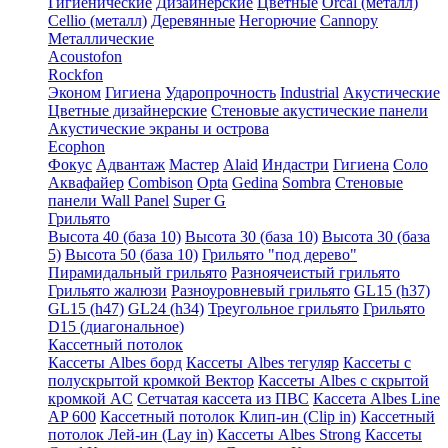
Гигиенические
Дизайнерские
Цветные
Orcal (металл)
Cellio (металл)
Деревянные
Негорючие
Cannopy
Металлические
Acoustofon
Rockfon
Эконом
Гигиена
Ударопрочность
Industrial
Акустические
Цветные дизайнерские
Стеновые акустические панели
Акустические экраны и острова
Ecophon
Фокус
Адвантаж
Мастер
Alaid
Индастри
Гигиена
Соло
Аквафайер
Combison
Opta
Gedina
Sombra
Стеновые
панели Wall Panel
Super G
Грильято
Высота 40 (база 10)
Высота 30 (база 10)
Высота 30 (база
5)
Высота 50 (база 10)
Грильято "под дерево"
Пирамидальный грильято
Разноячеистый грильято
Грильято жалюзи
Разноуровневый грильято
GL15 (h37)
GL15 (h47)
GL24 (h34)
Треугольное грильято
Грильято
D15 (диагональное)
Кассетный потолок
Кассеты Albes борд
Кассеты Albes тегуляр
Кассеты с
полускрытой кромкой Вектор
Кассеты Albes с скрытой
кромкой AC
Сетчатая кассета из ПВС
Кассета Albes Line
AP 600
Кассетный потолок Клип-ин (Clip in)
Кассетный
потолок Лей-ин (Lay in)
Кассеты Albes Strong
Кассеты