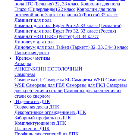
пола ITC (Бельгия) 32, 33 класс
Ковролин для пола
Timzo (Нидерланды) 22 класс
Ковролин для пола
петлевой ворс Зартекс офисный (Россия) 32 класс
Ламинат для пола
Ламинат для пола Egger Pro 32, 33 класс (Германия)
Ламинат для пола Egger Pro 32, 33 класс (Россия)
Ламинат «RITTER» (Риттер) 33-34 класс
Линолеум для пола
Линолеум для пола Tarkett (Таркетт) 32, 33, 34/43 класс
Паркетная доска
Крепеж / метизы
Анкеры
АНКЕР-КЛИН ПОТОЛОЧНЫЙ
Саморезы
Саморезы CL
Саморезы SL
Саморезы WSD
Саморезы
WSE
Саморезы для ГВЛ
Саморезы для ГКЛ
Саморезы
для крепления из стали
Саморезы для крепления из
стали со сверлом
Изделия из ДПК
Террасная доска ДПК
Декоративное ограждение из ДПК
Заборный профиль из ДПК
Комплектующие из ДПК
Планкен из ДПК
Профиль для ступеней из ДПК