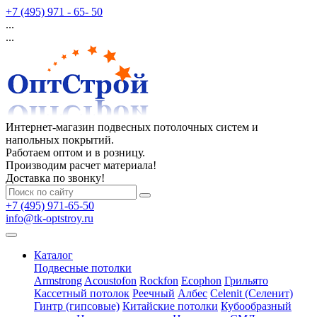
+7 (495) 971 - 65- 50
...
...
Интернет-магазин подвесных потолочных систем и
напольных покрытий.
Работаем оптом и в розницу.
Производим расчет материала!
Доставка по звонку!
+7 (495) 971-65-50
info@tk-optstroy.ru
Каталог
Подвесные потолки
Armstrong
Acoustofon
Rockfon
Ecophon
Грильято
Кассетный потолок
Реечный
Албес
Celenit (Селенит)
Гинтр (гипсовые)
Китайские потолки
Кубообразный