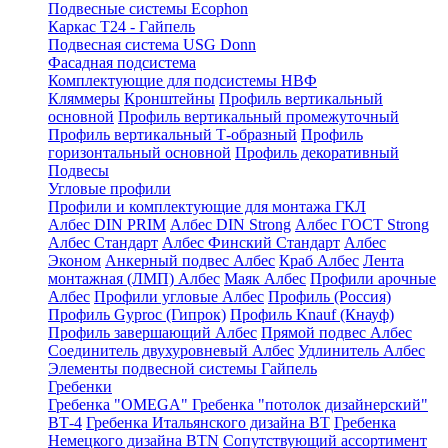
Подвесные системы Ecophon
Каркас Т24 - Гайпель
Подвесная система USG Donn
Фасадная подсистема
Комплектующие для подсистемы НВФ
Кляммеры
Кронштейны
Профиль вертикальный
основной
Профиль вертикальный промежуточный
Профиль вертикальный Т-образный
Профиль
горизонтальный основной
Профиль декоративный
Подвесы
Угловые профили
Профили и комплектующие для монтажа ГКЛ
Албес DIN PRIM
Албес DIN Strong
Албес ГОСТ Strong
Албес Стандарт
Албес Финский Стандарт
Албес
Эконом
Анкерный подвес Албес
Краб Албес
Лента
монтажная (ЛМП) Албес
Маяк Албес
Профили арочные
Албес
Профили угловые Албес
Профиль (Россия)
Профиль Gyproc (Гипрок)
Профиль Knauf (Кнауф)
Профиль завершающий Албес
Прямой подвес Албес
Соединитель двухуровневый Албес
Удлинитель Албес
Элементы подвесной системы Гайпель
Гребенки
Гребенка "OMEGA"
Гребенка "потолок дизайнерский"
ВТ-4
Гребенка Итальянского дизайна BT
Гребенка
Немецкого дизайна ВТN
Сопутствующий ассортимент