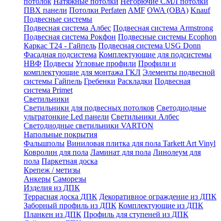
потолок
Натяжные потолки
Негорючие СМЛ потолки
ПВХ панели
Потолки Perfaten
AMF
OWA (ОВА)
Knauf
Подвесные системы
Подвесная система Албес
Подвесная система Armstrong
Подвесная система Рокфон
Подвесные системы Ecophon
Каркас Т24 - Гайпель
Подвесная система USG Donn
Фасадная подсистема
Комплектующие для подсистемы
НВФ
Подвесы
Угловые профили
Профили и
комплектующие для монтажа ГКЛ
Элементы подвесной
системы Гайпель
Гребенки
Раскладки
Подвесная
система Primet
Светильники
Светильники для подвесных потолков
Светодиодные
ультратонкие Led панели
Светильники Албес
Светодиодные светильники VARTON
Напольные покрытия
Фальшполы
Виниловая плитка для пола Tarkett Art Vinyl
Ковролин для пола
Ламинат для пола
Линолеум для
пола
Паркетная доска
Крепеж / метизы
Анкеры
Саморезы
Изделия из ДПК
Террасная доска ДПК
Декоративное ограждение из ДПК
Заборный профиль из ДПК
Комплектующие из ДПК
Планкен из ДПК
Профиль для ступеней из ДПК