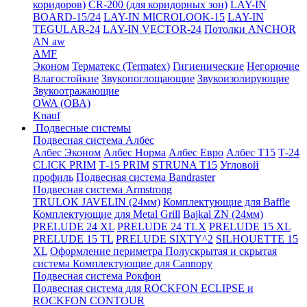
коридоров)
CR-200 (для коридорных зон)
LAY-IN
BOARD-15/24
LAY-IN MICROLOOK-15
LAY-IN
TEGULAR-24
LAY-IN VECTOR-24
Потолки ANCHOR
AN aw
AMF
Эконом
Терматекс (Termatex)
Гигиенические
Негорючие
Влагостойкие
Звукопоглощающие
Звукоизолирующие
Звукоотражающие
OWA (ОВА)
Knauf
Подвесные системы
Подвесная система Албес
Албес Эконом
Албес Норма
Албес Евро
Албес T15
Т-24
CLICK PRIM
Т-15 PRIM
STRUNA Т15
Угловой
профиль
Подвесная система Bandraster
Подвесная система Armstrong
TRULOK JAVELIN (24мм)
Комплектующие для Baffle
Комплектующие для Metal Grill
Bajkal ZN (24мм)
PRELUDE 24 XL
PRELUDE 24 TLX
PRELUDE 15 XL
PRELUDE 15 TL
PRELUDE SIXTY^2
SILHOUETTE 15
XL
Оформление периметра
Полускрытая и скрытая
система
Комплектующие для Cannopy
Подвесная система Рокфон
Подвесная система для ROCKFON ECLIPSE и
ROCKFON CONTOUR