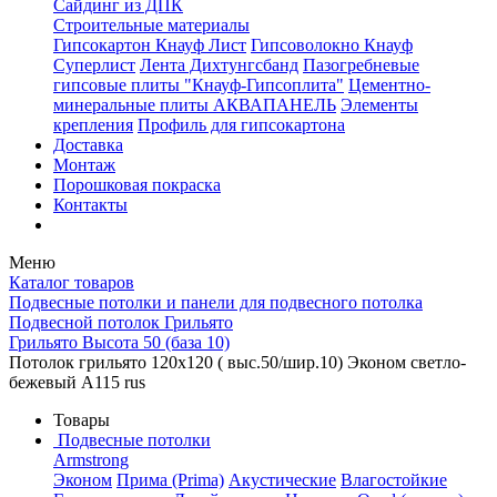
Сайдинг из ДПК
Строительные материалы
Гипсокартон Кнауф Лист
Гипсоволокно Кнауф
Суперлист
Лента Дихтунгсбанд
Пазогребневые
гипсовые плиты "Кнауф-Гипсоплита"
Цементно-
минеральные плиты АКВАПАНЕЛЬ
Элементы
крепления
Профиль для гипсокартона
Доставка
Монтаж
Порошковая покраска
Контакты
Меню
Каталог товаров
Подвесные потолки и панели для подвесного потолка
Подвесной потолок Грильято
Грильято Высота 50 (база 10)
Потолок грильято 120х120 ( выс.50/шир.10) Эконом светло-
бежевый А115 rus
Товары
Подвесные потолки
Armstrong
Эконом
Прима (Prima)
Акустические
Влагостойкие