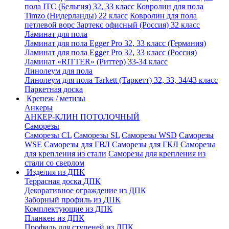
пола ITC (Бельгия) 32, 33 класс
Ковролин для пола
Timzo (Нидерланды) 22 класс
Ковролин для пола
петлевой ворс Зартекс офисный (Россия) 32 класс
Ламинат для пола
Ламинат для пола Egger Pro 32, 33 класс (Германия)
Ламинат для пола Egger Pro 32, 33 класс (Россия)
Ламинат «RITTER» (Риттер) 33-34 класс
Линолеум для пола
Линолеум для пола Tarkett (Таркетт) 32, 33, 34/43 класс
Паркетная доска
Крепеж / метизы
Анкеры
АНКЕР-КЛИН ПОТОЛОЧНЫЙ
Саморезы
Саморезы CL
Саморезы SL
Саморезы WSD
Саморезы
WSE
Саморезы для ГВЛ
Саморезы для ГКЛ
Саморезы
для крепления из стали
Саморезы для крепления из
стали со сверлом
Изделия из ДПК
Террасная доска ДПК
Декоративное ограждение из ДПК
Заборный профиль из ДПК
Комплектующие из ДПК
Планкен из ДПК
Профиль для ступеней из ДПК