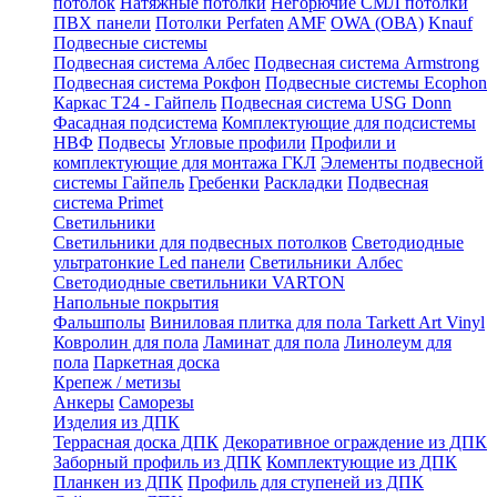
потолок
Натяжные потолки
Негорючие СМЛ потолки
ПВХ панели
Потолки Perfaten
AMF
OWA (ОВА)
Knauf
Подвесные системы
Подвесная система Албес
Подвесная система Armstrong
Подвесная система Рокфон
Подвесные системы Ecophon
Каркас Т24 - Гайпель
Подвесная система USG Donn
Фасадная подсистема
Комплектующие для подсистемы
НВФ
Подвесы
Угловые профили
Профили и
комплектующие для монтажа ГКЛ
Элементы подвесной
системы Гайпель
Гребенки
Раскладки
Подвесная
система Primet
Светильники
Светильники для подвесных потолков
Светодиодные
ультратонкие Led панели
Светильники Албес
Светодиодные светильники VARTON
Напольные покрытия
Фальшполы
Виниловая плитка для пола Tarkett Art Vinyl
Ковролин для пола
Ламинат для пола
Линолеум для
пола
Паркетная доска
Крепеж / метизы
Анкеры
Саморезы
Изделия из ДПК
Террасная доска ДПК
Декоративное ограждение из ДПК
Заборный профиль из ДПК
Комплектующие из ДПК
Планкен из ДПК
Профиль для ступеней из ДПК