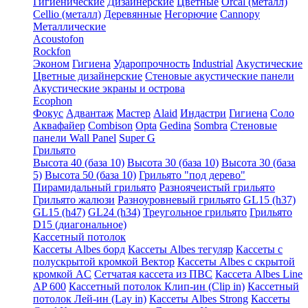
Гигиенические
Дизайнерские
Цветные
Orcal (металл)
Cellio (металл)
Деревянные
Негорючие
Cannopy
Металлические
Acoustofon
Rockfon
Эконом
Гигиена
Ударопрочность
Industrial
Акустические
Цветные дизайнерские
Стеновые акустические панели
Акустические экраны и острова
Ecophon
Фокус
Адвантаж
Мастер
Alaid
Индастри
Гигиена
Соло
Аквафайер
Combison
Opta
Gedina
Sombra
Стеновые
панели Wall Panel
Super G
Грильято
Высота 40 (база 10)
Высота 30 (база 10)
Высота 30 (база
5)
Высота 50 (база 10)
Грильято "под дерево"
Пирамидальный грильято
Разноячеистый грильято
Грильято жалюзи
Разноуровневый грильято
GL15 (h37)
GL15 (h47)
GL24 (h34)
Треугольное грильято
Грильято
D15 (диагональное)
Кассетный потолок
Кассеты Albes борд
Кассеты Albes тегуляр
Кассеты с
полускрытой кромкой Вектор
Кассеты Albes с скрытой
кромкой AC
Сетчатая кассета из ПВС
Кассета Albes Line
AP 600
Кассетный потолок Клип-ин (Clip in)
Кассетный
потолок Лей-ин (Lay in)
Кассеты Albes Strong
Кассеты