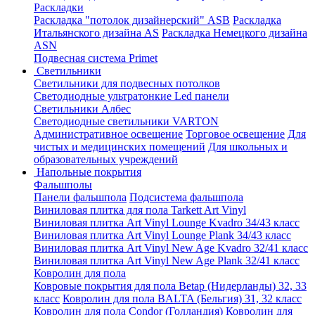
Раскладки
Раскладка "потолок дизайнерский" ASB
Раскладка
Итальянского дизайна AS
Раскладка Немецкого дизайна
АSN
Подвесная система Primet
Светильники
Светильники для подвесных потолков
Светодиодные ультратонкие Led панели
Светильники Албес
Светодиодные светильники VARTON
Административное освещение
Торговое освещение
Для
чистых и медицинских помещений
Для школьных и
образовательных учреждений
Напольные покрытия
Фальшполы
Панели фальшпола
Подсистема фальшпола
Виниловая плитка для пола Tarkett Art Vinyl
Виниловая плитка Art Vinyl Lounge Kvadro 34/43 класс
Виниловая плитка Art Vinyl Lounge Plank 34/43 класс
Виниловая плитка Art Vinyl New Age Kvadro 32/41 класс
Виниловая плитка Art Vinyl New Age Plank 32/41 класс
Ковролин для пола
Ковровые покрытия для пола Betap (Нидерланды) 32, 33
класс
Ковролин для пола BALTA (Бельгия) 31, 32 класс
Ковролин для пола Condor (Голландия)
Ковролин для