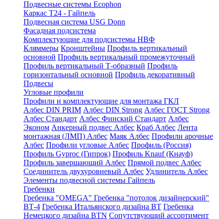
Подвесные системы Ecophon
Каркас Т24 - Гайпель
Подвесная система USG Donn
Фасадная подсистема
Комплектующие для подсистемы НВФ
Кляммеры
Кронштейны
Профиль вертикальный
основной
Профиль вертикальный промежуточный
Профиль вертикальный Т-образный
Профиль
горизонтальный основной
Профиль декоративный
Подвесы
Угловые профили
Профили и комплектующие для монтажа ГКЛ
Албес DIN PRIM
Албес DIN Strong
Албес ГОСТ Strong
Албес Стандарт
Албес Финский Стандарт
Албес
Эконом
Анкерный подвес Албес
Краб Албес
Лента
монтажная (ЛМП) Албес
Маяк Албес
Профили арочные
Албес
Профили угловые Албес
Профиль (Россия)
Профиль Gyproc (Гипрок)
Профиль Knauf (Кнауф)
Профиль завершающий Албес
Прямой подвес Албес
Соединитель двухуровневый Албес
Удлинитель Албес
Элементы подвесной системы Гайпель
Гребенки
Гребенка "OMEGA"
Гребенка "потолок дизайнерский"
ВТ-4
Гребенка Итальянского дизайна BT
Гребенка
Немецкого дизайна ВТN
Сопутствующий ассортимент