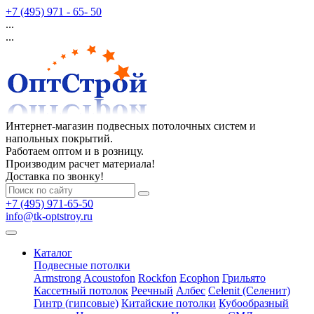
+7 (495) 971 - 65- 50
...
...
Интернет-магазин подвесных потолочных систем и
напольных покрытий.
Работаем оптом и в розницу.
Производим расчет материала!
Доставка по звонку!
+7 (495) 971-65-50
info@tk-optstroy.ru
Каталог
Подвесные потолки
Armstrong
Acoustofon
Rockfon
Ecophon
Грильято
Кассетный потолок
Реечный
Албес
Celenit (Селенит)
Гинтр (гипсовые)
Китайские потолки
Кубообразный