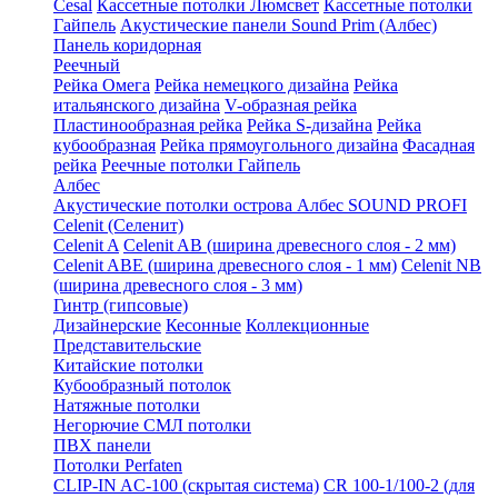
Cesal
Кассетные потолки Люмсвет
Кассетные потолки
Гайпель
Акустические панели Sound Prim (Албес)
Панель коридорная
Реечный
Рейка Омега
Рейка немецкого дизайна
Рейка
итальянского дизайна
V-образная рейка
Пластинообразная рейка
Рейка S-дизайна
Рейка
кубообразная
Рейка прямоугольного дизайна
Фасадная
рейка
Реечные потолки Гайпель
Албес
Акустические потолки острова Албес SOUND PROFI
Celenit (Селенит)
Celenit A
Celenit AB (ширина древесного слоя - 2 мм)
Celenit ABE (ширина древесного слоя - 1 мм)
Celenit NB
(ширина древесного слоя - 3 мм)
Гинтр (гипсовые)
Дизайнерские
Кесонные
Коллекционные
Представительские
Китайские потолки
Кубообразный потолок
Натяжные потолки
Негорючие СМЛ потолки
ПВХ панели
Потолки Perfaten
CLIP-IN AC-100 (скрытая система)
CR 100-1/100-2 (для