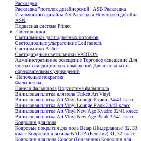
Раскладки
Раскладка "потолок дизайнерский" ASB
Раскладка
Итальянского дизайна AS
Раскладка Немецкого дизайна
АSN
Подвесная система Primet
Светильники
Светильники для подвесных потолков
Светодиодные ультратонкие Led панели
Светильники Албес
Светодиодные светильники VARTON
Административное освещение
Торговое освещение
Для
чистых и медицинских помещений
Для школьных и
образовательных учреждений
Напольные покрытия
Фальшполы
Панели фальшпола
Подсистема фальшпола
Виниловая плитка для пола Tarkett Art Vinyl
Виниловая плитка Art Vinyl Lounge Kvadro 34/43 класс
Виниловая плитка Art Vinyl Lounge Plank 34/43 класс
Виниловая плитка Art Vinyl New Age Kvadro 32/41 класс
Виниловая плитка Art Vinyl New Age Plank 32/41 класс
Ковролин для пола
Ковровые покрытия для пола Betap (Нидерланды) 32, 33
класс
Ковролин для пола BALTA (Бельгия) 31, 32 класс
Ковролин для пола Condor (Голландия)
Ковролин для