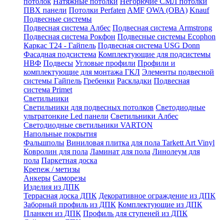
потолок
Натяжные потолки
Негорючие СМЛ потолки
ПВХ панели
Потолки Perfaten
AMF
OWA (ОВА)
Knauf
Подвесные системы
Подвесная система Албес
Подвесная система Armstrong
Подвесная система Рокфон
Подвесные системы Ecophon
Каркас Т24 - Гайпель
Подвесная система USG Donn
Фасадная подсистема
Комплектующие для подсистемы
НВФ
Подвесы
Угловые профили
Профили и
комплектующие для монтажа ГКЛ
Элементы подвесной
системы Гайпель
Гребенки
Раскладки
Подвесная
система Primet
Светильники
Светильники для подвесных потолков
Светодиодные
ультратонкие Led панели
Светильники Албес
Светодиодные светильники VARTON
Напольные покрытия
Фальшполы
Виниловая плитка для пола Tarkett Art Vinyl
Ковролин для пола
Ламинат для пола
Линолеум для
пола
Паркетная доска
Крепеж / метизы
Анкеры
Саморезы
Изделия из ДПК
Террасная доска ДПК
Декоративное ограждение из ДПК
Заборный профиль из ДПК
Комплектующие из ДПК
Планкен из ДПК
Профиль для ступеней из ДПК