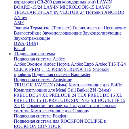
коридоров)
CR-200 (для коридорных зон)
LAY-IN
BOARD-15/24
LAY-IN MICROLOOK-15
LAY-IN
TEGULAR-24
LAY-IN VECTOR-24
Потолки ANCHOR
AN aw
AMF
Эконом
Терматекс (Termatex)
Гигиенические
Негорючие
Влагостойкие
Звукопоглощающие
Звукоизолирующие
Звукоотражающие
OWA (ОВА)
Knauf
Подвесные системы
Подвесная система Албес
Албес Эконом
Албес Норма
Албес Евро
Албес T15
Т-24
CLICK PRIM
Т-15 PRIM
STRUNA Т15
Угловой
профиль
Подвесная система Bandraster
Подвесная система Armstrong
TRULOK JAVELIN (24мм)
Комплектующие для Baffle
Комплектующие для Metal Grill
Bajkal ZN (24мм)
PRELUDE 24 XL
PRELUDE 24 TLX
PRELUDE 15 XL
PRELUDE 15 TL
PRELUDE SIXTY^2
SILHOUETTE 15
XL
Оформление периметра
Полускрытая и скрытая
система
Комплектующие для Cannopy
Подвесная система Рокфон
Подвесная система для ROCKFON ECLIPSE и
ROCKFON CONTOUR