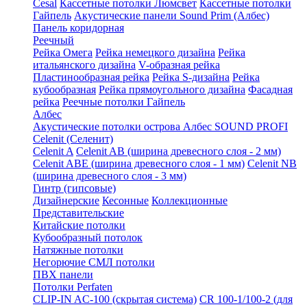
Cesal
Кассетные потолки Люмсвет
Кассетные потолки
Гайпель
Акустические панели Sound Prim (Албес)
Панель коридорная
Реечный
Рейка Омега
Рейка немецкого дизайна
Рейка
итальянского дизайна
V-образная рейка
Пластинообразная рейка
Рейка S-дизайна
Рейка
кубообразная
Рейка прямоугольного дизайна
Фасадная
рейка
Реечные потолки Гайпель
Албес
Акустические потолки острова Албес SOUND PROFI
Celenit (Селенит)
Celenit A
Celenit AB (ширина древесного слоя - 2 мм)
Celenit ABE (ширина древесного слоя - 1 мм)
Celenit NB
(ширина древесного слоя - 3 мм)
Гинтр (гипсовые)
Дизайнерские
Кесонные
Коллекционные
Представительские
Китайские потолки
Кубообразный потолок
Натяжные потолки
Негорючие СМЛ потолки
ПВХ панели
Потолки Perfaten
CLIP-IN AC-100 (скрытая система)
CR 100-1/100-2 (для