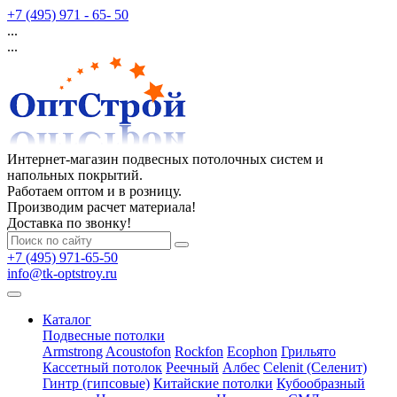
+7 (495) 971 - 65- 50
...
...
Интернет-магазин подвесных потолочных систем и
напольных покрытий.
Работаем оптом и в розницу.
Производим расчет материала!
Доставка по звонку!
+7 (495) 971-65-50
info@tk-optstroy.ru
Каталог
Подвесные потолки
Armstrong
Acoustofon
Rockfon
Ecophon
Грильято
Кассетный потолок
Реечный
Албес
Celenit (Селенит)
Гинтр (гипсовые)
Китайские потолки
Кубообразный