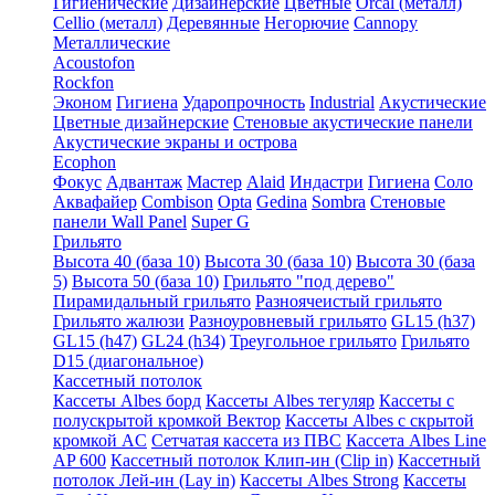
Гигиенические
Дизайнерские
Цветные
Orcal (металл)
Cellio (металл)
Деревянные
Негорючие
Cannopy
Металлические
Acoustofon
Rockfon
Эконом
Гигиена
Ударопрочность
Industrial
Акустические
Цветные дизайнерские
Стеновые акустические панели
Акустические экраны и острова
Ecophon
Фокус
Адвантаж
Мастер
Alaid
Индастри
Гигиена
Соло
Аквафайер
Combison
Opta
Gedina
Sombra
Стеновые
панели Wall Panel
Super G
Грильято
Высота 40 (база 10)
Высота 30 (база 10)
Высота 30 (база
5)
Высота 50 (база 10)
Грильято "под дерево"
Пирамидальный грильято
Разноячеистый грильято
Грильято жалюзи
Разноуровневый грильято
GL15 (h37)
GL15 (h47)
GL24 (h34)
Треугольное грильято
Грильято
D15 (диагональное)
Кассетный потолок
Кассеты Albes борд
Кассеты Albes тегуляр
Кассеты с
полускрытой кромкой Вектор
Кассеты Albes с скрытой
кромкой AC
Сетчатая кассета из ПВС
Кассета Albes Line
AP 600
Кассетный потолок Клип-ин (Clip in)
Кассетный
потолок Лей-ин (Lay in)
Кассеты Albes Strong
Кассеты