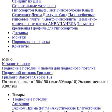
Сайдинг из ДПК
Строительные материалы
Гипсокартон Кнауф Лист
Гипсоволокно Кнауф
Суперлист
Лента Дихтунгсбанд
Пазогребневые
гипсовые плиты "Кнауф-Гипсоплита"
Цементно-
минеральные плиты АКВАПАНЕЛЬ
Элементы
крепления
Профиль для гипсокартона
Доставка
Монтаж
Порошковая покраска
Контакты
Меню
Каталог товаров
Подвесные потолки и панели для подвесного потолка
Подвесной потолок Грильято
Грильято Высота 50 (база 10)
Потолок грильято 150х150 ( выс.50/шир.10) Эконом металлик
А907 rus
Товары
Подвесные потолки
Armstrong
Эконом
Прима (Prima)
Акустические
Влагостойкие