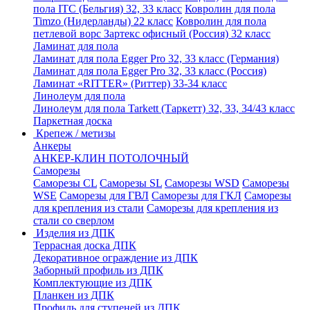
пола ITC (Бельгия) 32, 33 класс
Ковролин для пола
Timzo (Нидерланды) 22 класс
Ковролин для пола
петлевой ворс Зартекс офисный (Россия) 32 класс
Ламинат для пола
Ламинат для пола Egger Pro 32, 33 класс (Германия)
Ламинат для пола Egger Pro 32, 33 класс (Россия)
Ламинат «RITTER» (Риттер) 33-34 класс
Линолеум для пола
Линолеум для пола Tarkett (Таркетт) 32, 33, 34/43 класс
Паркетная доска
Крепеж / метизы
Анкеры
АНКЕР-КЛИН ПОТОЛОЧНЫЙ
Саморезы
Саморезы CL
Саморезы SL
Саморезы WSD
Саморезы
WSE
Саморезы для ГВЛ
Саморезы для ГКЛ
Саморезы
для крепления из стали
Саморезы для крепления из
стали со сверлом
Изделия из ДПК
Террасная доска ДПК
Декоративное ограждение из ДПК
Заборный профиль из ДПК
Комплектующие из ДПК
Планкен из ДПК
Профиль для ступеней из ДПК