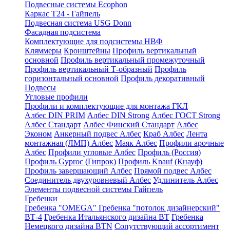
Подвесные системы Ecophon
Каркас Т24 - Гайпель
Подвесная система USG Donn
Фасадная подсистема
Комплектующие для подсистемы НВФ
Кляммеры
Кронштейны
Профиль вертикальный
основной
Профиль вертикальный промежуточный
Профиль вертикальный Т-образный
Профиль
горизонтальный основной
Профиль декоративный
Подвесы
Угловые профили
Профили и комплектующие для монтажа ГКЛ
Албес DIN PRIM
Албес DIN Strong
Албес ГОСТ Strong
Албес Стандарт
Албес Финский Стандарт
Албес
Эконом
Анкерный подвес Албес
Краб Албес
Лента
монтажная (ЛМП) Албес
Маяк Албес
Профили арочные
Албес
Профили угловые Албес
Профиль (Россия)
Профиль Gyproc (Гипрок)
Профиль Knauf (Кнауф)
Профиль завершающий Албес
Прямой подвес Албес
Соединитель двухуровневый Албес
Удлинитель Албес
Элементы подвесной системы Гайпель
Гребенки
Гребенка "OMEGA"
Гребенка "потолок дизайнерский"
ВТ-4
Гребенка Итальянского дизайна BT
Гребенка
Немецкого дизайна ВТN
Сопутствующий ассортимент