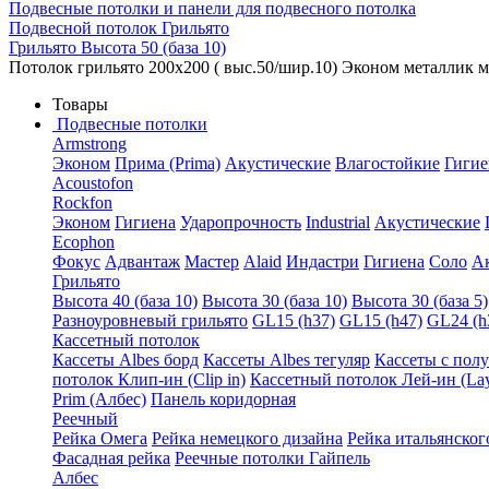
Подвесные потолки и панели для подвесного потолка
Подвесной потолок Грильято
Грильято Высота 50 (база 10)
Потолок грильято 200х200 ( выс.50/шир.10) Эконом металлик 
Товары
Подвесные потолки
Armstrong
Эконом
Прима (Prima)
Акустические
Влагостойкие
Гигие
Acoustofon
Rockfon
Эконом
Гигиена
Ударопрочность
Industrial
Акустические
Ecophon
Фокус
Адвантаж
Мастер
Alaid
Индастри
Гигиена
Соло
А
Грильято
Высота 40 (база 10)
Высота 30 (база 10)
Высота 30 (база 5)
Разноуровневый грильято
GL15 (h37)
GL15 (h47)
GL24 (h
Кассетный потолок
Кассеты Albes борд
Кассеты Albes тегуляр
Кассеты с пол
потолок Клип-ин (Clip in)
Кассетный потолок Лей-ин (Lay
Prim (Албес)
Панель коридорная
Реечный
Рейка Омега
Рейка немецкого дизайна
Рейка итальянског
Фасадная рейка
Реечные потолки Гайпель
Албес