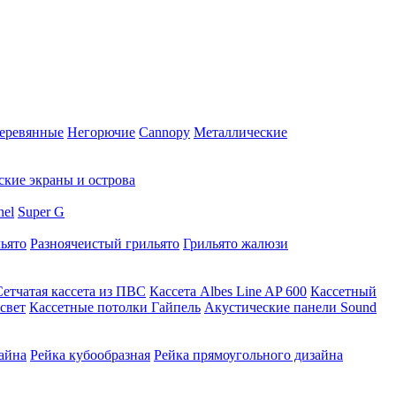
еревянные
Негорючие
Cannopy
Металлические
ские экраны и острова
nel
Super G
ьято
Разноячеистый грильято
Грильято жалюзи
Сетчатая кассета из ПВС
Кассета Albes Line AP 600
Кассетный
свет
Кассетные потолки Гайпель
Акустические панели Sound
айна
Рейка кубообразная
Рейка прямоугольного дизайна