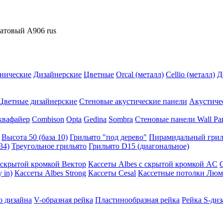
матовый А906 rus
нические
Дизайнерские
Цветные
Orcal (металл)
Cellio (металл)
Д
Цветные дизайнерские
Стеновые акустические панели
Акустиче
квафайер
Combison
Opta
Gedina
Sombra
Стеновые панели Wall Pa
Высота 50 (база 10)
Грильято "под дерево"
Пирамидальный грил
34)
Треугольное грильято
Грильято D15 (диагональное)
ускрытой кромкой Вектор
Кассеты Albes с скрытой кромкой AC
 in)
Кассеты Albes Strong
Кассеты Cesal
Кассетные потолки Люм
о дизайна
V-образная рейка
Пластинообразная рейка
Рейка S-диз