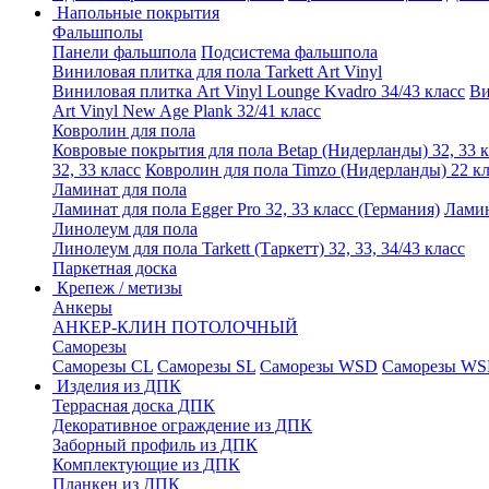
Напольные покрытия
Фальшполы
Панели фальшпола
Подсистема фальшпола
Виниловая плитка для пола Tarkett Art Vinyl
Виниловая плитка Art Vinyl Lounge Kvadro 34/43 класс
Ви
Art Vinyl New Age Plank 32/41 класс
Ковролин для пола
Ковровые покрытия для пола Betap (Нидерланды) 32, 33 к
32, 33 класс
Ковролин для пола Timzo (Нидерланды) 22 кл
Ламинат для пола
Ламинат для пола Egger Pro 32, 33 класс (Германия)
Ламин
Линолеум для пола
Линолеум для пола Tarkett (Таркетт) 32, 33, 34/43 класс
Паркетная доска
Крепеж / метизы
Анкеры
АНКЕР-КЛИН ПОТОЛОЧНЫЙ
Саморезы
Саморезы CL
Саморезы SL
Саморезы WSD
Саморезы WS
Изделия из ДПК
Террасная доска ДПК
Декоративное ограждение из ДПК
Заборный профиль из ДПК
Комплектующие из ДПК
Планкен из ДПК