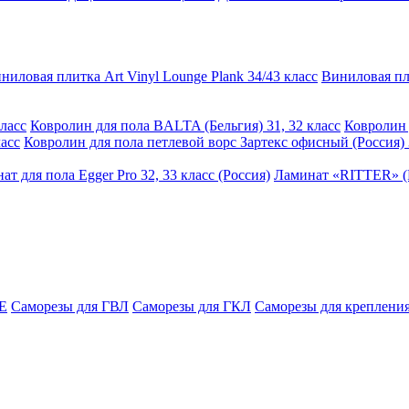
ниловая плитка Art Vinyl Lounge Plank 34/43 класс
Виниловая пли
ласс
Ковролин для пола BALTA (Бельгия) 31, 32 класс
Ковролин 
асс
Ковролин для пола петлевой ворс Зартекс офисный (Россия) 
ат для пола Egger Pro 32, 33 класс (Россия)
Ламинат «RITTER» (Р
E
Саморезы для ГВЛ
Саморезы для ГКЛ
Саморезы для крепления