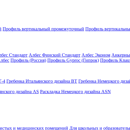
й
Профиль вертикальный промежуточный
Профиль вертикальны
лбес Стандарт
Албес Финский Стандарт
Албес Эконом
Анкерны
лбес
Профиль (Россия)
Профиль Gyproc (Гипрок)
Профиль Knauf
Т-4
Гребенка Итальянского дизайна BT
Гребенка Немецкого диз
янского дизайна AS
Раскладка Немецкого дизайна АSN
чистых и медицинских помещений
Для школьных и образовател