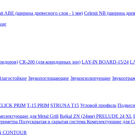
nit ABE (ширина древесного слоя - 1 мм)
Celenit NB (ширина древ
кие
оридоров)
CR-200 (для коридорных зон)
LAY-IN BOARD-15/24
L
Влагостойкие
Звукопоглощающие
Звукоизолирующие
Звукоотра
 CLICK PRIM
Т-15 PRIM
STRUNA Т15
Угловой профиль
Подвесна
мплектующие для Metal Grill
Bajkal ZN (24мм)
PRELUDE 24 XL
ериметра
Полускрытая и скрытая система
Комплектующие для C
FON CONTOUR