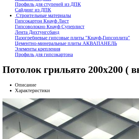
Профиль для ступеней из ДПК
Сайдинг из ДПК
Строительные материалы
Гипсокартон Кнауф Лист
Гипсоволокно Кнауф Суперлист
Лента Дихтунгсбанд
Пазогребневые гипсовые плиты "Кнауф-Гипсоплита"
Цементно-минеральные плиты АКВАПАНЕЛЬ
Элементы крепления
Профиль для гипсокартона
Потолок грильято 200х200 ( 
Описание
Характеристики