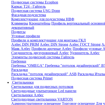
Подвесные системы Ecophon
Каркас Т24 - Гайпель
Подвесная система USG Donn
Фасадная подсистема
Комплектующие для подсистемы НВФ
Кляммеры
Кронштейны
Профиль вертикальный основно
декоративный
Подвесы
Угловые профили
Профили и комплектующие для монтажа ГКЛ
Албес DIN PRIM
Албес DIN Strong
Албес ГОСТ Strong
А
Маяк Албес
Профили арочные Албес
Профили угловые А
Соединитель двухуровневый Албес
Удлинитель Албес
Элементы подвесной системы Гайпель
Гребенки
Гребенка "OMEGA"
Гребенка "потолок дизайнерский" В
Раскладки
Раскладка "потолок дизайнерский" ASB
Раскладка Италь
Подвесная система Primet
Светильники
Светильники для подвесных потолков
Светодиодные ультратонкие Led панели
Светильники Албес
Светодиодные светильники VARTON
Административное освещение
Торговое освещение
Для 