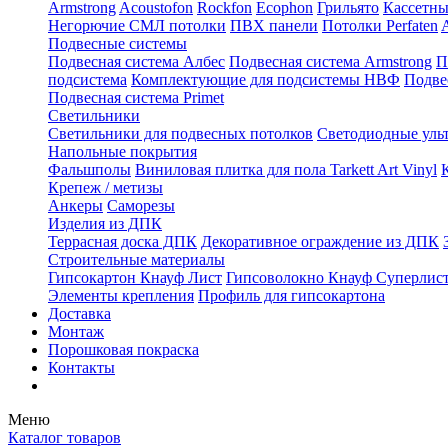
Armstrong
Acoustofon
Rockfon
Ecophon
Грильято
Кассетны
Негорючие СМЛ потолки
ПВХ панели
Потолки Perfaten
Подвесные системы
Подвесная система Албес
Подвесная система Armstrong
П
подсистема
Комплектующие для подсистемы НВФ
Подве
Подвесная система Primet
Светильники
Светильники для подвесных потолков
Светодиодные уль
Напольные покрытия
Фальшполы
Виниловая плитка для пола Tarkett Art Vinyl
Крепеж / метизы
Анкеры
Саморезы
Изделия из ДПК
Террасная доска ДПК
Декоративное ограждение из ДПК
Строительные материалы
Гипсокартон Кнауф Лист
Гипсоволокно Кнауф Суперлис
Элементы крепления
Профиль для гипсокартона
Доставка
Монтаж
Порошковая покраска
Контакты
Меню
Каталог товаров