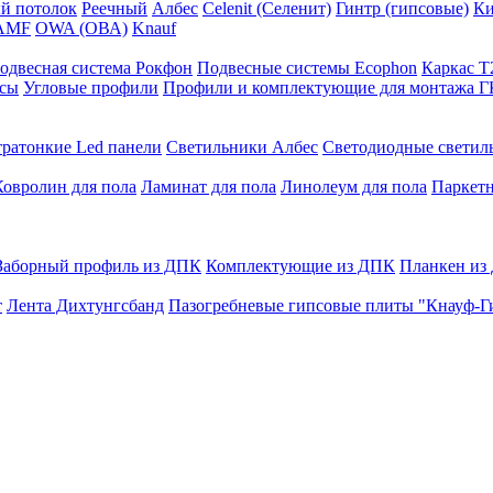
й потолок
Реечный
Албес
Celenit (Селенит)
Гинтр (гипсовые)
Ки
AMF
OWA (ОВА)
Knauf
одвесная система Рокфон
Подвесные системы Ecophon
Каркас Т
сы
Угловые профили
Профили и комплектующие для монтажа 
тратонкие Led панели
Светильники Албес
Светодиодные свети
Ковролин для пола
Ламинат для пола
Линолеум для пола
Паркетн
Заборный профиль из ДПК
Комплектующие из ДПК
Планкен из
т
Лента Дихтунгсбанд
Пазогребневые гипсовые плиты "Кнауф-Г