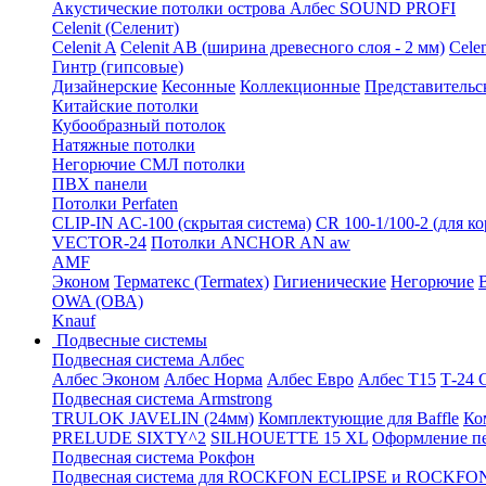
Акустические потолки острова Албес SOUND PROFI
Celenit (Селенит)
Celenit A
Celenit AB (ширина древесного слоя - 2 мм)
Cele
Гинтр (гипсовые)
Дизайнерские
Кесонные
Коллекционные
Представительс
Китайские потолки
Кубообразный потолок
Натяжные потолки
Негорючие СМЛ потолки
ПВХ панели
Потолки Perfaten
CLIP-IN AC-100 (скрытая система)
CR 100-1/100-2 (для к
VECTOR-24
Потолки ANCHOR AN aw
AMF
Эконом
Терматекс (Termatex)
Гигиенические
Негорючие
OWA (ОВА)
Knauf
Подвесные системы
Подвесная система Албес
Албес Эконом
Албес Норма
Албес Евро
Албес T15
Т-24
Подвесная система Armstrong
TRULOK JAVELIN (24мм)
Комплектующие для Baffle
Ко
PRELUDE SIXTY^2
SILHOUETTE 15 XL
Оформление п
Подвесная система Рокфон
Подвесная система для ROCKFON ECLIPSE и ROCK