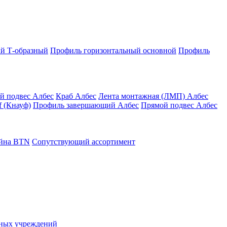
й Т-образный
Профиль горизонтальный основной
Профиль
й подвес Албес
Краб Албес
Лента монтажная (ЛМП) Албес
 (Кнауф)
Профиль завершающий Албес
Прямой подвес Албес
айна ВТN
Сопутствующий ассортимент
ьных учреждений