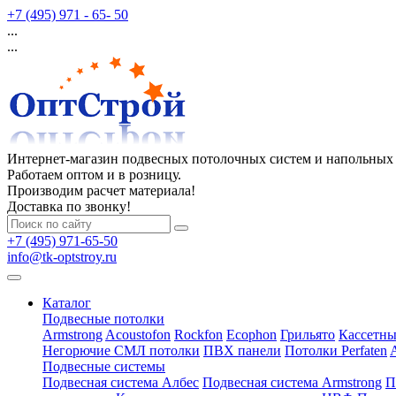
+7 (495) 971 - 65- 50
...
...
Интернет-магазин подвесных потолочных систем и напольных
Работаем оптом и в розницу.
Производим расчет материала!
Доставка по звонку!
+7 (495) 971-65-50
info@tk-optstroy.ru
Каталог
Подвесные потолки
Armstrong
Acoustofon
Rockfon
Ecophon
Грильято
Кассетны
Негорючие СМЛ потолки
ПВХ панели
Потолки Perfaten
Подвесные системы
Подвесная система Албес
Подвесная система Armstrong
П