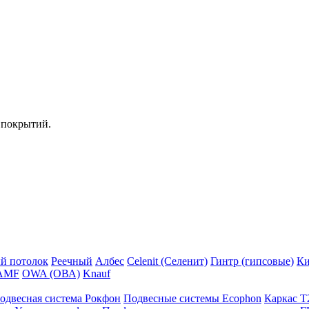
 покрытий.
й потолок
Реечный
Албес
Celenit (Селенит)
Гинтр (гипсовые)
Ки
AMF
OWA (ОВА)
Knauf
одвесная система Рокфон
Подвесные системы Ecophon
Каркас Т