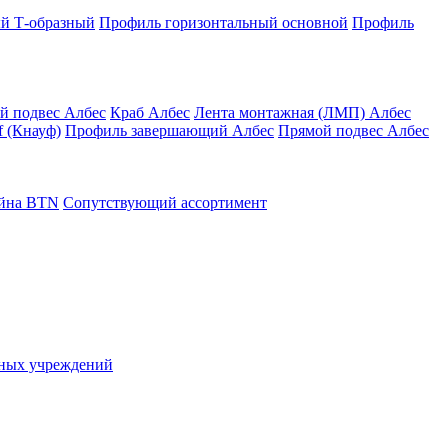
й Т-образный
Профиль горизонтальный основной
Профиль
й подвес Албес
Краб Албес
Лента монтажная (ЛМП) Албес
 (Кнауф)
Профиль завершающий Албес
Прямой подвес Албес
айна ВТN
Сопутствующий ассортимент
ьных учреждений