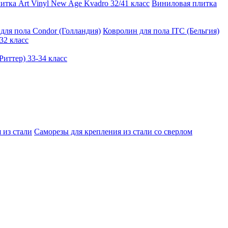
тка Art Vinyl New Age Kvadro 32/41 класс
Виниловая плитка
для пола Condor (Голландия)
Ковролин для пола ITC (Бельгия)
32 класс
иттер) 33-34 класс
 из стали
Саморезы для крепления из стали со сверлом