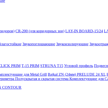
кие
оридоров)
CR-200 (для коридорных зон)
LAY-IN BOARD-15/24
L
Влагостойкие
Звукопоглощающие
Звукоизолирующие
Звукоотра
 CLICK PRIM
Т-15 PRIM
STRUNA Т15
Угловой профиль
Подвесна
мплектующие для Metal Grill
Bajkal ZN (24мм)
PRELUDE 24 XL
ериметра
Полускрытая и скрытая система
Комплектующие для C
FON CONTOUR