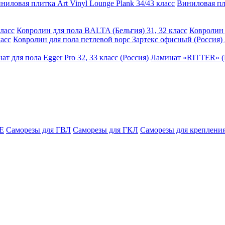
ниловая плитка Art Vinyl Lounge Plank 34/43 класс
Виниловая пли
ласс
Ковролин для пола BALTA (Бельгия) 31, 32 класс
Ковролин 
асс
Ковролин для пола петлевой ворс Зартекс офисный (Россия) 
ат для пола Egger Pro 32, 33 класс (Россия)
Ламинат «RITTER» (Р
E
Саморезы для ГВЛ
Саморезы для ГКЛ
Саморезы для крепления