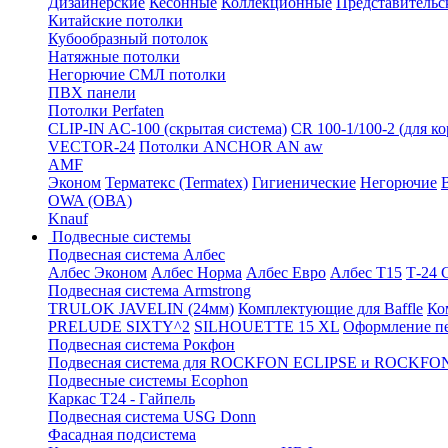
Дизайнерские
Кесонные
Коллекционные
Представительс
Китайские потолки
Кубообразный потолок
Натяжные потолки
Негорючие СМЛ потолки
ПВХ панели
Потолки Perfaten
CLIP-IN AC-100 (скрытая система)
CR 100-1/100-2 (для к
VECTOR-24
Потолки ANCHOR AN aw
AMF
Эконом
Терматекс (Termatex)
Гигиенические
Негорючие
OWA (ОВА)
Knauf
Подвесные системы
Подвесная система Албес
Албес Эконом
Албес Норма
Албес Евро
Албес T15
Т-24
Подвесная система Armstrong
TRULOK JAVELIN (24мм)
Комплектующие для Baffle
Ко
PRELUDE SIXTY^2
SILHOUETTE 15 XL
Оформление п
Подвесная система Рокфон
Подвесная система для ROCKFON ECLIPSE и ROCK
Подвесные системы Ecophon
Каркас Т24 - Гайпель
Подвесная система USG Donn
Фасадная подсистема