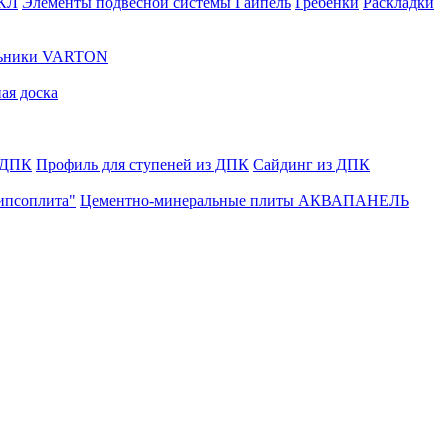
ГКЛ
Элементы подвесной системы Гайпель
Гребенки
Раскладки
льники VARTON
ая доска
 ДПК
Профиль для ступеней из ДПК
Сайдинг из ДПК
ипсоплита"
Цементно-минеральные плиты АКВАПАНЕЛЬ