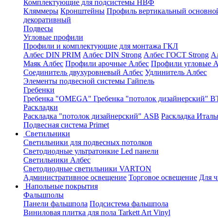
Комплектующие для подсистемы НВФ
Кляммеры
Кронштейны
Профиль вертикальный основно
декоративный
Подвесы
Угловые профили
Профили и комплектующие для монтажа ГКЛ
Албес DIN PRIM
Албес DIN Strong
Албес ГОСТ Strong
А
Маяк Албес
Профили арочные Албес
Профили угловые А
Соединитель двухуровневый Албес
Удлинитель Албес
Элементы подвесной системы Гайпель
Гребенки
Гребенка "OMEGA"
Гребенка "потолок дизайнерский" В
Раскладки
Раскладка "потолок дизайнерский" ASB
Раскладка Италь
Подвесная система Primet
Светильники
Светильники для подвесных потолков
Светодиодные ультратонкие Led панели
Светильники Албес
Светодиодные светильники VARTON
Административное освещение
Торговое освещение
Для 
Напольные покрытия
Фальшполы
Панели фальшпола
Подсистема фальшпола
Виниловая плитка для пола Tarkett Art Vinyl