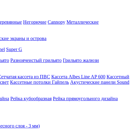
еревянные
Негорючие
Cannopy
Металлические
ские экраны и острова
nel
Super G
ьято
Разноячеистый грильято
Грильято жалюзи
Сетчатая кассета из ПВС
Кассета Albes Line AP 600
Кассетный
свет
Кассетные потолки Гайпель
Акустические панели Sound
айна
Рейка кубообразная
Рейка прямоугольного дизайна
есного слоя - 3 мм)