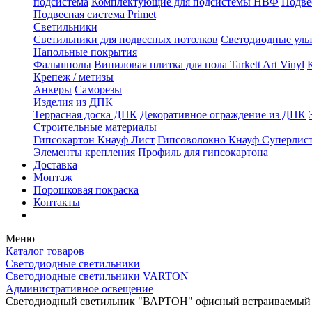
подсистема
Комплектующие для подсистемы НВФ
Подве
Подвесная система Primet
Светильники
Светильники для подвесных потолков
Светодиодные уль
Напольные покрытия
Фальшполы
Виниловая плитка для пола Tarkett Art Vinyl
Крепеж / метизы
Анкеры
Саморезы
Изделия из ДПК
Террасная доска ДПК
Декоративное ограждение из ДПК
Строительные материалы
Гипсокартон Кнауф Лист
Гипсоволокно Кнауф Суперлис
Элементы крепления
Профиль для гипсокартона
Доставка
Монтаж
Порошковая покраска
Контакты
Меню
Каталог товаров
Светодиодные светильники
Светодиодные светильники VARTON
Административное освещение
Светодиодный светильник "ВАРТОН" офисный встраиваемый /