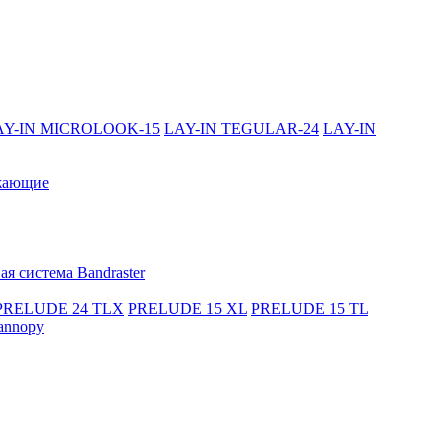
AY-IN MICROLOOK-15
LAY-IN TEGULAR-24
LAY-IN
жающие
я система Bandraster
PRELUDE 24 TLX
PRELUDE 15 XL
PRELUDE 15 TL
annopy