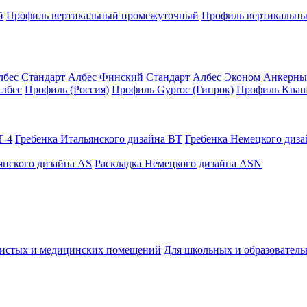
й
Профиль вертикальный промежуточный
Профиль вертикальны
лбес Стандарт
Албес Финский Стандарт
Албес Эконом
Анкерны
лбес
Профиль (Россия)
Профиль Gyproc (Гипрок)
Профиль Knauf
Т-4
Гребенка Итальянского дизайна BT
Гребенка Немецкого диз
янского дизайна AS
Раскладка Немецкого дизайна АSN
чистых и медицинских помещений
Для школьных и образовател