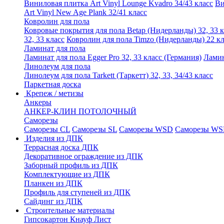
Виниловая плитка Art Vinyl Lounge Kvadro 34/43 класс
Ви
Art Vinyl New Age Plank 32/41 класс
Ковролин для пола
Ковровые покрытия для пола Betap (Нидерланды) 32, 33 к
32, 33 класс
Ковролин для пола Timzo (Нидерланды) 22 кл
Ламинат для пола
Ламинат для пола Egger Pro 32, 33 класс (Германия)
Ламин
Линолеум для пола
Линолеум для пола Tarkett (Таркетт) 32, 33, 34/43 класс
Паркетная доска
Крепеж / метизы
Анкеры
АНКЕР-КЛИН ПОТОЛОЧНЫЙ
Саморезы
Саморезы CL
Саморезы SL
Саморезы WSD
Саморезы WS
Изделия из ДПК
Террасная доска ДПК
Декоративное ограждение из ДПК
Заборный профиль из ДПК
Комплектующие из ДПК
Планкен из ДПК
Профиль для ступеней из ДПК
Сайдинг из ДПК
Строительные материалы
Гипсокартон Кнауф Лист