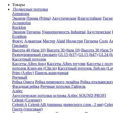
Товары
Подвесные потолки
Armstrong
Эконом
Прима (Prima)
Акустические
Влагостойкие
Гигие
Acoustofon
Rockfon
Эконом
Гигиена
Ударопрочность
Industrial
Акустические
Ecophon
Фокус
Адвантаж
Мастер
Alaid
Индастри
Гигиена
Соло
А
Грильято
Высота 40 (база 10)
Высота 30 (база 10)
Высота 30 (база 5)
Разноуровневый грильято
GL15 (h37)
GL15 (h47)
GL24 (h
Кассетный потолок
Кассеты Albes борд
Кассеты Albes тегуляр
Кассеты с пол
потолок Клип-ин (Clip in)
Кассетный потолок Лей-ин (Lay
Prim (Албес)
Панель коридорная
Реечный
Рейка Омега
Рейка немецкого дизайна
Рейка итальянског
Фасадная рейка
Реечные потолки Гайпель
Албес
Акустические потолки острова Албес SOUND PROFI
Celenit (Селенит)
Celenit A
Celenit AB (ширина древесного слоя - 2 мм)
Cele
Гинтр (гипсовые)