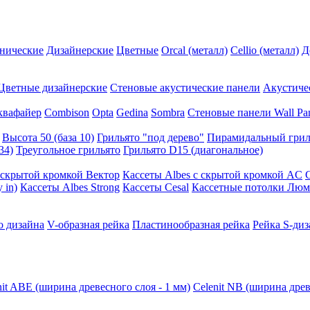
нические
Дизайнерские
Цветные
Orcal (металл)
Cellio (металл)
Д
Цветные дизайнерские
Стеновые акустические панели
Акустиче
квафайер
Combison
Opta
Gedina
Sombra
Стеновые панели Wall Pa
Высота 50 (база 10)
Грильято "под дерево"
Пирамидальный грил
34)
Треугольное грильято
Грильято D15 (диагональное)
ускрытой кромкой Вектор
Кассеты Albes с скрытой кромкой AC
 in)
Кассеты Albes Strong
Кассеты Cesal
Кассетные потолки Люм
о дизайна
V-образная рейка
Пластинообразная рейка
Рейка S-диз
nit ABE (ширина древесного слоя - 1 мм)
Celenit NB (ширина древ