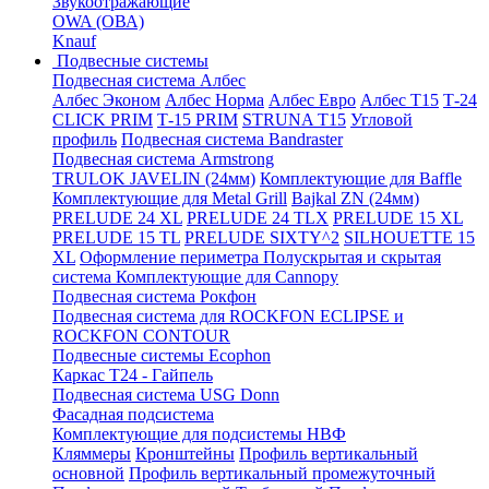
Звукоотражающие
OWA (ОВА)
Knauf
Подвесные системы
Подвесная система Албес
Албес Эконом
Албес Норма
Албес Евро
Албес T15
Т-24
CLICK PRIM
Т-15 PRIM
STRUNA Т15
Угловой
профиль
Подвесная система Bandraster
Подвесная система Armstrong
TRULOK JAVELIN (24мм)
Комплектующие для Baffle
Комплектующие для Metal Grill
Bajkal ZN (24мм)
PRELUDE 24 XL
PRELUDE 24 TLX
PRELUDE 15 XL
PRELUDE 15 TL
PRELUDE SIXTY^2
SILHOUETTE 15
XL
Оформление периметра
Полускрытая и скрытая
система
Комплектующие для Cannopy
Подвесная система Рокфон
Подвесная система для ROCKFON ECLIPSE и
ROCKFON CONTOUR
Подвесные системы Ecophon
Каркас Т24 - Гайпель
Подвесная система USG Donn
Фасадная подсистема
Комплектующие для подсистемы НВФ
Кляммеры
Кронштейны
Профиль вертикальный
основной
Профиль вертикальный промежуточный