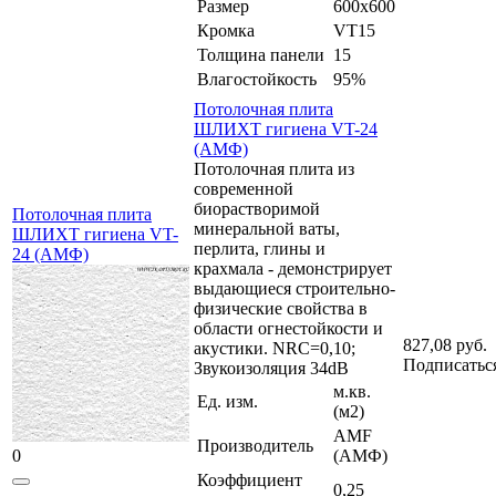
Размер
600x600
Кромка
VT15
Толщина панели
15
Влагостойкость
95%
Потолочная плита
ШЛИХТ гигиена VT-24
(АМФ)
Потолочная плита из
современной
биорастворимой
Потолочная плита
минеральной ваты,
ШЛИХТ гигиена VT-
перлита, глины и
24 (АМФ)
крахмала - демонстрирует
выдающиеся строительно-
физические свойства в
области огнестойкости и
827,08 руб.
акустики. NRC=0,10;
Подписатьс
Звукоизоляция 34dB
м.кв.
Ед. изм.
(м2)
AMF
Производитель
0
(АМФ)
Коэффициент
0,25