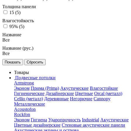
Толщина панели
15 (
5
)
Влагостойкость
95% (
5
)
Название
Все
Название (рус.)
Все
Товары
Подвесные потолки
Armstrong
Эконом
Прима (Prima)
Акустические
Влагостойкие
Гигиенические
Дизайнерские
Цветные
Orcal (металл)
Cellio (металл)
Деревянные
Негорючие
Cannopy
Металлические
Acoustofon
Rockfon
Эконом
Гигиена
Ударопрочность
Industrial
Акустические
Цветные дизайнерские
Стеновые акустические панели
Акустические экраны и острова