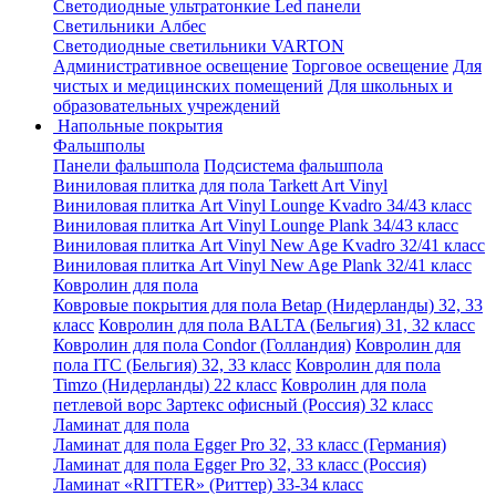
Светодиодные ультратонкие Led панели
Светильники Албес
Светодиодные светильники VARTON
Административное освещение
Торговое освещение
Для
чистых и медицинских помещений
Для школьных и
образовательных учреждений
Напольные покрытия
Фальшполы
Панели фальшпола
Подсистема фальшпола
Виниловая плитка для пола Tarkett Art Vinyl
Виниловая плитка Art Vinyl Lounge Kvadro 34/43 класс
Виниловая плитка Art Vinyl Lounge Plank 34/43 класс
Виниловая плитка Art Vinyl New Age Kvadro 32/41 класс
Виниловая плитка Art Vinyl New Age Plank 32/41 класс
Ковролин для пола
Ковровые покрытия для пола Betap (Нидерланды) 32, 33
класс
Ковролин для пола BALTA (Бельгия) 31, 32 класс
Ковролин для пола Condor (Голландия)
Ковролин для
пола ITC (Бельгия) 32, 33 класс
Ковролин для пола
Timzo (Нидерланды) 22 класс
Ковролин для пола
петлевой ворс Зартекс офисный (Россия) 32 класс
Ламинат для пола
Ламинат для пола Egger Pro 32, 33 класс (Германия)
Ламинат для пола Egger Pro 32, 33 класс (Россия)
Ламинат «RITTER» (Риттер) 33-34 класс