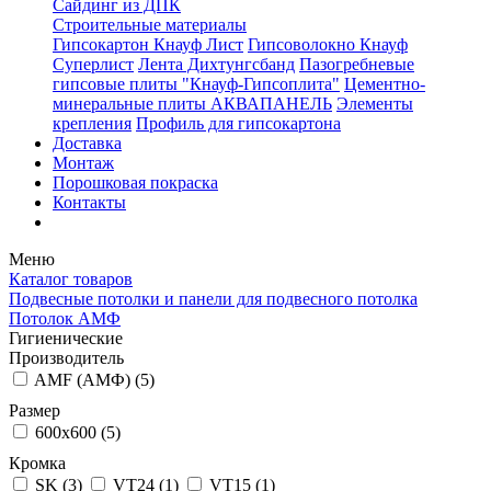
Сайдинг из ДПК
Строительные материалы
Гипсокартон Кнауф Лист
Гипсоволокно Кнауф
Суперлист
Лента Дихтунгсбанд
Пазогребневые
гипсовые плиты "Кнауф-Гипсоплита"
Цементно-
минеральные плиты АКВАПАНЕЛЬ
Элементы
крепления
Профиль для гипсокартона
Доставка
Монтаж
Порошковая покраска
Контакты
Меню
Каталог товаров
Подвесные потолки и панели для подвесного потолка
Потолок АМФ
Гигиенические
Производитель
AMF (АМФ) (
5
)
Размер
600x600 (
5
)
Кромка
SK (
3
)
VT24 (
1
)
VT15 (
1
)