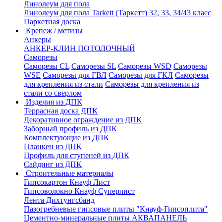
Линолеум для пола
Линолеум для пола Tarkett (Таркетт) 32, 33, 34/43 класс
Паркетная доска
Крепеж / метизы
Анкеры
АНКЕР-КЛИН ПОТОЛОЧНЫЙ
Саморезы
Саморезы CL
Саморезы SL
Саморезы WSD
Саморезы
WSE
Саморезы для ГВЛ
Саморезы для ГКЛ
Саморезы
для крепления из стали
Саморезы для крепления из
стали со сверлом
Изделия из ДПК
Террасная доска ДПК
Декоративное ограждение из ДПК
Заборный профиль из ДПК
Комплектующие из ДПК
Планкен из ДПК
Профиль для ступеней из ДПК
Сайдинг из ДПК
Строительные материалы
Гипсокартон Кнауф Лист
Гипсоволокно Кнауф Суперлист
Лента Дихтунгсбанд
Пазогребневые гипсовые плиты "Кнауф-Гипсоплита"
Цементно-минеральные плиты АКВАПАНЕЛЬ