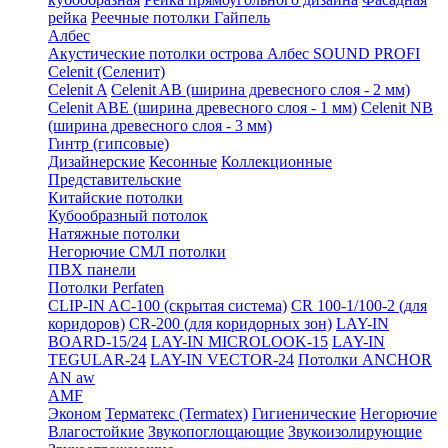
рейка
Реечные потолки Гайпель
Албес
Акустические потолки острова Албес SOUND PROFI
Celenit (Селенит)
Celenit A
Celenit AB (ширина древесного слоя - 2 мм)
Celenit ABE (ширина древесного слоя - 1 мм)
Celenit NB
(ширина древесного слоя - 3 мм)
Гинтр (гипсовые)
Дизайнерские
Кесонные
Коллекционные
Представительские
Китайские потолки
Кубообразный потолок
Натяжные потолки
Негорючие СМЛ потолки
ПВХ панели
Потолки Perfaten
CLIP-IN AC-100 (скрытая система)
CR 100-1/100-2 (для
коридоров)
CR-200 (для коридорных зон)
LAY-IN
BOARD-15/24
LAY-IN MICROLOOK-15
LAY-IN
TEGULAR-24
LAY-IN VECTOR-24
Потолки ANCHOR
AN aw
AMF
Эконом
Терматекс (Termatex)
Гигиенические
Негорючие
Влагостойкие
Звукопоглощающие
Звукоизолирующие