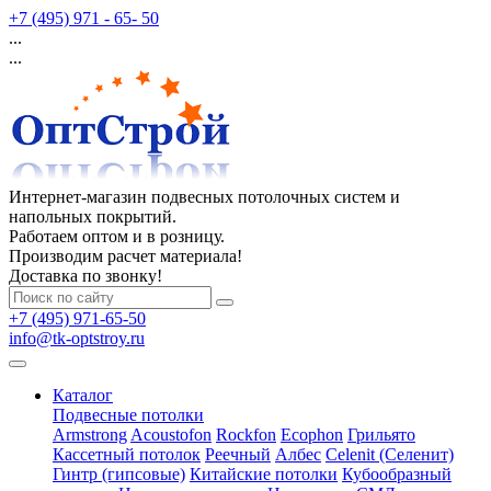
+7 (495) 971 - 65- 50
...
...
Интернет-магазин подвесных потолочных систем и
напольных покрытий.
Работаем оптом и в розницу.
Производим расчет материала!
Доставка по звонку!
+7 (495) 971-65-50
info@tk-optstroy.ru
Каталог
Подвесные потолки
Armstrong
Acoustofon
Rockfon
Ecophon
Грильято
Кассетный потолок
Реечный
Албес
Celenit (Селенит)
Гинтр (гипсовые)
Китайские потолки
Кубообразный