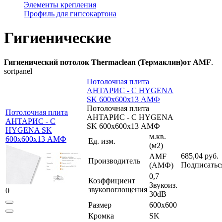
Элементы крепления
Профиль для гипсокартона
Гигиенические
Гигиенический потолок Thermaclean (Термаклин)от AMF
.
sortpanel
Потолочная плита
АНТАРИС - C HYGENA
SK 600x600x13 АМФ
Потолочная плита
Потолочная плита
АНТАРИС - C HYGENA
АНТАРИС - C
SK 600x600x13 АМФ
HYGENA SK
м.кв.
600x600x13 АМФ
Ед. изм.
(м2)
685,04 руб.
AMF
Производитель
Подписатьс
(АМФ)
0,7
Коэффициент
Звукоиз.
звукопоглощения
0
30dB
Размер
600x600
Кромка
SK