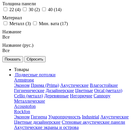
Толщина панели
22 (
4
)
30 (
2
)
40 (
14
)
Материал
Металл (
3
)
Мин. вата (
17
)
Название
Все
Название (рус.)
Все
Товары
Подвесные потолки
Armstrong
Эконом
Прима (Prima)
Акустические
Влагостойкие
Гигиенические
Дизайнерские
Цветные
Orcal (металл)
Cellio (металл)
Деревянные
Негорючие
Cannopy
Металлические
Acoustofon
Rockfon
Эконом
Гигиена
Ударопрочность
Industrial
Акустические
Цветные дизайнерские
Стеновые акустические панели
Акустические экраны и острова