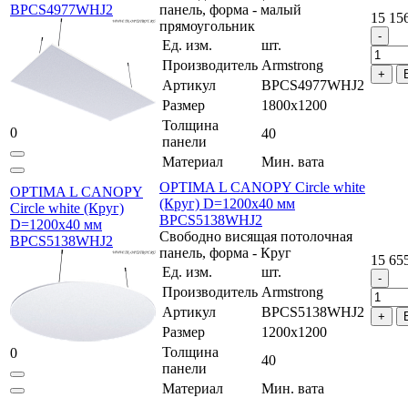
BPCS4977WHJ2
панель, форма - малый
15 15
прямоугольник
Ед. изм.
шт.
Производитель
Armstrong
Артикул
BPCS4977WHJ2
Размер
1800x1200
Толщина
0
40
панели
Материал
Мин. вата
OPTIMA L CANOPY Circle white
OPTIMA L CANOPY
(Круг) D=1200x40 мм
Circle white (Круг)
BPCS5138WHJ2
D=1200x40 мм
Свободно висящая потолочная
BPCS5138WHJ2
панель, форма - Круг
15 65
Ед. изм.
шт.
Производитель
Armstrong
Артикул
BPCS5138WHJ2
Размер
1200x1200
Толщина
0
40
панели
Материал
Мин. вата