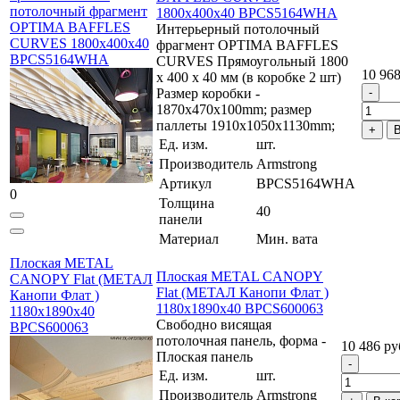
потолочный фрагмент
1800x400x40 BPCS5164WHA
OPTIMA BAFFLES
Интерьерный потолочный
CURVES 1800x400x40
фрагмент OPTIMA BAFFLES
BPCS5164WHA
CURVES Прямоугольный 1800
10 968
x 400 x 40 мм (в коробке 2 шт)
Размер коробки -
1870x470x100mm; размер
паллеты 1910х1050х1130mm;
В
Ед. изм.
шт.
Производитель
Armstrong
Артикул
BPCS5164WHA
0
Толщина
40
панели
Материал
Мин. вата
Плоская METAL
Плоская METAL CANOPY
CANOPY Flat (МЕТАЛ
Flat (МЕТАЛ Канопи Флат )
Канопи Флат )
1180x1890x40 BPCS600063
1180x1890x40
Свободно висящая
BPCS600063
потолочная панель, форма -
10 486 ру
Плоская панель
Ед. изм.
шт.
Производитель
Armstrong