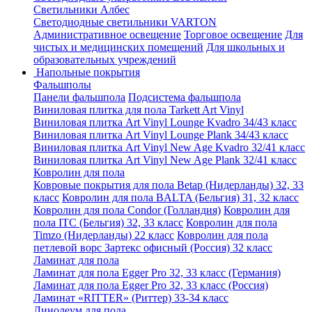
Светильники Албес
Светодиодные светильники VARTON
Административное освещение
Торговое освещение
Для
чистых и медицинских помещений
Для школьных и
образовательных учреждений
Напольные покрытия
Фальшполы
Панели фальшпола
Подсистема фальшпола
Виниловая плитка для пола Tarkett Art Vinyl
Виниловая плитка Art Vinyl Lounge Kvadro 34/43 класс
Виниловая плитка Art Vinyl Lounge Plank 34/43 класс
Виниловая плитка Art Vinyl New Age Kvadro 32/41 класс
Виниловая плитка Art Vinyl New Age Plank 32/41 класс
Ковролин для пола
Ковровые покрытия для пола Betap (Нидерланды) 32, 33
класс
Ковролин для пола BALTA (Бельгия) 31, 32 класс
Ковролин для пола Condor (Голландия)
Ковролин для
пола ITC (Бельгия) 32, 33 класс
Ковролин для пола
Timzo (Нидерланды) 22 класс
Ковролин для пола
петлевой ворс Зартекс офисный (Россия) 32 класс
Ламинат для пола
Ламинат для пола Egger Pro 32, 33 класс (Германия)
Ламинат для пола Egger Pro 32, 33 класс (Россия)
Ламинат «RITTER» (Риттер) 33-34 класс
Линолеум для пола