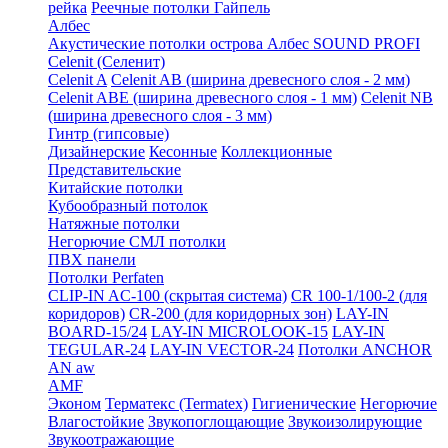
рейка
Реечные потолки Гайпель
Албес
Акустические потолки острова Албес SOUND PROFI
Celenit (Селенит)
Celenit A
Celenit AB (ширина древесного слоя - 2 мм)
Celenit ABE (ширина древесного слоя - 1 мм)
Celenit NB
(ширина древесного слоя - 3 мм)
Гинтр (гипсовые)
Дизайнерские
Кесонные
Коллекционные
Представительские
Китайские потолки
Кубообразный потолок
Натяжные потолки
Негорючие СМЛ потолки
ПВХ панели
Потолки Perfaten
CLIP-IN AC-100 (скрытая система)
CR 100-1/100-2 (для
коридоров)
CR-200 (для коридорных зон)
LAY-IN
BOARD-15/24
LAY-IN MICROLOOK-15
LAY-IN
TEGULAR-24
LAY-IN VECTOR-24
Потолки ANCHOR
AN aw
AMF
Эконом
Терматекс (Termatex)
Гигиенические
Негорючие
Влагостойкие
Звукопоглощающие
Звукоизолирующие
Звукоотражающие