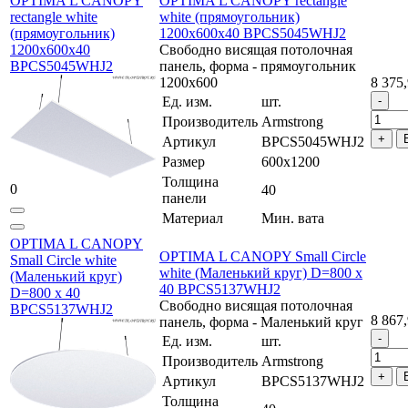
OPTIMA L CANOPY
OPTIMA L CANOPY rectangle
rectangle white
white (прямоугольник)
(прямоугольник)
1200x600x40 BPCS5045WHJ2
1200x600x40
Свободно висящая потолочная
BPCS5045WHJ2
панель, форма - прямоугольник
1200х600
8 375,
Ед. изм.
шт.
Производитель
Armstrong
Артикул
BPCS5045WHJ2
Размер
600x1200
Толщина
0
40
панели
Материал
Мин. вата
OPTIMA L CANOPY
OPTIMA L CANOPY Small Circle
Small Circle white
white (Маленький круг) D=800 x
(Маленький круг)
40 BPCS5137WHJ2
D=800 x 40
Свободно висящая потолочная
BPCS5137WHJ2
8 867,
панель, форма - Маленький круг
Ед. изм.
шт.
Производитель
Armstrong
Артикул
BPCS5137WHJ2
Толщина