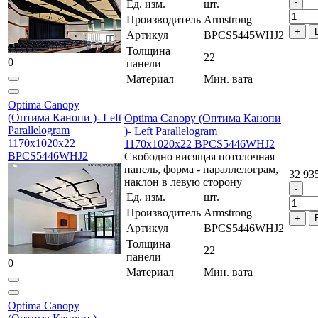
Ед. изм.
шт.
Производитель
Armstrong
Артикул
BPCS5445WHJ2
Толщина
22
0
панели
Материал
Мин. вата
Optima Canopy
(Оптима Канопи )- Left
Optima Canopy (Оптима Канопи
Parallelogram
)- Left Parallelogram
1170x1020x22
1170x1020x22 BPCS5446WHJ2
BPCS5446WHJ2
Свободно висящая потолочная
панель, форма - параллелограм,
32 93
наклон в левую сторону
Ед. изм.
шт.
Производитель
Armstrong
Артикул
BPCS5446WHJ2
Толщина
22
панели
0
Материал
Мин. вата
Optima Canopy