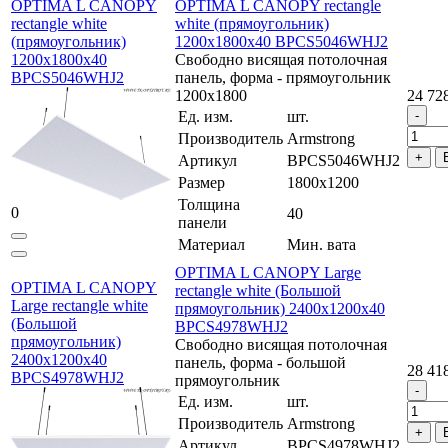
OPTIMA L CANOPY
OPTIMA L CANOPY rectangle
rectangle white
white (прямоугольник)
(прямоугольник)
1200x1800x40 BPCS5046WHJ2
1200x1800x40
Свободно висящая потолочная
BPCS5046WHJ2
панель, форма - прямоугольник
1200х1800
24 72
Ед. изм.
шт.
Производитель
Armstrong
Артикул
BPCS5046WHJ2
Размер
1800x1200
Толщина
0
40
панели
Материал
Мин. вата
OPTIMA L CANOPY Large
OPTIMA L CANOPY
rectangle white (Большой
Large rectangle white
прямоугольник) 2400x1200x40
(Большой
BPCS4978WHJ2
прямоугольник)
Свободно висящая потолочная
2400x1200x40
панель, форма - большой
28 41
BPCS4978WHJ2
прямоугольник
Ед. изм.
шт.
Производитель
Armstrong
Артикул
BPCS4978WHJ2