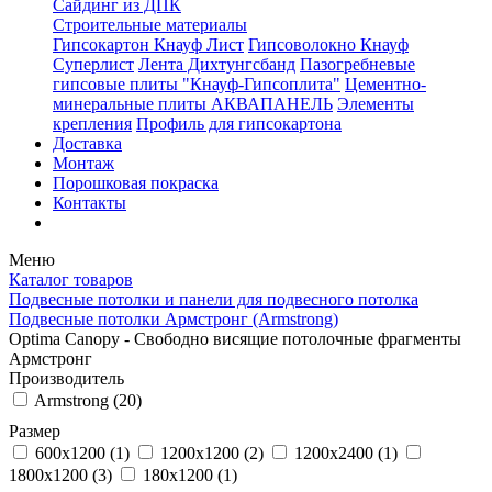
Сайдинг из ДПК
Строительные материалы
Гипсокартон Кнауф Лист
Гипсоволокно Кнауф
Суперлист
Лента Дихтунгсбанд
Пазогребневые
гипсовые плиты "Кнауф-Гипсоплита"
Цементно-
минеральные плиты АКВАПАНЕЛЬ
Элементы
крепления
Профиль для гипсокартона
Доставка
Монтаж
Порошковая покраска
Контакты
Меню
Каталог товаров
Подвесные потолки и панели для подвесного потолка
Подвесные потолки Армстронг (Armstrong)
Optima Canopy - Свободно висящие потолочные фрагменты
Армстронг
Производитель
Armstrong (
20
)
Размер
600x1200 (
1
)
1200x1200 (
2
)
1200x2400 (
1
)
1800x1200 (
3
)
180x1200 (
1
)