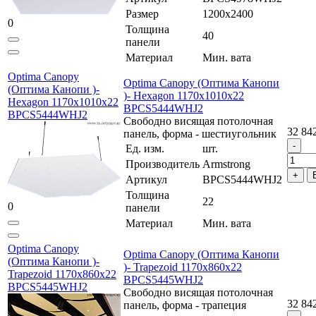
Размер
1200x2400
0
Толщина
40
панели
Материал
Мин. вата
Optima Canopy
Optima Canopy (Оптима Канопи
(Оптима Канопи )-
)- Hexagon 1170x1010x22
Hexagon 1170x1010x22
BPCS5444WHJ2
BPCS5444WHJ2
Свободно висящая потолочная
32 84
панель, форма - шестиугольник
Ед. изм.
шт.
Производитель
Armstrong
Артикул
BPCS5444WHJ2
Толщина
22
0
панели
Материал
Мин. вата
Optima Canopy
Optima Canopy (Оптима Канопи
(Оптима Канопи )-
)- Trapezoid 1170x860x22
Trapezoid 1170x860x22
BPCS5445WHJ2
BPCS5445WHJ2
Свободно висящая потолочная
32 84
панель, форма - трапеция