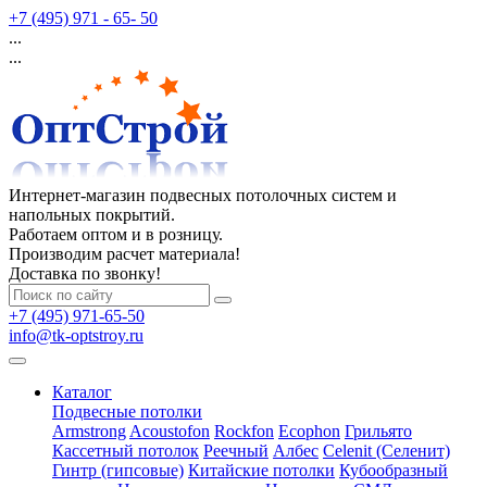
+7 (495) 971 - 65- 50
...
...
Интернет-магазин подвесных потолочных систем и
напольных покрытий.
Работаем оптом и в розницу.
Производим расчет материала!
Доставка по звонку!
+7 (495) 971-65-50
info@tk-optstroy.ru
Каталог
Подвесные потолки
Armstrong
Acoustofon
Rockfon
Ecophon
Грильято
Кассетный потолок
Реечный
Албес
Celenit (Селенит)
Гинтр (гипсовые)
Китайские потолки
Кубообразный