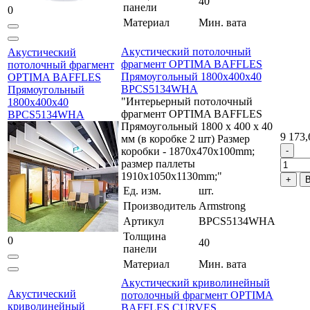
40
панели
0
Материал
Мин. вата
Акустический потолочный
Акустический
фрагмент OPTIMA BAFFLES
потолочный фрагмент
Прямоугольный 1800x400x40
OPTIMA BAFFLES
BPCS5134WHA
Прямоугольный
"Интерьерный потолочный
1800x400x40
фрагмент OPTIMA BAFFLES
BPCS5134WHA
Прямоугольный 1800 x 400 x 40
9 173,
мм (в коробке 2 шт) Размер
коробки - 1870x470x100mm;
размер паллеты
1910х1050х1130mm;"
В
Ед. изм.
шт.
Производитель
Armstrong
Артикул
BPCS5134WHA
Толщина
0
40
панели
Материал
Мин. вата
Акустический криволинейный
Акустический
потолочный фрагмент OPTIMA
криволинейный
BAFFLES CURVES