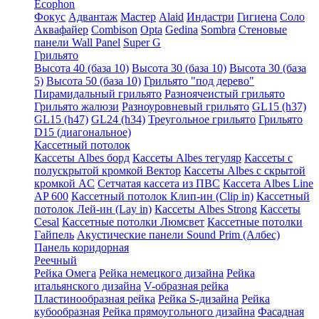
Ecophon
Фокус
Адвантаж
Мастер
Alaid
Индастри
Гигиена
Соло
Аквафайер
Combison
Opta
Gedina
Sombra
Стеновые
панели Wall Panel
Super G
Грильято
Высота 40 (база 10)
Высота 30 (база 10)
Высота 30 (база
5)
Высота 50 (база 10)
Грильято "под дерево"
Пирамидальный грильято
Разноячеистый грильято
Грильято жалюзи
Разноуровневый грильято
GL15 (h37)
GL15 (h47)
GL24 (h34)
Треугольное грильято
Грильято
D15 (диагональное)
Кассетный потолок
Кассеты Albes борд
Кассеты Albes тегуляр
Кассеты с
полускрытой кромкой Вектор
Кассеты Albes с скрытой
кромкой AC
Сетчатая кассета из ПВС
Кассета Albes Line
AP 600
Кассетный потолок Клип-ин (Clip in)
Кассетный
потолок Лей-ин (Lay in)
Кассеты Albes Strong
Кассеты
Cesal
Кассетные потолки Люмсвет
Кассетные потолки
Гайпель
Акустические панели Sound Prim (Албес)
Панель коридорная
Реечный
Рейка Омега
Рейка немецкого дизайна
Рейка
итальянского дизайна
V-образная рейка
Пластинообразная рейка
Рейка S-дизайна
Рейка
кубообразная
Рейка прямоугольного дизайна
Фасадная