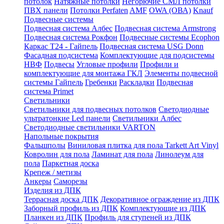
потолок
Натяжные потолки
Негорючие СМЛ потолки
ПВХ панели
Потолки Perfaten
AMF
OWA (ОВА)
Knauf
Подвесные системы
Подвесная система Албес
Подвесная система Armstrong
Подвесная система Рокфон
Подвесные системы Ecophon
Каркас Т24 - Гайпель
Подвесная система USG Donn
Фасадная подсистема
Комплектующие для подсистемы
НВФ
Подвесы
Угловые профили
Профили и
комплектующие для монтажа ГКЛ
Элементы подвесной
системы Гайпель
Гребенки
Раскладки
Подвесная
система Primet
Светильники
Светильники для подвесных потолков
Светодиодные
ультратонкие Led панели
Светильники Албес
Светодиодные светильники VARTON
Напольные покрытия
Фальшполы
Виниловая плитка для пола Tarkett Art Vinyl
Ковролин для пола
Ламинат для пола
Линолеум для
пола
Паркетная доска
Крепеж / метизы
Анкеры
Саморезы
Изделия из ДПК
Террасная доска ДПК
Декоративное ограждение из ДПК
Заборный профиль из ДПК
Комплектующие из ДПК
Планкен из ДПК
Профиль для ступеней из ДПК