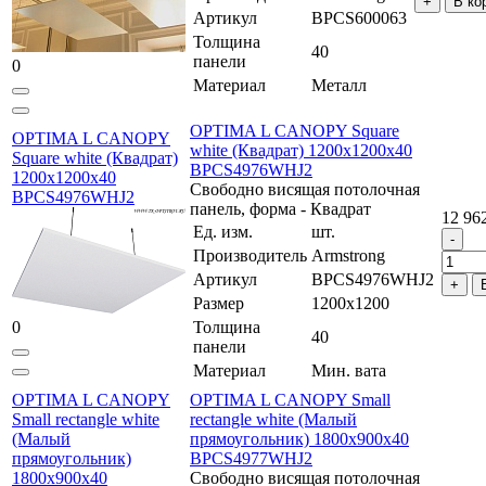
В ко
Артикул
BPCS600063
Толщина
40
панели
0
Материал
Металл
OPTIMA L CANOPY Square
OPTIMA L CANOPY
white (Квадрат) 1200x1200x40
Square white (Квадрат)
BPCS4976WHJ2
1200x1200x40
Свободно висящая потолочная
BPCS4976WHJ2
панель, форма - Квадрат
12 96
Ед. изм.
шт.
Производитель
Armstrong
Артикул
BPCS4976WHJ2
Размер
1200x1200
0
Толщина
40
панели
Материал
Мин. вата
OPTIMA L CANOPY
OPTIMA L CANOPY Small
Small rectangle white
rectangle white (Малый
(Малый
прямоугольник) 1800x900x40
прямоугольник)
BPCS4977WHJ2
1800x900x40
Свободно висящая потолочная