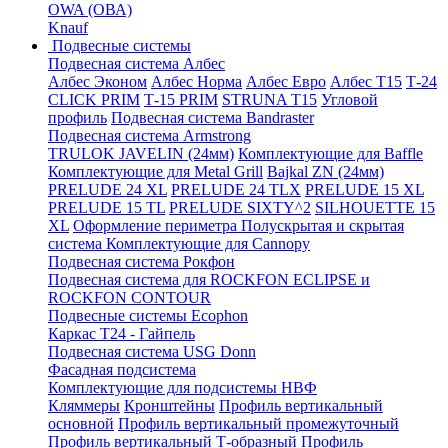
OWA (ОВА)
Knauf
Подвесные системы
Подвесная система Албес
Албес Эконом
Албес Норма
Албес Евро
Албес T15
Т-24
CLICK PRIM
Т-15 PRIM
STRUNA Т15
Угловой
профиль
Подвесная система Bandraster
Подвесная система Armstrong
TRULOK JAVELIN (24мм)
Комплектующие для Baffle
Комплектующие для Metal Grill
Bajkal ZN (24мм)
PRELUDE 24 XL
PRELUDE 24 TLX
PRELUDE 15 XL
PRELUDE 15 TL
PRELUDE SIXTY^2
SILHOUETTE 15
XL
Оформление периметра
Полускрытая и скрытая
система
Комплектующие для Cannopy
Подвесная система Рокфон
Подвесная система для ROCKFON ECLIPSE и
ROCKFON CONTOUR
Подвесные системы Ecophon
Каркас Т24 - Гайпель
Подвесная система USG Donn
Фасадная подсистема
Комплектующие для подсистемы НВФ
Кляммеры
Кронштейны
Профиль вертикальный
основной
Профиль вертикальный промежуточный
Профиль вертикальный Т-образный
Профиль