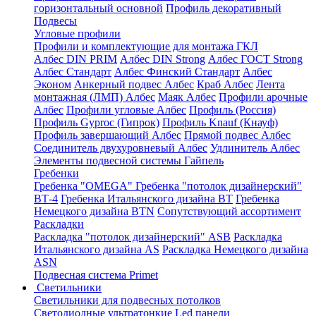
горизонтальный основной
Профиль декоративный
Подвесы
Угловые профили
Профили и комплектующие для монтажа ГКЛ
Албес DIN PRIM
Албес DIN Strong
Албес ГОСТ Strong
Албес Стандарт
Албес Финский Стандарт
Албес
Эконом
Анкерный подвес Албес
Краб Албес
Лента
монтажная (ЛМП) Албес
Маяк Албес
Профили арочные
Албес
Профили угловые Албес
Профиль (Россия)
Профиль Gyproc (Гипрок)
Профиль Knauf (Кнауф)
Профиль завершающий Албес
Прямой подвес Албес
Соединитель двухуровневый Албес
Удлинитель Албес
Элементы подвесной системы Гайпель
Гребенки
Гребенка "OMEGA"
Гребенка "потолок дизайнерский"
ВТ-4
Гребенка Итальянского дизайна BT
Гребенка
Немецкого дизайна ВТN
Сопутствующий ассортимент
Раскладки
Раскладка "потолок дизайнерский" ASB
Раскладка
Итальянского дизайна AS
Раскладка Немецкого дизайна
АSN
Подвесная система Primet
Светильники
Светильники для подвесных потолков
Светодиодные ультратонкие Led панели