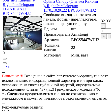
(Оптима Канопи )-
Optima Canopy (Оптима Канопи
Right Parallelogram
)- Right Parallelogram
1170x1020x22
1170x1020x22 BPCS5447WHJ2
BPCS5447WHJ2
Свободно висящая потолочная
панель, форма - параллелограм,
32 93
наклон в правую сторону
Ед. изм.
шт.
Производитель
Armstrong
Артикул
BPCS5447WHJ2
Толщина
22
панели
0
Материал
Мин. вата
1
2
>
...
Внимание!!!
Все цены на сайте https://www.tk-optstroy.ru носят
исключительно информационный характер и ни при каких
условиях не являются публичной офертой, определяемой
положениями Статьи 437 (п.2) Гражданского кодекса РФ.
* - Спеццена предоставляется только по согласованию с
менеджером и может отличаться от представленной на сайте.
...
Рекомендуемые разделы