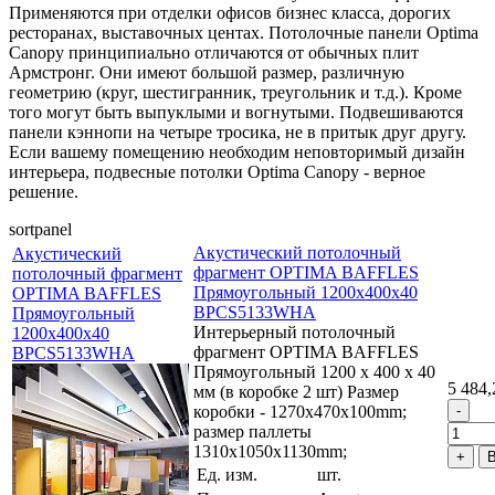
Применяются при отделки офисов бизнес класса, дорогих
ресторанах, выставочных центах. Потолочные панели Optima
Canopy принципиально отличаются от обычных плит
Армстронг. Они имеют большой размер, различную
геометрию (круг, шестигранник, треугольник и т.д.). Кроме
того могут быть выпуклыми и вогнутыми. Подвешиваются
панели кэннопи на четыре тросика, не в притык друг другу.
Если вашему помещению необходим неповторимый дизайн
интерьера, подвесные потолки Optima Canopy - верное
решение.
sortpanel
Акустический потолочный
Акустический
фрагмент OPTIMA BAFFLES
потолочный фрагмент
Прямоугольный 1200x400x40
OPTIMA BAFFLES
BPCS5133WHA
Прямоугольный
Интерьерный потолочный
1200x400x40
фрагмент OPTIMA BAFFLES
BPCS5133WHA
Прямоугольный 1200 x 400 x 40
5 484,
мм (в коробке 2 шт) Размер
коробки - 1270x470x100mm;
размер паллеты
1310х1050х1130mm;
В
Ед. изм.
шт.