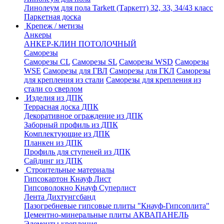
Линолеум для пола Tarkett (Таркетт) 32, 33, 34/43 класс
Паркетная доска
Крепеж / метизы
Анкеры
АНКЕР-КЛИН ПОТОЛОЧНЫЙ
Саморезы
Саморезы CL
Саморезы SL
Саморезы WSD
Саморезы
WSE
Саморезы для ГВЛ
Саморезы для ГКЛ
Саморезы
для крепления из стали
Саморезы для крепления из
стали со сверлом
Изделия из ДПК
Террасная доска ДПК
Декоративное ограждение из ДПК
Заборный профиль из ДПК
Комплектующие из ДПК
Планкен из ДПК
Профиль для ступеней из ДПК
Сайдинг из ДПК
Строительные материалы
Гипсокартон Кнауф Лист
Гипсоволокно Кнауф Суперлист
Лента Дихтунгсбанд
Пазогребневые гипсовые плиты "Кнауф-Гипсоплита"
Цементно-минеральные плиты АКВАПАНЕЛЬ
Элементы крепления