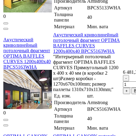
Производитель
Armstrong
Артикул
BPCS5133WHA
Толщина
0
40
панели
Материал
Мин. вата
Акустический криволинейный
Акустический
потолочный фрагмент OPTIMA
криволинейный
BAFFLES CURVES
потолочный фрагмент
1200x400x40 BPCS5163WHA
OPTIMA BAFFLES
"Интерьерный потолочный
CURVES 1200x400x40
фрагмент OPTIMA BAFFLES
BPCS5163WHA
CURVES Прямоугольный 1200
6 481,
x 400 x 40 мм (в коробке 2
шт)Размер коробки -
1270x670x100mm; размер
паллеты 1310х710х1130mm;"
В
Ед. изм.
шт.
Производитель
Armstrong
Артикул
BPCS5163WHA
0
Толщина
40
панели
Материал
Мин. вата