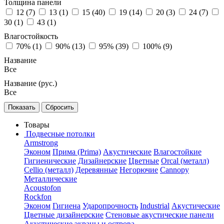
Толщина панели
12 (
7
)
13 (
1
)
15 (
40
)
19 (
14
)
20 (
3
)
24 (
7
)
30 (
1
)
43 (
1
)
Влагостойкость
70% (
1
)
90% (
13
)
95% (
39
)
100% (
9
)
Название
Все
Название (рус.)
Все
Товары
Подвесные потолки
Armstrong
Эконом
Прима (Prima)
Акустические
Влагостойкие
Гигиенические
Дизайнерские
Цветные
Orcal (металл)
Cellio (металл)
Деревянные
Негорючие
Cannopy
Металлические
Acoustofon
Rockfon
Эконом
Гигиена
Ударопрочность
Industrial
Акустические
Цветные дизайнерские
Стеновые акустические панели
Акустические экраны и острова