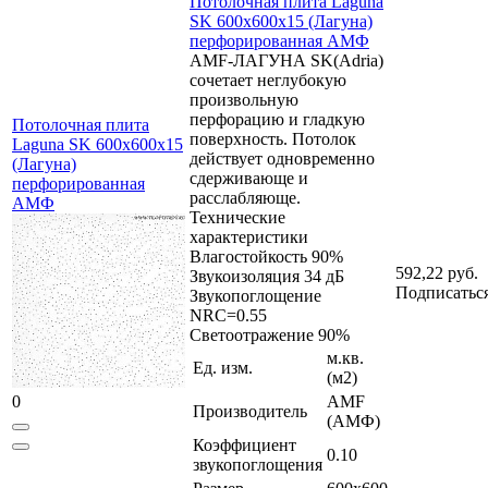
Потолочная плита Laguna
SK 600x600x15 (Лагуна)
перфорированная АМФ
AMF-ЛАГУНА SK(Adria)
сочетает неглубокую
произвольную
перфорацию и гладкую
Потолочная плита
поверхность. Потолок
Laguna SK 600x600x15
действует одновременно
(Лагуна)
сдерживающе и
перфорированная
расслабляюще.
АМФ
Технические
характеристики
Влагостойкость 90%
592,22 руб.
Звукоизоляция 34 дБ
Подписатьс
Звукопоглощение
NRC=0.55
Светоотражение 90%
м.кв.
Ед. изм.
(м2)
0
AMF
Производитель
(АМФ)
Коэффициент
0.10
звукопоглощения