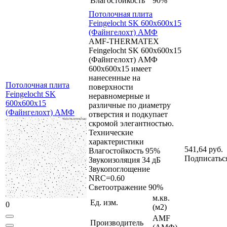
Влагостойкость
90%
Потолочная плита
Feingelocht SK 600x600x15
(Файнгелохт) АМФ
AMF-THERMATEX
Feingelocht SK 600x600x15
(Файнгелохт) АМФ
600x600x15 имеет
нанесенные на
Потолочная плита
поверхности
Feingelocht SK
неравномерные и
600x600x15
различные по диаметру
(Файнгелохт) АМФ
отверстия и подкупает
скромой элегантностью.
Технические
характеристики
541,64 руб.
Влагостойкость 95%
Подписатьс
Звукоизоляция 34 дБ
Звукопоглощение
NRC=0.60
Светоотражение 90%
м.кв.
Ед. изм.
0
(м2)
AMF
Производитель