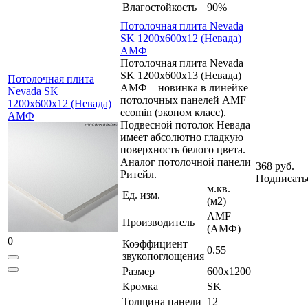
Влагостойкость
90%
Потолочная плита Nevada
SK 1200x600x12 (Невада)
АМФ
Потолочная плита Nevada
SK 1200x600x13 (Невада)
Потолочная плита
АМФ – новинка в линейке
Nevada SK
потолочных панелей AMF
1200x600x12 (Невада)
ecomin (эконом класс).
АМФ
Подвесной потолок Невада
имеет абсолютно гладкую
поверхность белого цвета.
Аналог потолочной панели
368 руб.
Ритейл.
Подписать
м.кв.
Ед. изм.
(м2)
AMF
Производитель
(АМФ)
0
Коэффициент
0.55
звукопоглощения
Размер
600x1200
Кромка
SK
Толщина панели
12