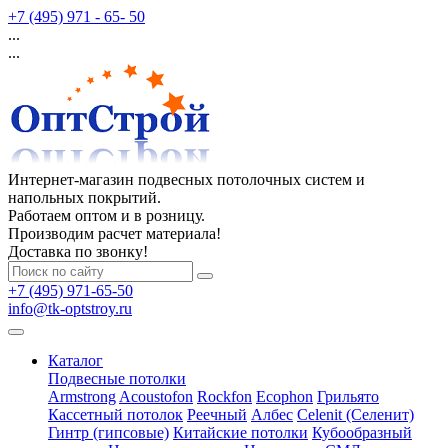
+7 (495) 971 - 65- 50
...
...
Интернет-магазин подвесных потолочных систем и
напольных покрытий.
Работаем оптом и в розницу.
Производим расчет материала!
Доставка по звонку!
+7 (495) 971-65-50
info@tk-optstroy.ru
Каталог
Подвесные потолки
Armstrong
Acoustofon
Rockfon
Ecophon
Грильято
Кассетный потолок
Реечный
Албес
Celenit (Селенит)
Гинтр (гипсовые)
Китайские потолки
Кубообразный