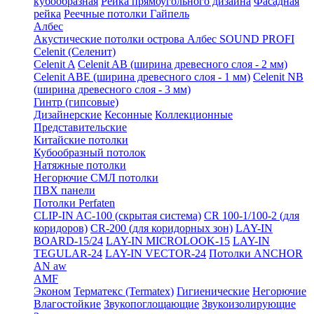
кубообразная
Рейка прямоугольного дизайна
Фасадная
рейка
Реечные потолки Гайпель
Албес
Акустические потолки острова Албес SOUND PROFI
Celenit (Селенит)
Celenit A
Celenit AB (ширина древесного слоя - 2 мм)
Celenit ABE (ширина древесного слоя - 1 мм)
Celenit NB
(ширина древесного слоя - 3 мм)
Гинтр (гипсовые)
Дизайнерские
Кесонные
Коллекционные
Представительские
Китайские потолки
Кубообразный потолок
Натяжные потолки
Негорючие СМЛ потолки
ПВХ панели
Потолки Perfaten
CLIP-IN AC-100 (скрытая система)
CR 100-1/100-2 (для
коридоров)
CR-200 (для коридорных зон)
LAY-IN
BOARD-15/24
LAY-IN MICROLOOK-15
LAY-IN
TEGULAR-24
LAY-IN VECTOR-24
Потолки ANCHOR
AN aw
AMF
Эконом
Терматекс (Termatex)
Гигиенические
Негорючие
Влагостойкие
Звукопоглощающие
Звукоизолирующие