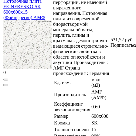
Потолочная плита
перфорации, не имеющей
FEINFRESKO SK
выраженного
600x600x15
направления. Потолочная
(Файнфреско) АМФ
плита из современной
биорастворимой
минеральной ваты,
перлита, глины и
531,52 руб.
крахмала - демонстрирует
Подписатьс
выдающиеся строительно-
физические свойства в
области огнестойкости и
акустики Производитель :
AMF Страна
0
происхождения : Германия
м.кв.
Ед. изм.
(м2)
AMF
Производитель
(АМФ)
Коэффициент
0.60
звукопоглощения
Размер
600x600
Кромка
SK
Толщина панели
15