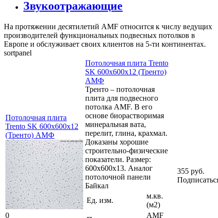
Звукоотражающие
На протяжении десятилетий AMF относится к числу ведущих
производителей функциональных подвесных потолков в
Европе и обслуживает своих клиентов на 5-ти континентах.
sortpanel
Потолочная плита Trento
SK 600x600x12 (Тренто)
АМФ
Тренто – потолочная
плита для подвесного
потолка AMF. В его
основе биорастворимая
Потолочная плита
минеральная вата,
Trento SK 600x600x12
перелит, глина, крахмал.
(Тренто) АМФ
Доказаны хорошие
строительно-физические
показатели. Размер:
600x600x13. Аналог
355 руб.
потолочной панели
Подписатьс
Байкал
м.кв.
Ед. изм.
(м2)
0
AMF