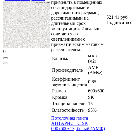
применять в помещениях
со стандартными и
дорогими интерьерами,
521,41 руб.
рассчитанными на
Подписатьс
длительный срок
эксплуатации. Идеально
сочетается со
светильниками с
призматическим матовым
рассеивателем.
0
м.кв.
Ед. изм.
(м2)
AMF
Производитель
(АМФ)
Коэффициент
0.65
звукопоглощения
Размер
600x600
Кромка
SK
Толщина панели
15
Влагостойкость
95%
Потолочная плита
АНТАРИС - C SK
600x600x13, белый (АМФ)