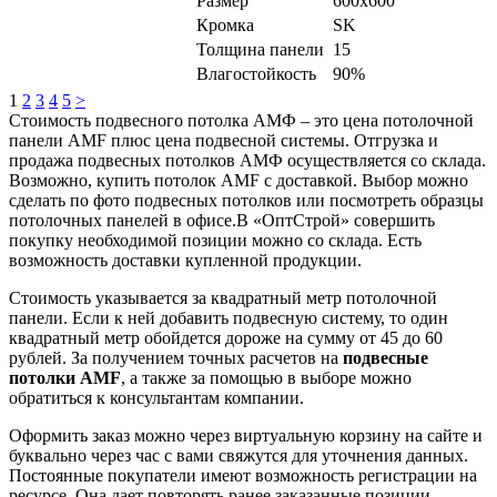
Размер
600x600
Кромка
SK
Толщина панели
15
Влагостойкость
90%
1
2
3
4
5
>
Стоимость подвесного потолка АМФ – это цена потолочной
панели AMF плюс цена подвесной системы. Отгрузка и
продажа подвесных потолков АМФ осуществляется со склада.
Возможно, купить потолок AMF с доставкой. Выбор можно
сделать по фото подвесных потолков или посмотреть образцы
потолочных панелей в офисе.В «ОптСтрой» совершить
покупку необходимой позиции можно со склада. Есть
возможность доставки купленной продукции.
Стоимость указывается за квадратный метр потолочной
панели. Если к ней добавить подвесную систему, то один
квадратный метр обойдется дороже на сумму от 45 до 60
рублей. За получением точных расчетов на
подвесные
потолки AMF
, а также за помощью в выборе можно
обратиться к консультантам компании.
Оформить заказ можно через виртуальную корзину на сайте и
буквально через час с вами свяжутся для уточнения данных.
Постоянные покупатели имеют возможность регистрации на
ресурсе. Она дает повторять ранее заказанные позиции,