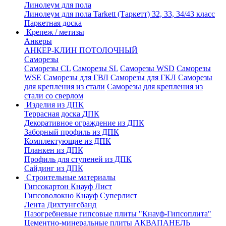
Линолеум для пола
Линолеум для пола Tarkett (Таркетт) 32, 33, 34/43 класс
Паркетная доска
Крепеж / метизы
Анкеры
АНКЕР-КЛИН ПОТОЛОЧНЫЙ
Саморезы
Саморезы CL
Саморезы SL
Саморезы WSD
Саморезы
WSE
Саморезы для ГВЛ
Саморезы для ГКЛ
Саморезы
для крепления из стали
Саморезы для крепления из
стали со сверлом
Изделия из ДПК
Террасная доска ДПК
Декоративное ограждение из ДПК
Заборный профиль из ДПК
Комплектующие из ДПК
Планкен из ДПК
Профиль для ступеней из ДПК
Сайдинг из ДПК
Строительные материалы
Гипсокартон Кнауф Лист
Гипсоволокно Кнауф Суперлист
Лента Дихтунгсбанд
Пазогребневые гипсовые плиты "Кнауф-Гипсоплита"
Цементно-минеральные плиты АКВАПАНЕЛЬ