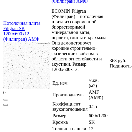
(Филигран) АМФ
ECOMIN Filigran
(Филигран) – потолочная
плита из современной
Потолочная плита
биорастворимой
Filigran SK
минеральной ваты,
1200x600x12
перлита, глины и крахмала.
(Филигран) АМФ
Она демонстрирует
хорошие строительно-
физические свойства в
области огнестойкости и
368 руб.
акустики. Размер:
Подписать
1200x600x13.
м.кв.
Ед. изм.
(м2)
AMF
0
Производитель
(АМФ)
Коэффициент
0.55
звукопоглощения
Размер
600x1200
Кромка
SK
Толщина панели
12