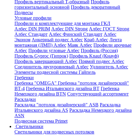
Профиль вертикальный Т-образный
Профиль
горизонтальный основной
Профиль декоративный
Подвесы
Угловые профили
Профили и комплектующие для монтажа ГКЛ
Албес DIN PRIM
Албес DIN Strong
Албес ГОСТ Strong
Албес Стандарт
Албес Финский Стандарт
Албес
Эконом
Анкерный подвес Албес
Краб Албес
Лента
монтажная (ЛМП) Албес
Маяк Албес
Профили арочные
Албес
Профили угловые Албес
Профиль (Россия)
Профиль Gyproc (Гипрок)
Профиль Knauf (Кнауф)
Профиль завершающий Албес
Прямой подвес Албес
Соединитель двухуровневый Албес
Удлинитель Албес
Элементы подвесной системы Гайпель
Гребенки
Гребенка "OMEGA"
Гребенка "потолок дизайнерский"
ВТ-4
Гребенка Итальянского дизайна BT
Гребенка
Немецкого дизайна ВТN
Сопутствующий ассортимент
Раскладки
Раскладка "потолок дизайнерский" ASB
Раскладка
Итальянского дизайна AS
Раскладка Немецкого дизайна
АSN
Подвесная система Primet
Светильники
Светильники для подвесных потолков