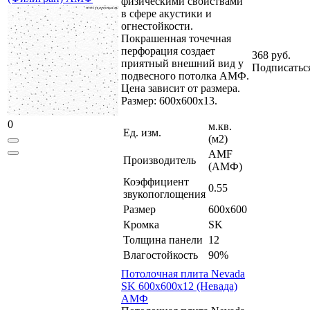
физическими свойствами
в сфере акустики и
огнестойкости.
Покрашенная точечная
перфорация создает
368 руб.
приятный внешний вид у
Подписатьс
подвесного потолка АМФ.
Цена зависит от размера.
Размер: 600x600x13.
0
м.кв.
Ед. изм.
(м2)
AMF
Производитель
(АМФ)
Коэффициент
0.55
звукопоглощения
Размер
600x600
Кромка
SK
Толщина панели
12
Влагостойкость
90%
Потолочная плита Nevada
SK 600x600x12 (Невада)
АМФ