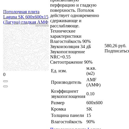
перфорацию и гладкую
поверхность. Потолок
Потолочная плита
действует одновременно
Laguna SK 600x600x15
сдерживающе и
(Лагуна) гладкая АМФ
расслабляюще.
Технические
характеристики
Влагостойкость 90%
580,26 руб.
Звукоизоляция 34 дБ
Подписатьс
Звукопоглощение
NRC=0.55
Светоотражение 90%
м.кв.
Ед. изм.
(м2)
0
AMF
Производитель
(АМФ)
Коэффициент
0.10
звукопоглощения
Размер
600x600
Кромка
SK
Толщина панели
15
Влагостойкость
90%