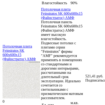
Влагостойкость
90%
Потолочная плита
Feinstratos SK 600x600x15
(Файнстратос) АМФ
Потолочная панель
Feinstratos SK 600x600x15
(Файнстратос) АМФ
имеет высокую
влагостойкость.
Подвесные потолки с
Потолочная плита
плитами серии
Feinstratos SK
"Feinstratos" фирмы
600x600x15
"AMF" рекомендуется
(Файнстратос) АМФ
применять в помещениях
со стандартными и
дорогими интерьерами,
рассчитанными на
521,41 руб.
длительный срок
Подписатьс
эксплуатации. Идеально
сочетается со
светильниками с
призматическим матовым
рассеивателем.
0
м.кв.
Ед. изм.