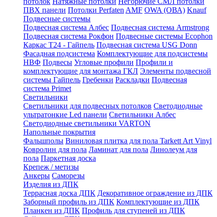
потолок
Натяжные потолки
Негорючие СМЛ потолки
ПВХ панели
Потолки Perfaten
AMF
OWA (ОВА)
Knauf
Подвесные системы
Подвесная система Албес
Подвесная система Armstrong
Подвесная система Рокфон
Подвесные системы Ecophon
Каркас Т24 - Гайпель
Подвесная система USG Donn
Фасадная подсистема
Комплектующие для подсистемы
НВФ
Подвесы
Угловые профили
Профили и
комплектующие для монтажа ГКЛ
Элементы подвесной
системы Гайпель
Гребенки
Раскладки
Подвесная
система Primet
Светильники
Светильники для подвесных потолков
Светодиодные
ультратонкие Led панели
Светильники Албес
Светодиодные светильники VARTON
Напольные покрытия
Фальшполы
Виниловая плитка для пола Tarkett Art Vinyl
Ковролин для пола
Ламинат для пола
Линолеум для
пола
Паркетная доска
Крепеж / метизы
Анкеры
Саморезы
Изделия из ДПК
Террасная доска ДПК
Декоративное ограждение из ДПК
Заборный профиль из ДПК
Комплектующие из ДПК
Планкен из ДПК
Профиль для ступеней из ДПК