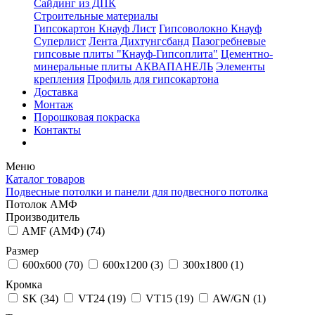
Сайдинг из ДПК
Строительные материалы
Гипсокартон Кнауф Лист
Гипсоволокно Кнауф
Суперлист
Лента Дихтунгсбанд
Пазогребневые
гипсовые плиты "Кнауф-Гипсоплита"
Цементно-
минеральные плиты АКВАПАНЕЛЬ
Элементы
крепления
Профиль для гипсокартона
Доставка
Монтаж
Порошковая покраска
Контакты
Меню
Каталог товаров
Подвесные потолки и панели для подвесного потолка
Потолок АМФ
Производитель
AMF (АМФ) (
74
)
Размер
600x600 (
70
)
600x1200 (
3
)
300x1800 (
1
)
Кромка
SK (
34
)
VT24 (
19
)
VT15 (
19
)
AW/GN (
1
)