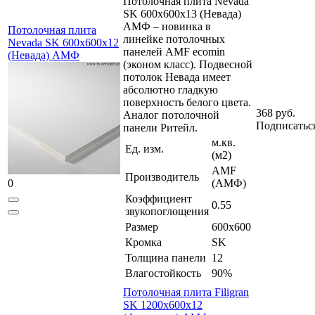
Потолочная плита Nevada
SK 600x600x13 (Невада)
АМФ – новинка в
Потолочная плита
линейке потолочных
Nevada SK 600x600x12
панелей AMF ecomin
(Невада) АМФ
(эконом класс). Подвесной
потолок Невада имеет
абсолютно гладкую
поверхность белого цвета.
368 руб.
Аналог потолочной
Подписатьс
панели Ритейл.
м.кв.
Ед. изм.
(м2)
AMF
Производитель
0
(АМФ)
Коэффициент
0.55
звукопоглощения
Размер
600x600
Кромка
SK
Толщина панели
12
Влагостойкость
90%
Потолочная плита Filigran
SK 1200x600x12