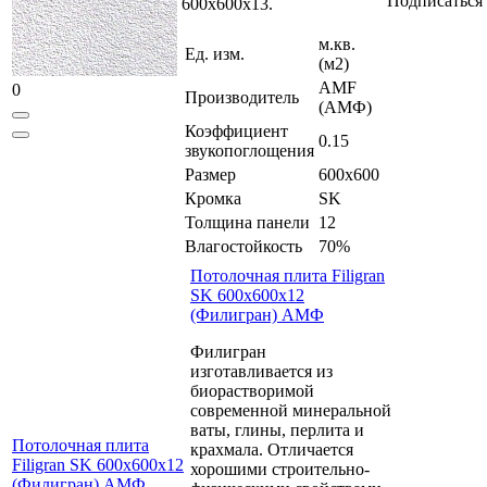
Подписаться
600x600x13.
м.кв.
Ед. изм.
(м2)
AMF
0
Производитель
(АМФ)
Коэффициент
0.15
звукопоглощения
Размер
600x600
Кромка
SK
Толщина панели
12
Влагостойкость
70%
Потолочная плита Filigran
SK 600x600x12
(Филигран) АМФ
Филигран
изготавливается из
биорастворимой
современной минеральной
ваты, глины, перлита и
Потолочная плита
крахмала. Отличается
Filigran SK 600x600x12
хорошими строительно-
(Филигран) АМФ