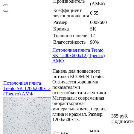
Производитель
(АМФ)
Коэффициент
0.55
звукопоглощения
Размер
600x600
Кромка
SK
Толщина панели
12
Влагостойкость
90%
Потолочная плита Trento
SK 1200x600x12 (Тренто)
АМФ
Панель для подвесного
потолка ECOMIN Trento.
Отличается хорошими
Потолочная плита
показателями
Trento SK 1200x600x12
огнестойкости и акустики.
(Тренто) АМФ
Материалы: современная
биорастворимая
минеральная вата, перлит,
глина и крахмал. Размер:
355 руб.
1200x600x13.
Подписать
м.кв.
Ед. изм.