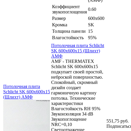
(АМФ)
Коэффициент
0.60
звукопоглощения
Размер
600x600
Кромка
SK
Толщина панели
15
Влагостойкость
95%
Потолочная плита Schlicht
SK 600x600x15 (Шлихт)
АМФ
AMF - THERMATEX
Schlicht SK 600x600x15
подкупает своей простой,
неброской поверхностью.
Спокойный, скромный
Потолочная плита
дизайн создает
Schlicht SK 600x600x15
гармоничную картину
(Шлихт) АМФ
потолка. Технические
характеристики
Влагостойкость RH 95%
Звукоизоляция 34 dB
Звукопоглощение
551,75 руб.
NRC=0,10
Подписатьс
Светоотражение