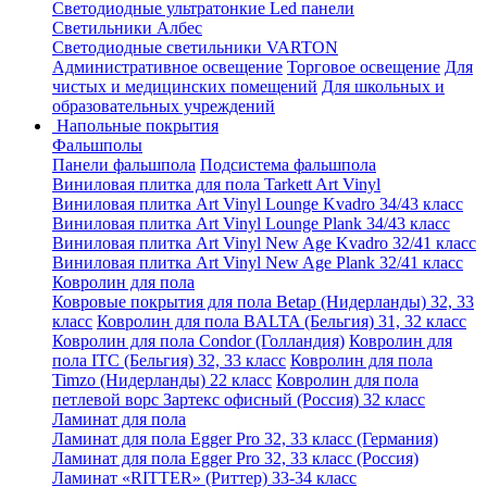
Светодиодные ультратонкие Led панели
Светильники Албес
Светодиодные светильники VARTON
Административное освещение
Торговое освещение
Для
чистых и медицинских помещений
Для школьных и
образовательных учреждений
Напольные покрытия
Фальшполы
Панели фальшпола
Подсистема фальшпола
Виниловая плитка для пола Tarkett Art Vinyl
Виниловая плитка Art Vinyl Lounge Kvadro 34/43 класс
Виниловая плитка Art Vinyl Lounge Plank 34/43 класс
Виниловая плитка Art Vinyl New Age Kvadro 32/41 класс
Виниловая плитка Art Vinyl New Age Plank 32/41 класс
Ковролин для пола
Ковровые покрытия для пола Betap (Нидерланды) 32, 33
класс
Ковролин для пола BALTA (Бельгия) 31, 32 класс
Ковролин для пола Condor (Голландия)
Ковролин для
пола ITC (Бельгия) 32, 33 класс
Ковролин для пола
Timzo (Нидерланды) 22 класс
Ковролин для пола
петлевой ворс Зартекс офисный (Россия) 32 класс
Ламинат для пола
Ламинат для пола Egger Pro 32, 33 класс (Германия)
Ламинат для пола Egger Pro 32, 33 класс (Россия)
Ламинат «RITTER» (Риттер) 33-34 класс