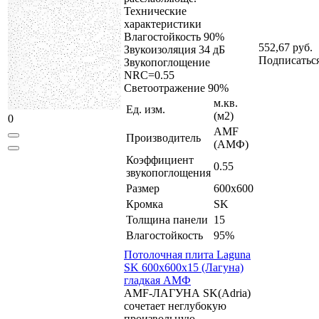
Технические
характеристики
Влагостойкость 90%
552,67 руб.
Звукоизоляция 34 дБ
Подписатьс
Звукопоглощение
NRC=0.55
Светоотражение 90%
м.кв.
Ед. изм.
(м2)
0
AMF
Производитель
(АМФ)
Коэффициент
0.55
звукопоглощения
Размер
600x600
Кромка
SK
Толщина панели
15
Влагостойкость
95%
Потолочная плита Laguna
SK 600x600x15 (Лагуна)
гладкая АМФ
AMF-ЛАГУНА SK(Adria)
сочетает неглубокую
произвольную