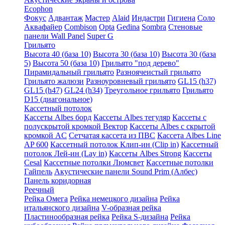
Ecophon
Фокус
Адвантаж
Мастер
Alaid
Индастри
Гигиена
Соло
Аквафайер
Combison
Opta
Gedina
Sombra
Стеновые
панели Wall Panel
Super G
Грильято
Высота 40 (база 10)
Высота 30 (база 10)
Высота 30 (база
5)
Высота 50 (база 10)
Грильято "под дерево"
Пирамидальный грильято
Разноячеистый грильято
Грильято жалюзи
Разноуровневый грильято
GL15 (h37)
GL15 (h47)
GL24 (h34)
Треугольное грильято
Грильято
D15 (диагональное)
Кассетный потолок
Кассеты Albes борд
Кассеты Albes тегуляр
Кассеты с
полускрытой кромкой Вектор
Кассеты Albes с скрытой
кромкой AC
Сетчатая кассета из ПВС
Кассета Albes Line
AP 600
Кассетный потолок Клип-ин (Clip in)
Кассетный
потолок Лей-ин (Lay in)
Кассеты Albes Strong
Кассеты
Cesal
Кассетные потолки Люмсвет
Кассетные потолки
Гайпель
Акустические панели Sound Prim (Албес)
Панель коридорная
Реечный
Рейка Омега
Рейка немецкого дизайна
Рейка
итальянского дизайна
V-образная рейка
Пластинообразная рейка
Рейка S-дизайна
Рейка