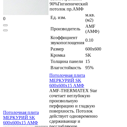
90%Гигиенический
потолок пр.АМФ
м.кв.
Ед. изм.
0
(м2)
AMF
Производитель
(АМФ)
Коэффициент
0.10
звукопоглощения
Размер
600x600
Кромка
SK
Толщина панели
15
Влагостойкость
95%
Потолочная плита
МЕРКУРИЙ SK
600x600x15 АМФ
AMF-THERMATEX Star
сочетает неглубокую
произвольную
перфорацию и гладкую
поверхность. Потолок
Потолочная плита
действует одновременно
МЕРКУРИЙ SK
сдерживающе и
600x600x15 АМФ
расслабляюще.