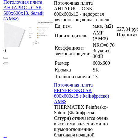
Потолочная плита
Потолочная плита
АНТАРИС - C SK
АНТАРИС - C SK
600x600x13, белый
600x600x13 - недорогая
(АМФ)
звукопоглощающая панель.
Ед. изм.
м.кв. (м2)
527,84 ру
AMF
Подписат
Производитель
(АМФ)
NRC=0,70
Коэффициент
0
Звукоиз.
звукопоглощения
30dB
Размер
600x600
Кромка
SK
Толщина панели
13
Потолочная плита
FEINFRESKO SK
600x600x15 (Файнфреско)
АМФ
THERMATEX Feinfresko-
Saturn (Файнфреско
Сатурн) отличается очень
высокими значениями по
шумопоглощению
благодаря изящной