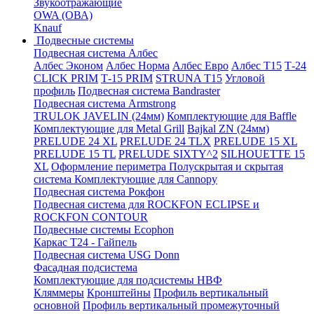
Звукоотражающие
OWA (ОВА)
Knauf
Подвесные системы
Подвесная система Албес
Албес Эконом
Албес Норма
Албес Евро
Албес T15
Т-24
CLICK PRIM
Т-15 PRIM
STRUNA Т15
Угловой
профиль
Подвесная система Bandraster
Подвесная система Armstrong
TRULOK JAVELIN (24мм)
Комплектующие для Baffle
Комплектующие для Metal Grill
Bajkal ZN (24мм)
PRELUDE 24 XL
PRELUDE 24 TLX
PRELUDE 15 XL
PRELUDE 15 TL
PRELUDE SIXTY^2
SILHOUETTE 15
XL
Оформление периметра
Полускрытая и скрытая
система
Комплектующие для Cannopy
Подвесная система Рокфон
Подвесная система для ROCKFON ECLIPSE и
ROCKFON CONTOUR
Подвесные системы Ecophon
Каркас Т24 - Гайпель
Подвесная система USG Donn
Фасадная подсистема
Комплектующие для подсистемы НВФ
Кляммеры
Кронштейны
Профиль вертикальный
основной
Профиль вертикальный промежуточный