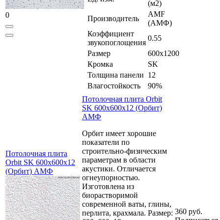
(м2)
AMF
0
Производитель
(АМФ)
Коэффициент
0.55
звукопоглощения
Размер
600x1200
Кромка
SK
Толщина панели
12
Влагостойкость
90%
Потолочная плита Orbit
SK 600x600x12 (Орбит)
АМФ
Орбит имеет хорошие
показатели по
строительно-физическим
Потолочная плита
параметрам в области
Orbit SK 600x600x12
акустики. Отличается
(Орбит) АМФ
огнеупорностью.
Изготовлена из
биорастворимой
современной ваты, глины,
360 руб.
перлита, крахмала. Размер: