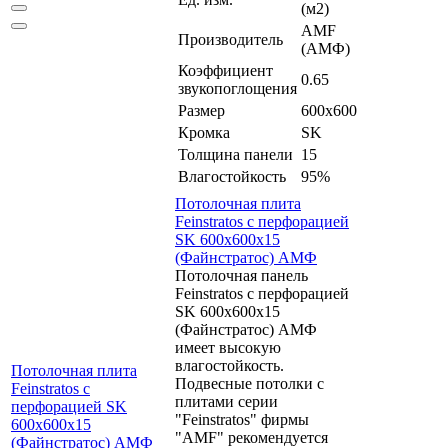
(м2)
AMF
Производитель
(АМФ)
Коэффициент
0.65
звукопоглощения
Размер
600x600
Кромка
SK
Толщина панели
15
Влагостойкость
95%
Потолочная плита
Feinstratos с перфорацией
SK 600x600x15
(Файнстратос) АМФ
Потолочная панель
Feinstratos с перфорацией
SK 600x600x15
(Файнстратос) АМФ
имеет высокую
влагостойкость.
Потолочная плита
Подвесные потолки с
Feinstratos с
плитами серии
перфорацией SK
"Feinstratos" фирмы
600x600x15
"AMF" рекомендуется
(Файнстратос) АМФ