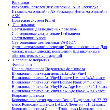
Раскладки
Раскладка "потолок дизайнерский" ASB
Раскладка
Итальянского дизайна AS
Раскладка Немецкого дизайна
АSN
Подвесная система Primet
Светильники
Светильники для подвесных потолков
Светодиодные ультратонкие Led панели
Светильники Албес
Светодиодные светильники VARTON
Административное освещение
Торговое освещение
Для
чистых и медицинских помещений
Для школьных и
образовательных учреждений
Напольные покрытия
Фальшполы
Панели фальшпола
Подсистема фальшпола
Виниловая плитка для пола Tarkett Art Vinyl
Виниловая плитка Art Vinyl Lounge Kvadro 34/43 класс
Виниловая плитка Art Vinyl Lounge Plank 34/43 класс
Виниловая плитка Art Vinyl New Age Kvadro 32/41 класс
Виниловая плитка Art Vinyl New Age Plank 32/41 класс
Ковролин для пола
Ковровые покрытия для пола Betap (Нидерланды) 32, 33
класс
Ковролин для пола BALTA (Бельгия) 31, 32 класс
Ковролин для пола Condor (Голландия)
Ковролин для