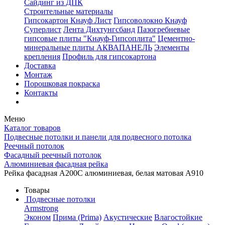
Сайдинг из ДПК
Строительные материалы
Гипсокартон Кнауф Лист
Гипсоволокно Кнауф
Суперлист
Лента Дихтунгсбанд
Пазогребневые
гипсовые плиты "Кнауф-Гипсоплита"
Цементно-
минеральные плиты АКВАПАНЕЛЬ
Элементы
крепления
Профиль для гипсокартона
Доставка
Монтаж
Порошковая покраска
Контакты
Меню
Каталог товаров
Подвесные потолки и панели для подвесного потолка
Реечный потолок
Фасадный реечный потолок
Алюминиевая фасадная рейка
Рейка фасадная А200С алюминиевая, белая матовая A910
Товары
Подвесные потолки
Armstrong
Эконом
Прима (Prima)
Акустические
Влагостойкие