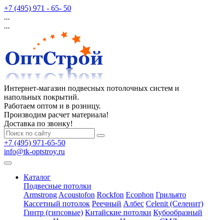
+7 (495) 971 - 65- 50
...
...
Интернет-магазин подвесных потолочных систем и
напольных покрытий.
Работаем оптом и в розницу.
Производим расчет материала!
Доставка по звонку!
+7 (495) 971-65-50
info@tk-optstroy.ru
Каталог
Подвесные потолки
Armstrong
Acoustofon
Rockfon
Ecophon
Грильято
Кассетный потолок
Реечный
Албес
Celenit (Селенит)
Гинтр (гипсовые)
Китайские потолки
Кубообразный