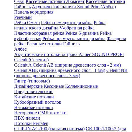
Cesal
Кассетные потолки Люмсвет
Кассетные потолки
Гайпель
Акустические панели Sound Prim (Албес)
Панель коридорная
Реечный
Рейка Омега
Рейка немецкого дизайна
Рейка
итальянского дизайна
V-образная рейка
Пластинообразная рейка
Рейка S-дизайна
Рейка
кубообразная
Рейка прямоугольного дизайна
Фасадная
рейка
Реечные потолки Гайпель
Албес
Акустические потолки острова Албес SOUND PROFI
Celenit (Селенит)
Celenit A
Celenit AB (ширина древесного слоя - 2 мм)
Celenit ABE (ширина древесного слоя - 1 мм)
Celenit NB
(ширина древесного слоя - 3 мм)
Гинтр (гипсовые)
Дизайнерские
Кесонные
Коллекционные
Представительские
Китайские потолки
Кубообразный потолок
Натяжные потолки
Негорючие СМЛ потолки
ПВХ панели
Потолки Perfaten
CLIP-IN AC-100 (скрытая система)
CR 100-1/100-2 (для