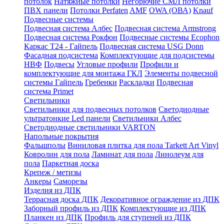
потолок
Натяжные потолки
Негорючие СМЛ потолки
ПВХ панели
Потолки Perfaten
AMF
OWA (ОВА)
Knauf
Подвесные системы
Подвесная система Албес
Подвесная система Armstrong
Подвесная система Рокфон
Подвесные системы Ecophon
Каркас Т24 - Гайпель
Подвесная система USG Donn
Фасадная подсистема
Комплектующие для подсистемы
НВФ
Подвесы
Угловые профили
Профили и
комплектующие для монтажа ГКЛ
Элементы подвесной
системы Гайпель
Гребенки
Раскладки
Подвесная
система Primet
Светильники
Светильники для подвесных потолков
Светодиодные
ультратонкие Led панели
Светильники Албес
Светодиодные светильники VARTON
Напольные покрытия
Фальшполы
Виниловая плитка для пола Tarkett Art Vinyl
Ковролин для пола
Ламинат для пола
Линолеум для
пола
Паркетная доска
Крепеж / метизы
Анкеры
Саморезы
Изделия из ДПК
Террасная доска ДПК
Декоративное ограждение из ДПК
Заборный профиль из ДПК
Комплектующие из ДПК
Планкен из ДПК
Профиль для ступеней из ДПК