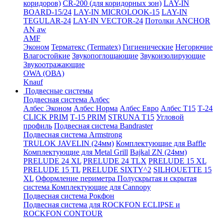
коридоров)
CR-200 (для коридорных зон)
LAY-IN
BOARD-15/24
LAY-IN MICROLOOK-15
LAY-IN
TEGULAR-24
LAY-IN VECTOR-24
Потолки ANCHOR
AN aw
AMF
Эконом
Терматекс (Termatex)
Гигиенические
Негорючие
Влагостойкие
Звукопоглощающие
Звукоизолирующие
Звукоотражающие
OWA (ОВА)
Knauf
Подвесные системы
Подвесная система Албес
Албес Эконом
Албес Норма
Албес Евро
Албес T15
Т-24
CLICK PRIM
Т-15 PRIM
STRUNA Т15
Угловой
профиль
Подвесная система Bandraster
Подвесная система Armstrong
TRULOK JAVELIN (24мм)
Комплектующие для Baffle
Комплектующие для Metal Grill
Bajkal ZN (24мм)
PRELUDE 24 XL
PRELUDE 24 TLX
PRELUDE 15 XL
PRELUDE 15 TL
PRELUDE SIXTY^2
SILHOUETTE 15
XL
Оформление периметра
Полускрытая и скрытая
система
Комплектующие для Cannopy
Подвесная система Рокфон
Подвесная система для ROCKFON ECLIPSE и
ROCKFON CONTOUR