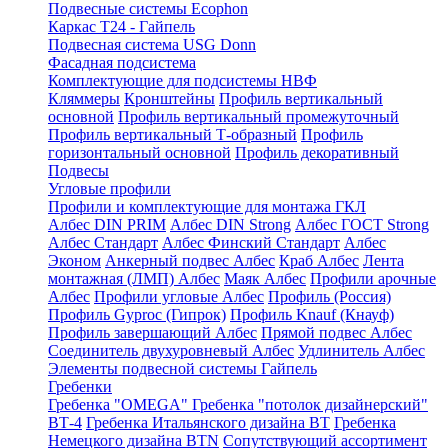
Подвесные системы Ecophon
Каркас Т24 - Гайпель
Подвесная система USG Donn
Фасадная подсистема
Комплектующие для подсистемы НВФ
Кляммеры
Кронштейны
Профиль вертикальный
основной
Профиль вертикальный промежуточный
Профиль вертикальный Т-образный
Профиль
горизонтальный основной
Профиль декоративный
Подвесы
Угловые профили
Профили и комплектующие для монтажа ГКЛ
Албес DIN PRIM
Албес DIN Strong
Албес ГОСТ Strong
Албес Стандарт
Албес Финский Стандарт
Албес
Эконом
Анкерный подвес Албес
Краб Албес
Лента
монтажная (ЛМП) Албес
Маяк Албес
Профили арочные
Албес
Профили угловые Албес
Профиль (Россия)
Профиль Gyproc (Гипрок)
Профиль Knauf (Кнауф)
Профиль завершающий Албес
Прямой подвес Албес
Соединитель двухуровневый Албес
Удлинитель Албес
Элементы подвесной системы Гайпель
Гребенки
Гребенка "OMEGA"
Гребенка "потолок дизайнерский"
ВТ-4
Гребенка Итальянского дизайна BT
Гребенка
Немецкого дизайна ВТN
Сопутствующий ассортимент