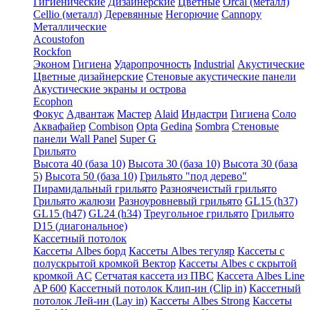
Гигиенические
Дизайнерские
Цветные
Orcal (металл)
Cellio (металл)
Деревянные
Негорючие
Cannopy
Металлические
Acoustofon
Rockfon
Эконом
Гигиена
Ударопрочность
Industrial
Акустические
Цветные дизайнерские
Стеновые акустические панели
Акустические экраны и острова
Ecophon
Фокус
Адвантаж
Мастер
Alaid
Индастри
Гигиена
Соло
Аквафайер
Combison
Opta
Gedina
Sombra
Стеновые
панели Wall Panel
Super G
Грильято
Высота 40 (база 10)
Высота 30 (база 10)
Высота 30 (база
5)
Высота 50 (база 10)
Грильято "под дерево"
Пирамидальный грильято
Разноячеистый грильято
Грильято жалюзи
Разноуровневый грильято
GL15 (h37)
GL15 (h47)
GL24 (h34)
Треугольное грильято
Грильято
D15 (диагональное)
Кассетный потолок
Кассеты Albes борд
Кассеты Albes тегуляр
Кассеты с
полускрытой кромкой Вектор
Кассеты Albes с скрытой
кромкой AC
Сетчатая кассета из ПВС
Кассета Albes Line
AP 600
Кассетный потолок Клип-ин (Clip in)
Кассетный
потолок Лей-ин (Lay in)
Кассеты Albes Strong
Кассеты