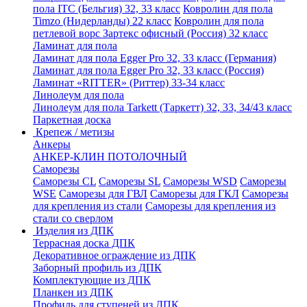
пола ITC (Бельгия) 32, 33 класс
Ковролин для пола
Timzo (Нидерланды) 22 класс
Ковролин для пола
петлевой ворс Зартекс офисный (Россия) 32 класс
Ламинат для пола
Ламинат для пола Egger Pro 32, 33 класс (Германия)
Ламинат для пола Egger Pro 32, 33 класс (Россия)
Ламинат «RITTER» (Риттер) 33-34 класс
Линолеум для пола
Линолеум для пола Tarkett (Таркетт) 32, 33, 34/43 класс
Паркетная доска
Крепеж / метизы
Анкеры
АНКЕР-КЛИН ПОТОЛОЧНЫЙ
Саморезы
Саморезы CL
Саморезы SL
Саморезы WSD
Саморезы
WSE
Саморезы для ГВЛ
Саморезы для ГКЛ
Саморезы
для крепления из стали
Саморезы для крепления из
стали со сверлом
Изделия из ДПК
Террасная доска ДПК
Декоративное ограждение из ДПК
Заборный профиль из ДПК
Комплектующие из ДПК
Планкен из ДПК
Профиль для ступеней из ДПК