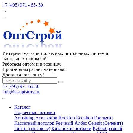
+7 (495) 971 - 65- 50
...
...
Интернет-магазин подвесных потолочных систем и
напольных покрытий.
Работаем оптом и в розницу.
Производим расчет материала!
Доставка по звонку!
+7 (495) 971-65-50
info@tk-optstroy.ru
Каталог
Подвесные потолки
Armstrong
Acoustofon
Rockfon
Ecophon
Грильято
Кассетный потолок
Реечный
Албес
Celenit (Селенит)
Гинтр (гипсовые)
Китайские потолки
Кубообразный