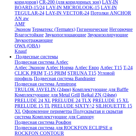
коридоров)
CR-200 (для коридорных зон)
LAY-IN
BOARD-15/24
LAY-IN MICROLOOK-15
LAY-IN
TEGULAR-24
LAY-IN VECTOR-24
Потолки ANCHOR
AN aw
AMF
Эконом
Терматекс (Termatex)
Гигиенические
Негорючие
Влагостойкие
Звукопоглощающие
Звукоизолирующие
Звукоотражающие
OWA (ОВА)
Knauf
Подвесные системы
Подвесная система Албес
Албес Эконом
Албес Норма
Албес Евро
Албес T15
Т-24
CLICK PRIM
Т-15 PRIM
STRUNA Т15
Угловой
профиль
Подвесная система Bandraster
Подвесная система Armstrong
TRULOK JAVELIN (24мм)
Комплектующие для Baffle
Комплектующие для Metal Grill
Bajkal ZN (24мм)
PRELUDE 24 XL
PRELUDE 24 TLX
PRELUDE 15 XL
PRELUDE 15 TL
PRELUDE SIXTY^2
SILHOUETTE 15
XL
Оформление периметра
Полускрытая и скрытая
система
Комплектующие для Cannopy
Подвесная система Рокфон
Подвесная система для ROCKFON ECLIPSE и
ROCKFON CONTOUR