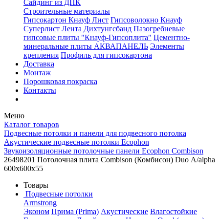
Сайдинг из ДПК
Строительные материалы
Гипсокартон Кнауф Лист
Гипсоволокно Кнауф
Суперлист
Лента Дихтунгсбанд
Пазогребневые
гипсовые плиты "Кнауф-Гипсоплита"
Цементно-
минеральные плиты АКВАПАНЕЛЬ
Элементы
крепления
Профиль для гипсокартона
Доставка
Монтаж
Порошковая покраска
Контакты
Меню
Каталог товаров
Подвесные потолки и панели для подвесного потолка
Акустические подвесные потолки Ecophon
Звукоизоляционные потолочные панели Ecophon Combison
26498201 Потолочная плита Combison (Комбисон) Duo А/alpha
600x600x55
Товары
Подвесные потолки
Armstrong
Эконом
Прима (Prima)
Акустические
Влагостойкие