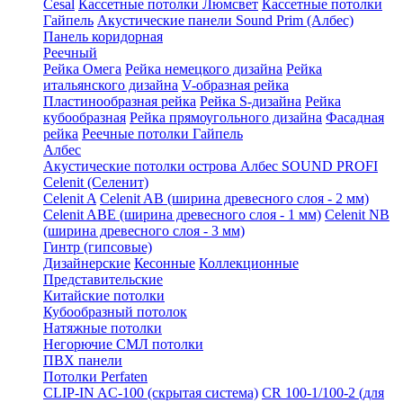
Cesal
Кассетные потолки Люмсвет
Кассетные потолки
Гайпель
Акустические панели Sound Prim (Албес)
Панель коридорная
Реечный
Рейка Омега
Рейка немецкого дизайна
Рейка
итальянского дизайна
V-образная рейка
Пластинообразная рейка
Рейка S-дизайна
Рейка
кубообразная
Рейка прямоугольного дизайна
Фасадная
рейка
Реечные потолки Гайпель
Албес
Акустические потолки острова Албес SOUND PROFI
Celenit (Селенит)
Celenit A
Celenit AB (ширина древесного слоя - 2 мм)
Celenit ABE (ширина древесного слоя - 1 мм)
Celenit NB
(ширина древесного слоя - 3 мм)
Гинтр (гипсовые)
Дизайнерские
Кесонные
Коллекционные
Представительские
Китайские потолки
Кубообразный потолок
Натяжные потолки
Негорючие СМЛ потолки
ПВХ панели
Потолки Perfaten
CLIP-IN AC-100 (скрытая система)
CR 100-1/100-2 (для