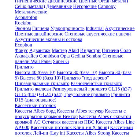
Гигиенические
Дизайнерские
Цветные
Orcal (металл)
Cellio (металл)
Деревянные
Негорючие
Cannopy
Металлические
Acoustofon
Rockfon
Эконом
Гигиена
Ударопрочность
Industrial
Акустические
Цветные дизайнерские
Стеновые акустические панели
Акустические экраны и острова
Ecophon
Фокус
Адвантаж
Мастер
Alaid
Индастри
Гигиена
Соло
Аквафайер
Combison
Opta
Gedina
Sombra
Стеновые
панели Wall Panel
Super G
Грильято
Высота 40 (база 10)
Высота 30 (база 10)
Высота 30 (база
5)
Высота 50 (база 10)
Грильято "под дерево"
Пирамидальный грильято
Разноячеистый грильято
Грильято жалюзи
Разноуровневый грильято
GL15 (h37)
GL15 (h47)
GL24 (h34)
Треугольное грильято
Грильято
D15 (диагональное)
Кассетный потолок
Кассеты Albes борд
Кассеты Albes тегуляр
Кассеты с
полускрытой кромкой Вектор
Кассеты Albes с скрытой
кромкой AC
Сетчатая кассета из ПВС
Кассета Albes Line
AP 600
Кассетный потолок Клип-ин (Clip in)
Кассетный
потолок Лей-ин (Lay in)
Кассеты Albes Strong
Кассеты