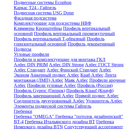
Подвесные системы Ecophon
Каркас Т24 - Гайпель
Подвесная система USG Donn
Фасадная подсистема
Комплектующие для подсистемы НВФ
Кляммеры
Кронштейны
Профиль вертикальный
основной
Профиль вертикальный промежуточный
Профиль вертикальный Т-образный
Профиль
горизонтальный основной
Профиль декоративный
Подвесы
Угловые профили
Профили и комплектующие для монтажа ГКЛ
Албес DIN PRIM
Албес DIN Strong
Албес ГОСТ Strong
Албес Стандарт
Албес Финский Стандарт
Албес
Эконом
Анкерный подвес Албес
Краб Албес
Лента
монтажная (ЛМП) Албес
Маяк Албес
Профили арочные
Албес
Профили угловые Албес
Профиль (Россия)
Профиль Gyproc (Гипрок)
Профиль Knauf (Кнауф)
Профиль завершающий Албес
Прямой подвес Албес
Соединитель двухуровневый Албес
Удлинитель Албес
Элементы подвесной системы Гайпель
Гребенки
Гребенка "OMEGA"
Гребенка "потолок дизайнерский"
ВТ-4
Гребенка Итальянского дизайна BT
Гребенка
Немецкого дизайна ВТN
Сопутствующий ассортимент