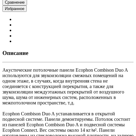
Сравнение
Избранное
Описание
Акустические потолочные панели Ecophon Combison Duo A
используются для звукоизоляции смежных помещений на
одном этаже, в случаях, когда внутренняя стена не
соединяется с конструкцией перекрытия, а также для
звукоизоляции междуэтажных перекрытий от воздушного
шума, шума от инженерных систем, расположенных в
межпотолочном пространстве, т.д.
Ecophon Combison Duo A устанавливается в открытой
подвесной системе. Панели демонтируемы. Потолок состоит
из панелей Ecophon Combison Duo A и подвесной системы
Ecophon Connect. Вес системы около 14 кг/м². Панели
изготовлены из стекловолокна высокой плотности, на заднюю