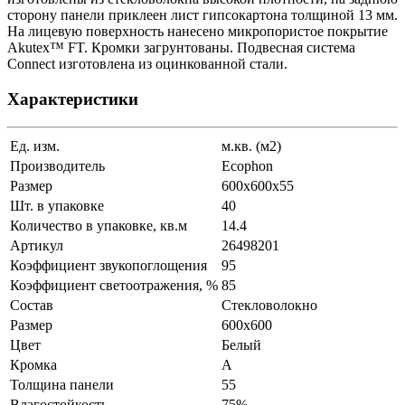
сторону панели приклеен лист гипсокартона толщиной 13 мм.
На лицевую поверхность нанесено микропористое покрытие
Akutex™ FT. Кромки загрунтованы. Подвесная система
Connect изготовлена из оцинкованной стали.
Характеристики
Ед. изм.
м.кв. (м2)
Производитель
Ecophon
Размер
600х600x55
Шт. в упаковке
40
Количество в упаковке, кв.м
14.4
Артикул
26498201
Коэффициент звукопоглощения
95
Коэффициент светоотражения, %
85
Состав
Стекловолокно
Размер
600x600
Цвет
Белый
Кромка
A
Толщина панели
55
Влагостойкость
75%