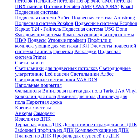
потолок
Натяжные потолки
Негорючие СМЛ потолки
ПВХ панели
Потолки Perfaten
AMF
OWA (ОВА)
Knauf
Подвесные системы
Подвесная система Албес
Подвесная система Armstrong
Подвесная система Рокфон
Подвесные системы Ecophon
Каркас Т24 - Гайпель
Подвесная система USG Donn
Фасадная подсистема
Комплектующие для подсистемы
НВФ
Подвесы
Угловые профили
Профили и
комплектующие для монтажа ГКЛ
Элементы подвесной
системы Гайпель
Гребенки
Раскладки
Подвесная
система Primet
Светильники
Светильники для подвесных потолков
Светодиодные
ультратонкие Led панели
Светильники Албес
Светодиодные светильники VARTON
Напольные покрытия
Фальшполы
Виниловая плитка для пола Tarkett Art Vinyl
Ковролин для пола
Ламинат для пола
Линолеум для
пола
Паркетная доска
Крепеж / метизы
Анкеры
Саморезы
Изделия из ДПК
Террасная доска ДПК
Декоративное ограждение из ДПК
Заборный профиль из ДПК
Комплектующие из ДПК
Планкен из ДПК
Профиль для ступеней из ДПК