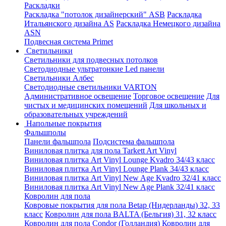
Раскладки
Раскладка "потолок дизайнерский" ASB
Раскладка
Итальянского дизайна AS
Раскладка Немецкого дизайна
АSN
Подвесная система Primet
Светильники
Светильники для подвесных потолков
Светодиодные ультратонкие Led панели
Светильники Албес
Светодиодные светильники VARTON
Административное освещение
Торговое освещение
Для
чистых и медицинских помещений
Для школьных и
образовательных учреждений
Напольные покрытия
Фальшполы
Панели фальшпола
Подсистема фальшпола
Виниловая плитка для пола Tarkett Art Vinyl
Виниловая плитка Art Vinyl Lounge Kvadro 34/43 класс
Виниловая плитка Art Vinyl Lounge Plank 34/43 класс
Виниловая плитка Art Vinyl New Age Kvadro 32/41 класс
Виниловая плитка Art Vinyl New Age Plank 32/41 класс
Ковролин для пола
Ковровые покрытия для пола Betap (Нидерланды) 32, 33
класс
Ковролин для пола BALTA (Бельгия) 31, 32 класс
Ковролин для пола Condor (Голландия)
Ковролин для