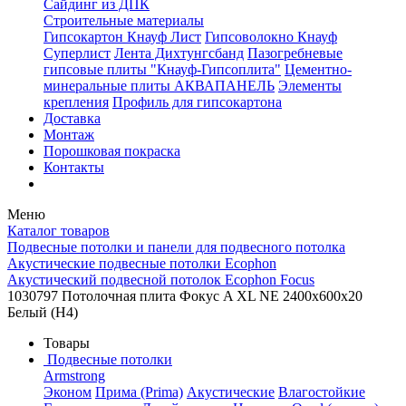
Сайдинг из ДПК
Строительные материалы
Гипсокартон Кнауф Лист
Гипсоволокно Кнауф
Суперлист
Лента Дихтунгсбанд
Пазогребневые
гипсовые плиты "Кнауф-Гипсоплита"
Цементно-
минеральные плиты АКВАПАНЕЛЬ
Элементы
крепления
Профиль для гипсокартона
Доставка
Монтаж
Порошковая покраска
Контакты
Меню
Каталог товаров
Подвесные потолки и панели для подвесного потолка
Акустические подвесные потолки Ecophon
Акустический подвесной потолок Ecophon Focus
1030797 Потолочная плита Фокус A XL NE 2400x600x20
Белый (Н4)
Товары
Подвесные потолки
Armstrong
Эконом
Прима (Prima)
Акустические
Влагостойкие