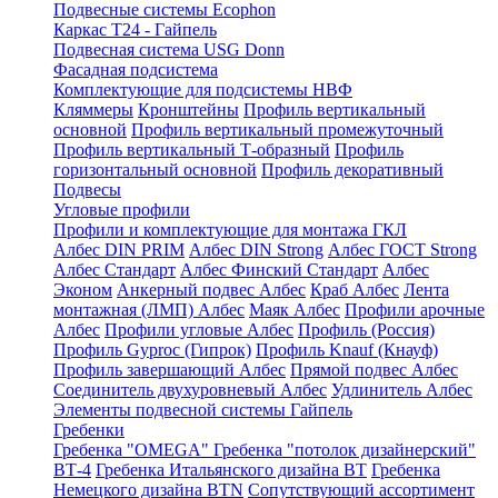
Подвесные системы Ecophon
Каркас Т24 - Гайпель
Подвесная система USG Donn
Фасадная подсистема
Комплектующие для подсистемы НВФ
Кляммеры
Кронштейны
Профиль вертикальный
основной
Профиль вертикальный промежуточный
Профиль вертикальный Т-образный
Профиль
горизонтальный основной
Профиль декоративный
Подвесы
Угловые профили
Профили и комплектующие для монтажа ГКЛ
Албес DIN PRIM
Албес DIN Strong
Албес ГОСТ Strong
Албес Стандарт
Албес Финский Стандарт
Албес
Эконом
Анкерный подвес Албес
Краб Албес
Лента
монтажная (ЛМП) Албес
Маяк Албес
Профили арочные
Албес
Профили угловые Албес
Профиль (Россия)
Профиль Gyproc (Гипрок)
Профиль Knauf (Кнауф)
Профиль завершающий Албес
Прямой подвес Албес
Соединитель двухуровневый Албес
Удлинитель Албес
Элементы подвесной системы Гайпель
Гребенки
Гребенка "OMEGA"
Гребенка "потолок дизайнерский"
ВТ-4
Гребенка Итальянского дизайна BT
Гребенка
Немецкого дизайна ВТN
Сопутствующий ассортимент