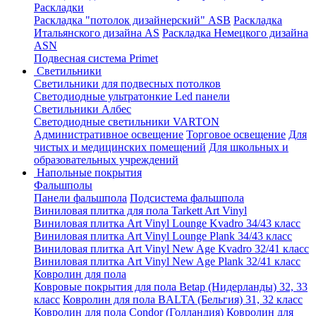
Раскладки
Раскладка "потолок дизайнерский" ASB
Раскладка
Итальянского дизайна AS
Раскладка Немецкого дизайна
АSN
Подвесная система Primet
Светильники
Светильники для подвесных потолков
Светодиодные ультратонкие Led панели
Светильники Албес
Светодиодные светильники VARTON
Административное освещение
Торговое освещение
Для
чистых и медицинских помещений
Для школьных и
образовательных учреждений
Напольные покрытия
Фальшполы
Панели фальшпола
Подсистема фальшпола
Виниловая плитка для пола Tarkett Art Vinyl
Виниловая плитка Art Vinyl Lounge Kvadro 34/43 класс
Виниловая плитка Art Vinyl Lounge Plank 34/43 класс
Виниловая плитка Art Vinyl New Age Kvadro 32/41 класс
Виниловая плитка Art Vinyl New Age Plank 32/41 класс
Ковролин для пола
Ковровые покрытия для пола Betap (Нидерланды) 32, 33
класс
Ковролин для пола BALTA (Бельгия) 31, 32 класс
Ковролин для пола Condor (Голландия)
Ковролин для