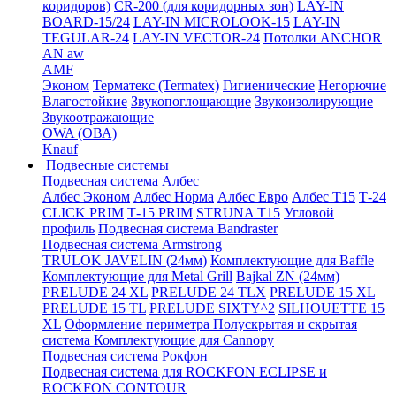
коридоров)
CR-200 (для коридорных зон)
LAY-IN
BOARD-15/24
LAY-IN MICROLOOK-15
LAY-IN
TEGULAR-24
LAY-IN VECTOR-24
Потолки ANCHOR
AN aw
AMF
Эконом
Терматекс (Termatex)
Гигиенические
Негорючие
Влагостойкие
Звукопоглощающие
Звукоизолирующие
Звукоотражающие
OWA (ОВА)
Knauf
Подвесные системы
Подвесная система Албес
Албес Эконом
Албес Норма
Албес Евро
Албес T15
Т-24
CLICK PRIM
Т-15 PRIM
STRUNA Т15
Угловой
профиль
Подвесная система Bandraster
Подвесная система Armstrong
TRULOK JAVELIN (24мм)
Комплектующие для Baffle
Комплектующие для Metal Grill
Bajkal ZN (24мм)
PRELUDE 24 XL
PRELUDE 24 TLX
PRELUDE 15 XL
PRELUDE 15 TL
PRELUDE SIXTY^2
SILHOUETTE 15
XL
Оформление периметра
Полускрытая и скрытая
система
Комплектующие для Cannopy
Подвесная система Рокфон
Подвесная система для ROCKFON ECLIPSE и
ROCKFON CONTOUR