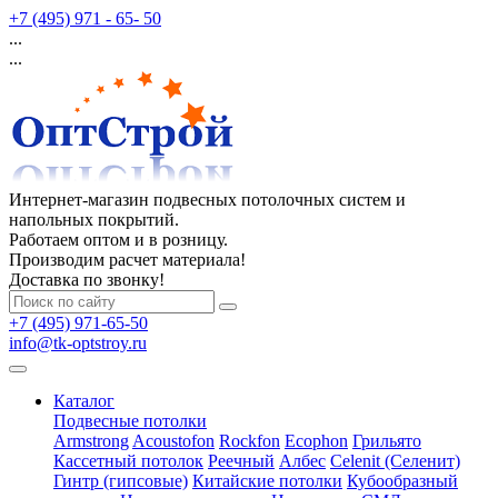
+7 (495) 971 - 65- 50
...
...
Интернет-магазин подвесных потолочных систем и
напольных покрытий.
Работаем оптом и в розницу.
Производим расчет материала!
Доставка по звонку!
+7 (495) 971-65-50
info@tk-optstroy.ru
Каталог
Подвесные потолки
Armstrong
Acoustofon
Rockfon
Ecophon
Грильято
Кассетный потолок
Реечный
Албес
Celenit (Селенит)
Гинтр (гипсовые)
Китайские потолки
Кубообразный