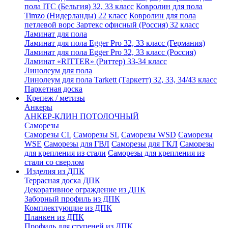
пола ITC (Бельгия) 32, 33 класс
Ковролин для пола
Timzo (Нидерланды) 22 класс
Ковролин для пола
петлевой ворс Зартекс офисный (Россия) 32 класс
Ламинат для пола
Ламинат для пола Egger Pro 32, 33 класс (Германия)
Ламинат для пола Egger Pro 32, 33 класс (Россия)
Ламинат «RITTER» (Риттер) 33-34 класс
Линолеум для пола
Линолеум для пола Tarkett (Таркетт) 32, 33, 34/43 класс
Паркетная доска
Крепеж / метизы
Анкеры
АНКЕР-КЛИН ПОТОЛОЧНЫЙ
Саморезы
Саморезы CL
Саморезы SL
Саморезы WSD
Саморезы
WSE
Саморезы для ГВЛ
Саморезы для ГКЛ
Саморезы
для крепления из стали
Саморезы для крепления из
стали со сверлом
Изделия из ДПК
Террасная доска ДПК
Декоративное ограждение из ДПК
Заборный профиль из ДПК
Комплектующие из ДПК
Планкен из ДПК
Профиль для ступеней из ДПК