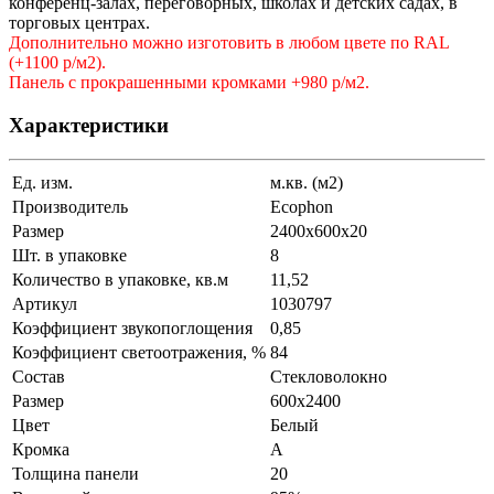
конференц-залах, переговорных, школах и детских садах, в
торговых центрах.
Дополнительно можно изготовить в любом цвете по RAL
(+1100 р/м2).
Панель с прокрашенными кромками +980 р/м2.
Характеристики
Ед. изм.
м.кв. (м2)
Производитель
Ecophon
Размер
2400x600x20
Шт. в упаковке
8
Количество в упаковке, кв.м
11,52
Артикул
1030797
Коэффициент звукопоглощения
0,85
Коэффициент светоотражения, %
84
Состав
Стекловолокно
Размер
600x2400
Цвет
Белый
Кромка
A
Толщина панели
20