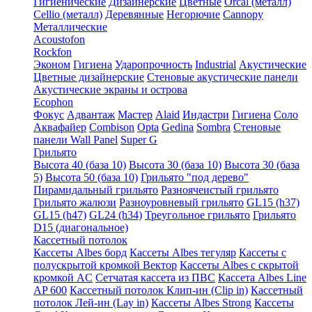
Гигиенические
Дизайнерские
Цветные
Orcal (металл)
Cellio (металл)
Деревянные
Негорючие
Cannopy
Металлические
Acoustofon
Rockfon
Эконом
Гигиена
Ударопрочность
Industrial
Акустические
Цветные дизайнерские
Стеновые акустические панели
Акустические экраны и острова
Ecophon
Фокус
Адвантаж
Мастер
Alaid
Индастри
Гигиена
Соло
Аквафайер
Combison
Opta
Gedina
Sombra
Стеновые
панели Wall Panel
Super G
Грильято
Высота 40 (база 10)
Высота 30 (база 10)
Высота 30 (база
5)
Высота 50 (база 10)
Грильято "под дерево"
Пирамидальный грильято
Разноячеистый грильято
Грильято жалюзи
Разноуровневый грильято
GL15 (h37)
GL15 (h47)
GL24 (h34)
Треугольное грильято
Грильято
D15 (диагональное)
Кассетный потолок
Кассеты Albes борд
Кассеты Albes тегуляр
Кассеты с
полускрытой кромкой Вектор
Кассеты Albes с скрытой
кромкой AC
Сетчатая кассета из ПВС
Кассета Albes Line
AP 600
Кассетный потолок Клип-ин (Clip in)
Кассетный
потолок Лей-ин (Lay in)
Кассеты Albes Strong
Кассеты