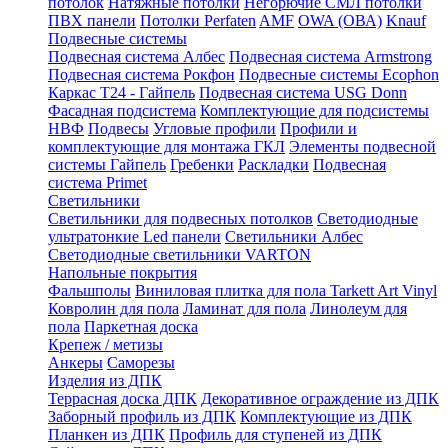
потолок
Натяжные потолки
Негорючие СМЛ потолки
ПВХ панели
Потолки Perfaten
AMF
OWA (ОВА)
Knauf
Подвесные системы
Подвесная система Албес
Подвесная система Armstrong
Подвесная система Рокфон
Подвесные системы Ecophon
Каркас Т24 - Гайпель
Подвесная система USG Donn
Фасадная подсистема
Комплектующие для подсистемы
НВФ
Подвесы
Угловые профили
Профили и
комплектующие для монтажа ГКЛ
Элементы подвесной
системы Гайпель
Гребенки
Раскладки
Подвесная
система Primet
Светильники
Светильники для подвесных потолков
Светодиодные
ультратонкие Led панели
Светильники Албес
Светодиодные светильники VARTON
Напольные покрытия
Фальшполы
Виниловая плитка для пола Tarkett Art Vinyl
Ковролин для пола
Ламинат для пола
Линолеум для
пола
Паркетная доска
Крепеж / метизы
Анкеры
Саморезы
Изделия из ДПК
Террасная доска ДПК
Декоративное ограждение из ДПК
Заборный профиль из ДПК
Комплектующие из ДПК
Планкен из ДПК
Профиль для ступеней из ДПК