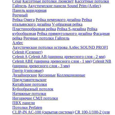
Cesal
Кассетные потолки Люмсвет
Кассетные потолки
Гайпель
Акустические панели Sound Prim (Албес)
Панель коридорная
Реечный
Рейка Омега
Рейка немецкого дизайна
Рейка
итальянского дизайна
V-образная рейка
Пластинообразная рейка
Рейка S-дизайна
Рейка
кубообразная
Рейка прямоугольного дизайна
Фасадная
рейка
Реечные потолки Гайпель
Албес
Акустические потолки острова Албес SOUND PROFI
Celenit (Селенит)
Celenit A
Celenit AB (ширина древесного слоя - 2 мм)
Celenit ABE (ширина древесного слоя - 1 мм)
Celenit NB
(ширина древесного слоя - 3 мм)
Гинтр (гипсовые)
Дизайнерские
Кесонные
Коллекционные
Представительские
Китайские потолки
Кубообразный потолок
Натяжные потолки
Негорючие СМЛ потолки
ПВХ панели
Потолки Perfaten
CLIP-IN AC-100 (скрытая система)
CR 100-1/100-2 (для