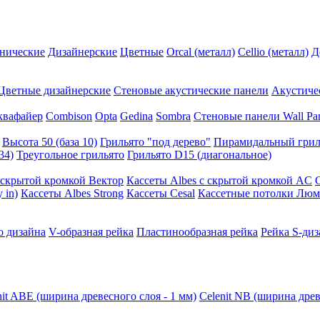
нические
Дизайнерские
Цветные
Orcal (металл)
Cellio (металл)
Д
Цветные дизайнерские
Стеновые акустические панели
Акустиче
квафайер
Combison
Opta
Gedina
Sombra
Стеновые панели Wall Pa
Высота 50 (база 10)
Грильято "под дерево"
Пирамидальный грил
34)
Треугольное грильято
Грильято D15 (диагональное)
ускрытой кромкой Вектор
Кассеты Albes с скрытой кромкой AC
 in)
Кассеты Albes Strong
Кассеты Cesal
Кассетные потолки Люм
о дизайна
V-образная рейка
Пластинообразная рейка
Рейка S-диз
nit ABE (ширина древесного слоя - 1 мм)
Celenit NB (ширина древ