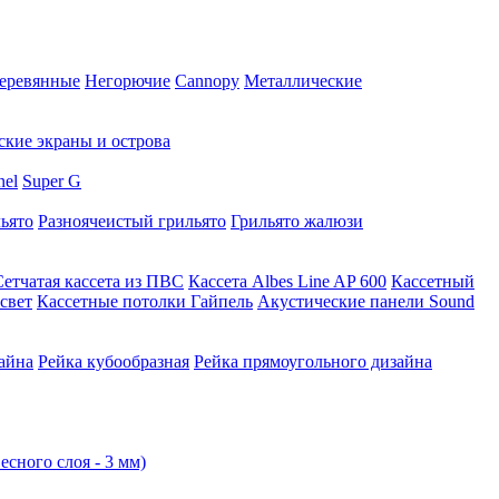
еревянные
Негорючие
Cannopy
Металлические
ские экраны и острова
nel
Super G
ьято
Разноячеистый грильято
Грильято жалюзи
Сетчатая кассета из ПВС
Кассета Albes Line AP 600
Кассетный
свет
Кассетные потолки Гайпель
Акустические панели Sound
айна
Рейка кубообразная
Рейка прямоугольного дизайна
есного слоя - 3 мм)