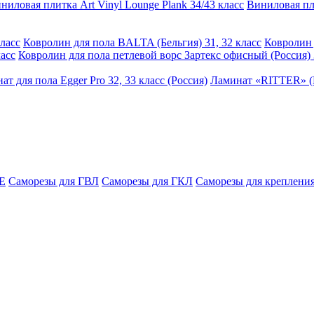
ниловая плитка Art Vinyl Lounge Plank 34/43 класс
Виниловая пли
ласс
Ковролин для пола BALTA (Бельгия) 31, 32 класс
Ковролин 
асс
Ковролин для пола петлевой ворс Зартекс офисный (Россия) 
ат для пола Egger Pro 32, 33 класс (Россия)
Ламинат «RITTER» (Р
E
Саморезы для ГВЛ
Саморезы для ГКЛ
Саморезы для крепления