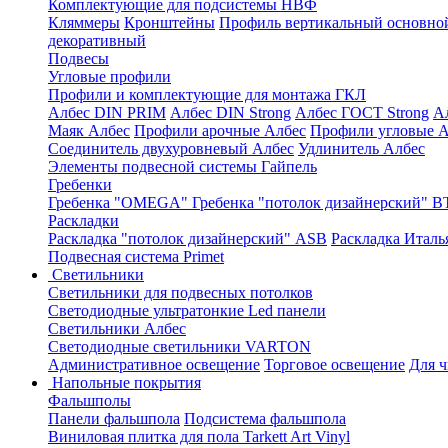
Комплектующие для подсистемы НВФ
Кляммеры
Кронштейны
Профиль вертикальный основно
декоративный
Подвесы
Угловые профили
Профили и комплектующие для монтажа ГКЛ
Албес DIN PRIM
Албес DIN Strong
Албес ГОСТ Strong
А
Маяк Албес
Профили арочные Албес
Профили угловые А
Соединитель двухуровневый Албес
Удлинитель Албес
Элементы подвесной системы Гайпель
Гребенки
Гребенка "OMEGA"
Гребенка "потолок дизайнерский" В
Раскладки
Раскладка "потолок дизайнерский" ASB
Раскладка Италь
Подвесная система Primet
Светильники
Светильники для подвесных потолков
Светодиодные ультратонкие Led панели
Светильники Албес
Светодиодные светильники VARTON
Административное освещение
Торговое освещение
Для 
Напольные покрытия
Фальшполы
Панели фальшпола
Подсистема фальшпола
Виниловая плитка для пола Tarkett Art Vinyl