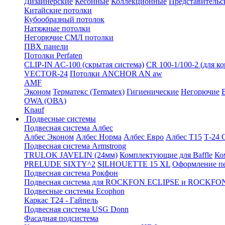
Дизайнерские
Кесонные
Коллекционные
Представительс
Китайские потолки
Кубообразный потолок
Натяжные потолки
Негорючие СМЛ потолки
ПВХ панели
Потолки Perfaten
CLIP-IN AC-100 (скрытая система)
CR 100-1/100-2 (для к
VECTOR-24
Потолки ANCHOR AN aw
AMF
Эконом
Терматекс (Termatex)
Гигиенические
Негорючие
OWA (ОВА)
Knauf
Подвесные системы
Подвесная система Албес
Албес Эконом
Албес Норма
Албес Евро
Албес T15
Т-24
Подвесная система Armstrong
TRULOK JAVELIN (24мм)
Комплектующие для Baffle
Ко
PRELUDE SIXTY^2
SILHOUETTE 15 XL
Оформление п
Подвесная система Рокфон
Подвесная система для ROCKFON ECLIPSE и ROCK
Подвесные системы Ecophon
Каркас Т24 - Гайпель
Подвесная система USG Donn
Фасадная подсистема