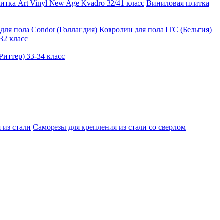
тка Art Vinyl New Age Kvadro 32/41 класс
Виниловая плитка
для пола Condor (Голландия)
Ковролин для пола ITC (Бельгия)
32 класс
иттер) 33-34 класс
 из стали
Саморезы для крепления из стали со сверлом