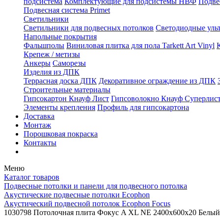
подсистема
Комплектующие для подсистемы НВФ
Подве
Подвесная система Primet
Светильники
Светильники для подвесных потолков
Светодиодные уль
Напольные покрытия
Фальшполы
Виниловая плитка для пола Tarkett Art Vinyl
Крепеж / метизы
Анкеры
Саморезы
Изделия из ДПК
Террасная доска ДПК
Декоративное ограждение из ДПК
Строительные материалы
Гипсокартон Кнауф Лист
Гипсоволокно Кнауф Суперлис
Элементы крепления
Профиль для гипсокартона
Доставка
Монтаж
Порошковая покраска
Контакты
Меню
Каталог товаров
Подвесные потолки и панели для подвесного потолка
Акустические подвесные потолки Ecophon
Акустический подвесной потолок Ecophon Focus
1030798 Потолочная плита Фокус A XL NE 2400x600x20 Белый