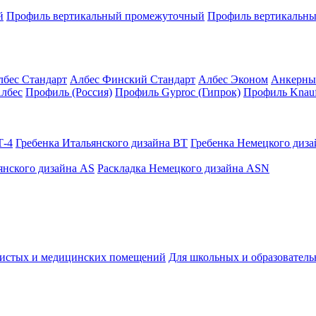
й
Профиль вертикальный промежуточный
Профиль вертикальны
лбес Стандарт
Албес Финский Стандарт
Албес Эконом
Анкерны
лбес
Профиль (Россия)
Профиль Gyproc (Гипрок)
Профиль Knauf
Т-4
Гребенка Итальянского дизайна BT
Гребенка Немецкого диз
янского дизайна AS
Раскладка Немецкого дизайна АSN
чистых и медицинских помещений
Для школьных и образовател