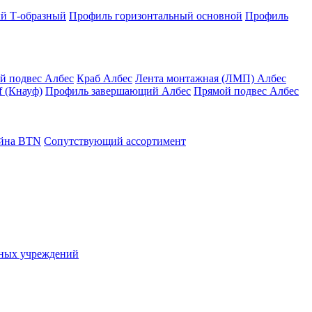
й Т-образный
Профиль горизонтальный основной
Профиль
й подвес Албес
Краб Албес
Лента монтажная (ЛМП) Албес
 (Кнауф)
Профиль завершающий Албес
Прямой подвес Албес
айна ВТN
Сопутствующий ассортимент
ьных учреждений