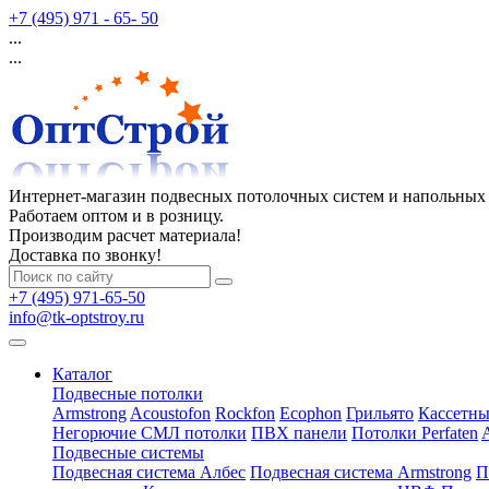
+7 (495) 971 - 65- 50
...
...
Интернет-магазин подвесных потолочных систем и напольных
Работаем оптом и в розницу.
Производим расчет материала!
Доставка по звонку!
+7 (495) 971-65-50
info@tk-optstroy.ru
Каталог
Подвесные потолки
Armstrong
Acoustofon
Rockfon
Ecophon
Грильято
Кассетны
Негорючие СМЛ потолки
ПВХ панели
Потолки Perfaten
Подвесные системы
Подвесная система Албес
Подвесная система Armstrong
П