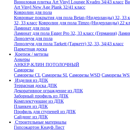
Виниловая плитка Art Vinyl Lounge Kvadro 34/43 класс
Ви
Art Vinyl New Age Plank 32/41 класс
Ковролин для пола
Ковровые покрытия для пола Betap (Нидерланды) 32, 33 к
32, 33 класс
Ковролин для пола Timzo (Нидерланды) 22 кл
Ламинат для пола
Ламинат для пола Egger Pro 32, 33 класс (Германия)
Ламин
Линолеум для пола
Линолеум для пола Tarkett (Таркетт) 32, 33, 34/43 класс
Паркетная доска
Крепеж / метизы
Анкеры
АНКЕР-КЛИН ПОТОЛОЧНЫЙ
Саморезы
Саморезы CL
Саморезы SL
Саморезы WSD
Саморезы WS
Изделия из ДПК
Террасная доска ДПК
Декоративное ограждение из ДПК
Заборный профиль из ДПК
Комплектующие из ДПК
Планкен из ДПК
Профиль для ступеней из ДПК
Сайдинг из ДПК
Строительные материалы
Гипсокартон Кнауф Лист