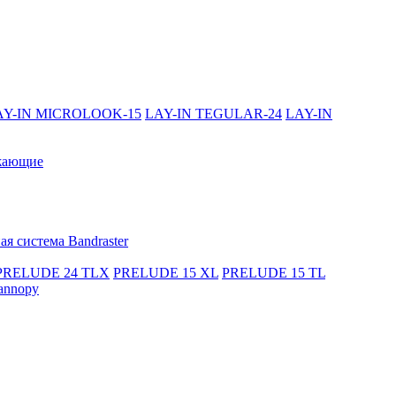
AY-IN MICROLOOK-15
LAY-IN TEGULAR-24
LAY-IN
жающие
я система Bandraster
PRELUDE 24 TLX
PRELUDE 15 XL
PRELUDE 15 TL
annopy