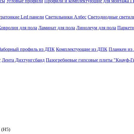
сы
Угловые профили
Профили и комплектующие для монтажа 
тратонкие Led панели
Светильники Албес
Светодиодные свети
Ковролин для пола
Ламинат для пола
Линолеум для пола
Паркетн
Заборный профиль из ДПК
Комплектующие из ДПК
Планкен из
т
Лента Дихтунгсбанд
Пазогребневые гипсовые плиты "Кнауф-Г
 (Н5)