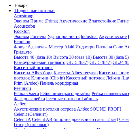
Товары
Подвесные потолки
Armstrong
Эконом
Прима (Prima)
Акустические
Влагостойкие
Гигие
Acoustofon
Rockfon
Эконом
Гигиена
Ударопрочность
Industrial
Акустические
Ecophon
Фокус
Адвантаж
Мастер
Alaid
Индастри
Гигиена
Соло
А
Грильято
Высота 40 (база 10)
Высота 30 (база 10)
Высота 30 (база 5)
Разноуровневый грильято
GL15 (h37)
GL15 (h47)
GL24 (h
Кассетный потолок
Кассеты Albes борд
Кассеты Albes тегуляр
Кассеты с пол
потолок Клип-ин (Clip in)
Кассетный потолок Лей-ин (Lay
Prim (Албес)
Панель коридорная
Реечный
Рейка Омега
Рейка немецкого дизайна
Рейка итальянског
Фасадная рейка
Реечные потолки Гайпель
Албес
Акустические потолки острова Албес SOUND PROFI
Celenit (Селенит)
Celenit A
Celenit AB (ширина древесного слоя - 2 мм)
Cele
Гинтр (гипсовые)