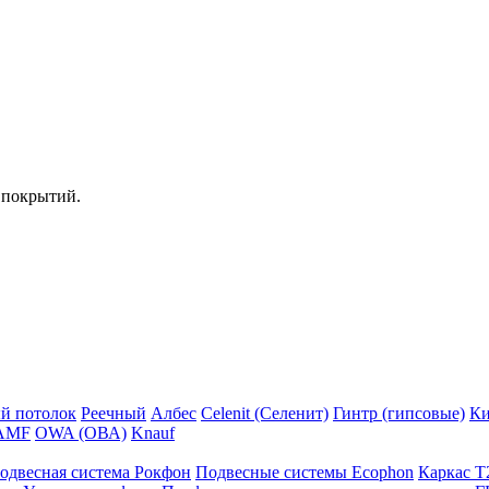
 покрытий.
й потолок
Реечный
Албес
Celenit (Селенит)
Гинтр (гипсовые)
Ки
AMF
OWA (ОВА)
Knauf
одвесная система Рокфон
Подвесные системы Ecophon
Каркас Т