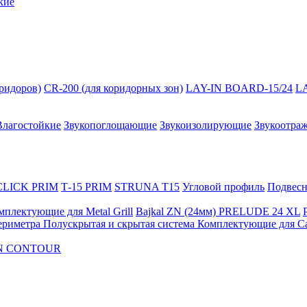
кие
оридоров)
CR-200 (для коридорных зон)
LAY-IN BOARD-15/24
L
Влагостойкие
Звукопоглощающие
Звукоизолирующие
Звукоотра
 CLICK PRIM
Т-15 PRIM
STRUNA Т15
Угловой профиль
Подвесна
мплектующие для Metal Grill
Bajkal ZN (24мм)
PRELUDE 24 XL
ериметра
Полускрытая и скрытая система
Комплектующие для C
FON CONTOUR