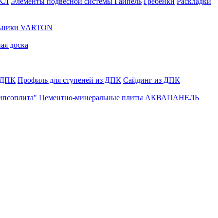
ГКЛ
Элементы подвесной системы Гайпель
Гребенки
Раскладки
льники VARTON
ая доска
 ДПК
Профиль для ступеней из ДПК
Сайдинг из ДПК
ипсоплита"
Цементно-минеральные плиты АКВАПАНЕЛЬ