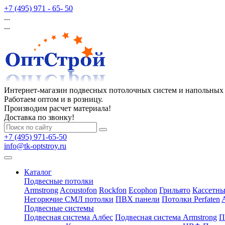
+7 (495) 971 - 65- 50
...
...
Интернет-магазин подвесных потолочных систем и напольных
Работаем оптом и в розницу.
Производим расчет материала!
Доставка по звонку!
+7 (495) 971-65-50
info@tk-optstroy.ru
Каталог
Подвесные потолки
Armstrong
Acoustofon
Rockfon
Ecophon
Грильято
Кассетны
Негорючие СМЛ потолки
ПВХ панели
Потолки Perfaten
Подвесные системы
Подвесная система Албес
Подвесная система Armstrong
П