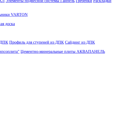
ГКЛ
Элементы подвесной системы Гайпель
Гребенки
Раскладки
льники VARTON
ая доска
 ДПК
Профиль для ступеней из ДПК
Сайдинг из ДПК
ипсоплита"
Цементно-минеральные плиты АКВАПАНЕЛЬ