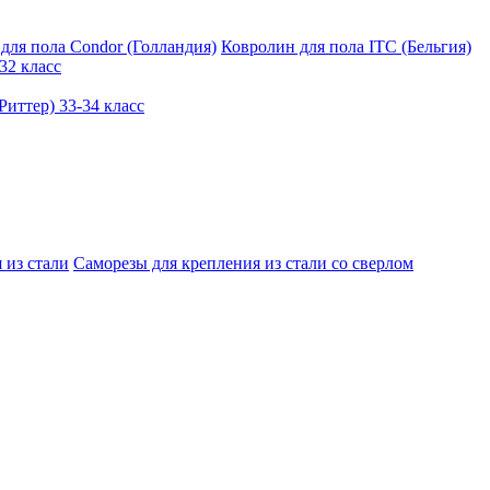
для пола Condor (Голландия)
Ковролин для пола ITC (Бельгия)
32 класс
иттер) 33-34 класс
 из стали
Саморезы для крепления из стали со сверлом