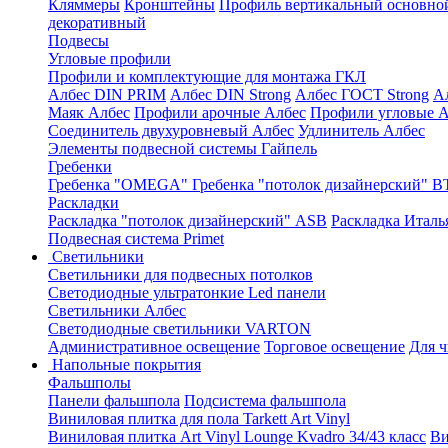
Кляммеры
Кронштейны
Профиль вертикальный основно
декоративный
Подвесы
Угловые профили
Профили и комплектующие для монтажа ГКЛ
Албес DIN PRIM
Албес DIN Strong
Албес ГОСТ Strong
А
Маяк Албес
Профили арочные Албес
Профили угловые А
Соединитель двухуровневый Албес
Удлинитель Албес
Элементы подвесной системы Гайпель
Гребенки
Гребенка "OMEGA"
Гребенка "потолок дизайнерский" В
Раскладки
Раскладка "потолок дизайнерский" ASB
Раскладка Италь
Подвесная система Primet
Светильники
Светильники для подвесных потолков
Светодиодные ультратонкие Led панели
Светильники Албес
Светодиодные светильники VARTON
Административное освещение
Торговое освещение
Для 
Напольные покрытия
Фальшполы
Панели фальшпола
Подсистема фальшпола
Виниловая плитка для пола Tarkett Art Vinyl
Виниловая плитка Art Vinyl Lounge Kvadro 34/43 класс
Ви