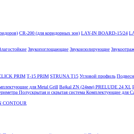
оридоров)
CR-200 (для коридорных зон)
LAY-IN BOARD-15/24
L
Влагостойкие
Звукопоглощающие
Звукоизолирующие
Звукоотра
 CLICK PRIM
Т-15 PRIM
STRUNA Т15
Угловой профиль
Подвесна
мплектующие для Metal Grill
Bajkal ZN (24мм)
PRELUDE 24 XL
ериметра
Полускрытая и скрытая система
Комплектующие для C
FON CONTOUR