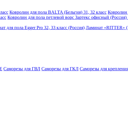
ласс
Ковролин для пола BALTA (Бельгия) 31, 32 класс
Ковролин 
асс
Ковролин для пола петлевой ворс Зартекс офисный (Россия) 
ат для пола Egger Pro 32, 33 класс (Россия)
Ламинат «RITTER» (Р
E
Саморезы для ГВЛ
Саморезы для ГКЛ
Саморезы для крепления