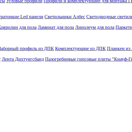
сы
Угловые профили
Профили и комплектующие для монтажа 
тратонкие Led панели
Светильники Албес
Светодиодные свети
Ковролин для пола
Ламинат для пола
Линолеум для пола
Паркетн
Заборный профиль из ДПК
Комплектующие из ДПК
Планкен из
т
Лента Дихтунгсбанд
Пазогребневые гипсовые плиты "Кнауф-Г