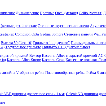
нические
Дизайнерские
Цветные
Orcal (металл)
Cellio (металл)
Д
Цветные дизайнерские
Стеновые акустические панели
Акустиче
квафайер
Combison
Opta
Gedina
Sombra
Стеновые панели Wall Pa
Высота 50 (база 10)
Грильято "под дерево"
Пирамидальный грил
34)
Треугольное грильято
Грильято D15 (диагональное)
ускрытой кромкой Вектор
Кассеты Albes с скрытой кромкой AC
 in)
Кассеты Albes Strong
Кассеты Cesal
Кассетные потолки Люм
о дизайна
V-образная рейка
Пластинообразная рейка
Рейка S-диз
nit ABE (ширина древесного слоя - 1 мм)
Celenit NB (ширина древ
кие