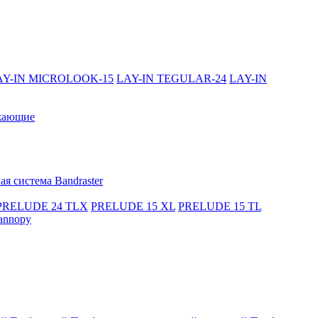
AY-IN MICROLOOK-15
LAY-IN TEGULAR-24
LAY-IN
жающие
я система Bandraster
PRELUDE 24 TLX
PRELUDE 15 XL
PRELUDE 15 TL
annopy