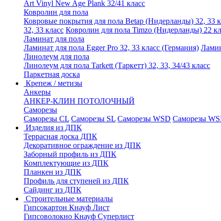
Art Vinyl New Age Plank 32/41 класс
Ковролин для пола
Ковровые покрытия для пола Betap (Нидерланды) 32, 33 к
32, 33 класс
Ковролин для пола Timzo (Нидерланды) 22 кл
Ламинат для пола
Ламинат для пола Egger Pro 32, 33 класс (Германия)
Ламин
Линолеум для пола
Линолеум для пола Tarkett (Таркетт) 32, 33, 34/43 класс
Паркетная доска
Крепеж / метизы
Анкеры
АНКЕР-КЛИН ПОТОЛОЧНЫЙ
Саморезы
Саморезы CL
Саморезы SL
Саморезы WSD
Саморезы WS
Изделия из ДПК
Террасная доска ДПК
Декоративное ограждение из ДПК
Заборный профиль из ДПК
Комплектующие из ДПК
Планкен из ДПК
Профиль для ступеней из ДПК
Сайдинг из ДПК
Строительные материалы
Гипсокартон Кнауф Лист
Гипсоволокно Кнауф Суперлист