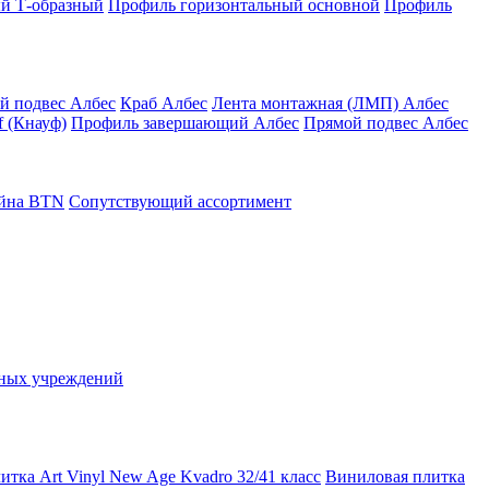
й Т-образный
Профиль горизонтальный основной
Профиль
й подвес Албес
Краб Албес
Лента монтажная (ЛМП) Албес
 (Кнауф)
Профиль завершающий Албес
Прямой подвес Албес
айна ВТN
Сопутствующий ассортимент
ьных учреждений
тка Art Vinyl New Age Kvadro 32/41 класс
Виниловая плитка