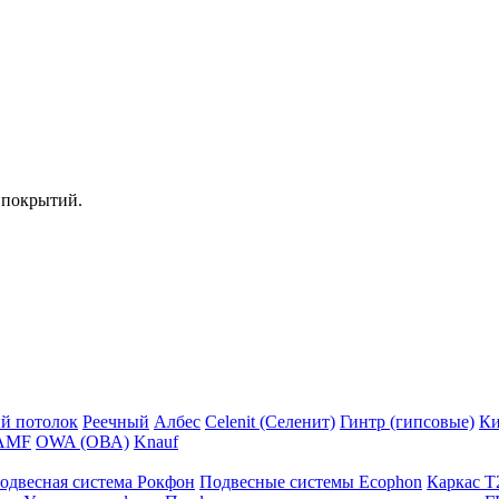
 покрытий.
й потолок
Реечный
Албес
Celenit (Селенит)
Гинтр (гипсовые)
Ки
AMF
OWA (ОВА)
Knauf
одвесная система Рокфон
Подвесные системы Ecophon
Каркас Т