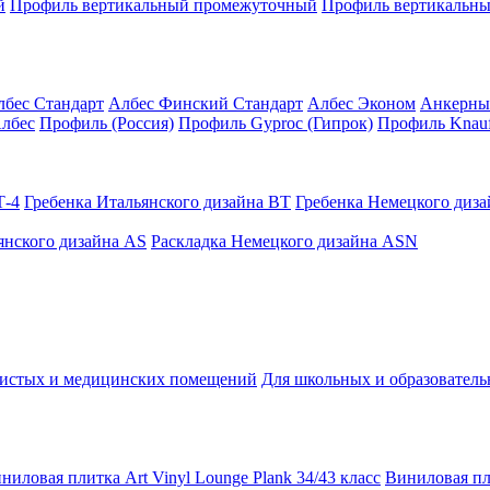
й
Профиль вертикальный промежуточный
Профиль вертикальны
лбес Стандарт
Албес Финский Стандарт
Албес Эконом
Анкерны
лбес
Профиль (Россия)
Профиль Gyproc (Гипрок)
Профиль Knauf
Т-4
Гребенка Итальянского дизайна BT
Гребенка Немецкого диз
янского дизайна AS
Раскладка Немецкого дизайна АSN
чистых и медицинских помещений
Для школьных и образовател
ниловая плитка Art Vinyl Lounge Plank 34/43 класс
Виниловая пли