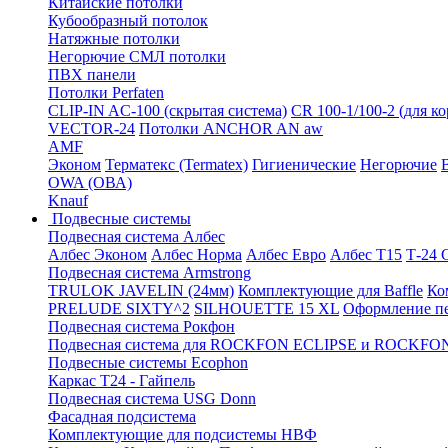
Китайские потолки
Кубообразный потолок
Натяжные потолки
Негорючие СМЛ потолки
ПВХ панели
Потолки Perfaten
CLIP-IN AC-100 (скрытая система)
CR 100-1/100-2 (для к
VECTOR-24
Потолки ANCHOR AN aw
AMF
Эконом
Терматекс (Termatex)
Гигиенические
Негорючие
OWA (ОВА)
Knauf
Подвесные системы
Подвесная система Албес
Албес Эконом
Албес Норма
Албес Евро
Албес T15
Т-24
Подвесная система Armstrong
TRULOK JAVELIN (24мм)
Комплектующие для Baffle
Ко
PRELUDE SIXTY^2
SILHOUETTE 15 XL
Оформление п
Подвесная система Рокфон
Подвесная система для ROCKFON ECLIPSE и ROCK
Подвесные системы Ecophon
Каркас Т24 - Гайпель
Подвесная система USG Donn
Фасадная подсистема
Комплектующие для подсистемы НВФ