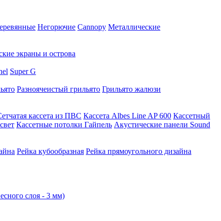
еревянные
Негорючие
Cannopy
Металлические
ские экраны и острова
nel
Super G
ьято
Разноячеистый грильято
Грильято жалюзи
Сетчатая кассета из ПВС
Кассета Albes Line AP 600
Кассетный
свет
Кассетные потолки Гайпель
Акустические панели Sound
айна
Рейка кубообразная
Рейка прямоугольного дизайна
есного слоя - 3 мм)