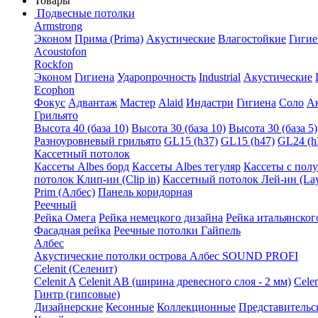
Товары
Подвесные потолки
Armstrong
Эконом
Прима (Prima)
Акустические
Влагостойкие
Гигие
Acoustofon
Rockfon
Эконом
Гигиена
Ударопрочность
Industrial
Акустические
Ecophon
Фокус
Адвантаж
Мастер
Alaid
Индастри
Гигиена
Соло
А
Грильято
Высота 40 (база 10)
Высота 30 (база 10)
Высота 30 (база 5)
Разноуровневый грильято
GL15 (h37)
GL15 (h47)
GL24 (h
Кассетный потолок
Кассеты Albes борд
Кассеты Albes тегуляр
Кассеты с пол
потолок Клип-ин (Clip in)
Кассетный потолок Лей-ин (Lay
Prim (Албес)
Панель коридорная
Реечный
Рейка Омега
Рейка немецкого дизайна
Рейка итальянског
Фасадная рейка
Реечные потолки Гайпель
Албес
Акустические потолки острова Албес SOUND PROFI
Celenit (Селенит)
Celenit A
Celenit AB (ширина древесного слоя - 2 мм)
Cele
Гинтр (гипсовые)
Дизайнерские
Кесонные
Коллекционные
Представительс