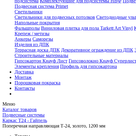
подсистема
Комплектующие для подсистемы НВФ
Подве
Подвесная система Primet
Светильники
Светильники для подвесных потолков
Светодиодные уль
Напольные покрытия
Фальшполы
Виниловая плитка для пола Tarkett Art Vinyl
Крепеж / метизы
Анкеры
Саморезы
Изделия из ДПК
Террасная доска ДПК
Декоративное ограждение из ДПК
Строительные материалы
Гипсокартон Кнауф Лист
Гипсоволокно Кнауф Суперлис
Элементы крепления
Профиль для гипсокартона
Доставка
Монтаж
Порошковая покраска
Контакты
Меню
Каталог товаров
Подвесные системы
Каркас Т24 - Гайпель
Поперечная направляющая Т-24, золото, 1200 мм