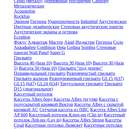
Cellio (металл)
Деревянные
Негорючие
Cannopy
Металлические
Acoustofon
Rockfon
Эконом
Гигиена
Ударопрочность
Industrial
Акустические
Цветные дизайнерские
Стеновые акустические панели
Акустические экраны и острова
Ecophon
Фокус
Адвантаж
Мастер
Alaid
Индастри
Гигиена
Соло
Аквафайер
Combison
Opta
Gedina
Sombra
Стеновые
панели Wall Panel
Super G
Грильято
Высота 40 (база 10)
Высота 30 (база 10)
Высота 30 (база
5)
Высота 50 (база 10)
Грильято "под дерево"
Пирамидальный грильято
Разноячеистый грильято
Грильято жалюзи
Разноуровневый грильято
GL15 (h37)
GL15 (h47)
GL24 (h34)
Треугольное грильято
Грильято
D15 (диагональное)
Кассетный потолок
Кассеты Albes борд
Кассеты Albes тегуляр
Кассеты с
полускрытой кромкой Вектор
Кассеты Albes с скрытой
кромкой AC
Сетчатая кассета из ПВС
Кассета Albes Line
AP 600
Кассетный потолок Клип-ин (Clip in)
Кассетный
потолок Лей-ин (Lay in)
Кассеты Albes Strong
Кассеты
Cesal
Кассетные потолки Люмсвет
Кассетные потолки