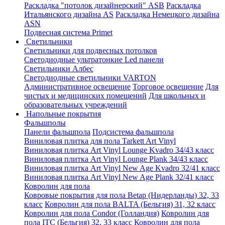
Раскладка "потолок дизайнерский" ASB
Раскладка
Итальянского дизайна AS
Раскладка Немецкого дизайна
АSN
Подвесная система Primet
Светильники
Светильники для подвесных потолков
Светодиодные ультратонкие Led панели
Светильники Албес
Светодиодные светильники VARTON
Административное освещение
Торговое освещение
Для
чистых и медицинских помещений
Для школьных и
образовательных учреждений
Напольные покрытия
Фальшполы
Панели фальшпола
Подсистема фальшпола
Виниловая плитка для пола Tarkett Art Vinyl
Виниловая плитка Art Vinyl Lounge Kvadro 34/43 класс
Виниловая плитка Art Vinyl Lounge Plank 34/43 класс
Виниловая плитка Art Vinyl New Age Kvadro 32/41 класс
Виниловая плитка Art Vinyl New Age Plank 32/41 класс
Ковролин для пола
Ковровые покрытия для пола Betap (Нидерланды) 32, 33
класс
Ковролин для пола BALTA (Бельгия) 31, 32 класс
Ковролин для пола Condor (Голландия)
Ковролин для
пола ITC (Бельгия) 32, 33 класс
Ковролин для пола