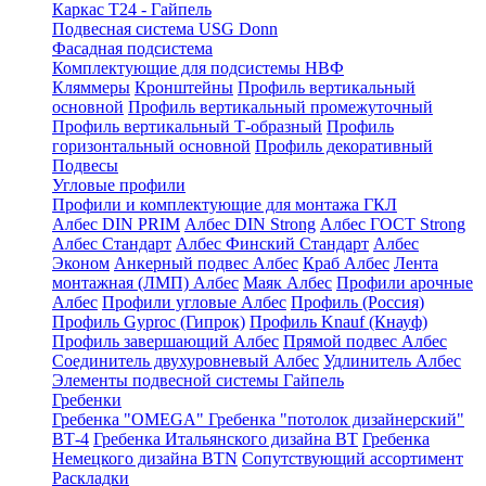
Каркас Т24 - Гайпель
Подвесная система USG Donn
Фасадная подсистема
Комплектующие для подсистемы НВФ
Кляммеры
Кронштейны
Профиль вертикальный
основной
Профиль вертикальный промежуточный
Профиль вертикальный Т-образный
Профиль
горизонтальный основной
Профиль декоративный
Подвесы
Угловые профили
Профили и комплектующие для монтажа ГКЛ
Албес DIN PRIM
Албес DIN Strong
Албес ГОСТ Strong
Албес Стандарт
Албес Финский Стандарт
Албес
Эконом
Анкерный подвес Албес
Краб Албес
Лента
монтажная (ЛМП) Албес
Маяк Албес
Профили арочные
Албес
Профили угловые Албес
Профиль (Россия)
Профиль Gyproc (Гипрок)
Профиль Knauf (Кнауф)
Профиль завершающий Албес
Прямой подвес Албес
Соединитель двухуровневый Албес
Удлинитель Албес
Элементы подвесной системы Гайпель
Гребенки
Гребенка "OMEGA"
Гребенка "потолок дизайнерский"
ВТ-4
Гребенка Итальянского дизайна BT
Гребенка
Немецкого дизайна ВТN
Сопутствующий ассортимент
Раскладки