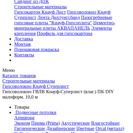
Сайдинг из ДПК
Строительные материалы
Гипсокартон Кнауф Лист
Гипсоволокно Кнауф
Суперлист
Лента Дихтунгсбанд
Пазогребневые
гипсовые плиты "Кнауф-Гипсоплита"
Цементно-
минеральные плиты АКВАПАНЕЛЬ
Элементы
крепления
Профиль для гипсокартона
Доставка
Монтаж
Порошковая покраска
Контакты
Меню
Каталог товаров
Строительные материалы
Гипсоволокно Кнауф Суперлист
Гипсоволокно ГВЛВ Кнауф-Суперлист (влаг.) ПК DIY
малоформ. 10,0 м
Товары
Подвесные потолки
Armstrong
Эконом
Прима (Prima)
Акустические
Влагостойкие
Гигиенические
Дизайнерские
Цветные
Orcal (металл)