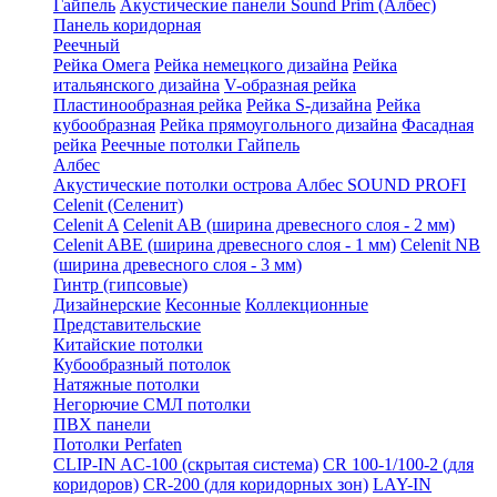
Гайпель
Акустические панели Sound Prim (Албес)
Панель коридорная
Реечный
Рейка Омега
Рейка немецкого дизайна
Рейка
итальянского дизайна
V-образная рейка
Пластинообразная рейка
Рейка S-дизайна
Рейка
кубообразная
Рейка прямоугольного дизайна
Фасадная
рейка
Реечные потолки Гайпель
Албес
Акустические потолки острова Албес SOUND PROFI
Celenit (Селенит)
Celenit A
Celenit AB (ширина древесного слоя - 2 мм)
Celenit ABE (ширина древесного слоя - 1 мм)
Celenit NB
(ширина древесного слоя - 3 мм)
Гинтр (гипсовые)
Дизайнерские
Кесонные
Коллекционные
Представительские
Китайские потолки
Кубообразный потолок
Натяжные потолки
Негорючие СМЛ потолки
ПВХ панели
Потолки Perfaten
CLIP-IN AC-100 (скрытая система)
CR 100-1/100-2 (для
коридоров)
CR-200 (для коридорных зон)
LAY-IN