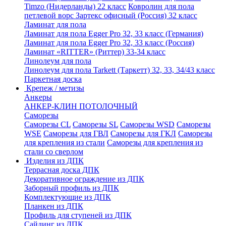
Timzo (Нидерланды) 22 класс
Ковролин для пола
петлевой ворс Зартекс офисный (Россия) 32 класс
Ламинат для пола
Ламинат для пола Egger Pro 32, 33 класс (Германия)
Ламинат для пола Egger Pro 32, 33 класс (Россия)
Ламинат «RITTER» (Риттер) 33-34 класс
Линолеум для пола
Линолеум для пола Tarkett (Таркетт) 32, 33, 34/43 класс
Паркетная доска
Крепеж / метизы
Анкеры
АНКЕР-КЛИН ПОТОЛОЧНЫЙ
Саморезы
Саморезы CL
Саморезы SL
Саморезы WSD
Саморезы
WSE
Саморезы для ГВЛ
Саморезы для ГКЛ
Саморезы
для крепления из стали
Саморезы для крепления из
стали со сверлом
Изделия из ДПК
Террасная доска ДПК
Декоративное ограждение из ДПК
Заборный профиль из ДПК
Комплектующие из ДПК
Планкен из ДПК
Профиль для ступеней из ДПК
Сайдинг из ДПК