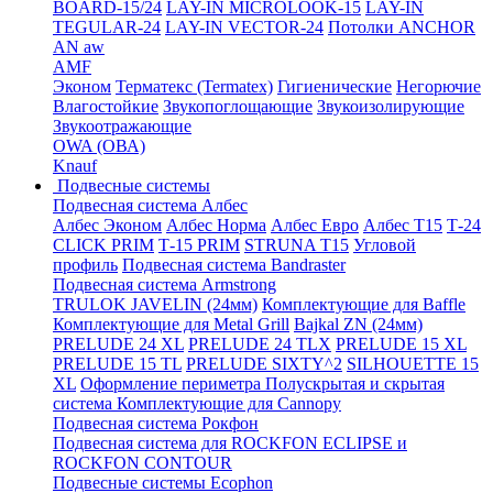
BOARD-15/24
LAY-IN MICROLOOK-15
LAY-IN
TEGULAR-24
LAY-IN VECTOR-24
Потолки ANCHOR
AN aw
AMF
Эконом
Терматекс (Termatex)
Гигиенические
Негорючие
Влагостойкие
Звукопоглощающие
Звукоизолирующие
Звукоотражающие
OWA (ОВА)
Knauf
Подвесные системы
Подвесная система Албес
Албес Эконом
Албес Норма
Албес Евро
Албес T15
Т-24
CLICK PRIM
Т-15 PRIM
STRUNA Т15
Угловой
профиль
Подвесная система Bandraster
Подвесная система Armstrong
TRULOK JAVELIN (24мм)
Комплектующие для Baffle
Комплектующие для Metal Grill
Bajkal ZN (24мм)
PRELUDE 24 XL
PRELUDE 24 TLX
PRELUDE 15 XL
PRELUDE 15 TL
PRELUDE SIXTY^2
SILHOUETTE 15
XL
Оформление периметра
Полускрытая и скрытая
система
Комплектующие для Cannopy
Подвесная система Рокфон
Подвесная система для ROCKFON ECLIPSE и
ROCKFON CONTOUR
Подвесные системы Ecophon