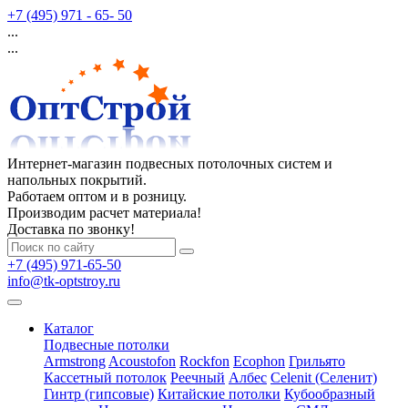
+7 (495) 971 - 65- 50
...
...
Интернет-магазин подвесных потолочных систем и
напольных покрытий.
Работаем оптом и в розницу.
Производим расчет материала!
Доставка по звонку!
+7 (495) 971-65-50
info@tk-optstroy.ru
Каталог
Подвесные потолки
Armstrong
Acoustofon
Rockfon
Ecophon
Грильято
Кассетный потолок
Реечный
Албес
Celenit (Селенит)
Гинтр (гипсовые)
Китайские потолки
Кубообразный