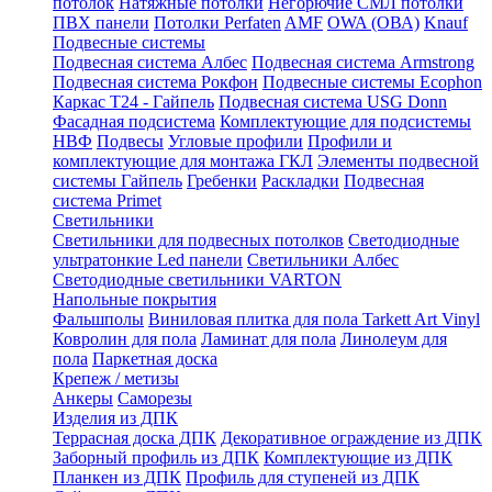
потолок
Натяжные потолки
Негорючие СМЛ потолки
ПВХ панели
Потолки Perfaten
AMF
OWA (ОВА)
Knauf
Подвесные системы
Подвесная система Албес
Подвесная система Armstrong
Подвесная система Рокфон
Подвесные системы Ecophon
Каркас Т24 - Гайпель
Подвесная система USG Donn
Фасадная подсистема
Комплектующие для подсистемы
НВФ
Подвесы
Угловые профили
Профили и
комплектующие для монтажа ГКЛ
Элементы подвесной
системы Гайпель
Гребенки
Раскладки
Подвесная
система Primet
Светильники
Светильники для подвесных потолков
Светодиодные
ультратонкие Led панели
Светильники Албес
Светодиодные светильники VARTON
Напольные покрытия
Фальшполы
Виниловая плитка для пола Tarkett Art Vinyl
Ковролин для пола
Ламинат для пола
Линолеум для
пола
Паркетная доска
Крепеж / метизы
Анкеры
Саморезы
Изделия из ДПК
Террасная доска ДПК
Декоративное ограждение из ДПК
Заборный профиль из ДПК
Комплектующие из ДПК
Планкен из ДПК
Профиль для ступеней из ДПК