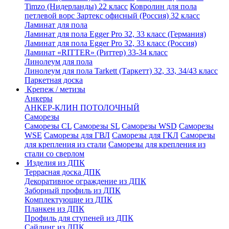
Timzo (Нидерланды) 22 класс
Ковролин для пола
петлевой ворс Зартекс офисный (Россия) 32 класс
Ламинат для пола
Ламинат для пола Egger Pro 32, 33 класс (Германия)
Ламинат для пола Egger Pro 32, 33 класс (Россия)
Ламинат «RITTER» (Риттер) 33-34 класс
Линолеум для пола
Линолеум для пола Tarkett (Таркетт) 32, 33, 34/43 класс
Паркетная доска
Крепеж / метизы
Анкеры
АНКЕР-КЛИН ПОТОЛОЧНЫЙ
Саморезы
Саморезы CL
Саморезы SL
Саморезы WSD
Саморезы
WSE
Саморезы для ГВЛ
Саморезы для ГКЛ
Саморезы
для крепления из стали
Саморезы для крепления из
стали со сверлом
Изделия из ДПК
Террасная доска ДПК
Декоративное ограждение из ДПК
Заборный профиль из ДПК
Комплектующие из ДПК
Планкен из ДПК
Профиль для ступеней из ДПК
Сайдинг из ДПК