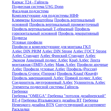
Каркас Т24 - Гайпель
Подвесная система USG Donn
Фасадная подсистема
Комплектующие для подсистемы НВФ
Кляммеры
Кронштейны
Профиль вертикальный
основной
Профиль вертикальный промежуточный
Профиль вертикальный Т-образный
Профиль
горизонтальный основной
Профиль декоративный
Подвесы
Угловые профили
Профили и комплектующие для монтажа ГКЛ
Албес DIN PRIM
Албес DIN Strong
Албес ГОСТ Strong
Албес Стандарт
Албес Финский Стандарт
Албес
Эконом
Анкерный подвес Албес
Краб Албес
Лента
монтажная (ЛМП) Албес
Маяк Албес
Профили арочные
Албес
Профили угловые Албес
Профиль (Россия)
Профиль Gyproc (Гипрок)
Профиль Knauf (Кнауф)
Профиль завершающий Албес
Прямой подвес Албес
Соединитель двухуровневый Албес
Удлинитель Албес
Элементы подвесной системы Гайпель
Гребенки
Гребенка "OMEGA"
Гребенка "потолок дизайнерский"
ВТ-4
Гребенка Итальянского дизайна BT
Гребенка
Немецкого дизайна ВТN
Сопутствующий ассортимент
Раскладки