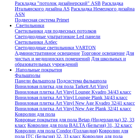
Раскладка "потолок дизайнерский" ASB
Раскладка
Итальянского дизайна AS
Раскладка Немецкого дизайна
АSN
Подвесная система Primet
Светильники
Светильники для подвесных потолков
Светодиодные ультратонкие Led панели
Светильники Албес
Светодиодные светильники VARTON
Административное освещение
Торговое освещение
Для
чистых и медицинских помещений
Для школьных и
образовательных учреждений
Напольные покрытия
Фальшполы
Панели фальшпола
Подсистема фальшпола
Виниловая плитка для пола Tarkett Art Vinyl
Виниловая плитка Art Vinyl Lounge Kvadro 34/43 класс
Виниловая плитка Art Vinyl Lounge Plank 34/43 класс
Виниловая плитка Art Vinyl New Age Kvadro 32/41 класс
Виниловая плитка Art Vinyl New Age Plank 32/41 класс
Ковролин для пола
Ковровые покрытия для пола Betap (Нидерланды) 32, 33
класс
Ковролин для пола BALTA (Бельгия) 31, 32 класс
Ковролин для пола Condor (Голландия)
Ковролин для
пола ITC (Бельгия) 32, 33 класс
Ковролин для пола