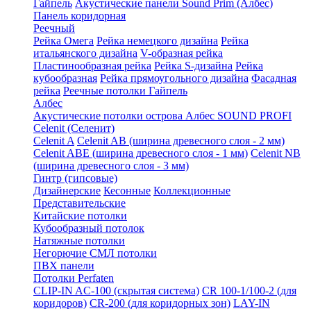
Гайпель
Акустические панели Sound Prim (Албес)
Панель коридорная
Реечный
Рейка Омега
Рейка немецкого дизайна
Рейка
итальянского дизайна
V-образная рейка
Пластинообразная рейка
Рейка S-дизайна
Рейка
кубообразная
Рейка прямоугольного дизайна
Фасадная
рейка
Реечные потолки Гайпель
Албес
Акустические потолки острова Албес SOUND PROFI
Celenit (Селенит)
Celenit A
Celenit AB (ширина древесного слоя - 2 мм)
Celenit ABE (ширина древесного слоя - 1 мм)
Celenit NB
(ширина древесного слоя - 3 мм)
Гинтр (гипсовые)
Дизайнерские
Кесонные
Коллекционные
Представительские
Китайские потолки
Кубообразный потолок
Натяжные потолки
Негорючие СМЛ потолки
ПВХ панели
Потолки Perfaten
CLIP-IN AC-100 (скрытая система)
CR 100-1/100-2 (для
коридоров)
CR-200 (для коридорных зон)
LAY-IN