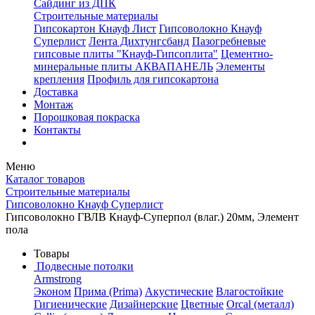
Сайдинг из ДПК
Строительные материалы
Гипсокартон Кнауф Лист
Гипсоволокно Кнауф
Суперлист
Лента Дихтунгсбанд
Пазогребневые
гипсовые плиты "Кнауф-Гипсоплита"
Цементно-
минеральные плиты АКВАПАНЕЛЬ
Элементы
крепления
Профиль для гипсокартона
Доставка
Монтаж
Порошковая покраска
Контакты
Меню
Каталог товаров
Строительные материалы
Гипсоволокно Кнауф Суперлист
Гипсоволокно ГВЛВ Кнауф-Суперпол (влаг.) 20мм, Элемент
пола
Товары
Подвесные потолки
Armstrong
Эконом
Прима (Prima)
Акустические
Влагостойкие
Гигиенические
Дизайнерские
Цветные
Orcal (металл)