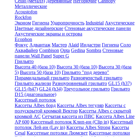
Cellio (металл)
Деревянные
Негорючие
Cannopy
Металлические
Acoustofon
Rockfon
Эконом
Гигиена
Ударопрочность
Industrial
Акустические
Цветные дизайнерские
Стеновые акустические панели
Акустические экраны и острова
Ecophon
Фокус
Адвантаж
Мастер
Alaid
Индастри
Гигиена
Соло
Аквафайер
Combison
Opta
Gedina
Sombra
Стеновые
панели Wall Panel
Super G
Грильято
Высота 40 (база 10)
Высота 30 (база 10)
Высота 30 (база
5)
Высота 50 (база 10)
Грильято "под дерево"
Пирамидальный грильято
Разноячеистый грильято
Грильято жалюзи
Разноуровневый грильято
GL15 (h37)
GL15 (h47)
GL24 (h34)
Треугольное грильято
Грильято
D15 (диагональное)
Кассетный потолок
Кассеты Albes борд
Кассеты Albes тегуляр
Кассеты с
полускрытой кромкой Вектор
Кассеты Albes с скрытой
кромкой AC
Сетчатая кассета из ПВС
Кассета Albes Line
AP 600
Кассетный потолок Клип-ин (Clip in)
Кассетный
потолок Лей-ин (Lay in)
Кассеты Albes Strong
Кассеты
Cesal
Кассетные потолки Люмсвет
Кассетные потолки