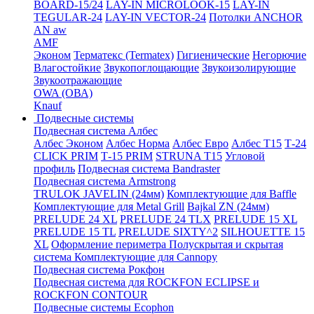
BOARD-15/24
LAY-IN MICROLOOK-15
LAY-IN
TEGULAR-24
LAY-IN VECTOR-24
Потолки ANCHOR
AN aw
AMF
Эконом
Терматекс (Termatex)
Гигиенические
Негорючие
Влагостойкие
Звукопоглощающие
Звукоизолирующие
Звукоотражающие
OWA (ОВА)
Knauf
Подвесные системы
Подвесная система Албес
Албес Эконом
Албес Норма
Албес Евро
Албес T15
Т-24
CLICK PRIM
Т-15 PRIM
STRUNA Т15
Угловой
профиль
Подвесная система Bandraster
Подвесная система Armstrong
TRULOK JAVELIN (24мм)
Комплектующие для Baffle
Комплектующие для Metal Grill
Bajkal ZN (24мм)
PRELUDE 24 XL
PRELUDE 24 TLX
PRELUDE 15 XL
PRELUDE 15 TL
PRELUDE SIXTY^2
SILHOUETTE 15
XL
Оформление периметра
Полускрытая и скрытая
система
Комплектующие для Cannopy
Подвесная система Рокфон
Подвесная система для ROCKFON ECLIPSE и
ROCKFON CONTOUR
Подвесные системы Ecophon