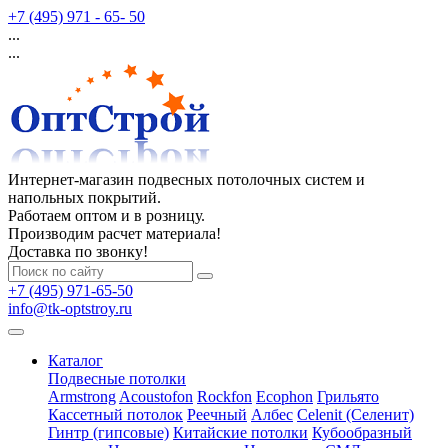
+7 (495) 971 - 65- 50
...
...
Интернет-магазин подвесных потолочных систем и
напольных покрытий.
Работаем оптом и в розницу.
Производим расчет материала!
Доставка по звонку!
+7 (495) 971-65-50
info@tk-optstroy.ru
Каталог
Подвесные потолки
Armstrong
Acoustofon
Rockfon
Ecophon
Грильято
Кассетный потолок
Реечный
Албес
Celenit (Селенит)
Гинтр (гипсовые)
Китайские потолки
Кубообразный