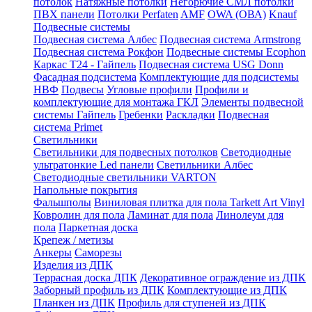
потолок
Натяжные потолки
Негорючие СМЛ потолки
ПВХ панели
Потолки Perfaten
AMF
OWA (ОВА)
Knauf
Подвесные системы
Подвесная система Албес
Подвесная система Armstrong
Подвесная система Рокфон
Подвесные системы Ecophon
Каркас Т24 - Гайпель
Подвесная система USG Donn
Фасадная подсистема
Комплектующие для подсистемы
НВФ
Подвесы
Угловые профили
Профили и
комплектующие для монтажа ГКЛ
Элементы подвесной
системы Гайпель
Гребенки
Раскладки
Подвесная
система Primet
Светильники
Светильники для подвесных потолков
Светодиодные
ультратонкие Led панели
Светильники Албес
Светодиодные светильники VARTON
Напольные покрытия
Фальшполы
Виниловая плитка для пола Tarkett Art Vinyl
Ковролин для пола
Ламинат для пола
Линолеум для
пола
Паркетная доска
Крепеж / метизы
Анкеры
Саморезы
Изделия из ДПК
Террасная доска ДПК
Декоративное ограждение из ДПК
Заборный профиль из ДПК
Комплектующие из ДПК
Планкен из ДПК
Профиль для ступеней из ДПК