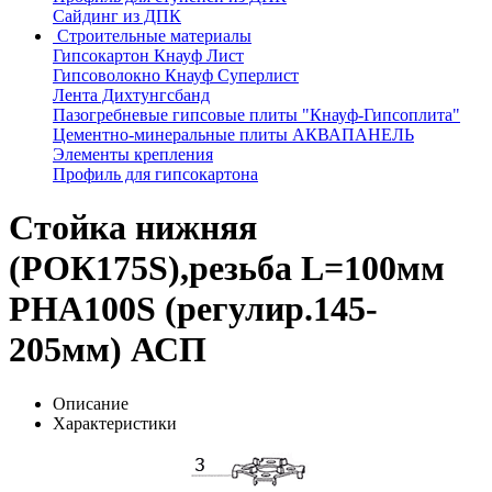
Сайдинг из ДПК
Строительные материалы
Гипсокартон Кнауф Лист
Гипсоволокно Кнауф Суперлист
Лента Дихтунгсбанд
Пазогребневые гипсовые плиты "Кнауф-Гипсоплита"
Цементно-минеральные плиты АКВАПАНЕЛЬ
Элементы крепления
Профиль для гипсокартона
Стойка нижняя
(РОК175S),резьба L=100мм
РНА100S (регулир.145-
205мм) АСП
Описание
Характеристики