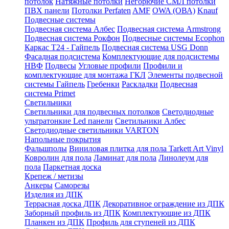
потолок
Натяжные потолки
Негорючие СМЛ потолки
ПВХ панели
Потолки Perfaten
AMF
OWA (ОВА)
Knauf
Подвесные системы
Подвесная система Албес
Подвесная система Armstrong
Подвесная система Рокфон
Подвесные системы Ecophon
Каркас Т24 - Гайпель
Подвесная система USG Donn
Фасадная подсистема
Комплектующие для подсистемы
НВФ
Подвесы
Угловые профили
Профили и
комплектующие для монтажа ГКЛ
Элементы подвесной
системы Гайпель
Гребенки
Раскладки
Подвесная
система Primet
Светильники
Светильники для подвесных потолков
Светодиодные
ультратонкие Led панели
Светильники Албес
Светодиодные светильники VARTON
Напольные покрытия
Фальшполы
Виниловая плитка для пола Tarkett Art Vinyl
Ковролин для пола
Ламинат для пола
Линолеум для
пола
Паркетная доска
Крепеж / метизы
Анкеры
Саморезы
Изделия из ДПК
Террасная доска ДПК
Декоративное ограждение из ДПК
Заборный профиль из ДПК
Комплектующие из ДПК
Планкен из ДПК
Профиль для ступеней из ДПК