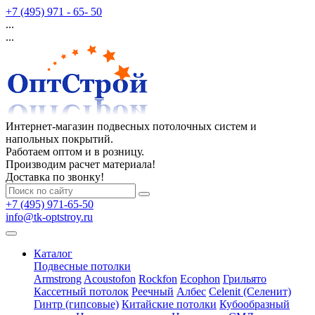
+7 (495) 971 - 65- 50
...
...
Интернет-магазин подвесных потолочных систем и
напольных покрытий.
Работаем оптом и в розницу.
Производим расчет материала!
Доставка по звонку!
+7 (495) 971-65-50
info@tk-optstroy.ru
Каталог
Подвесные потолки
Armstrong
Acoustofon
Rockfon
Ecophon
Грильято
Кассетный потолок
Реечный
Албес
Celenit (Селенит)
Гинтр (гипсовые)
Китайские потолки
Кубообразный