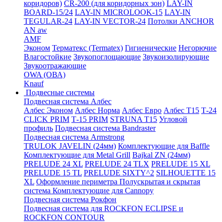
коридоров)
CR-200 (для коридорных зон)
LAY-IN
BOARD-15/24
LAY-IN MICROLOOK-15
LAY-IN
TEGULAR-24
LAY-IN VECTOR-24
Потолки ANCHOR
AN aw
AMF
Эконом
Терматекс (Termatex)
Гигиенические
Негорючие
Влагостойкие
Звукопоглощающие
Звукоизолирующие
Звукоотражающие
OWA (ОВА)
Knauf
Подвесные системы
Подвесная система Албес
Албес Эконом
Албес Норма
Албес Евро
Албес T15
Т-24
CLICK PRIM
Т-15 PRIM
STRUNA Т15
Угловой
профиль
Подвесная система Bandraster
Подвесная система Armstrong
TRULOK JAVELIN (24мм)
Комплектующие для Baffle
Комплектующие для Metal Grill
Bajkal ZN (24мм)
PRELUDE 24 XL
PRELUDE 24 TLX
PRELUDE 15 XL
PRELUDE 15 TL
PRELUDE SIXTY^2
SILHOUETTE 15
XL
Оформление периметра
Полускрытая и скрытая
система
Комплектующие для Cannopy
Подвесная система Рокфон
Подвесная система для ROCKFON ECLIPSE и
ROCKFON CONTOUR