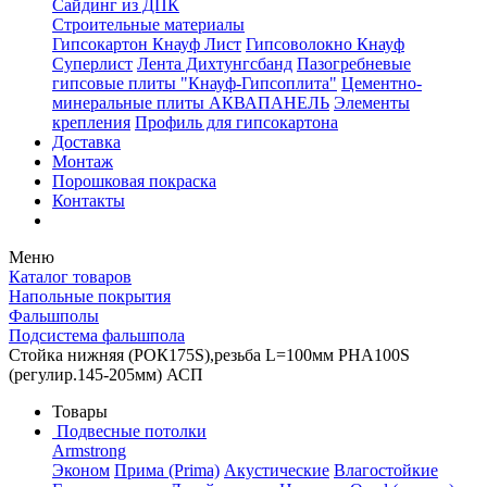
Сайдинг из ДПК
Строительные материалы
Гипсокартон Кнауф Лист
Гипсоволокно Кнауф
Суперлист
Лента Дихтунгсбанд
Пазогребневые
гипсовые плиты "Кнауф-Гипсоплита"
Цементно-
минеральные плиты АКВАПАНЕЛЬ
Элементы
крепления
Профиль для гипсокартона
Доставка
Монтаж
Порошковая покраска
Контакты
Меню
Каталог товаров
Напольные покрытия
Фальшполы
Подсистема фальшпола
Стойка нижняя (РОК175S),резьба L=100мм РНА100S
(регулир.145-205мм) АСП
Товары
Подвесные потолки
Armstrong
Эконом
Прима (Prima)
Акустические
Влагостойкие