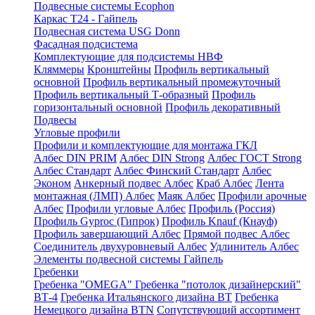
Подвесные системы Ecophon
Каркас Т24 - Гайпель
Подвесная система USG Donn
Фасадная подсистема
Комплектующие для подсистемы НВФ
Кляммеры
Кронштейны
Профиль вертикальный
основной
Профиль вертикальный промежуточный
Профиль вертикальный Т-образный
Профиль
горизонтальный основной
Профиль декоративный
Подвесы
Угловые профили
Профили и комплектующие для монтажа ГКЛ
Албес DIN PRIM
Албес DIN Strong
Албес ГОСТ Strong
Албес Стандарт
Албес Финский Стандарт
Албес
Эконом
Анкерный подвес Албес
Краб Албес
Лента
монтажная (ЛМП) Албес
Маяк Албес
Профили арочные
Албес
Профили угловые Албес
Профиль (Россия)
Профиль Gyproc (Гипрок)
Профиль Knauf (Кнауф)
Профиль завершающий Албес
Прямой подвес Албес
Соединитель двухуровневый Албес
Удлинитель Албес
Элементы подвесной системы Гайпель
Гребенки
Гребенка "OMEGA"
Гребенка "потолок дизайнерский"
ВТ-4
Гребенка Итальянского дизайна BT
Гребенка
Немецкого дизайна ВТN
Сопутствующий ассортимент