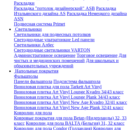
Раскладки
Раскладка "потолок дизайнерский" ASB
Раскладка
Итальянского дизайна AS
Раскладка Немецкого дизайна
АSN
Подвесная система Primet
Светильники
Светильники для подвесных потолков
Светодиодные ультратонкие Led панели
Светильники Албес
Светодиодные светильники VARTON
Административное освещение
Торговое освещение
Для
чистых и медицинских помещений
Для школьных и
образовательных учреждений
Напольные покрытия
Фальшполы
Панели фальшпола
Подсистема фальшпола
Виниловая плитка для пола Tarkett Art Vinyl
Виниловая плитка Art Vinyl Lounge Kvadro 34/43 класс
Виниловая плитка Art Vinyl Lounge Plank 34/43 класс
Виниловая плитка Art Vinyl New Age Kvadro 32/41 класс
Виниловая плитка Art Vinyl New Age Plank 32/41 класс
Ковролин для пола
Ковровые покрытия для пола Betap (Нидерланды) 32, 33
класс
Ковролин для пола BALTA (Бельгия) 31, 32 класс
Ковролин для пола Condor (Голландия)
Ковролин для