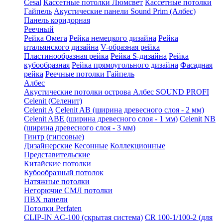
Cesal
Кассетные потолки Люмсвет
Кассетные потолки
Гайпель
Акустические панели Sound Prim (Албес)
Панель коридорная
Реечный
Рейка Омега
Рейка немецкого дизайна
Рейка
итальянского дизайна
V-образная рейка
Пластинообразная рейка
Рейка S-дизайна
Рейка
кубообразная
Рейка прямоугольного дизайна
Фасадная
рейка
Реечные потолки Гайпель
Албес
Акустические потолки острова Албес SOUND PROFI
Celenit (Селенит)
Celenit A
Celenit AB (ширина древесного слоя - 2 мм)
Celenit ABE (ширина древесного слоя - 1 мм)
Celenit NB
(ширина древесного слоя - 3 мм)
Гинтр (гипсовые)
Дизайнерские
Кесонные
Коллекционные
Представительские
Китайские потолки
Кубообразный потолок
Натяжные потолки
Негорючие СМЛ потолки
ПВХ панели
Потолки Perfaten
CLIP-IN AC-100 (скрытая система)
CR 100-1/100-2 (для