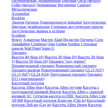
Гигиенические
Дизайнерские
Цветные
Orcal (металл)
Cellio (металл)
Деревянные
Негорючие
Cannopy
Металлические
Acoustofon
Rockfon
Эконом
Гигиена
Ударопрочность
Industrial
Акустические
Цветные дизайнерские
Стеновые акустические панели
Акустические экраны и острова
Ecophon
Фокус
Адвантаж
Мастер
Alaid
Индастри
Гигиена
Соло
Аквафайер
Combison
Opta
Gedina
Sombra
Стеновые
панели Wall Panel
Super G
Грильято
Высота 40 (база 10)
Высота 30 (база 10)
Высота 30 (база
5)
Высота 50 (база 10)
Грильято "под дерево"
Пирамидальный грильято
Разноячеистый грильято
Грильято жалюзи
Разноуровневый грильято
GL15 (h37)
GL15 (h47)
GL24 (h34)
Треугольное грильято
Грильято
D15 (диагональное)
Кассетный потолок
Кассеты Albes борд
Кассеты Albes тегуляр
Кассеты с
полускрытой кромкой Вектор
Кассеты Albes с скрытой
кромкой AC
Сетчатая кассета из ПВС
Кассета Albes Line
AP 600
Кассетный потолок Клип-ин (Clip in)
Кассетный
потолок Лей-ин (Lay in)
Кассеты Albes Strong
Кассеты