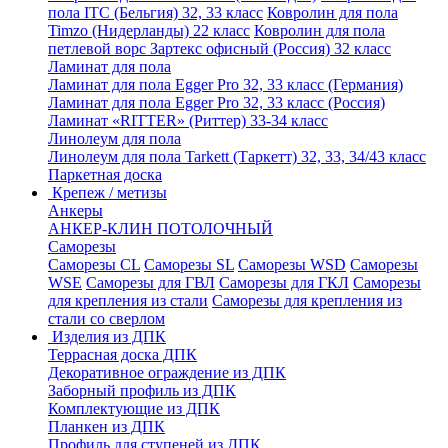
пола ITC (Бельгия) 32, 33 класс
Ковролин для пола
Timzo (Нидерланды) 22 класс
Ковролин для пола
петлевой ворс Зартекс офисный (Россия) 32 класс
Ламинат для пола
Ламинат для пола Egger Pro 32, 33 класс (Германия)
Ламинат для пола Egger Pro 32, 33 класс (Россия)
Ламинат «RITTER» (Риттер) 33-34 класс
Линолеум для пола
Линолеум для пола Tarkett (Таркетт) 32, 33, 34/43 класс
Паркетная доска
Крепеж / метизы
Анкеры
АНКЕР-КЛИН ПОТОЛОЧНЫЙ
Саморезы
Саморезы CL
Саморезы SL
Саморезы WSD
Саморезы
WSE
Саморезы для ГВЛ
Саморезы для ГКЛ
Саморезы
для крепления из стали
Саморезы для крепления из
стали со сверлом
Изделия из ДПК
Террасная доска ДПК
Декоративное ограждение из ДПК
Заборный профиль из ДПК
Комплектующие из ДПК
Планкен из ДПК
Профиль для ступеней из ДПК