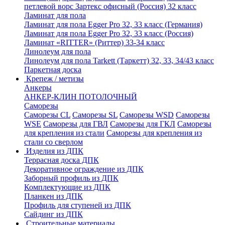
петлевой ворс Зартекс офисный (Россия) 32 класс
Ламинат для пола
Ламинат для пола Egger Pro 32, 33 класс (Германия)
Ламинат для пола Egger Pro 32, 33 класс (Россия)
Ламинат «RITTER» (Риттер) 33-34 класс
Линолеум для пола
Линолеум для пола Tarkett (Таркетт) 32, 33, 34/43 класс
Паркетная доска
Крепеж / метизы
Анкеры
АНКЕР-КЛИН ПОТОЛОЧНЫЙ
Саморезы
Саморезы CL
Саморезы SL
Саморезы WSD
Саморезы
WSE
Саморезы для ГВЛ
Саморезы для ГКЛ
Саморезы
для крепления из стали
Саморезы для крепления из
стали со сверлом
Изделия из ДПК
Террасная доска ДПК
Декоративное ограждение из ДПК
Заборный профиль из ДПК
Комплектующие из ДПК
Планкен из ДПК
Профиль для ступеней из ДПК
Сайдинг из ДПК
Строительные материалы