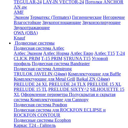
TEGULAR-24
LAY-IN VECTOR-24
Потолки ANCHOR
AN aw
AMF
Эконом
Терматекс (Termatex)
Гигиенические
Негорючие
Влагостойкие
Звукопоглощающие
Звукоизолирующие
Звукоотражающие
OWA (ОВА)
Knauf
Подвесные системы
Подвесная система Албес
Албес Эконом
Албес Норма
Албес Евро
Албес T15
Т-24
CLICK PRIM
Т-15 PRIM
STRUNA Т15
Угловой
профиль
Подвесная система Bandraster
Подвесная система Armstrong
TRULOK JAVELIN (24мм)
Комплектующие для Baffle
Комплектующие для Metal Grill
Bajkal ZN (24мм)
PRELUDE 24 XL
PRELUDE 24 TLX
PRELUDE 15 XL
PRELUDE 15 TL
PRELUDE SIXTY^2
SILHOUETTE 15
XL
Оформление периметра
Полускрытая и скрытая
система
Комплектующие для Cannopy
Подвесная система Рокфон
Подвесная система для ROCKFON ECLIPSE и
ROCKFON CONTOUR
Подвесные системы Ecophon
Каркас Т24 - Гайпель