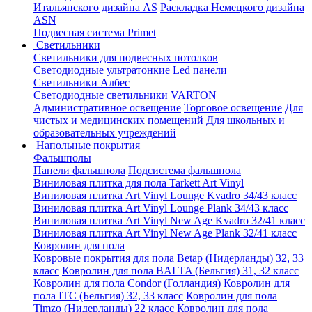
Итальянского дизайна AS
Раскладка Немецкого дизайна
АSN
Подвесная система Primet
Светильники
Светильники для подвесных потолков
Светодиодные ультратонкие Led панели
Светильники Албес
Светодиодные светильники VARTON
Административное освещение
Торговое освещение
Для
чистых и медицинских помещений
Для школьных и
образовательных учреждений
Напольные покрытия
Фальшполы
Панели фальшпола
Подсистема фальшпола
Виниловая плитка для пола Tarkett Art Vinyl
Виниловая плитка Art Vinyl Lounge Kvadro 34/43 класс
Виниловая плитка Art Vinyl Lounge Plank 34/43 класс
Виниловая плитка Art Vinyl New Age Kvadro 32/41 класс
Виниловая плитка Art Vinyl New Age Plank 32/41 класс
Ковролин для пола
Ковровые покрытия для пола Betap (Нидерланды) 32, 33
класс
Ковролин для пола BALTA (Бельгия) 31, 32 класс
Ковролин для пола Condor (Голландия)
Ковролин для
пола ITC (Бельгия) 32, 33 класс
Ковролин для пола
Timzo (Нидерланды) 22 класс
Ковролин для пола