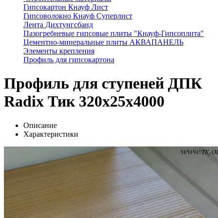
Гипсокартон Кнауф Лист
Гипсоволокно Кнауф Суперлист
Лента Дихтунгсбанд
Пазогребневые гипсовые плиты "Кнауф-Гипсоплита"
Цементно-минеральные плиты АКВАПАНЕЛЬ
Элементы крепления
Профиль для гипсокартона
Профиль для ступеней ДПК
Radix Тик 320x25x4000
Описание
Характеристики