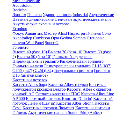
Металлические
Acoustofon
Rockfon
Эконом
Гигиена
Ударопрочность
Industrial
Акустические
Цветные дизайнерские
Стеновые акустические панели
Акустические экраны и острова
Ecophon
Фокус
Адвантаж
Мастер
Alaid
Индастри
Гигиена
Соло
Аквафайер
Combison
Opta
Gedina
Sombra
Стеновые
панели Wall Panel
Super G
Грильято
Высота 40 (база 10)
Высота 30 (база 10)
Высота 30 (база
5)
Высота 50 (база 10)
Грильято "под дерево"
Пирамидальный грильято
Разноячеистый грильято
Грильято жалюзи
Разноуровневый грильято
GL15 (h37)
GL15 (h47)
GL24 (h34)
Треугольное грильято
Грильято
D15 (диагональное)
Кассетный потолок
Кассеты Albes борд
Кассеты Albes тегуляр
Кассеты с
полускрытой кромкой Вектор
Кассеты Albes с скрытой
кромкой AC
Сетчатая кассета из ПВС
Кассета Albes Line
AP 600
Кассетный потолок Клип-ин (Clip in)
Кассетный
потолок Лей-ин (Lay in)
Кассеты Albes Strong
Кассеты
Cesal
Кассетные потолки Люмсвет
Кассетные потолки
Гайпель
Акустические панели Sound Prim (Албес)