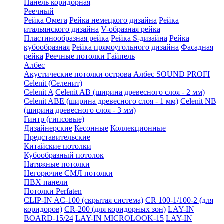
Панель коридорная
Реечный
Рейка Омега
Рейка немецкого дизайна
Рейка
итальянского дизайна
V-образная рейка
Пластинообразная рейка
Рейка S-дизайна
Рейка
кубообразная
Рейка прямоугольного дизайна
Фасадная
рейка
Реечные потолки Гайпель
Албес
Акустические потолки острова Албес SOUND PROFI
Celenit (Селенит)
Celenit A
Celenit AB (ширина древесного слоя - 2 мм)
Celenit ABE (ширина древесного слоя - 1 мм)
Celenit NB
(ширина древесного слоя - 3 мм)
Гинтр (гипсовые)
Дизайнерские
Кесонные
Коллекционные
Представительские
Китайские потолки
Кубообразный потолок
Натяжные потолки
Негорючие СМЛ потолки
ПВХ панели
Потолки Perfaten
CLIP-IN AC-100 (скрытая система)
CR 100-1/100-2 (для
коридоров)
CR-200 (для коридорных зон)
LAY-IN
BOARD-15/24
LAY-IN MICROLOOK-15
LAY-IN