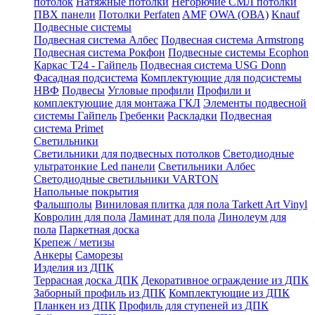
потолок
Натяжные потолки
Негорючие СМЛ потолки
ПВХ панели
Потолки Perfaten
AMF
OWA (ОВА)
Knauf
Подвесные системы
Подвесная система Албес
Подвесная система Armstrong
Подвесная система Рокфон
Подвесные системы Ecophon
Каркас Т24 - Гайпель
Подвесная система USG Donn
Фасадная подсистема
Комплектующие для подсистемы
НВФ
Подвесы
Угловые профили
Профили и
комплектующие для монтажа ГКЛ
Элементы подвесной
системы Гайпель
Гребенки
Раскладки
Подвесная
система Primet
Светильники
Светильники для подвесных потолков
Светодиодные
ультратонкие Led панели
Светильники Албес
Светодиодные светильники VARTON
Напольные покрытия
Фальшполы
Виниловая плитка для пола Tarkett Art Vinyl
Ковролин для пола
Ламинат для пола
Линолеум для
пола
Паркетная доска
Крепеж / метизы
Анкеры
Саморезы
Изделия из ДПК
Террасная доска ДПК
Декоративное ограждение из ДПК
Заборный профиль из ДПК
Комплектующие из ДПК
Планкен из ДПК
Профиль для ступеней из ДПК