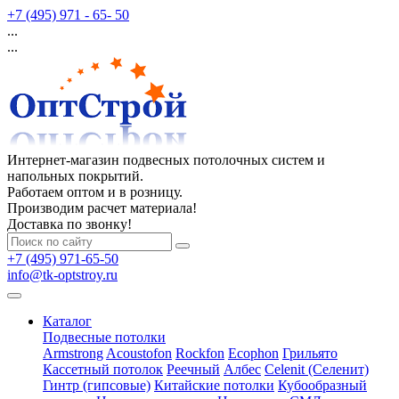
+7 (495) 971 - 65- 50
...
...
Интернет-магазин подвесных потолочных систем и
напольных покрытий.
Работаем оптом и в розницу.
Производим расчет материала!
Доставка по звонку!
+7 (495) 971-65-50
info@tk-optstroy.ru
Каталог
Подвесные потолки
Armstrong
Acoustofon
Rockfon
Ecophon
Грильято
Кассетный потолок
Реечный
Албес
Celenit (Селенит)
Гинтр (гипсовые)
Китайские потолки
Кубообразный