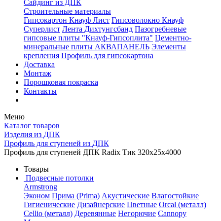
Сайдинг из ДПК
Строительные материалы
Гипсокартон Кнауф Лист
Гипсоволокно Кнауф
Суперлист
Лента Дихтунгсбанд
Пазогребневые
гипсовые плиты "Кнауф-Гипсоплита"
Цементно-
минеральные плиты АКВАПАНЕЛЬ
Элементы
крепления
Профиль для гипсокартона
Доставка
Монтаж
Порошковая покраска
Контакты
Меню
Каталог товаров
Изделия из ДПК
Профиль для ступеней из ДПК
Профиль для ступеней ДПК Radix Тик 320x25x4000
Товары
Подвесные потолки
Armstrong
Эконом
Прима (Prima)
Акустические
Влагостойкие
Гигиенические
Дизайнерские
Цветные
Orcal (металл)
Cellio (металл)
Деревянные
Негорючие
Cannopy