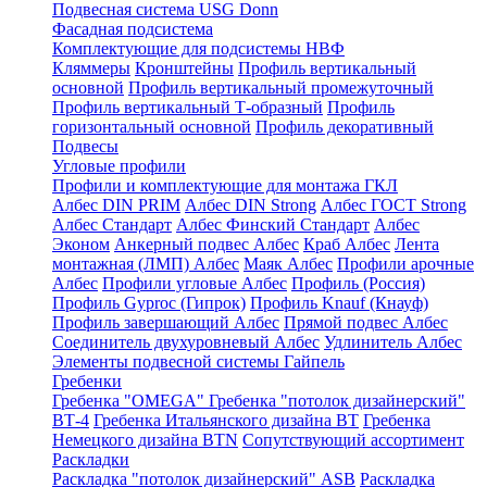
Подвесная система USG Donn
Фасадная подсистема
Комплектующие для подсистемы НВФ
Кляммеры
Кронштейны
Профиль вертикальный
основной
Профиль вертикальный промежуточный
Профиль вертикальный Т-образный
Профиль
горизонтальный основной
Профиль декоративный
Подвесы
Угловые профили
Профили и комплектующие для монтажа ГКЛ
Албес DIN PRIM
Албес DIN Strong
Албес ГОСТ Strong
Албес Стандарт
Албес Финский Стандарт
Албес
Эконом
Анкерный подвес Албес
Краб Албес
Лента
монтажная (ЛМП) Албес
Маяк Албес
Профили арочные
Албес
Профили угловые Албес
Профиль (Россия)
Профиль Gyproc (Гипрок)
Профиль Knauf (Кнауф)
Профиль завершающий Албес
Прямой подвес Албес
Соединитель двухуровневый Албес
Удлинитель Албес
Элементы подвесной системы Гайпель
Гребенки
Гребенка "OMEGA"
Гребенка "потолок дизайнерский"
ВТ-4
Гребенка Итальянского дизайна BT
Гребенка
Немецкого дизайна ВТN
Сопутствующий ассортимент
Раскладки
Раскладка "потолок дизайнерский" ASB
Раскладка