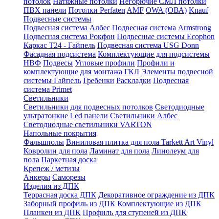
потолок
Натяжные потолки
Негорючие СМЛ потолки
ПВХ панели
Потолки Perfaten
AMF
OWA (ОВА)
Knauf
Подвесные системы
Подвесная система Албес
Подвесная система Armstrong
Подвесная система Рокфон
Подвесные системы Ecophon
Каркас Т24 - Гайпель
Подвесная система USG Donn
Фасадная подсистема
Комплектующие для подсистемы
НВФ
Подвесы
Угловые профили
Профили и
комплектующие для монтажа ГКЛ
Элементы подвесной
системы Гайпель
Гребенки
Раскладки
Подвесная
система Primet
Светильники
Светильники для подвесных потолков
Светодиодные
ультратонкие Led панели
Светильники Албес
Светодиодные светильники VARTON
Напольные покрытия
Фальшполы
Виниловая плитка для пола Tarkett Art Vinyl
Ковролин для пола
Ламинат для пола
Линолеум для
пола
Паркетная доска
Крепеж / метизы
Анкеры
Саморезы
Изделия из ДПК
Террасная доска ДПК
Декоративное ограждение из ДПК
Заборный профиль из ДПК
Комплектующие из ДПК
Планкен из ДПК
Профиль для ступеней из ДПК