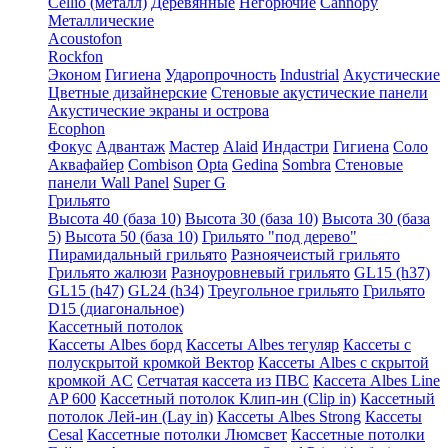
Cellio (металл)
Деревянные
Негорючие
Cannopy
Металлические
Acoustofon
Rockfon
Эконом
Гигиена
Ударопрочность
Industrial
Акустические
Цветные дизайнерские
Стеновые акустические панели
Акустические экраны и острова
Ecophon
Фокус
Адвантаж
Мастер
Alaid
Индастри
Гигиена
Соло
Аквафайер
Combison
Opta
Gedina
Sombra
Стеновые
панели Wall Panel
Super G
Грильято
Высота 40 (база 10)
Высота 30 (база 10)
Высота 30 (база
5)
Высота 50 (база 10)
Грильято "под дерево"
Пирамидальный грильято
Разноячеистый грильято
Грильято жалюзи
Разноуровневый грильято
GL15 (h37)
GL15 (h47)
GL24 (h34)
Треугольное грильято
Грильято
D15 (диагональное)
Кассетный потолок
Кассеты Albes борд
Кассеты Albes тегуляр
Кассеты с
полускрытой кромкой Вектор
Кассеты Albes с скрытой
кромкой AC
Сетчатая кассета из ПВС
Кассета Albes Line
AP 600
Кассетный потолок Клип-ин (Clip in)
Кассетный
потолок Лей-ин (Lay in)
Кассеты Albes Strong
Кассеты
Cesal
Кассетные потолки Люмсвет
Кассетные потолки