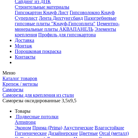
Сайдинг из ДПК
Строительные материалы
Гипсокартон Кнауф Лист
Гипсоволокно Кнауф
Суперлист
Лента Дихтунгсбанд
Пазогребневые
гипсовые плиты "Кнауф-Гипсоплита"
Цементно-
минеральные плиты АКВАПАНЕЛЬ
Элементы
крепления
Профиль для гипсокартона
Доставка
Монтаж
Порошковая покраска
Контакты
Меню
Каталог товаров
Крепеж / метизы
Саморезы
Саморезы для крепления из стали
Саморезы оксидированные 3,5х9,5
Товары
Подвесные потолки
Armstrong
Эконом
Прима (Prima)
Акустические
Влагостойкие
Гигиенические
Дизайнерские
Цветные
Orcal (металл)