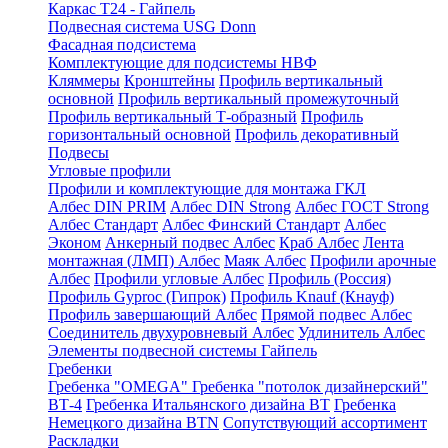
Каркас Т24 - Гайпель
Подвесная система USG Donn
Фасадная подсистема
Комплектующие для подсистемы НВФ
Кляммеры
Кронштейны
Профиль вертикальный
основной
Профиль вертикальный промежуточный
Профиль вертикальный Т-образный
Профиль
горизонтальный основной
Профиль декоративный
Подвесы
Угловые профили
Профили и комплектующие для монтажа ГКЛ
Албес DIN PRIM
Албес DIN Strong
Албес ГОСТ Strong
Албес Стандарт
Албес Финский Стандарт
Албес
Эконом
Анкерный подвес Албес
Краб Албес
Лента
монтажная (ЛМП) Албес
Маяк Албес
Профили арочные
Албес
Профили угловые Албес
Профиль (Россия)
Профиль Gyproc (Гипрок)
Профиль Knauf (Кнауф)
Профиль завершающий Албес
Прямой подвес Албес
Соединитель двухуровневый Албес
Удлинитель Албес
Элементы подвесной системы Гайпель
Гребенки
Гребенка "OMEGA"
Гребенка "потолок дизайнерский"
ВТ-4
Гребенка Итальянского дизайна BT
Гребенка
Немецкого дизайна ВТN
Сопутствующий ассортимент
Раскладки