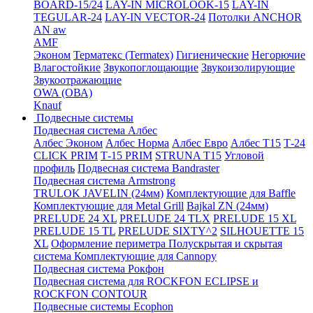
BOARD-15/24
LAY-IN MICROLOOK-15
LAY-IN
TEGULAR-24
LAY-IN VECTOR-24
Потолки ANCHOR
AN aw
AMF
Эконом
Терматекс (Termatex)
Гигиенические
Негорючие
Влагостойкие
Звукопоглощающие
Звукоизолирующие
Звукоотражающие
OWA (ОВА)
Knauf
Подвесные системы
Подвесная система Албес
Албес Эконом
Албес Норма
Албес Евро
Албес T15
Т-24
CLICK PRIM
Т-15 PRIM
STRUNA Т15
Угловой
профиль
Подвесная система Bandraster
Подвесная система Armstrong
TRULOK JAVELIN (24мм)
Комплектующие для Baffle
Комплектующие для Metal Grill
Bajkal ZN (24мм)
PRELUDE 24 XL
PRELUDE 24 TLX
PRELUDE 15 XL
PRELUDE 15 TL
PRELUDE SIXTY^2
SILHOUETTE 15
XL
Оформление периметра
Полускрытая и скрытая
система
Комплектующие для Cannopy
Подвесная система Рокфон
Подвесная система для ROCKFON ECLIPSE и
ROCKFON CONTOUR
Подвесные системы Ecophon