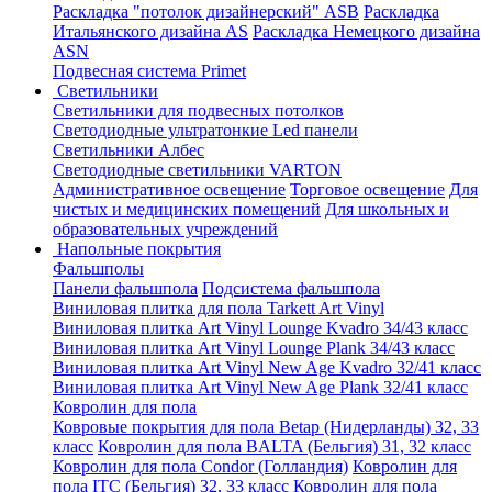
Раскладка "потолок дизайнерский" ASB
Раскладка
Итальянского дизайна AS
Раскладка Немецкого дизайна
АSN
Подвесная система Primet
Светильники
Светильники для подвесных потолков
Светодиодные ультратонкие Led панели
Светильники Албес
Светодиодные светильники VARTON
Административное освещение
Торговое освещение
Для
чистых и медицинских помещений
Для школьных и
образовательных учреждений
Напольные покрытия
Фальшполы
Панели фальшпола
Подсистема фальшпола
Виниловая плитка для пола Tarkett Art Vinyl
Виниловая плитка Art Vinyl Lounge Kvadro 34/43 класс
Виниловая плитка Art Vinyl Lounge Plank 34/43 класс
Виниловая плитка Art Vinyl New Age Kvadro 32/41 класс
Виниловая плитка Art Vinyl New Age Plank 32/41 класс
Ковролин для пола
Ковровые покрытия для пола Betap (Нидерланды) 32, 33
класс
Ковролин для пола BALTA (Бельгия) 31, 32 класс
Ковролин для пола Condor (Голландия)
Ковролин для
пола ITC (Бельгия) 32, 33 класс
Ковролин для пола