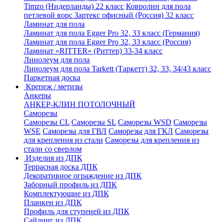
Timzo (Нидерланды) 22 класс
Ковролин для пола
петлевой ворс Зартекс офисный (Россия) 32 класс
Ламинат для пола
Ламинат для пола Egger Pro 32, 33 класс (Германия)
Ламинат для пола Egger Pro 32, 33 класс (Россия)
Ламинат «RITTER» (Риттер) 33-34 класс
Линолеум для пола
Линолеум для пола Tarkett (Таркетт) 32, 33, 34/43 класс
Паркетная доска
Крепеж / метизы
Анкеры
АНКЕР-КЛИН ПОТОЛОЧНЫЙ
Саморезы
Саморезы CL
Саморезы SL
Саморезы WSD
Саморезы
WSE
Саморезы для ГВЛ
Саморезы для ГКЛ
Саморезы
для крепления из стали
Саморезы для крепления из
стали со сверлом
Изделия из ДПК
Террасная доска ДПК
Декоративное ограждение из ДПК
Заборный профиль из ДПК
Комплектующие из ДПК
Планкен из ДПК
Профиль для ступеней из ДПК
Сайдинг из ДПК