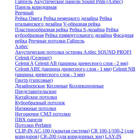
Гайпель
Акустические панели Sound Prim (Албес)
Панель коридорная
Реечный
Рейка Омега
Рейка немецкого дизайна
Рейка
итальянского дизайна
V-образная рейка
Пластинообразная рейка
Рейка S-дизайна
Рейка
кубообразная
Рейка прямоугольного дизайна
Фасадная
рейка
Реечные потолки Гайпель
Албес
Акустические потолки острова Албес SOUND PROFI
Celenit (Селенит)
Celenit A
Celenit AB (ширина древесного слоя - 2 мм)
Celenit ABE (ширина древесного слоя - 1 мм)
Celenit NB
(ширина древесного слоя - 3 мм)
Гинтр (гипсовые)
Дизайнерские
Кесонные
Коллекционные
Представительские
Китайские потолки
Кубообразный потолок
Натяжные потолки
Негорючие СМЛ потолки
ПВХ панели
Потолки Perfaten
CLIP-IN AC-100 (скрытая система)
CR 100-1/100-2 (для
коридоров)
CR-200 (для коридорных зон)
LAY-IN