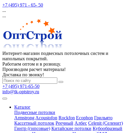
+7 (495) 971 - 65- 50
...
...
Интернет-магазин подвесных потолочных систем и
напольных покрытий.
Работаем оптом и в розницу.
Производим расчет материала!
Доставка по звонку!
+7 (495) 971-65-50
info@tk-optstroy.ru
Каталог
Подвесные потолки
Armstrong
Acoustofon
Rockfon
Ecophon
Грильято
Кассетный потолок
Реечный
Албес
Celenit (Селенит)
Гинтр (гипсовые)
Китайские потолки
Кубообразный