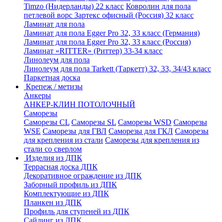
Timzo (Нидерланды) 22 класс
Ковролин для пола
петлевой ворс Зартекс офисный (Россия) 32 класс
Ламинат для пола
Ламинат для пола Egger Pro 32, 33 класс (Германия)
Ламинат для пола Egger Pro 32, 33 класс (Россия)
Ламинат «RITTER» (Риттер) 33-34 класс
Линолеум для пола
Линолеум для пола Tarkett (Таркетт) 32, 33, 34/43 класс
Паркетная доска
Крепеж / метизы
Анкеры
АНКЕР-КЛИН ПОТОЛОЧНЫЙ
Саморезы
Саморезы CL
Саморезы SL
Саморезы WSD
Саморезы
WSE
Саморезы для ГВЛ
Саморезы для ГКЛ
Саморезы
для крепления из стали
Саморезы для крепления из
стали со сверлом
Изделия из ДПК
Террасная доска ДПК
Декоративное ограждение из ДПК
Заборный профиль из ДПК
Комплектующие из ДПК
Планкен из ДПК
Профиль для ступеней из ДПК
Сайдинг из ДПК