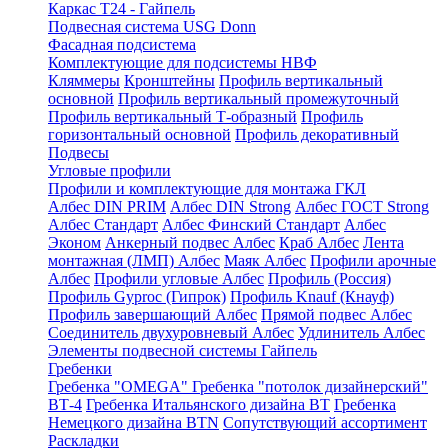
Каркас Т24 - Гайпель
Подвесная система USG Donn
Фасадная подсистема
Комплектующие для подсистемы НВФ
Кляммеры
Кронштейны
Профиль вертикальный
основной
Профиль вертикальный промежуточный
Профиль вертикальный Т-образный
Профиль
горизонтальный основной
Профиль декоративный
Подвесы
Угловые профили
Профили и комплектующие для монтажа ГКЛ
Албес DIN PRIM
Албес DIN Strong
Албес ГОСТ Strong
Албес Стандарт
Албес Финский Стандарт
Албес
Эконом
Анкерный подвес Албес
Краб Албес
Лента
монтажная (ЛМП) Албес
Маяк Албес
Профили арочные
Албес
Профили угловые Албес
Профиль (Россия)
Профиль Gyproc (Гипрок)
Профиль Knauf (Кнауф)
Профиль завершающий Албес
Прямой подвес Албес
Соединитель двухуровневый Албес
Удлинитель Албес
Элементы подвесной системы Гайпель
Гребенки
Гребенка "OMEGA"
Гребенка "потолок дизайнерский"
ВТ-4
Гребенка Итальянского дизайна BT
Гребенка
Немецкого дизайна ВТN
Сопутствующий ассортимент
Раскладки