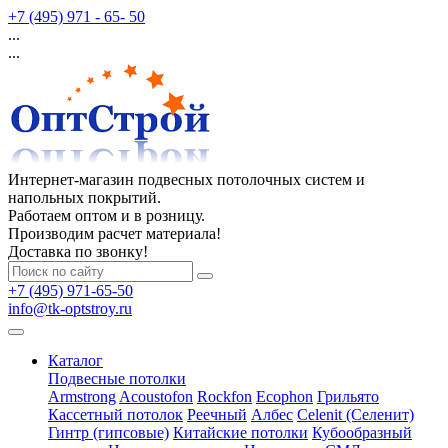
+7 (495) 971 - 65- 50
...
...
Интернет-магазин подвесных потолочных систем и
напольных покрытий.
Работаем оптом и в розницу.
Производим расчет материала!
Доставка по звонку!
+7 (495) 971-65-50
info@tk-optstroy.ru
Каталог
Подвесные потолки
Armstrong
Acoustofon
Rockfon
Ecophon
Грильято
Кассетный потолок
Реечный
Албес
Celenit (Селенит)
Гинтр (гипсовые)
Китайские потолки
Кубообразный