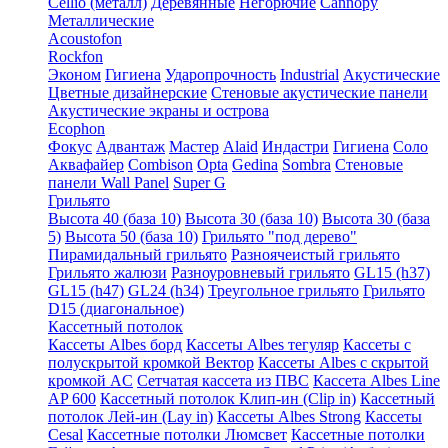
Cellio (металл)
Деревянные
Негорючие
Cannopy
Металлические
Acoustofon
Rockfon
Эконом
Гигиена
Ударопрочность
Industrial
Акустические
Цветные дизайнерские
Стеновые акустические панели
Акустические экраны и острова
Ecophon
Фокус
Адвантаж
Мастер
Alaid
Индастри
Гигиена
Соло
Аквафайер
Combison
Opta
Gedina
Sombra
Стеновые
панели Wall Panel
Super G
Грильято
Высота 40 (база 10)
Высота 30 (база 10)
Высота 30 (база
5)
Высота 50 (база 10)
Грильято "под дерево"
Пирамидальный грильято
Разноячеистый грильято
Грильято жалюзи
Разноуровневый грильято
GL15 (h37)
GL15 (h47)
GL24 (h34)
Треугольное грильято
Грильято
D15 (диагональное)
Кассетный потолок
Кассеты Albes борд
Кассеты Albes тегуляр
Кассеты с
полускрытой кромкой Вектор
Кассеты Albes с скрытой
кромкой AC
Сетчатая кассета из ПВС
Кассета Albes Line
AP 600
Кассетный потолок Клип-ин (Clip in)
Кассетный
потолок Лей-ин (Lay in)
Кассеты Albes Strong
Кассеты
Cesal
Кассетные потолки Люмсвет
Кассетные потолки