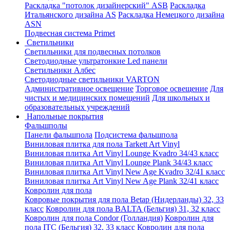
Раскладка "потолок дизайнерский" ASB
Раскладка
Итальянского дизайна AS
Раскладка Немецкого дизайна
АSN
Подвесная система Primet
Светильники
Светильники для подвесных потолков
Светодиодные ультратонкие Led панели
Светильники Албес
Светодиодные светильники VARTON
Административное освещение
Торговое освещение
Для
чистых и медицинских помещений
Для школьных и
образовательных учреждений
Напольные покрытия
Фальшполы
Панели фальшпола
Подсистема фальшпола
Виниловая плитка для пола Tarkett Art Vinyl
Виниловая плитка Art Vinyl Lounge Kvadro 34/43 класс
Виниловая плитка Art Vinyl Lounge Plank 34/43 класс
Виниловая плитка Art Vinyl New Age Kvadro 32/41 класс
Виниловая плитка Art Vinyl New Age Plank 32/41 класс
Ковролин для пола
Ковровые покрытия для пола Betap (Нидерланды) 32, 33
класс
Ковролин для пола BALTA (Бельгия) 31, 32 класс
Ковролин для пола Condor (Голландия)
Ковролин для
пола ITC (Бельгия) 32, 33 класс
Ковролин для пола