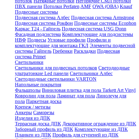
потолок
Натяжные потолки
Негорючие СМЛ потолки
ПВХ панели
Потолки Perfaten
AMF
OWA (ОВА)
Knauf
Подвесные системы
Подвесная система Албес
Подвесная система Armstrong
Подвесная система Рокфон
Подвесные системы Ecophon
Каркас Т24 - Гайпель
Подвесная система USG Donn
Фасадная подсистема
Комплектующие для подсистемы
НВФ
Подвесы
Угловые профили
Профили и
комплектующие для монтажа ГКЛ
Элементы подвесной
системы Гайпель
Гребенки
Раскладки
Подвесная
система Primet
Светильники
Светильники для подвесных потолков
Светодиодные
ультратонкие Led панели
Светильники Албес
Светодиодные светильники VARTON
Напольные покрытия
Фальшполы
Виниловая плитка для пола Tarkett Art Vinyl
Ковролин для пола
Ламинат для пола
Линолеум для
пола
Паркетная доска
Крепеж / метизы
Анкеры
Саморезы
Изделия из ДПК
Террасная доска ДПК
Декоративное ограждение из ДПК
Заборный профиль из ДПК
Комплектующие из ДПК
Планкен из ДПК
Профиль для ступеней из ДПК