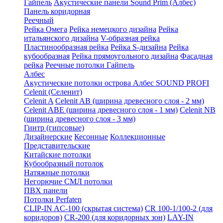
Гайпель
Акустические панели Sound Prim (Албес)
Панель коридорная
Реечный
Рейка Омега
Рейка немецкого дизайна
Рейка
итальянского дизайна
V-образная рейка
Пластинообразная рейка
Рейка S-дизайна
Рейка
кубообразная
Рейка прямоугольного дизайна
Фасадная
рейка
Реечные потолки Гайпель
Албес
Акустические потолки острова Албес SOUND PROFI
Celenit (Селенит)
Celenit A
Celenit AB (ширина древесного слоя - 2 мм)
Celenit ABE (ширина древесного слоя - 1 мм)
Celenit NB
(ширина древесного слоя - 3 мм)
Гинтр (гипсовые)
Дизайнерские
Кесонные
Коллекционные
Представительские
Китайские потолки
Кубообразный потолок
Натяжные потолки
Негорючие СМЛ потолки
ПВХ панели
Потолки Perfaten
CLIP-IN AC-100 (скрытая система)
CR 100-1/100-2 (для
коридоров)
CR-200 (для коридорных зон)
LAY-IN