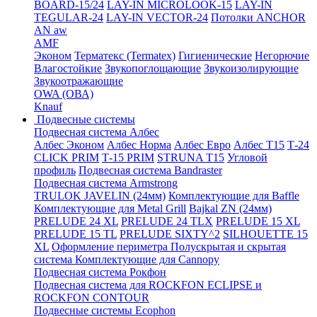
BOARD-15/24
LAY-IN MICROLOOK-15
LAY-IN
TEGULAR-24
LAY-IN VECTOR-24
Потолки ANCHOR
AN aw
AMF
Эконом
Терматекс (Termatex)
Гигиенические
Негорючие
Влагостойкие
Звукопоглощающие
Звукоизолирующие
Звукоотражающие
OWA (ОВА)
Knauf
Подвесные системы
Подвесная система Албес
Албес Эконом
Албес Норма
Албес Евро
Албес T15
Т-24
CLICK PRIM
Т-15 PRIM
STRUNA Т15
Угловой
профиль
Подвесная система Bandraster
Подвесная система Armstrong
TRULOK JAVELIN (24мм)
Комплектующие для Baffle
Комплектующие для Metal Grill
Bajkal ZN (24мм)
PRELUDE 24 XL
PRELUDE 24 TLX
PRELUDE 15 XL
PRELUDE 15 TL
PRELUDE SIXTY^2
SILHOUETTE 15
XL
Оформление периметра
Полускрытая и скрытая
система
Комплектующие для Cannopy
Подвесная система Рокфон
Подвесная система для ROCKFON ECLIPSE и
ROCKFON CONTOUR
Подвесные системы Ecophon