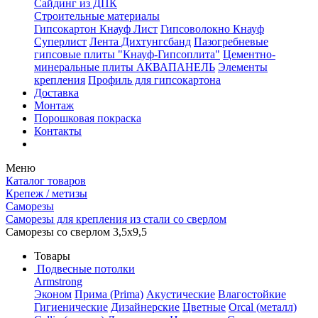
Сайдинг из ДПК
Строительные материалы
Гипсокартон Кнауф Лист
Гипсоволокно Кнауф
Суперлист
Лента Дихтунгсбанд
Пазогребневые
гипсовые плиты "Кнауф-Гипсоплита"
Цементно-
минеральные плиты АКВАПАНЕЛЬ
Элементы
крепления
Профиль для гипсокартона
Доставка
Монтаж
Порошковая покраска
Контакты
Меню
Каталог товаров
Крепеж / метизы
Саморезы
Саморезы для крепления из стали со сверлом
Саморезы со сверлом 3,5х9,5
Товары
Подвесные потолки
Armstrong
Эконом
Прима (Prima)
Акустические
Влагостойкие
Гигиенические
Дизайнерские
Цветные
Orcal (металл)