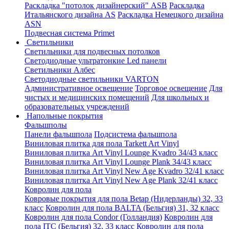
Раскладка "потолок дизайнерский" ASB
Раскладка
Итальянского дизайна AS
Раскладка Немецкого дизайна
АSN
Подвесная система Primet
Светильники
Светильники для подвесных потолков
Светодиодные ультратонкие Led панели
Светильники Албес
Светодиодные светильники VARTON
Административное освещение
Торговое освещение
Для
чистых и медицинских помещений
Для школьных и
образовательных учреждений
Напольные покрытия
Фальшполы
Панели фальшпола
Подсистема фальшпола
Виниловая плитка для пола Tarkett Art Vinyl
Виниловая плитка Art Vinyl Lounge Kvadro 34/43 класс
Виниловая плитка Art Vinyl Lounge Plank 34/43 класс
Виниловая плитка Art Vinyl New Age Kvadro 32/41 класс
Виниловая плитка Art Vinyl New Age Plank 32/41 класс
Ковролин для пола
Ковровые покрытия для пола Betap (Нидерланды) 32, 33
класс
Ковролин для пола BALTA (Бельгия) 31, 32 класс
Ковролин для пола Condor (Голландия)
Ковролин для
пола ITC (Бельгия) 32, 33 класс
Ковролин для пола