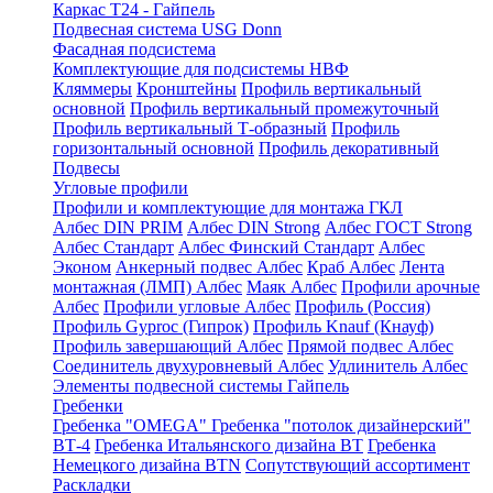
Каркас Т24 - Гайпель
Подвесная система USG Donn
Фасадная подсистема
Комплектующие для подсистемы НВФ
Кляммеры
Кронштейны
Профиль вертикальный
основной
Профиль вертикальный промежуточный
Профиль вертикальный Т-образный
Профиль
горизонтальный основной
Профиль декоративный
Подвесы
Угловые профили
Профили и комплектующие для монтажа ГКЛ
Албес DIN PRIM
Албес DIN Strong
Албес ГОСТ Strong
Албес Стандарт
Албес Финский Стандарт
Албес
Эконом
Анкерный подвес Албес
Краб Албес
Лента
монтажная (ЛМП) Албес
Маяк Албес
Профили арочные
Албес
Профили угловые Албес
Профиль (Россия)
Профиль Gyproc (Гипрок)
Профиль Knauf (Кнауф)
Профиль завершающий Албес
Прямой подвес Албес
Соединитель двухуровневый Албес
Удлинитель Албес
Элементы подвесной системы Гайпель
Гребенки
Гребенка "OMEGA"
Гребенка "потолок дизайнерский"
ВТ-4
Гребенка Итальянского дизайна BT
Гребенка
Немецкого дизайна ВТN
Сопутствующий ассортимент
Раскладки