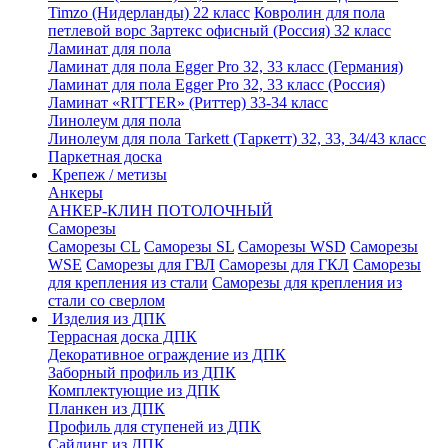
Timzo (Нидерланды) 22 класс
Ковролин для пола
петлевой ворс Зартекс офисный (Россия) 32 класс
Ламинат для пола
Ламинат для пола Egger Pro 32, 33 класс (Германия)
Ламинат для пола Egger Pro 32, 33 класс (Россия)
Ламинат «RITTER» (Риттер) 33-34 класс
Линолеум для пола
Линолеум для пола Tarkett (Таркетт) 32, 33, 34/43 класс
Паркетная доска
Крепеж / метизы
Анкеры
АНКЕР-КЛИН ПОТОЛОЧНЫЙ
Саморезы
Саморезы CL
Саморезы SL
Саморезы WSD
Саморезы
WSE
Саморезы для ГВЛ
Саморезы для ГКЛ
Саморезы
для крепления из стали
Саморезы для крепления из
стали со сверлом
Изделия из ДПК
Террасная доска ДПК
Декоративное ограждение из ДПК
Заборный профиль из ДПК
Комплектующие из ДПК
Планкен из ДПК
Профиль для ступеней из ДПК
Сайдинг из ДПК