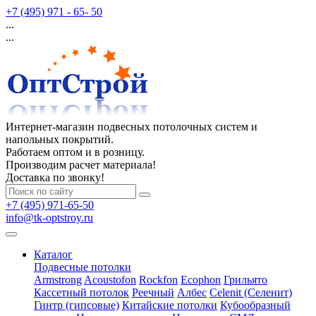
+7 (495) 971 - 65- 50
...
...
Интернет-магазин подвесных потолочных систем и
напольных покрытий.
Работаем оптом и в розницу.
Производим расчет материала!
Доставка по звонку!
+7 (495) 971-65-50
info@tk-optstroy.ru
Каталог
Подвесные потолки
Armstrong
Acoustofon
Rockfon
Ecophon
Грильято
Кассетный потолок
Реечный
Албес
Celenit (Селенит)
Гинтр (гипсовые)
Китайские потолки
Кубообразный