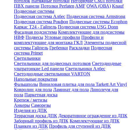
потолок
Натяжные потолки
Негорючие СМЛ потолки
ПВХ панели
Потолки Perfaten
AMF
OWA (ОВА)
Knauf
Подвесные системы
Подвесная система Албес
Подвесная система Armstrong
Подвесная система Рокфон
Подвесные системы Ecophon
Каркас Т24 - Гайпель
Подвесная система USG Donn
Фасадная подсистема
Комплектующие для подсистемы
НВФ
Подвесы
Угловые профили
Профили и
комплектующие для монтажа ГКЛ
Элементы подвесной
системы Гайпель
Гребенки
Раскладки
Подвесная
система Primet
Светильники
Светильники для подвесных потолков
Светодиодные
ультратонкие Led панели
Светильники Албес
Светодиодные светильники VARTON
Напольные покрытия
Фальшполы
Виниловая плитка для пола Tarkett Art Vinyl
Ковролин для пола
Ламинат для пола
Линолеум для
пола
Паркетная доска
Крепеж / метизы
Анкеры
Саморезы
Изделия из ДПК
Террасная доска ДПК
Декоративное ограждение из ДПК
Заборный профиль из ДПК
Комплектующие из ДПК
Планкен из ДПК
Профиль для ступеней из ДПК