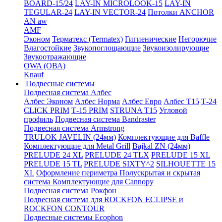
BOARD-15/24
LAY-IN MICROLOOK-15
LAY-IN
TEGULAR-24
LAY-IN VECTOR-24
Потолки ANCHOR
AN aw
AMF
Эконом
Терматекс (Termatex)
Гигиенические
Негорючие
Влагостойкие
Звукопоглощающие
Звукоизолирующие
Звукоотражающие
OWA (ОВА)
Knauf
Подвесные системы
Подвесная система Албес
Албес Эконом
Албес Норма
Албес Евро
Албес T15
Т-24
CLICK PRIM
Т-15 PRIM
STRUNA Т15
Угловой
профиль
Подвесная система Bandraster
Подвесная система Armstrong
TRULOK JAVELIN (24мм)
Комплектующие для Baffle
Комплектующие для Metal Grill
Bajkal ZN (24мм)
PRELUDE 24 XL
PRELUDE 24 TLX
PRELUDE 15 XL
PRELUDE 15 TL
PRELUDE SIXTY^2
SILHOUETTE 15
XL
Оформление периметра
Полускрытая и скрытая
система
Комплектующие для Cannopy
Подвесная система Рокфон
Подвесная система для ROCKFON ECLIPSE и
ROCKFON CONTOUR
Подвесные системы Ecophon