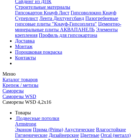
Сайдинг из ДПК
Строительные материалы
Гипсокартон Кнауф Лист
Гипсоволокно Кнауф
Суперлист
Лента Дихтунгсбанд
Пазогребневые
гипсовые плиты "Кнауф-Гипсоплита"
Цементно-
минеральные плиты АКВАПАНЕЛЬ
Элементы
крепления
Профиль для гипсокартона
Доставка
Монтаж
Порошковая покраска
Контакты
Меню
Каталог товаров
Крепеж / метизы
Саморезы
Саморезы WSD
Саморезы WSD 4,2х16
Товары
Подвесные потолки
Armstrong
Эконом
Прима (Prima)
Акустические
Влагостойкие
Гигиенические
Дизайнерские
Цветные
Orcal (металл)