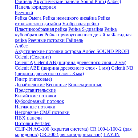
Гайпель
Акустические панели Sound Prim (Албес)
Панель коридорная
Реечный
Рейка Омега
Рейка немецкого дизайна
Рейка
итальянского дизайна
V-образная рейка
Пластинообразная рейка
Рейка S-дизайна
Рейка
кубообразная
Рейка прямоугольного дизайна
Фасадная
рейка
Реечные потолки Гайпель
Албес
Акустические потолки острова Албес SOUND PROFI
Celenit (Селенит)
Celenit A
Celenit AB (ширина древесного слоя - 2 мм)
Celenit ABE (ширина древесного слоя - 1 мм)
Celenit NB
(ширина древесного слоя - 3 мм)
Гинтр (гипсовые)
Дизайнерские
Кесонные
Коллекционные
Представительские
Китайские потолки
Кубообразный потолок
Натяжные потолки
Негорючие СМЛ потолки
ПВХ панели
Потолки Perfaten
CLIP-IN AC-100 (скрытая система)
CR 100-1/100-2 (для
коридоров)
CR-200 (для коридорных зон)
LAY-IN