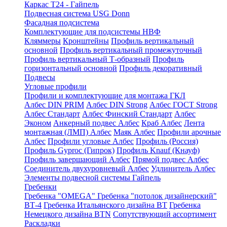
Каркас Т24 - Гайпель
Подвесная система USG Donn
Фасадная подсистема
Комплектующие для подсистемы НВФ
Кляммеры
Кронштейны
Профиль вертикальный
основной
Профиль вертикальный промежуточный
Профиль вертикальный Т-образный
Профиль
горизонтальный основной
Профиль декоративный
Подвесы
Угловые профили
Профили и комплектующие для монтажа ГКЛ
Албес DIN PRIM
Албес DIN Strong
Албес ГОСТ Strong
Албес Стандарт
Албес Финский Стандарт
Албес
Эконом
Анкерный подвес Албес
Краб Албес
Лента
монтажная (ЛМП) Албес
Маяк Албес
Профили арочные
Албес
Профили угловые Албес
Профиль (Россия)
Профиль Gyproc (Гипрок)
Профиль Knauf (Кнауф)
Профиль завершающий Албес
Прямой подвес Албес
Соединитель двухуровневый Албес
Удлинитель Албес
Элементы подвесной системы Гайпель
Гребенки
Гребенка "OMEGA"
Гребенка "потолок дизайнерский"
ВТ-4
Гребенка Итальянского дизайна BT
Гребенка
Немецкого дизайна ВТN
Сопутствующий ассортимент
Раскладки