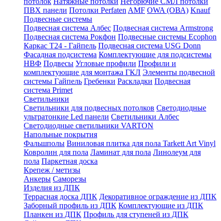
потолок
Натяжные потолки
Негорючие СМЛ потолки
ПВХ панели
Потолки Perfaten
AMF
OWA (ОВА)
Knauf
Подвесные системы
Подвесная система Албес
Подвесная система Armstrong
Подвесная система Рокфон
Подвесные системы Ecophon
Каркас Т24 - Гайпель
Подвесная система USG Donn
Фасадная подсистема
Комплектующие для подсистемы
НВФ
Подвесы
Угловые профили
Профили и
комплектующие для монтажа ГКЛ
Элементы подвесной
системы Гайпель
Гребенки
Раскладки
Подвесная
система Primet
Светильники
Светильники для подвесных потолков
Светодиодные
ультратонкие Led панели
Светильники Албес
Светодиодные светильники VARTON
Напольные покрытия
Фальшполы
Виниловая плитка для пола Tarkett Art Vinyl
Ковролин для пола
Ламинат для пола
Линолеум для
пола
Паркетная доска
Крепеж / метизы
Анкеры
Саморезы
Изделия из ДПК
Террасная доска ДПК
Декоративное ограждение из ДПК
Заборный профиль из ДПК
Комплектующие из ДПК
Планкен из ДПК
Профиль для ступеней из ДПК