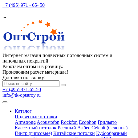
+7 (495) 971 - 65- 50
...
...
Интернет-магазин подвесных потолочных систем и
напольных покрытий.
Работаем оптом и в розницу.
Производим расчет материала!
Доставка по звонку!
+7 (495) 971-65-50
info@tk-optstroy.ru
Каталог
Подвесные потолки
Armstrong
Acoustofon
Rockfon
Ecophon
Грильято
Кассетный потолок
Реечный
Албес
Celenit (Селенит)
Гинтр (гипсовые)
Китайские потолки
Кубообразный