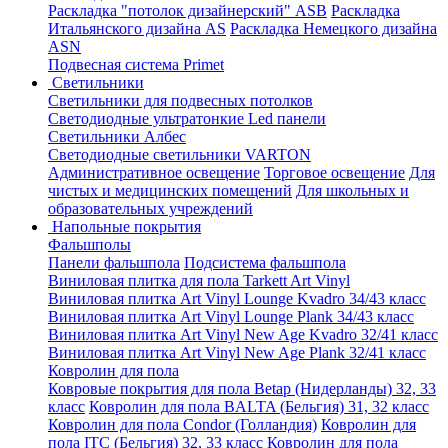
Раскладка "потолок дизайнерский" ASB
Раскладка
Итальянского дизайна AS
Раскладка Немецкого дизайна
АSN
Подвесная система Primet
Светильники
Светильники для подвесных потолков
Светодиодные ультратонкие Led панели
Светильники Албес
Светодиодные светильники VARTON
Административное освещение
Торговое освещение
Для
чистых и медицинских помещений
Для школьных и
образовательных учреждений
Напольные покрытия
Фальшполы
Панели фальшпола
Подсистема фальшпола
Виниловая плитка для пола Tarkett Art Vinyl
Виниловая плитка Art Vinyl Lounge Kvadro 34/43 класс
Виниловая плитка Art Vinyl Lounge Plank 34/43 класс
Виниловая плитка Art Vinyl New Age Kvadro 32/41 класс
Виниловая плитка Art Vinyl New Age Plank 32/41 класс
Ковролин для пола
Ковровые покрытия для пола Betap (Нидерланды) 32, 33
класс
Ковролин для пола BALTA (Бельгия) 31, 32 класс
Ковролин для пола Condor (Голландия)
Ковролин для
пола ITC (Бельгия) 32, 33 класс
Ковролин для пола