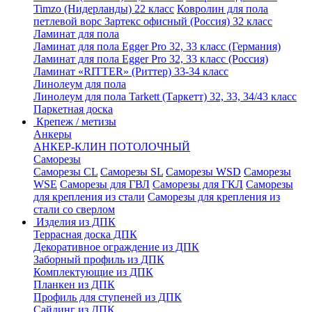
Timzo (Нидерланды) 22 класс
Ковролин для пола
петлевой ворс Зартекс офисный (Россия) 32 класс
Ламинат для пола
Ламинат для пола Egger Pro 32, 33 класс (Германия)
Ламинат для пола Egger Pro 32, 33 класс (Россия)
Ламинат «RITTER» (Риттер) 33-34 класс
Линолеум для пола
Линолеум для пола Tarkett (Таркетт) 32, 33, 34/43 класс
Паркетная доска
Крепеж / метизы
Анкеры
АНКЕР-КЛИН ПОТОЛОЧНЫЙ
Саморезы
Саморезы CL
Саморезы SL
Саморезы WSD
Саморезы
WSE
Саморезы для ГВЛ
Саморезы для ГКЛ
Саморезы
для крепления из стали
Саморезы для крепления из
стали со сверлом
Изделия из ДПК
Террасная доска ДПК
Декоративное ограждение из ДПК
Заборный профиль из ДПК
Комплектующие из ДПК
Планкен из ДПК
Профиль для ступеней из ДПК
Сайдинг из ДПК