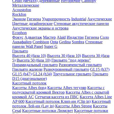
Cellio (металл)
Деревянные
Негорючие
Cannopy
Металлические
Acoustofon
Rockfon
Эконом
Гигиена
Ударопрочность
Industrial
Акустические
Цветные дизайнерские
Стеновые акустические панели
Акустические экраны и острова
Ecophon
Фокус
Адвантаж
Мастер
Alaid
Индастри
Гигиена
Соло
Аквафайер
Combison
Opta
Gedina
Sombra
Стеновые
панели Wall Panel
Super G
Грильято
Высота 40 (база 10)
Высота 30 (база 10)
Высота 30 (база
5)
Высота 50 (база 10)
Грильято "под дерево"
Пирамидальный грильято
Разноячеистый грильято
Грильято жалюзи
Разноуровневый грильято
GL15 (h37)
GL15 (h47)
GL24 (h34)
Треугольное грильято
Грильято
D15 (диагональное)
Кассетный потолок
Кассеты Albes борд
Кассеты Albes тегуляр
Кассеты с
полускрытой кромкой Вектор
Кассеты Albes с скрытой
кромкой AC
Сетчатая кассета из ПВС
Кассета Albes Line
AP 600
Кассетный потолок Клип-ин (Clip in)
Кассетный
потолок Лей-ин (Lay in)
Кассеты Albes Strong
Кассеты
Cesal
Кассетные потолки Люмсвет
Кассетные потолки