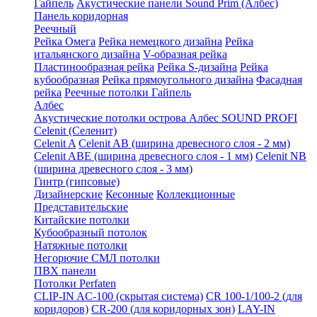
Гайпель
Акустические панели Sound Prim (Албес)
Панель коридорная
Реечный
Рейка Омега
Рейка немецкого дизайна
Рейка
итальянского дизайна
V-образная рейка
Пластинообразная рейка
Рейка S-дизайна
Рейка
кубообразная
Рейка прямоугольного дизайна
Фасадная
рейка
Реечные потолки Гайпель
Албес
Акустические потолки острова Албес SOUND PROFI
Celenit (Селенит)
Celenit A
Celenit AB (ширина древесного слоя - 2 мм)
Celenit ABE (ширина древесного слоя - 1 мм)
Celenit NB
(ширина древесного слоя - 3 мм)
Гинтр (гипсовые)
Дизайнерские
Кесонные
Коллекционные
Представительские
Китайские потолки
Кубообразный потолок
Натяжные потолки
Негорючие СМЛ потолки
ПВХ панели
Потолки Perfaten
CLIP-IN AC-100 (скрытая система)
CR 100-1/100-2 (для
коридоров)
CR-200 (для коридорных зон)
LAY-IN