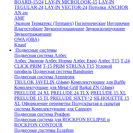
BOARD-15/24
LAY-IN MICROLOOK-15
LAY-IN
TEGULAR-24
LAY-IN VECTOR-24
Потолки ANCHOR
AN aw
AMF
Эконом
Терматекс (Termatex)
Гигиенические
Негорючие
Влагостойкие
Звукопоглощающие
Звукоизолирующие
Звукоотражающие
OWA (ОВА)
Knauf
Подвесные системы
Подвесная система Албес
Албес Эконом
Албес Норма
Албес Евро
Албес T15
Т-24
CLICK PRIM
Т-15 PRIM
STRUNA Т15
Угловой
профиль
Подвесная система Bandraster
Подвесная система Armstrong
TRULOK JAVELIN (24мм)
Комплектующие для Baffle
Комплектующие для Metal Grill
Bajkal ZN (24мм)
PRELUDE 24 XL
PRELUDE 24 TLX
PRELUDE 15 XL
PRELUDE 15 TL
PRELUDE SIXTY^2
SILHOUETTE 15
XL
Оформление периметра
Полускрытая и скрытая
система
Комплектующие для Cannopy
Подвесная система Рокфон
Подвесная система для ROCKFON ECLIPSE и
ROCKFON CONTOUR
Подвесные системы Ecophon