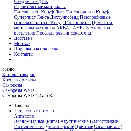
Сайдинг из ДПК
Строительные материалы
Гипсокартон Кнауф Лист
Гипсоволокно Кнауф
Суперлист
Лента Дихтунгсбанд
Пазогребневые
гипсовые плиты "Кнауф-Гипсоплита"
Цементно-
минеральные плиты АКВАПАНЕЛЬ
Элементы
крепления
Профиль для гипсокартона
Доставка
Монтаж
Порошковая покраска
Контакты
Меню
Каталог товаров
Крепеж / метизы
Саморезы
Саморезы WSD
Саморезы WSD 4,2х25 Ral
Товары
Подвесные потолки
Armstrong
Эконом
Прима (Prima)
Акустические
Влагостойкие
Гигиенические
Дизайнерские
Цветные
Orcal (металл)