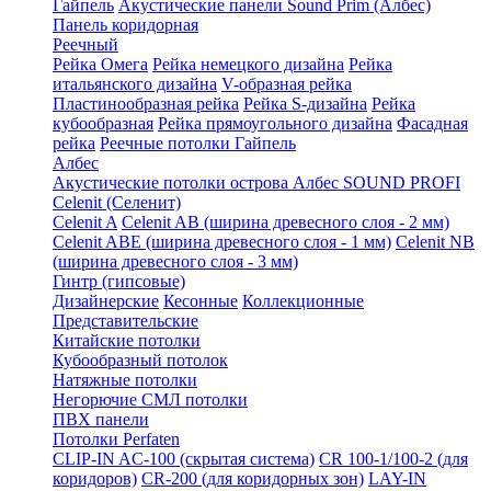
Гайпель
Акустические панели Sound Prim (Албес)
Панель коридорная
Реечный
Рейка Омега
Рейка немецкого дизайна
Рейка
итальянского дизайна
V-образная рейка
Пластинообразная рейка
Рейка S-дизайна
Рейка
кубообразная
Рейка прямоугольного дизайна
Фасадная
рейка
Реечные потолки Гайпель
Албес
Акустические потолки острова Албес SOUND PROFI
Celenit (Селенит)
Celenit A
Celenit AB (ширина древесного слоя - 2 мм)
Celenit ABE (ширина древесного слоя - 1 мм)
Celenit NB
(ширина древесного слоя - 3 мм)
Гинтр (гипсовые)
Дизайнерские
Кесонные
Коллекционные
Представительские
Китайские потолки
Кубообразный потолок
Натяжные потолки
Негорючие СМЛ потолки
ПВХ панели
Потолки Perfaten
CLIP-IN AC-100 (скрытая система)
CR 100-1/100-2 (для
коридоров)
CR-200 (для коридорных зон)
LAY-IN