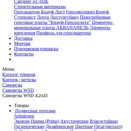
Сайдинг из ДПК
Строительные материалы
Гипсокартон Кнауф Лист
Гипсоволокно Кнауф
Суперлист
Лента Дихтунгсбанд
Пазогребневые
гипсовые плиты "Кнауф-Гипсоплита"
Цементно-
минеральные плиты АКВАПАНЕЛЬ
Элементы
крепления
Профиль для гипсокартона
Доставка
Монтаж
Порошковая покраска
Контакты
Меню
Каталог товаров
Крепеж / метизы
Саморезы
Саморезы WSD
Саморезы WSD 4,2х41
Товары
Подвесные потолки
Armstrong
Эконом
Прима (Prima)
Акустические
Влагостойкие
Гигиенические
Дизайнерские
Цветные
Orcal (металл)