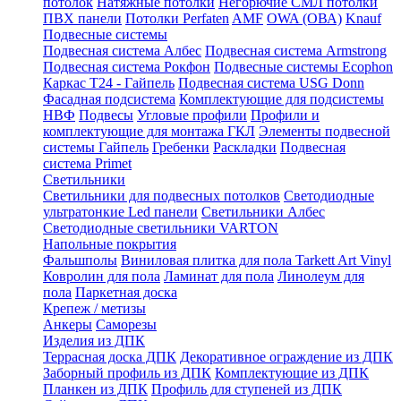
потолок
Натяжные потолки
Негорючие СМЛ потолки
ПВХ панели
Потолки Perfaten
AMF
OWA (ОВА)
Knauf
Подвесные системы
Подвесная система Албес
Подвесная система Armstrong
Подвесная система Рокфон
Подвесные системы Ecophon
Каркас Т24 - Гайпель
Подвесная система USG Donn
Фасадная подсистема
Комплектующие для подсистемы
НВФ
Подвесы
Угловые профили
Профили и
комплектующие для монтажа ГКЛ
Элементы подвесной
системы Гайпель
Гребенки
Раскладки
Подвесная
система Primet
Светильники
Светильники для подвесных потолков
Светодиодные
ультратонкие Led панели
Светильники Албес
Светодиодные светильники VARTON
Напольные покрытия
Фальшполы
Виниловая плитка для пола Tarkett Art Vinyl
Ковролин для пола
Ламинат для пола
Линолеум для
пола
Паркетная доска
Крепеж / метизы
Анкеры
Саморезы
Изделия из ДПК
Террасная доска ДПК
Декоративное ограждение из ДПК
Заборный профиль из ДПК
Комплектующие из ДПК
Планкен из ДПК
Профиль для ступеней из ДПК