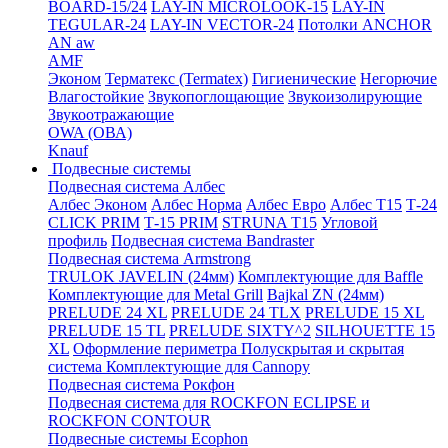
BOARD-15/24
LAY-IN MICROLOOK-15
LAY-IN
TEGULAR-24
LAY-IN VECTOR-24
Потолки ANCHOR
AN aw
AMF
Эконом
Терматекс (Termatex)
Гигиенические
Негорючие
Влагостойкие
Звукопоглощающие
Звукоизолирующие
Звукоотражающие
OWA (ОВА)
Knauf
Подвесные системы
Подвесная система Албес
Албес Эконом
Албес Норма
Албес Евро
Албес T15
Т-24
CLICK PRIM
Т-15 PRIM
STRUNA Т15
Угловой
профиль
Подвесная система Bandraster
Подвесная система Armstrong
TRULOK JAVELIN (24мм)
Комплектующие для Baffle
Комплектующие для Metal Grill
Bajkal ZN (24мм)
PRELUDE 24 XL
PRELUDE 24 TLX
PRELUDE 15 XL
PRELUDE 15 TL
PRELUDE SIXTY^2
SILHOUETTE 15
XL
Оформление периметра
Полускрытая и скрытая
система
Комплектующие для Cannopy
Подвесная система Рокфон
Подвесная система для ROCKFON ECLIPSE и
ROCKFON CONTOUR
Подвесные системы Ecophon