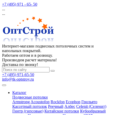
+7 (495) 971 - 65- 50
...
...
Интернет-магазин подвесных потолочных систем и
напольных покрытий.
Работаем оптом и в розницу.
Производим расчет материала!
Доставка по звонку!
+7 (495) 971-65-50
info@tk-optstroy.ru
Каталог
Подвесные потолки
Armstrong
Acoustofon
Rockfon
Ecophon
Грильято
Кассетный потолок
Реечный
Албес
Celenit (Селенит)
Гинтр (гипсовые)
Китайские потолки
Кубообразный