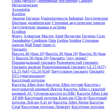
Cellio (металл)
Деревянные
Негорючие
Cannopy
Металлические
Acoustofon
Rockfon
Эконом
Гигиена
Ударопрочность
Industrial
Акустические
Цветные дизайнерские
Стеновые акустические панели
Акустические экраны и острова
Ecophon
Фокус
Адвантаж
Мастер
Alaid
Индастри
Гигиена
Соло
Аквафайер
Combison
Opta
Gedina
Sombra
Стеновые
панели Wall Panel
Super G
Грильято
Высота 40 (база 10)
Высота 30 (база 10)
Высота 30 (база
5)
Высота 50 (база 10)
Грильято "под дерево"
Пирамидальный грильято
Разноячеистый грильято
Грильято жалюзи
Разноуровневый грильято
GL15 (h37)
GL15 (h47)
GL24 (h34)
Треугольное грильято
Грильято
D15 (диагональное)
Кассетный потолок
Кассеты Albes борд
Кассеты Albes тегуляр
Кассеты с
полускрытой кромкой Вектор
Кассеты Albes с скрытой
кромкой AC
Сетчатая кассета из ПВС
Кассета Albes Line
AP 600
Кассетный потолок Клип-ин (Clip in)
Кассетный
потолок Лей-ин (Lay in)
Кассеты Albes Strong
Кассеты
Cesal
Кассетные потолки Люмсвет
Кассетные потолки