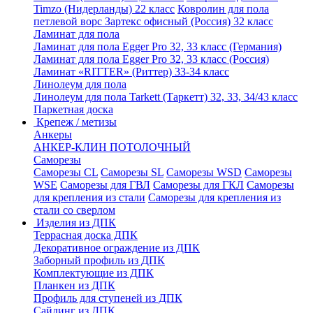
Timzo (Нидерланды) 22 класс
Ковролин для пола
петлевой ворс Зартекс офисный (Россия) 32 класс
Ламинат для пола
Ламинат для пола Egger Pro 32, 33 класс (Германия)
Ламинат для пола Egger Pro 32, 33 класс (Россия)
Ламинат «RITTER» (Риттер) 33-34 класс
Линолеум для пола
Линолеум для пола Tarkett (Таркетт) 32, 33, 34/43 класс
Паркетная доска
Крепеж / метизы
Анкеры
АНКЕР-КЛИН ПОТОЛОЧНЫЙ
Саморезы
Саморезы CL
Саморезы SL
Саморезы WSD
Саморезы
WSE
Саморезы для ГВЛ
Саморезы для ГКЛ
Саморезы
для крепления из стали
Саморезы для крепления из
стали со сверлом
Изделия из ДПК
Террасная доска ДПК
Декоративное ограждение из ДПК
Заборный профиль из ДПК
Комплектующие из ДПК
Планкен из ДПК
Профиль для ступеней из ДПК
Сайдинг из ДПК