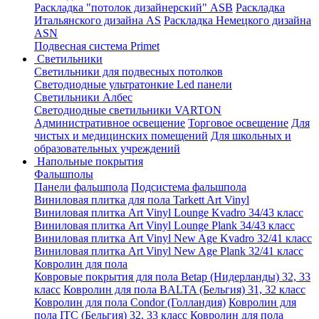
Раскладка "потолок дизайнерский" ASB
Раскладка
Итальянского дизайна AS
Раскладка Немецкого дизайна
АSN
Подвесная система Primet
Светильники
Светильники для подвесных потолков
Светодиодные ультратонкие Led панели
Светильники Албес
Светодиодные светильники VARTON
Административное освещение
Торговое освещение
Для
чистых и медицинских помещений
Для школьных и
образовательных учреждений
Напольные покрытия
Фальшполы
Панели фальшпола
Подсистема фальшпола
Виниловая плитка для пола Tarkett Art Vinyl
Виниловая плитка Art Vinyl Lounge Kvadro 34/43 класс
Виниловая плитка Art Vinyl Lounge Plank 34/43 класс
Виниловая плитка Art Vinyl New Age Kvadro 32/41 класс
Виниловая плитка Art Vinyl New Age Plank 32/41 класс
Ковролин для пола
Ковровые покрытия для пола Betap (Нидерланды) 32, 33
класс
Ковролин для пола BALTA (Бельгия) 31, 32 класс
Ковролин для пола Condor (Голландия)
Ковролин для
пола ITC (Бельгия) 32, 33 класс
Ковролин для пола