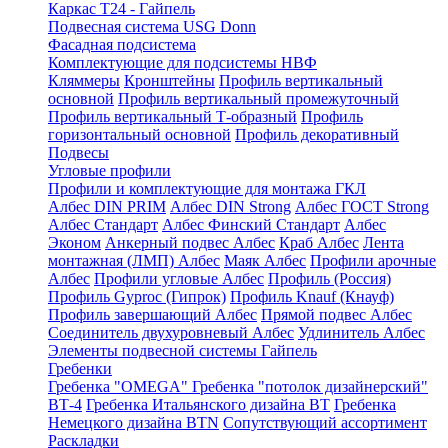
Каркас Т24 - Гайпель
Подвесная система USG Donn
Фасадная подсистема
Комплектующие для подсистемы НВФ
Кляммеры
Кронштейны
Профиль вертикальный
основной
Профиль вертикальный промежуточный
Профиль вертикальный Т-образный
Профиль
горизонтальный основной
Профиль декоративный
Подвесы
Угловые профили
Профили и комплектующие для монтажа ГКЛ
Албес DIN PRIM
Албес DIN Strong
Албес ГОСТ Strong
Албес Стандарт
Албес Финский Стандарт
Албес
Эконом
Анкерный подвес Албес
Краб Албес
Лента
монтажная (ЛМП) Албес
Маяк Албес
Профили арочные
Албес
Профили угловые Албес
Профиль (Россия)
Профиль Gyproc (Гипрок)
Профиль Knauf (Кнауф)
Профиль завершающий Албес
Прямой подвес Албес
Соединитель двухуровневый Албес
Удлинитель Албес
Элементы подвесной системы Гайпель
Гребенки
Гребенка "OMEGA"
Гребенка "потолок дизайнерский"
ВТ-4
Гребенка Итальянского дизайна BT
Гребенка
Немецкого дизайна ВТN
Сопутствующий ассортимент
Раскладки