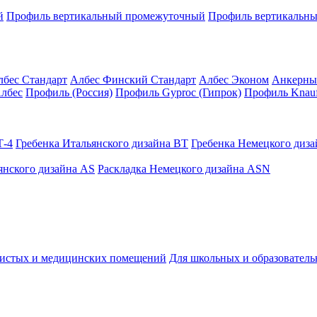
й
Профиль вертикальный промежуточный
Профиль вертикальны
лбес Стандарт
Албес Финский Стандарт
Албес Эконом
Анкерны
лбес
Профиль (Россия)
Профиль Gyproc (Гипрок)
Профиль Knauf
Т-4
Гребенка Итальянского дизайна BT
Гребенка Немецкого диз
янского дизайна AS
Раскладка Немецкого дизайна АSN
чистых и медицинских помещений
Для школьных и образовател