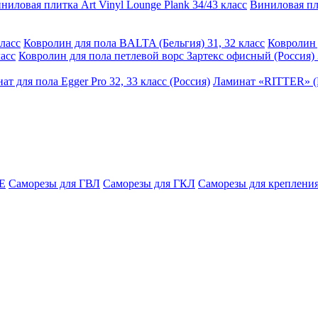
ниловая плитка Art Vinyl Lounge Plank 34/43 класс
Виниловая пли
ласс
Ковролин для пола BALTA (Бельгия) 31, 32 класс
Ковролин 
асс
Ковролин для пола петлевой ворс Зартекс офисный (Россия) 
ат для пола Egger Pro 32, 33 класс (Россия)
Ламинат «RITTER» (Р
E
Саморезы для ГВЛ
Саморезы для ГКЛ
Саморезы для крепления