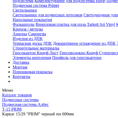
подсистема
Комплектующие для подсистемы НВФ
Подве
Подвесная система Primet
Светильники
Светильники для подвесных потолков
Светодиодные уль
Напольные покрытия
Фальшполы
Виниловая плитка для пола Tarkett Art Vinyl
Крепеж / метизы
Анкеры
Саморезы
Изделия из ДПК
Террасная доска ДПК
Декоративное ограждение из ДПК
Строительные материалы
Гипсокартон Кнауф Лист
Гипсоволокно Кнауф Суперлис
Элементы крепления
Профиль для гипсокартона
Доставка
Монтаж
Порошковая покраска
Контакты
Меню
Каталог товаров
Подвесные системы
Подвесная система Албес
Т-15 PRIM
Каркас 15/29 "PRIM" черный rus 600мм