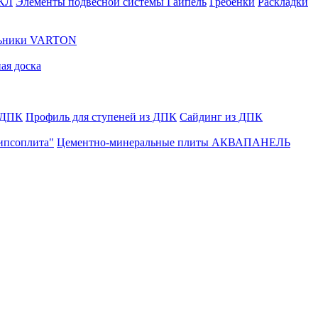
ГКЛ
Элементы подвесной системы Гайпель
Гребенки
Раскладки
льники VARTON
ая доска
 ДПК
Профиль для ступеней из ДПК
Сайдинг из ДПК
ипсоплита"
Цементно-минеральные плиты АКВАПАНЕЛЬ