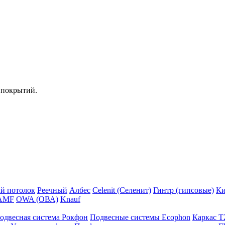
 покрытий.
й потолок
Реечный
Албес
Celenit (Селенит)
Гинтр (гипсовые)
Ки
AMF
OWA (ОВА)
Knauf
одвесная система Рокфон
Подвесные системы Ecophon
Каркас Т