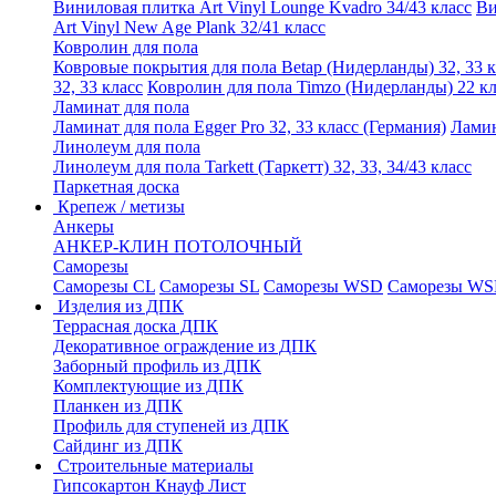
Виниловая плитка Art Vinyl Lounge Kvadro 34/43 класс
Ви
Art Vinyl New Age Plank 32/41 класс
Ковролин для пола
Ковровые покрытия для пола Betap (Нидерланды) 32, 33 к
32, 33 класс
Ковролин для пола Timzo (Нидерланды) 22 кл
Ламинат для пола
Ламинат для пола Egger Pro 32, 33 класс (Германия)
Ламин
Линолеум для пола
Линолеум для пола Tarkett (Таркетт) 32, 33, 34/43 класс
Паркетная доска
Крепеж / метизы
Анкеры
АНКЕР-КЛИН ПОТОЛОЧНЫЙ
Саморезы
Саморезы CL
Саморезы SL
Саморезы WSD
Саморезы WS
Изделия из ДПК
Террасная доска ДПК
Декоративное ограждение из ДПК
Заборный профиль из ДПК
Комплектующие из ДПК
Планкен из ДПК
Профиль для ступеней из ДПК
Сайдинг из ДПК
Строительные материалы
Гипсокартон Кнауф Лист