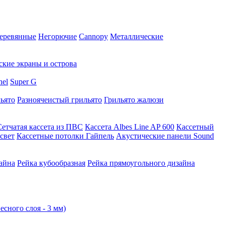
еревянные
Негорючие
Cannopy
Металлические
ские экраны и острова
nel
Super G
ьято
Разноячеистый грильято
Грильято жалюзи
Сетчатая кассета из ПВС
Кассета Albes Line AP 600
Кассетный
свет
Кассетные потолки Гайпель
Акустические панели Sound
айна
Рейка кубообразная
Рейка прямоугольного дизайна
есного слоя - 3 мм)