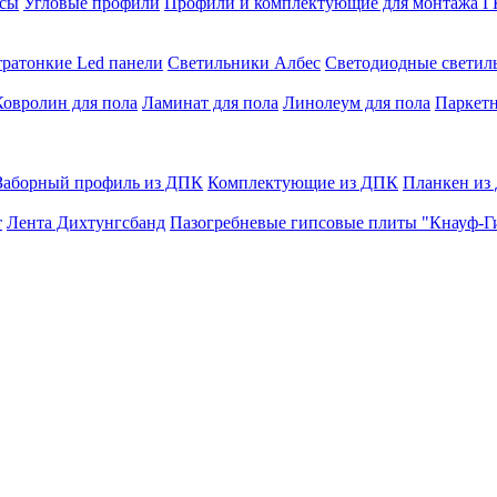
сы
Угловые профили
Профили и комплектующие для монтажа 
тратонкие Led панели
Светильники Албес
Светодиодные свети
Ковролин для пола
Ламинат для пола
Линолеум для пола
Паркетн
Заборный профиль из ДПК
Комплектующие из ДПК
Планкен из
т
Лента Дихтунгсбанд
Пазогребневые гипсовые плиты "Кнауф-Г