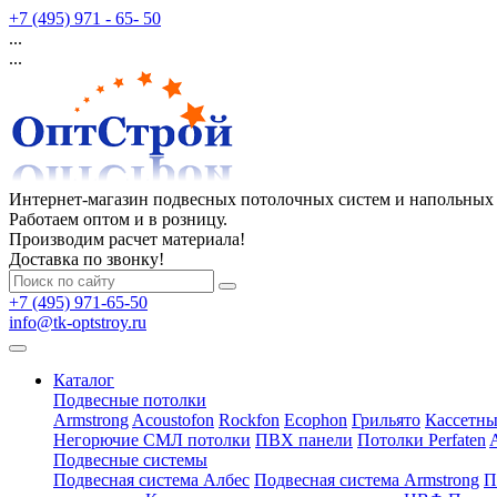
+7 (495) 971 - 65- 50
...
...
Интернет-магазин подвесных потолочных систем и напольных
Работаем оптом и в розницу.
Производим расчет материала!
Доставка по звонку!
+7 (495) 971-65-50
info@tk-optstroy.ru
Каталог
Подвесные потолки
Armstrong
Acoustofon
Rockfon
Ecophon
Грильято
Кассетны
Негорючие СМЛ потолки
ПВХ панели
Потолки Perfaten
Подвесные системы
Подвесная система Албес
Подвесная система Armstrong
П