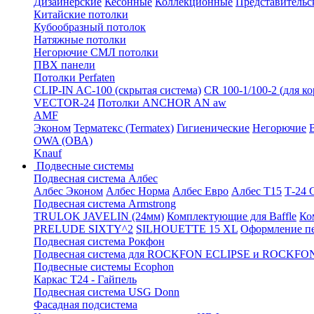
Дизайнерские
Кесонные
Коллекционные
Представительс
Китайские потолки
Кубообразный потолок
Натяжные потолки
Негорючие СМЛ потолки
ПВХ панели
Потолки Perfaten
CLIP-IN AC-100 (скрытая система)
CR 100-1/100-2 (для к
VECTOR-24
Потолки ANCHOR AN aw
AMF
Эконом
Терматекс (Termatex)
Гигиенические
Негорючие
OWA (ОВА)
Knauf
Подвесные системы
Подвесная система Албес
Албес Эконом
Албес Норма
Албес Евро
Албес T15
Т-24
Подвесная система Armstrong
TRULOK JAVELIN (24мм)
Комплектующие для Baffle
Ко
PRELUDE SIXTY^2
SILHOUETTE 15 XL
Оформление п
Подвесная система Рокфон
Подвесная система для ROCKFON ECLIPSE и ROCK
Подвесные системы Ecophon
Каркас Т24 - Гайпель
Подвесная система USG Donn
Фасадная подсистема