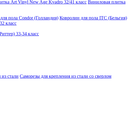
тка Art Vinyl New Age Kvadro 32/41 класс
Виниловая плитка
для пола Condor (Голландия)
Ковролин для пола ITC (Бельгия)
32 класс
иттер) 33-34 класс
 из стали
Саморезы для крепления из стали со сверлом