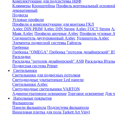
Комплектующие для подсистемы НВФ
Кляммеры
Кронштейны
Профиль вертикальный основно
декоративный
Подвесы
Угловые профили
Профили и комплектующие для монтажа ГКЛ
Албес DIN PRIM
Албес DIN Strong
Албес ГОСТ Strong
А
Маяк Албес
Профили арочные Албес
Профили угловые А
Соединитель двухуровневый Албес
Удлинитель Албес
Элементы подвесной системы Гайпель
Гребенки
Гребенка "OMEGA"
Гребенка "потолок дизайнерский" В
Раскладки
Раскладка "потолок дизайнерский" ASB
Раскладка Италь
Подвесная система Primet
Светильники
Светильники для подвесных потолков
Светодиодные ультратонкие Led панели
Светильники Албес
Светодиодные светильники VARTON
Административное освещение
Торговое освещение
Для 
Напольные покрытия
Фальшполы
Панели фальшпола
Подсистема фальшпола
Виниловая плитка для пола Tarkett Art Vinyl