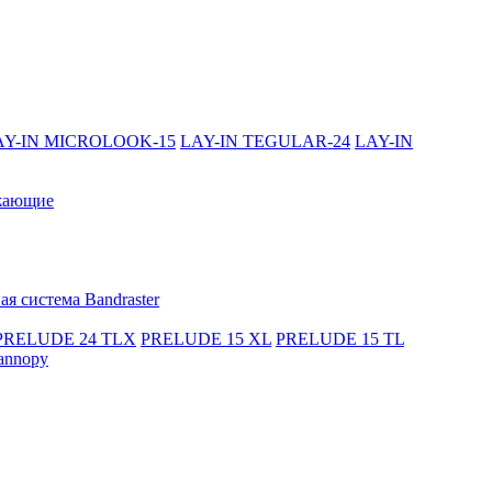
AY-IN MICROLOOK-15
LAY-IN TEGULAR-24
LAY-IN
жающие
я система Bandraster
PRELUDE 24 TLX
PRELUDE 15 XL
PRELUDE 15 TL
annopy