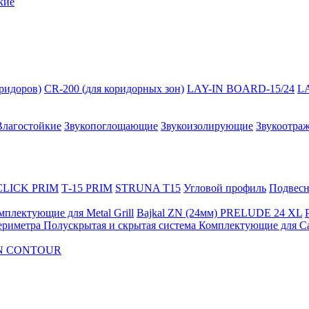
кие
оридоров)
CR-200 (для коридорных зон)
LAY-IN BOARD-15/24
L
Влагостойкие
Звукопоглощающие
Звукоизолирующие
Звукоотра
 CLICK PRIM
Т-15 PRIM
STRUNA Т15
Угловой профиль
Подвесна
мплектующие для Metal Grill
Bajkal ZN (24мм)
PRELUDE 24 XL
ериметра
Полускрытая и скрытая система
Комплектующие для C
FON CONTOUR