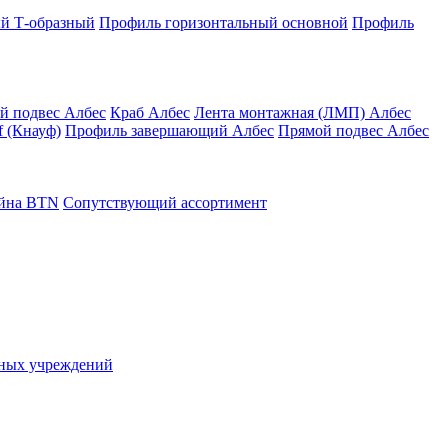
й Т-образный
Профиль горизонтальный основной
Профиль
й подвес Албес
Краб Албес
Лента монтажная (ЛМП) Албес
 (Кнауф)
Профиль завершающий Албес
Прямой подвес Албес
айна ВТN
Сопутствующий ассортимент
ьных учреждений