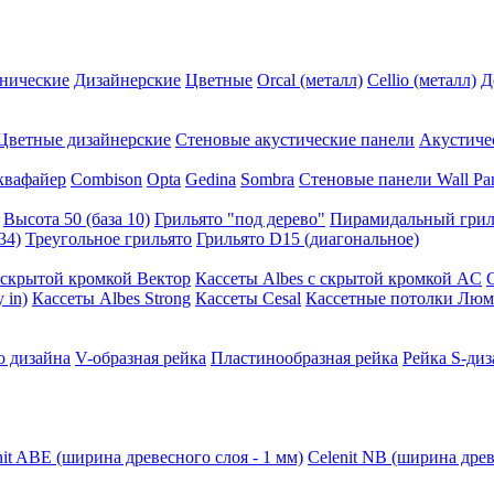
нические
Дизайнерские
Цветные
Orcal (металл)
Cellio (металл)
Д
Цветные дизайнерские
Стеновые акустические панели
Акустиче
квафайер
Combison
Opta
Gedina
Sombra
Стеновые панели Wall Pa
Высота 50 (база 10)
Грильято "под дерево"
Пирамидальный грил
34)
Треугольное грильято
Грильято D15 (диагональное)
ускрытой кромкой Вектор
Кассеты Albes с скрытой кромкой AC
 in)
Кассеты Albes Strong
Кассеты Cesal
Кассетные потолки Люм
о дизайна
V-образная рейка
Пластинообразная рейка
Рейка S-диз
nit ABE (ширина древесного слоя - 1 мм)
Celenit NB (ширина древ