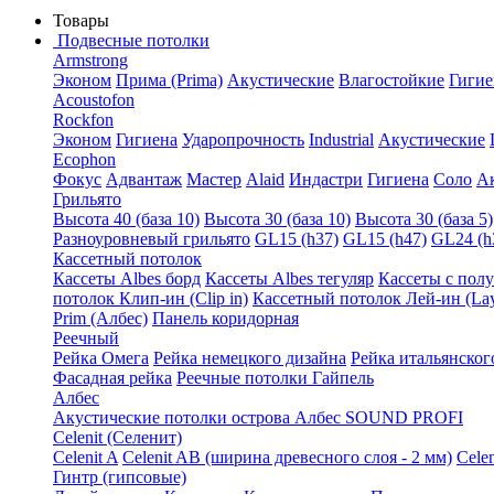
Товары
Подвесные потолки
Armstrong
Эконом
Прима (Prima)
Акустические
Влагостойкие
Гигие
Acoustofon
Rockfon
Эконом
Гигиена
Ударопрочность
Industrial
Акустические
Ecophon
Фокус
Адвантаж
Мастер
Alaid
Индастри
Гигиена
Соло
А
Грильято
Высота 40 (база 10)
Высота 30 (база 10)
Высота 30 (база 5)
Разноуровневый грильято
GL15 (h37)
GL15 (h47)
GL24 (h
Кассетный потолок
Кассеты Albes борд
Кассеты Albes тегуляр
Кассеты с пол
потолок Клип-ин (Clip in)
Кассетный потолок Лей-ин (Lay
Prim (Албес)
Панель коридорная
Реечный
Рейка Омега
Рейка немецкого дизайна
Рейка итальянског
Фасадная рейка
Реечные потолки Гайпель
Албес
Акустические потолки острова Албес SOUND PROFI
Celenit (Селенит)
Celenit A
Celenit AB (ширина древесного слоя - 2 мм)
Cele
Гинтр (гипсовые)