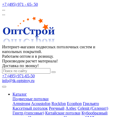
+7 (495) 971 - 65- 50
...
...
Интернет-магазин подвесных потолочных систем и
напольных покрытий.
Работаем оптом и в розницу.
Производим расчет материала!
Доставка по звонку!
+7 (495) 971-65-50
info@tk-optstroy.ru
Каталог
Подвесные потолки
Armstrong
Acoustofon
Rockfon
Ecophon
Грильято
Кассетный потолок
Реечный
Албес
Celenit (Селенит)
Гинтр (гипсовые)
Китайские потолки
Кубообразный