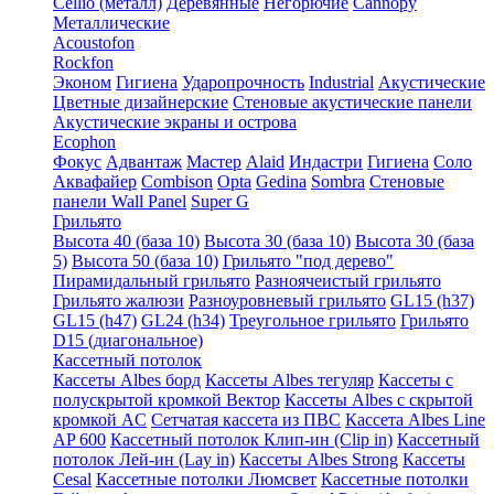
Cellio (металл)
Деревянные
Негорючие
Cannopy
Металлические
Acoustofon
Rockfon
Эконом
Гигиена
Ударопрочность
Industrial
Акустические
Цветные дизайнерские
Стеновые акустические панели
Акустические экраны и острова
Ecophon
Фокус
Адвантаж
Мастер
Alaid
Индастри
Гигиена
Соло
Аквафайер
Combison
Opta
Gedina
Sombra
Стеновые
панели Wall Panel
Super G
Грильято
Высота 40 (база 10)
Высота 30 (база 10)
Высота 30 (база
5)
Высота 50 (база 10)
Грильято "под дерево"
Пирамидальный грильято
Разноячеистый грильято
Грильято жалюзи
Разноуровневый грильято
GL15 (h37)
GL15 (h47)
GL24 (h34)
Треугольное грильято
Грильято
D15 (диагональное)
Кассетный потолок
Кассеты Albes борд
Кассеты Albes тегуляр
Кассеты с
полускрытой кромкой Вектор
Кассеты Albes с скрытой
кромкой AC
Сетчатая кассета из ПВС
Кассета Albes Line
AP 600
Кассетный потолок Клип-ин (Clip in)
Кассетный
потолок Лей-ин (Lay in)
Кассеты Albes Strong
Кассеты
Cesal
Кассетные потолки Люмсвет
Кассетные потолки