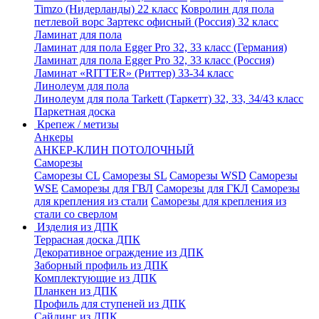
Timzo (Нидерланды) 22 класс
Ковролин для пола
петлевой ворс Зартекс офисный (Россия) 32 класс
Ламинат для пола
Ламинат для пола Egger Pro 32, 33 класс (Германия)
Ламинат для пола Egger Pro 32, 33 класс (Россия)
Ламинат «RITTER» (Риттер) 33-34 класс
Линолеум для пола
Линолеум для пола Tarkett (Таркетт) 32, 33, 34/43 класс
Паркетная доска
Крепеж / метизы
Анкеры
АНКЕР-КЛИН ПОТОЛОЧНЫЙ
Саморезы
Саморезы CL
Саморезы SL
Саморезы WSD
Саморезы
WSE
Саморезы для ГВЛ
Саморезы для ГКЛ
Саморезы
для крепления из стали
Саморезы для крепления из
стали со сверлом
Изделия из ДПК
Террасная доска ДПК
Декоративное ограждение из ДПК
Заборный профиль из ДПК
Комплектующие из ДПК
Планкен из ДПК
Профиль для ступеней из ДПК
Сайдинг из ДПК