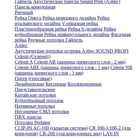
Гайпель
Акустические панели Sound Prim (Албес)
Панель коридорная
Реечный
Рейка Омега
Рейка немецкого дизайна
Рейка
итальянского дизайна
V-образная рейка
Пластинообразная рейка
Рейка S-дизайна
Рейка
кубообразная
Рейка прямоугольного дизайна
Фасадная
рейка
Реечные потолки Гайпель
Албес
Акустические потолки острова Албес SOUND PROFI
Celenit (Селенит)
Celenit A
Celenit AB (ширина древесного слоя - 2 мм)
Celenit ABE (ширина древесного слоя - 1 мм)
Celenit NB
(ширина древесного слоя - 3 мм)
Гинтр (гипсовые)
Дизайнерские
Кесонные
Коллекционные
Представительские
Китайские потолки
Кубообразный потолок
Натяжные потолки
Негорючие СМЛ потолки
ПВХ панели
Потолки Perfaten
CLIP-IN AC-100 (скрытая система)
CR 100-1/100-2 (для
коридоров)
CR-200 (для коридорных зон)
LAY-IN