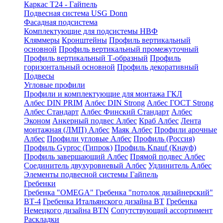
Каркас Т24 - Гайпель
Подвесная система USG Donn
Фасадная подсистема
Комплектующие для подсистемы НВФ
Кляммеры
Кронштейны
Профиль вертикальный
основной
Профиль вертикальный промежуточный
Профиль вертикальный Т-образный
Профиль
горизонтальный основной
Профиль декоративный
Подвесы
Угловые профили
Профили и комплектующие для монтажа ГКЛ
Албес DIN PRIM
Албес DIN Strong
Албес ГОСТ Strong
Албес Стандарт
Албес Финский Стандарт
Албес
Эконом
Анкерный подвес Албес
Краб Албес
Лента
монтажная (ЛМП) Албес
Маяк Албес
Профили арочные
Албес
Профили угловые Албес
Профиль (Россия)
Профиль Gyproc (Гипрок)
Профиль Knauf (Кнауф)
Профиль завершающий Албес
Прямой подвес Албес
Соединитель двухуровневый Албес
Удлинитель Албес
Элементы подвесной системы Гайпель
Гребенки
Гребенка "OMEGA"
Гребенка "потолок дизайнерский"
ВТ-4
Гребенка Итальянского дизайна BT
Гребенка
Немецкого дизайна ВТN
Сопутствующий ассортимент
Раскладки