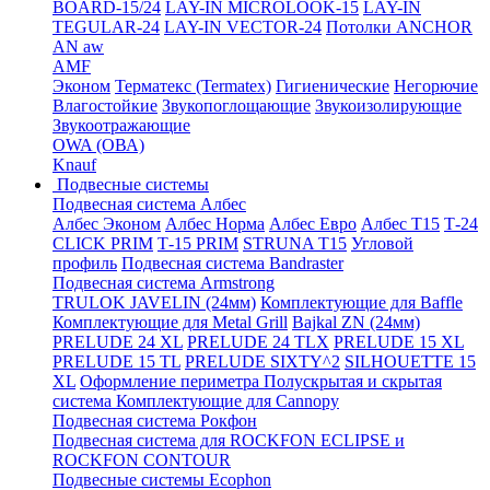
BOARD-15/24
LAY-IN MICROLOOK-15
LAY-IN
TEGULAR-24
LAY-IN VECTOR-24
Потолки ANCHOR
AN aw
AMF
Эконом
Терматекс (Termatex)
Гигиенические
Негорючие
Влагостойкие
Звукопоглощающие
Звукоизолирующие
Звукоотражающие
OWA (ОВА)
Knauf
Подвесные системы
Подвесная система Албес
Албес Эконом
Албес Норма
Албес Евро
Албес T15
Т-24
CLICK PRIM
Т-15 PRIM
STRUNA Т15
Угловой
профиль
Подвесная система Bandraster
Подвесная система Armstrong
TRULOK JAVELIN (24мм)
Комплектующие для Baffle
Комплектующие для Metal Grill
Bajkal ZN (24мм)
PRELUDE 24 XL
PRELUDE 24 TLX
PRELUDE 15 XL
PRELUDE 15 TL
PRELUDE SIXTY^2
SILHOUETTE 15
XL
Оформление периметра
Полускрытая и скрытая
система
Комплектующие для Cannopy
Подвесная система Рокфон
Подвесная система для ROCKFON ECLIPSE и
ROCKFON CONTOUR
Подвесные системы Ecophon