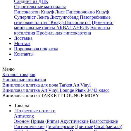
Сайдинг из ДПК
Строительные материалы
Гипсокартон Кнауф Лист
Гипсоволокно Кнауф
Суперлист
Лента Дихтунгсбанд
Пазогребневые
гипсовые плиты "Кнауф-Гипсоплита"
Цементно-
минеральные плиты АКВАПАНЕЛЬ
Элементы
крепления
Профиль для гипсокартона
Доставка
Монтаж
Порошковая покраска
Контакты
Меню
Каталог товаров
Напольные покрытия
Виниловая плитка для пола Tarkett Art Vinyl
Виниловая плитка Art Vinyl Lounge Plank 34/43 класс
Виниловая плитка TARKETT LOUNGE MOBY
Товары
Подвесные потолки
Armstrong
Эконом
Прима (Prima)
Акустические
Влагостойкие
Гигиенические
Дизайнерские
Цветные
Orcal (металл)