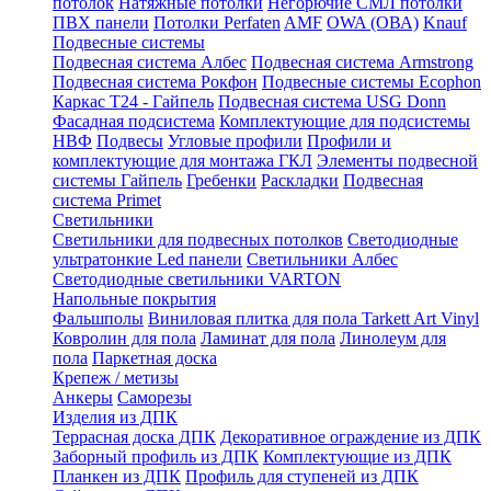
потолок
Натяжные потолки
Негорючие СМЛ потолки
ПВХ панели
Потолки Perfaten
AMF
OWA (ОВА)
Knauf
Подвесные системы
Подвесная система Албес
Подвесная система Armstrong
Подвесная система Рокфон
Подвесные системы Ecophon
Каркас Т24 - Гайпель
Подвесная система USG Donn
Фасадная подсистема
Комплектующие для подсистемы
НВФ
Подвесы
Угловые профили
Профили и
комплектующие для монтажа ГКЛ
Элементы подвесной
системы Гайпель
Гребенки
Раскладки
Подвесная
система Primet
Светильники
Светильники для подвесных потолков
Светодиодные
ультратонкие Led панели
Светильники Албес
Светодиодные светильники VARTON
Напольные покрытия
Фальшполы
Виниловая плитка для пола Tarkett Art Vinyl
Ковролин для пола
Ламинат для пола
Линолеум для
пола
Паркетная доска
Крепеж / метизы
Анкеры
Саморезы
Изделия из ДПК
Террасная доска ДПК
Декоративное ограждение из ДПК
Заборный профиль из ДПК
Комплектующие из ДПК
Планкен из ДПК
Профиль для ступеней из ДПК