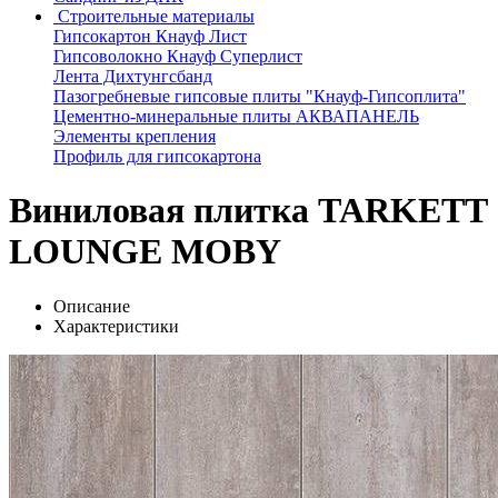
Строительные материалы
Гипсокартон Кнауф Лист
Гипсоволокно Кнауф Суперлист
Лента Дихтунгсбанд
Пазогребневые гипсовые плиты "Кнауф-Гипсоплита"
Цементно-минеральные плиты АКВАПАНЕЛЬ
Элементы крепления
Профиль для гипсокартона
Виниловая плитка TARKETT
LOUNGE MOBY
Описание
Характеристики