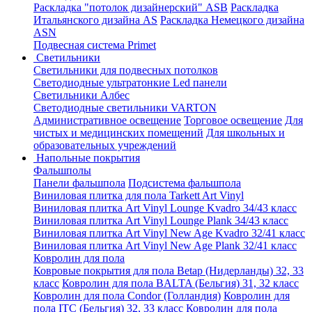
Раскладка "потолок дизайнерский" ASB
Раскладка
Итальянского дизайна AS
Раскладка Немецкого дизайна
АSN
Подвесная система Primet
Светильники
Светильники для подвесных потолков
Светодиодные ультратонкие Led панели
Светильники Албес
Светодиодные светильники VARTON
Административное освещение
Торговое освещение
Для
чистых и медицинских помещений
Для школьных и
образовательных учреждений
Напольные покрытия
Фальшполы
Панели фальшпола
Подсистема фальшпола
Виниловая плитка для пола Tarkett Art Vinyl
Виниловая плитка Art Vinyl Lounge Kvadro 34/43 класс
Виниловая плитка Art Vinyl Lounge Plank 34/43 класс
Виниловая плитка Art Vinyl New Age Kvadro 32/41 класс
Виниловая плитка Art Vinyl New Age Plank 32/41 класс
Ковролин для пола
Ковровые покрытия для пола Betap (Нидерланды) 32, 33
класс
Ковролин для пола BALTA (Бельгия) 31, 32 класс
Ковролин для пола Condor (Голландия)
Ковролин для
пола ITC (Бельгия) 32, 33 класс
Ковролин для пола