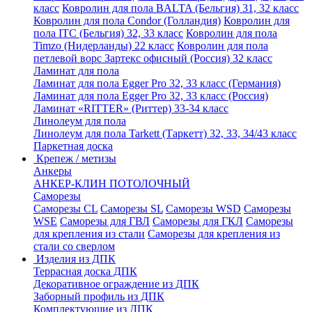
класс
Ковролин для пола BALTA (Бельгия) 31, 32 класс
Ковролин для пола Condor (Голландия)
Ковролин для
пола ITC (Бельгия) 32, 33 класс
Ковролин для пола
Timzo (Нидерланды) 22 класс
Ковролин для пола
петлевой ворс Зартекс офисный (Россия) 32 класс
Ламинат для пола
Ламинат для пола Egger Pro 32, 33 класс (Германия)
Ламинат для пола Egger Pro 32, 33 класс (Россия)
Ламинат «RITTER» (Риттер) 33-34 класс
Линолеум для пола
Линолеум для пола Tarkett (Таркетт) 32, 33, 34/43 класс
Паркетная доска
Крепеж / метизы
Анкеры
АНКЕР-КЛИН ПОТОЛОЧНЫЙ
Саморезы
Саморезы CL
Саморезы SL
Саморезы WSD
Саморезы
WSE
Саморезы для ГВЛ
Саморезы для ГКЛ
Саморезы
для крепления из стали
Саморезы для крепления из
стали со сверлом
Изделия из ДПК
Террасная доска ДПК
Декоративное ограждение из ДПК
Заборный профиль из ДПК
Комплектующие из ДПК