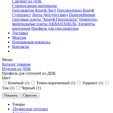
Сайдинг из ДПК
Строительные материалы
Гипсокартон Кнауф Лист
Гипсоволокно Кнауф
Суперлист
Лента Дихтунгсбанд
Пазогребневые
гипсовые плиты "Кнауф-Гипсоплита"
Цементно-
минеральные плиты АКВАПАНЕЛЬ
Элементы
крепления
Профиль для гипсокартона
Доставка
Монтаж
Порошковая покраска
Контакты
Меню
Каталог товаров
Изделия из ДПК
Профиль для ступеней из ДПК
Цвет
Бежевый (
1
)
Темно-коричневый (
1
)
Терракот (
1
)
Тик (
1
)
Черный (
1
)
Товары
Подвесные потолки