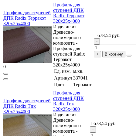
Профиль для
ступеней ДПК
Профиль для ступеней
Radix Терракот
ДПК Radix Терракот
320x25x4000
320x25x4000
Изделие из
Древесно-
1 678,54 руб.
полимерного
композита -
Профиль для
ступеней Radix
В корзину
Терракот
320x25x4000
0
Ед. изм.
м.кв.
Артикул
337041
Цвет
Терракот
Профиль для
ступеней ДПК
Профиль для ступеней
Radix Тик
ДПК Radix Тик
320x25x4000
320x25x4000
Изделие из
Древесно-
1 678,54 руб.
полимерного
композита -