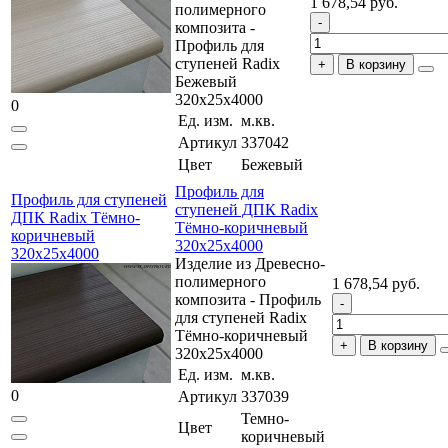
1 678,54 руб.
полимерного
композита -
Профиль для
ступеней Radix
В корзину
Бежевый
320x25x4000
0
Ед. изм.
м.кв.
Артикул
337042
Цвет
Бежевый
Профиль для
Профиль для ступеней
ступеней ДПК Radix
ДПК Radix Тёмно-
Тёмно-коричневый
коричневый
320x25x4000
320x25x4000
Изделие из Древесно-
полимерного
1 678,54 руб.
композита - Профиль
для ступеней Radix
Тёмно-коричневый
В корзину
320x25x4000
Ед. изм.
м.кв.
0
Артикул
337039
Темно-
Цвет
коричневый