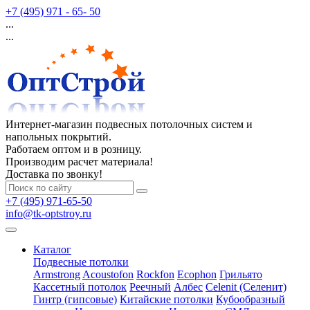
+7 (495) 971 - 65- 50
...
...
Интернет-магазин подвесных потолочных систем и
напольных покрытий.
Работаем оптом и в розницу.
Производим расчет материала!
Доставка по звонку!
+7 (495) 971-65-50
info@tk-optstroy.ru
Каталог
Подвесные потолки
Armstrong
Acoustofon
Rockfon
Ecophon
Грильято
Кассетный потолок
Реечный
Албес
Celenit (Селенит)
Гинтр (гипсовые)
Китайские потолки
Кубообразный