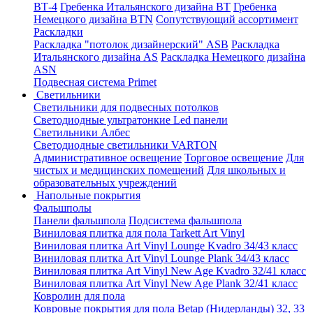
ВТ-4
Гребенка Итальянского дизайна BT
Гребенка
Немецкого дизайна ВТN
Сопутствующий ассортимент
Раскладки
Раскладка "потолок дизайнерский" ASB
Раскладка
Итальянского дизайна AS
Раскладка Немецкого дизайна
АSN
Подвесная система Primet
Светильники
Светильники для подвесных потолков
Светодиодные ультратонкие Led панели
Светильники Албес
Светодиодные светильники VARTON
Административное освещение
Торговое освещение
Для
чистых и медицинских помещений
Для школьных и
образовательных учреждений
Напольные покрытия
Фальшполы
Панели фальшпола
Подсистема фальшпола
Виниловая плитка для пола Tarkett Art Vinyl
Виниловая плитка Art Vinyl Lounge Kvadro 34/43 класс
Виниловая плитка Art Vinyl Lounge Plank 34/43 класс
Виниловая плитка Art Vinyl New Age Kvadro 32/41 класс
Виниловая плитка Art Vinyl New Age Plank 32/41 класс
Ковролин для пола
Ковровые покрытия для пола Betap (Нидерланды) 32, 33