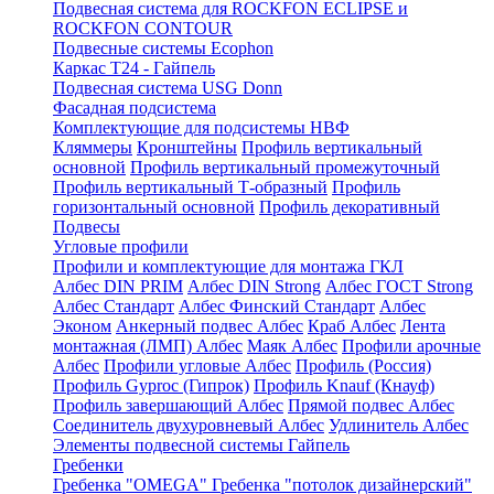
Подвесная система для ROCKFON ECLIPSE и
ROCKFON CONTOUR
Подвесные системы Ecophon
Каркас Т24 - Гайпель
Подвесная система USG Donn
Фасадная подсистема
Комплектующие для подсистемы НВФ
Кляммеры
Кронштейны
Профиль вертикальный
основной
Профиль вертикальный промежуточный
Профиль вертикальный Т-образный
Профиль
горизонтальный основной
Профиль декоративный
Подвесы
Угловые профили
Профили и комплектующие для монтажа ГКЛ
Албес DIN PRIM
Албес DIN Strong
Албес ГОСТ Strong
Албес Стандарт
Албес Финский Стандарт
Албес
Эконом
Анкерный подвес Албес
Краб Албес
Лента
монтажная (ЛМП) Албес
Маяк Албес
Профили арочные
Албес
Профили угловые Албес
Профиль (Россия)
Профиль Gyproc (Гипрок)
Профиль Knauf (Кнауф)
Профиль завершающий Албес
Прямой подвес Албес
Соединитель двухуровневый Албес
Удлинитель Албес
Элементы подвесной системы Гайпель
Гребенки
Гребенка "OMEGA"
Гребенка "потолок дизайнерский"