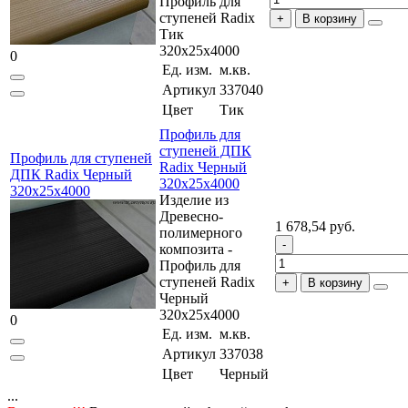
Профиль для
ступеней Radix
В корзину
Тик
320x25x4000
0
Ед. изм.
м.кв.
Артикул
337040
Цвет
Тик
Профиль для
ступеней ДПК
Профиль для ступеней
Radix Черный
ДПК Radix Черный
320x25x4000
320x25x4000
Изделие из
Древесно-
1 678,54 руб.
полимерного
композита -
Профиль для
ступеней Radix
В корзину
Черный
320x25x4000
0
Ед. изм.
м.кв.
Артикул
337038
Цвет
Черный
...