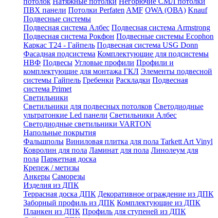
потолок
Натяжные потолки
Негорючие СМЛ потолки
ПВХ панели
Потолки Perfaten
AMF
OWA (ОВА)
Knauf
Подвесные системы
Подвесная система Албес
Подвесная система Armstrong
Подвесная система Рокфон
Подвесные системы Ecophon
Каркас Т24 - Гайпель
Подвесная система USG Donn
Фасадная подсистема
Комплектующие для подсистемы
НВФ
Подвесы
Угловые профили
Профили и
комплектующие для монтажа ГКЛ
Элементы подвесной
системы Гайпель
Гребенки
Раскладки
Подвесная
система Primet
Светильники
Светильники для подвесных потолков
Светодиодные
ультратонкие Led панели
Светильники Албес
Светодиодные светильники VARTON
Напольные покрытия
Фальшполы
Виниловая плитка для пола Tarkett Art Vinyl
Ковролин для пола
Ламинат для пола
Линолеум для
пола
Паркетная доска
Крепеж / метизы
Анкеры
Саморезы
Изделия из ДПК
Террасная доска ДПК
Декоративное ограждение из ДПК
Заборный профиль из ДПК
Комплектующие из ДПК
Планкен из ДПК
Профиль для ступеней из ДПК