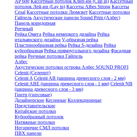
AP 600
Кассетный потолок Клип-ин (Clip in)
Кассетный
потолок Лей-ин (Lay in)
Кассеты Albes Strong
Кассеты
Cesal
Кассетные потолки Люмсвет
Кассетные потолки
Гайпель
Акустические панели Sound Prim (Албес)
Панель коридорная
Реечный
Рейка Омега
Рейка немецкого дизайна
Рейка
итальянского дизайна
V-образная рейка
Пластинообразная рейка
Рейка S-дизайна
Рейка
кубообразная
Рейка прямоугольного дизайна
Фасадная
рейка
Реечные потолки Гайпель
Албес
Акустические потолки острова Албес SOUND PROFI
Celenit (Селенит)
Celenit A
Celenit AB (ширина древесного слоя - 2 мм)
Celenit ABE (ширина древесного слоя - 1 мм)
Celenit NB
(ширина древесного слоя - 3 мм)
Гинтр (гипсовые)
Дизайнерские
Кесонные
Коллекционные
Представительские
Китайские потолки
Кубообразный потолок
Натяжные потолки
Негорючие СМЛ потолки
ПВХ панели