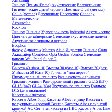
Armstrong
Эконом
Прима (Prima)
Акустические
Влагостойкие
Гигиенические
Дизайнерские
Цветные
Orcal (металл)
Cellio (металл)
Деревянные
Негорючие
Cannopy
Металлические
Acoustofon
Rockfon
Эконом
Гигиена
Ударопрочность
Industrial
Акустические
Цветные дизайнерские
Стеновые акустические панели
Акустические экраны и острова
Ecophon
Фокус
Адвантаж
Мастер
Alaid
Индастри
Гигиена
Соло
Аквафайер
Combison
Opta
Gedina
Sombra
Стеновые
панели Wall Panel
Super G
Грильято
Высота 40 (база 10)
Высота 30 (база 10)
Высота 30 (база
5)
Высота 50 (база 10)
Грильято "под дерево"
Пирамидальный грильято
Разноячеистый грильято
Грильято жалюзи
Разноуровневый грильято
GL15 (h37)
GL15 (h47)
GL24 (h34)
Треугольное грильято
Грильято
D15 (диагональное)
Кассетный потолок
Кассеты Albes борд
Кассеты Albes тегуляр
Кассеты с
полускрытой кромкой Вектор
Кассеты Albes с скрытой
кромкой AC
Сетчатая кассета из ПВС
Кассета Albes Line