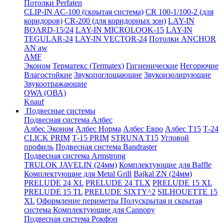
Потолки Perfaten
CLIP-IN AC-100 (скрытая система)
CR 100-1/100-2 (для
коридоров)
CR-200 (для коридорных зон)
LAY-IN
BOARD-15/24
LAY-IN MICROLOOK-15
LAY-IN
TEGULAR-24
LAY-IN VECTOR-24
Потолки ANCHOR
AN aw
AMF
Эконом
Терматекс (Termatex)
Гигиенические
Негорючие
Влагостойкие
Звукопоглощающие
Звукоизолирующие
Звукоотражающие
OWA (ОВА)
Knauf
Подвесные системы
Подвесная система Албес
Албес Эконом
Албес Норма
Албес Евро
Албес T15
Т-24
CLICK PRIM
Т-15 PRIM
STRUNA Т15
Угловой
профиль
Подвесная система Bandraster
Подвесная система Armstrong
TRULOK JAVELIN (24мм)
Комплектующие для Baffle
Комплектующие для Metal Grill
Bajkal ZN (24мм)
PRELUDE 24 XL
PRELUDE 24 TLX
PRELUDE 15 XL
PRELUDE 15 TL
PRELUDE SIXTY^2
SILHOUETTE 15
XL
Оформление периметра
Полускрытая и скрытая
система
Комплектующие для Cannopy
Подвесная система Рокфон