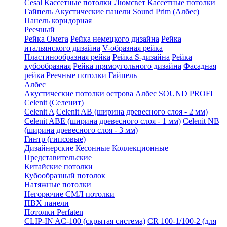
Cesal
Кассетные потолки Люмсвет
Кассетные потолки
Гайпель
Акустические панели Sound Prim (Албес)
Панель коридорная
Реечный
Рейка Омега
Рейка немецкого дизайна
Рейка
итальянского дизайна
V-образная рейка
Пластинообразная рейка
Рейка S-дизайна
Рейка
кубообразная
Рейка прямоугольного дизайна
Фасадная
рейка
Реечные потолки Гайпель
Албес
Акустические потолки острова Албес SOUND PROFI
Celenit (Селенит)
Celenit A
Celenit AB (ширина древесного слоя - 2 мм)
Celenit ABE (ширина древесного слоя - 1 мм)
Celenit NB
(ширина древесного слоя - 3 мм)
Гинтр (гипсовые)
Дизайнерские
Кесонные
Коллекционные
Представительские
Китайские потолки
Кубообразный потолок
Натяжные потолки
Негорючие СМЛ потолки
ПВХ панели
Потолки Perfaten
CLIP-IN AC-100 (скрытая система)
CR 100-1/100-2 (для