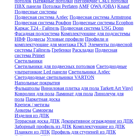
потолок
Натяжные потолки
Негорючие СМЛ потолки
ПВХ панели
Потолки Perfaten
AMF
OWA (ОВА)
Knauf
Подвесные системы
Подвесная система Албес
Подвесная система Armstrong
Подвесная система Рокфон
Подвесные системы Ecophon
Каркас Т24 - Гайпель
Подвесная система USG Donn
Фасадная подсистема
Комплектующие для подсистемы
НВФ
Подвесы
Угловые профили
Профили и
комплектующие для монтажа ГКЛ
Элементы подвесной
системы Гайпель
Гребенки
Раскладки
Подвесная
система Primet
Светильники
Светильники для подвесных потолков
Светодиодные
ультратонкие Led панели
Светильники Албес
Светодиодные светильники VARTON
Напольные покрытия
Фальшполы
Виниловая плитка для пола Tarkett Art Vinyl
Ковролин для пола
Ламинат для пола
Линолеум для
пола
Паркетная доска
Крепеж / метизы
Анкеры
Саморезы
Изделия из ДПК
Террасная доска ДПК
Декоративное ограждение из ДПК
Заборный профиль из ДПК
Комплектующие из ДПК
Планкен из ДПК
Профиль для ступеней из ДПК