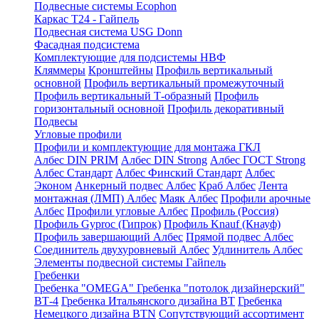
Подвесные системы Ecophon
Каркас Т24 - Гайпель
Подвесная система USG Donn
Фасадная подсистема
Комплектующие для подсистемы НВФ
Кляммеры
Кронштейны
Профиль вертикальный
основной
Профиль вертикальный промежуточный
Профиль вертикальный Т-образный
Профиль
горизонтальный основной
Профиль декоративный
Подвесы
Угловые профили
Профили и комплектующие для монтажа ГКЛ
Албес DIN PRIM
Албес DIN Strong
Албес ГОСТ Strong
Албес Стандарт
Албес Финский Стандарт
Албес
Эконом
Анкерный подвес Албес
Краб Албес
Лента
монтажная (ЛМП) Албес
Маяк Албес
Профили арочные
Албес
Профили угловые Албес
Профиль (Россия)
Профиль Gyproc (Гипрок)
Профиль Knauf (Кнауф)
Профиль завершающий Албес
Прямой подвес Албес
Соединитель двухуровневый Албес
Удлинитель Албес
Элементы подвесной системы Гайпель
Гребенки
Гребенка "OMEGA"
Гребенка "потолок дизайнерский"
ВТ-4
Гребенка Итальянского дизайна BT
Гребенка
Немецкого дизайна ВТN
Сопутствующий ассортимент