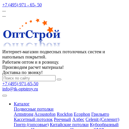
+7 (495) 971 - 65- 50
...
...
Интернет-магазин подвесных потолочных систем и
напольных покрытий.
Работаем оптом и в розницу.
Производим расчет материала!
Доставка по звонку!
+7 (495) 971-65-50
info@tk-optstroy.ru
Каталог
Подвесные потолки
Armstrong
Acoustofon
Rockfon
Ecophon
Грильято
Кассетный потолок
Реечный
Албес
Celenit (Селенит)
Гинтр (гипсовые)
Китайские потолки
Кубообразный