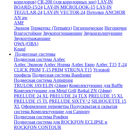
коридоров)
CR-200 (для коридорных зон)
LAY-IN
BOARD-15/24
LAY-IN MICROLOOK-15
LAY-IN
TEGULAR-24
LAY-IN VECTOR-24
Потолки ANCHOR
AN aw
AMF
Эконом
Терматекс (Termatex)
Гигиенические
Негорючие
Влагостойкие
Звукопоглощающие
Звукоизолирующие
Звукоотражающие
OWA (ОВА)
Knauf
Подвесные системы
Подвесная система Албес
Албес Эконом
Албес Норма
Албес Евро
Албес T15
Т-24
CLICK PRIM
Т-15 PRIM
STRUNA Т15
Угловой
профиль
Подвесная система Bandraster
Подвесная система Armstrong
TRULOK JAVELIN (24мм)
Комплектующие для Baffle
Комплектующие для Metal Grill
Bajkal ZN (24мм)
PRELUDE 24 XL
PRELUDE 24 TLX
PRELUDE 15 XL
PRELUDE 15 TL
PRELUDE SIXTY^2
SILHOUETTE 15
XL
Оформление периметра
Полускрытая и скрытая
система
Комплектующие для Cannopy
Подвесная система Рокфон
Подвесная система для ROCKFON ECLIPSE и
ROCKFON CONTOUR