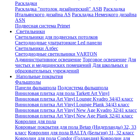
Раскладки
Раскладка "потолок дизайнерский" ASB
Раскладка
Итальянского дизайна AS
Раскладка Немецкого дизайна
АSN
Подвесная система Primet
Светильники
Светильники для подвесных потолков
Светодиодные ультратонкие Led панели
Светильники Албес
Светодиодные светильники VARTON
Административное освещение
Торговое освещение
Для
чистых и медицинских помещений
Для школьных и
образовательных учреждений
Напольные покрытия
Фальшполы
Панели фальшпола
Подсистема фальшпола
Виниловая плитка для пола Tarkett Art Vinyl
Виниловая плитка Art Vinyl Lounge Kvadro 34/43 класс
Виниловая плитка Art Vinyl Lounge Plank 34/43 класс
Виниловая плитка Art Vinyl New Age Kvadro 32/41 класс
Виниловая плитка Art Vinyl New Age Plank 32/41 класс
Ковролин для пола
Ковровые покрытия для пола Betap (Нидерланды) 32, 33
класс
Ковролин для пола BALTA (Бельгия) 31, 32 класс
Ковролин для пола Condor (Голландия)
Ковролин для