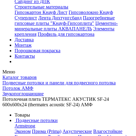
Сайдинг из ДПК
Строительные материалы
Гипсокартон Кнауф Лист
Гипсоволокно Кнауф
Суперлист
Лента Дихтунгсбанд
Пазогребневые
гипсовые плиты "Кнауф-Гипсоплита"
Цементно-
минеральные плиты АКВАПАНЕЛЬ
Элементы
крепления
Профиль для гипсокартона
Доставка
Монтаж
Порошковая покраска
Контакты
Меню
Каталог товаров
Подвесные потолки и панели для подвесного потолка
Потолок АМФ
Звукопоглощающие
Потолочная плита ТЕРМАТЕКС АКУСТИК SF-24
600x600x24 (thermatex acoustic SF-24) АМФ
Товары
Подвесные потолки
Armstrong
Эконом
Прима (Prima)
Акустические
Влагостойкие