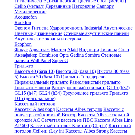
Гигиенические
Дизайнерские
Цветные
Orcal (металл)
Cellio (металл)
Деревянные
Негорючие
Cannopy
Металлические
Acoustofon
Rockfon
Эконом
Гигиена
Ударопрочность
Industrial
Акустические
Цветные дизайнерские
Стеновые акустические панели
Акустические экраны и острова
Ecophon
Фокус
Адвантаж
Мастер
Alaid
Индастри
Гигиена
Соло
Аквафайер
Combison
Opta
Gedina
Sombra
Стеновые
панели Wall Panel
Super G
Грильято
Высота 40 (база 10)
Высота 30 (база 10)
Высота 30 (база
5)
Высота 50 (база 10)
Грильято "под дерево"
Пирамидальный грильято
Разноячеистый грильято
Грильято жалюзи
Разноуровневый грильято
GL15 (h37)
GL15 (h47)
GL24 (h34)
Треугольное грильято
Грильято
D15 (диагональное)
Кассетный потолок
Кассеты Albes борд
Кассеты Albes тегуляр
Кассеты с
полускрытой кромкой Вектор
Кассеты Albes с скрытой
кромкой AC
Сетчатая кассета из ПВС
Кассета Albes Line
AP 600
Кассетный потолок Клип-ин (Clip in)
Кассетный
потолок Лей-ин (Lay in)
Кассеты Albes Strong
Кассеты