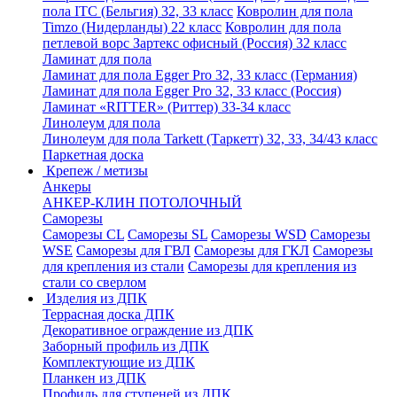
пола ITC (Бельгия) 32, 33 класс
Ковролин для пола
Timzo (Нидерланды) 22 класс
Ковролин для пола
петлевой ворс Зартекс офисный (Россия) 32 класс
Ламинат для пола
Ламинат для пола Egger Pro 32, 33 класс (Германия)
Ламинат для пола Egger Pro 32, 33 класс (Россия)
Ламинат «RITTER» (Риттер) 33-34 класс
Линолеум для пола
Линолеум для пола Tarkett (Таркетт) 32, 33, 34/43 класс
Паркетная доска
Крепеж / метизы
Анкеры
АНКЕР-КЛИН ПОТОЛОЧНЫЙ
Саморезы
Саморезы CL
Саморезы SL
Саморезы WSD
Саморезы
WSE
Саморезы для ГВЛ
Саморезы для ГКЛ
Саморезы
для крепления из стали
Саморезы для крепления из
стали со сверлом
Изделия из ДПК
Террасная доска ДПК
Декоративное ограждение из ДПК
Заборный профиль из ДПК
Комплектующие из ДПК
Планкен из ДПК
Профиль для ступеней из ДПК