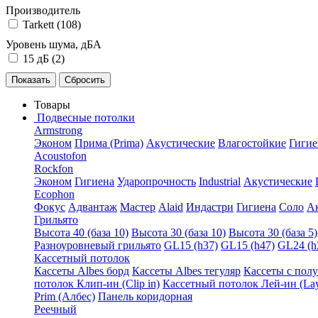
Производитель
Tarkett (
108
)
Уровень шума, дБА
15 дБ (
2
)
Товары
Подвесные потолки
Armstrong
Эконом
Прима (Prima)
Акустические
Влагостойкие
Гигие
Acoustofon
Rockfon
Эконом
Гигиена
Ударопрочность
Industrial
Акустические
Ecophon
Фокус
Адвантаж
Мастер
Alaid
Индастри
Гигиена
Соло
А
Грильято
Высота 40 (база 10)
Высота 30 (база 10)
Высота 30 (база 5)
Разноуровневый грильято
GL15 (h37)
GL15 (h47)
GL24 (h
Кассетный потолок
Кассеты Albes борд
Кассеты Albes тегуляр
Кассеты с пол
потолок Клип-ин (Clip in)
Кассетный потолок Лей-ин (Lay
Prim (Албес)
Панель коридорная
Реечный