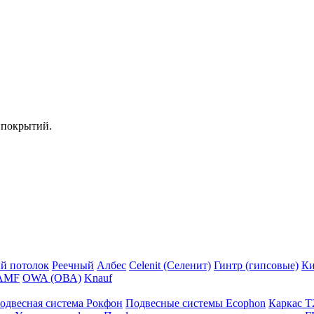
 покрытий.
й потолок
Реечный
Албес
Celenit (Селенит)
Гинтр (гипсовые)
Ки
AMF
OWA (ОВА)
Knauf
одвесная система Рокфон
Подвесные системы Ecophon
Каркас Т