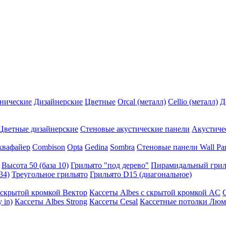
нические
Дизайнерские
Цветные
Orcal (металл)
Cellio (металл)
Д
Цветные дизайнерские
Стеновые акустические панели
Акустиче
квафайер
Combison
Opta
Gedina
Sombra
Стеновые панели Wall Pa
Высота 50 (база 10)
Грильято "под дерево"
Пирамидальный грил
34)
Треугольное грильято
Грильято D15 (диагональное)
ускрытой кромкой Вектор
Кассеты Albes с скрытой кромкой AC
 in)
Кассеты Albes Strong
Кассеты Cesal
Кассетные потолки Люм