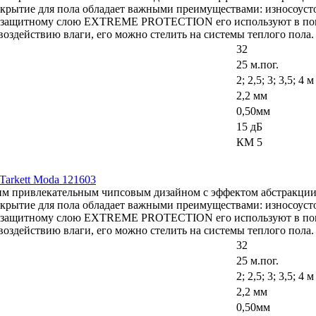
крытие для пола обладает важными преимуществами: износоусто
му защитному слою EXTREME PROTECTION его используют в по
оздействию влаги, его можно стелить на системы теплого пола.
32
25 м.пог.
2; 2,5; 3; 3,5; 4 м
2,2 мм
0,50мм
15 дБ
КМ 5
arkett Moda 121603
оим привлекательным чипсовым дизайном с эффектом абстракции
крытие для пола обладает важными преимуществами: износоусто
му защитному слою EXTREME PROTECTION его используют в по
оздействию влаги, его можно стелить на системы теплого пола.
32
25 м.пог.
2; 2,5; 3; 3,5; 4 м
2,2 мм
0,50мм