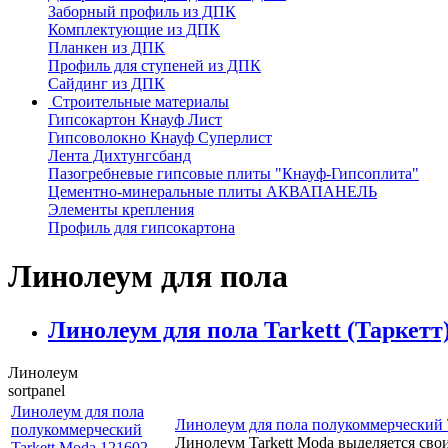
Заборный профиль из ДПК
Комплектующие из ДПК
Планкен из ДПК
Профиль для ступеней из ДПК
Сайдинг из ДПК
Строительные материалы
Гипсокартон Кнауф Лист
Гипсоволокно Кнауф Суперлист
Лента Дихтунгсбанд
Пазогребневые гипсовые плиты "Кнауф-Гипсоплита"
Цементно-минеральные плиты АКВАПАНЕЛЬ
Элементы крепления
Профиль для гипсокартона
Линолеум для пола
Линолеум для пола Tarkett (Таркетт) 
Линолеум
sortpanel
Линолеум для пола
Линолеум для пола полукоммерческий T
полукоммерческий
Линолеум Tarkett Moda выделяется св
Tarkett Moda 121602