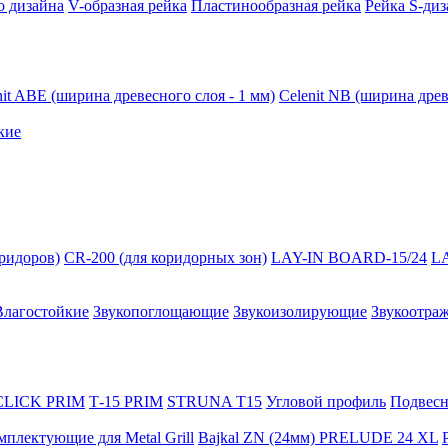
о дизайна
V-образная рейка
Пластинообразная рейка
Рейка S-диз
nit ABE (ширина древесного слоя - 1 мм)
Celenit NB (ширина древ
кие
оридоров)
CR-200 (для коридорных зон)
LAY-IN BOARD-15/24
L
Влагостойкие
Звукопоглощающие
Звукоизолирующие
Звукоотра
 CLICK PRIM
Т-15 PRIM
STRUNA Т15
Угловой профиль
Подвесна
мплектующие для Metal Grill
Bajkal ZN (24мм)
PRELUDE 24 XL