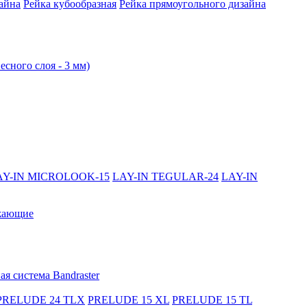
айна
Рейка кубообразная
Рейка прямоугольного дизайна
есного слоя - 3 мм)
AY-IN MICROLOOK-15
LAY-IN TEGULAR-24
LAY-IN
жающие
я система Bandraster
PRELUDE 24 TLX
PRELUDE 15 XL
PRELUDE 15 TL