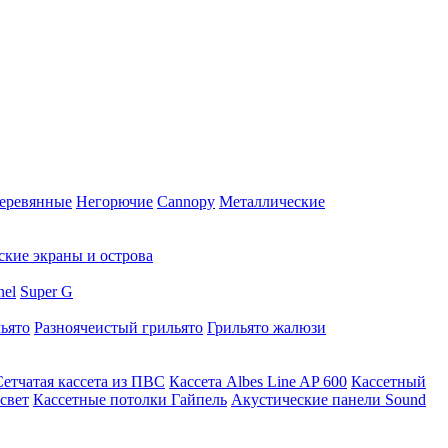
еревянные
Негорючие
Cannopy
Металлические
ские экраны и острова
nel
Super G
ьято
Разноячеистый грильято
Грильято жалюзи
Сетчатая кассета из ПВС
Кассета Albes Line AP 600
Кассетный
свет
Кассетные потолки Гайпель
Акустические панели Sound