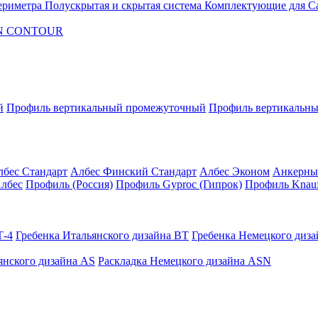
ериметра
Полускрытая и скрытая система
Комплектующие для C
FON CONTOUR
й
Профиль вертикальный промежуточный
Профиль вертикальны
лбес Стандарт
Албес Финский Стандарт
Албес Эконом
Анкерны
лбес
Профиль (Россия)
Профиль Gyproc (Гипрок)
Профиль Knauf
Т-4
Гребенка Итальянского дизайна BT
Гребенка Немецкого диз
янского дизайна AS
Раскладка Немецкого дизайна АSN