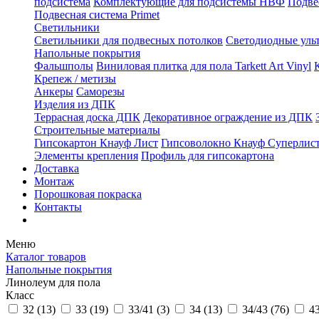
подсистема
Комплектующие для подсистемы НВФ
Подве
Подвесная система Primet
Светильники
Светильники для подвесных потолков
Светодиодные уль
Напольные покрытия
Фальшполы
Виниловая плитка для пола Tarkett Art Vinyl
Крепеж / метизы
Анкеры
Саморезы
Изделия из ДПК
Террасная доска ДПК
Декоративное ограждение из ДПК
Строительные материалы
Гипсокартон Кнауф Лист
Гипсоволокно Кнауф Суперлис
Элементы крепления
Профиль для гипсокартона
Доставка
Монтаж
Порошковая покраска
Контакты
Меню
Каталог товаров
Напольные покрытия
Линолеум для пола
Класс
32 (
13
)
33 (
19
)
33/41 (
3
)
34 (
13
)
34/43 (
76
)
43