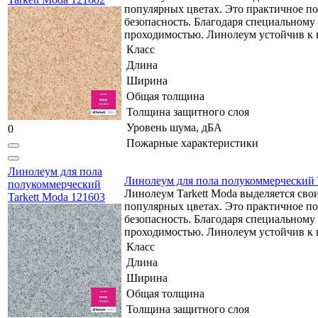
популярных цветах. Это практичное по
безопасность. Благодаря специально
проходимостью. Линолеум устойчив к в
Класс
Длина
Ширина
Общая толщина
Толщина защитного слоя
Уровень шума, дБА
0
Пожарные характеристики
Линолеум для пола
Линолеум для пола полукоммерческий T
полукоммерческий
Линолеум Tarkett Moda выделяется св
Tarkett Moda 121603
популярных цветах. Это практичное по
безопасность. Благодаря специально
проходимостью. Линолеум устойчив к в
Класс
Длина
Ширина
Общая толщина
Толщина защитного слоя