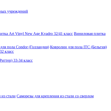
ьных учреждений
тка Art Vinyl New Age Kvadro 32/41 класс
Виниловая плитка
для пола Condor (Голландия)
Ковролин для пола ITC (Бельгия)
32 класс
иттер) 33-34 класс
 из стали
Саморезы для крепления из стали со сверлом