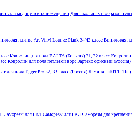
чистых и медицинских помещений
Для школьных и образовател
ниловая плитка Art Vinyl Lounge Plank 34/43 класс
Виниловая пли
ласс
Ковролин для пола BALTA (Бельгия) 31, 32 класс
Ковролин 
асс
Ковролин для пола петлевой ворс Зартекс офисный (Россия) 
ат для пола Egger Pro 32, 33 класс (Россия)
Ламинат «RITTER» (Р
E
Саморезы для ГВЛ
Саморезы для ГКЛ
Саморезы для крепления