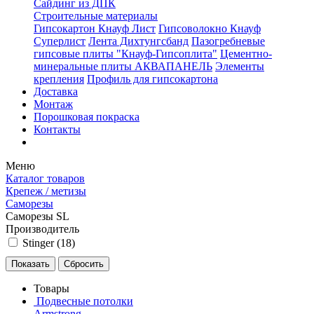
Сайдинг из ДПК
Строительные материалы
Гипсокартон Кнауф Лист
Гипсоволокно Кнауф
Суперлист
Лента Дихтунгсбанд
Пазогребневые
гипсовые плиты "Кнауф-Гипсоплита"
Цементно-
минеральные плиты АКВАПАНЕЛЬ
Элементы
крепления
Профиль для гипсокартона
Доставка
Монтаж
Порошковая покраска
Контакты
Меню
Каталог товаров
Крепеж / метизы
Саморезы
Саморезы SL
Производитель
Stinger (
18
)
Товары
Подвесные потолки
Armstrong