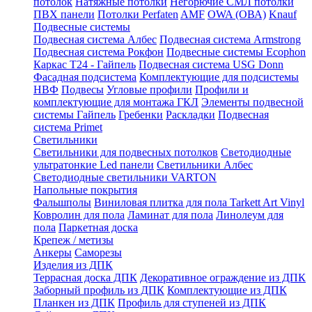
потолок
Натяжные потолки
Негорючие СМЛ потолки
ПВХ панели
Потолки Perfaten
AMF
OWA (ОВА)
Knauf
Подвесные системы
Подвесная система Албес
Подвесная система Armstrong
Подвесная система Рокфон
Подвесные системы Ecophon
Каркас Т24 - Гайпель
Подвесная система USG Donn
Фасадная подсистема
Комплектующие для подсистемы
НВФ
Подвесы
Угловые профили
Профили и
комплектующие для монтажа ГКЛ
Элементы подвесной
системы Гайпель
Гребенки
Раскладки
Подвесная
система Primet
Светильники
Светильники для подвесных потолков
Светодиодные
ультратонкие Led панели
Светильники Албес
Светодиодные светильники VARTON
Напольные покрытия
Фальшполы
Виниловая плитка для пола Tarkett Art Vinyl
Ковролин для пола
Ламинат для пола
Линолеум для
пола
Паркетная доска
Крепеж / метизы
Анкеры
Саморезы
Изделия из ДПК
Террасная доска ДПК
Декоративное ограждение из ДПК
Заборный профиль из ДПК
Комплектующие из ДПК
Планкен из ДПК
Профиль для ступеней из ДПК