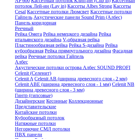
AP 600
Кассетный потолок Клип-ин (Clip in)
Кассетный
потолок Лей-ин (Lay in)
Кассеты Albes Strong
Кассеты
Cesal
Кассетные потолки Люмсвет
Кассетные потолки
Гайпель
Акустические панели Sound Prim (Албес)
Панель коридорная
Реечный
Рейка Омега
Рейка немецкого дизайна
Рейка
итальянского дизайна
V-образная рейка
Пластинообразная рейка
Рейка S-дизайна
Рейка
кубообразная
Рейка прямоугольного дизайна
Фасадная
рейка
Реечные потолки Гайпель
Албес
Акустические потолки острова Албес SOUND PROFI
Celenit (Селенит)
Celenit A
Celenit AB (ширина древесного слоя - 2 мм)
Celenit ABE (ширина древесного слоя - 1 мм)
Celenit NB
(ширина древесного слоя - 3 мм)
Гинтр (гипсовые)
Дизайнерские
Кесонные
Коллекционные
Представительские
Китайские потолки
Кубообразный потолок
Натяжные потолки
Негорючие СМЛ потолки
ПВХ панели