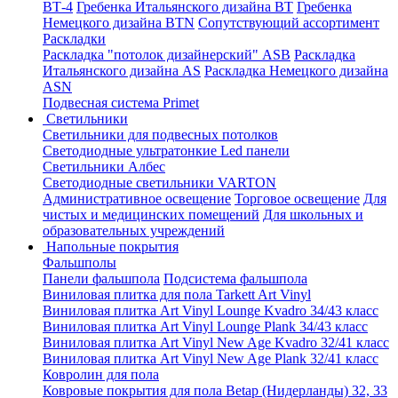
ВТ-4
Гребенка Итальянского дизайна BT
Гребенка
Немецкого дизайна ВТN
Сопутствующий ассортимент
Раскладки
Раскладка "потолок дизайнерский" ASB
Раскладка
Итальянского дизайна AS
Раскладка Немецкого дизайна
АSN
Подвесная система Primet
Светильники
Светильники для подвесных потолков
Светодиодные ультратонкие Led панели
Светильники Албес
Светодиодные светильники VARTON
Административное освещение
Торговое освещение
Для
чистых и медицинских помещений
Для школьных и
образовательных учреждений
Напольные покрытия
Фальшполы
Панели фальшпола
Подсистема фальшпола
Виниловая плитка для пола Tarkett Art Vinyl
Виниловая плитка Art Vinyl Lounge Kvadro 34/43 класс
Виниловая плитка Art Vinyl Lounge Plank 34/43 класс
Виниловая плитка Art Vinyl New Age Kvadro 32/41 класс
Виниловая плитка Art Vinyl New Age Plank 32/41 класс
Ковролин для пола
Ковровые покрытия для пола Betap (Нидерланды) 32, 33