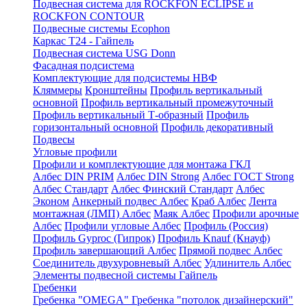
Подвесная система для ROCKFON ECLIPSE и
ROCKFON CONTOUR
Подвесные системы Ecophon
Каркас Т24 - Гайпель
Подвесная система USG Donn
Фасадная подсистема
Комплектующие для подсистемы НВФ
Кляммеры
Кронштейны
Профиль вертикальный
основной
Профиль вертикальный промежуточный
Профиль вертикальный Т-образный
Профиль
горизонтальный основной
Профиль декоративный
Подвесы
Угловые профили
Профили и комплектующие для монтажа ГКЛ
Албес DIN PRIM
Албес DIN Strong
Албес ГОСТ Strong
Албес Стандарт
Албес Финский Стандарт
Албес
Эконом
Анкерный подвес Албес
Краб Албес
Лента
монтажная (ЛМП) Албес
Маяк Албес
Профили арочные
Албес
Профили угловые Албес
Профиль (Россия)
Профиль Gyproc (Гипрок)
Профиль Knauf (Кнауф)
Профиль завершающий Албес
Прямой подвес Албес
Соединитель двухуровневый Албес
Удлинитель Албес
Элементы подвесной системы Гайпель
Гребенки
Гребенка "OMEGA"
Гребенка "потолок дизайнерский"