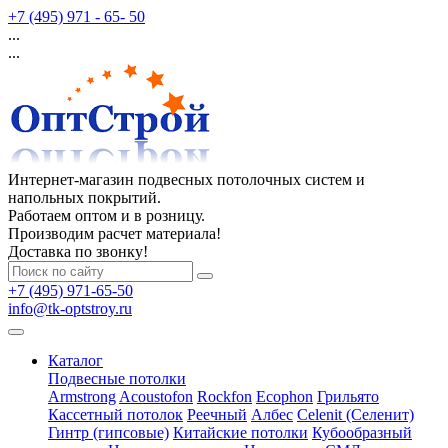
+7 (495) 971 - 65- 50
...
...
Интернет-магазин подвесных потолочных систем и
напольных покрытий.
Работаем оптом и в розницу.
Производим расчет материала!
Доставка по звонку!
+7 (495) 971-65-50
info@tk-optstroy.ru
Каталог
Подвесные потолки
Armstrong
Acoustofon
Rockfon
Ecophon
Грильято
Кассетный потолок
Реечный
Албес
Celenit (Селенит)
Гинтр (гипсовые)
Китайские потолки
Кубообразный