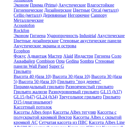
Эконом
Прима (Prima)
Акустические
Влагостойкие
Гигиенические
Дизайнерские
Цветные
Orcal (металл)
Cellio (металл)
Деревянные
Негорючие
Cannopy
Металлические
Acoustofon
Rockfon
Эконом
Гигиена
Ударопрочность
Industrial
Акустические
Цветные дизайнерские
Стеновые акустические панели
Акустические экраны и острова
Ecophon
Фокус
Адвантаж
Мастер
Alaid
Индастри
Гигиена
Соло
Аквафайер
Combison
Opta
Gedina
Sombra
Стеновые
панели Wall Panel
Super G
Грильято
Высота 40 (база 10)
Высота 30 (база 10)
Высота 30 (база
5)
Высота 50 (база 10)
Грильято "под дерево"
Пирамидальный грильято
Разноячеистый грильято
Грильято жалюзи
Разноуровневый грильято
GL15 (h37)
GL15 (h47)
GL24 (h34)
Треугольное грильято
Грильято
D15 (диагональное)
Кассетный потолок
Кассеты Albes борд
Кассеты Albes тегуляр
Кассеты с
полускрытой кромкой Вектор
Кассеты Albes с скрытой
кромкой AC
Сетчатая кассета из ПВС
Кассета Albes Line