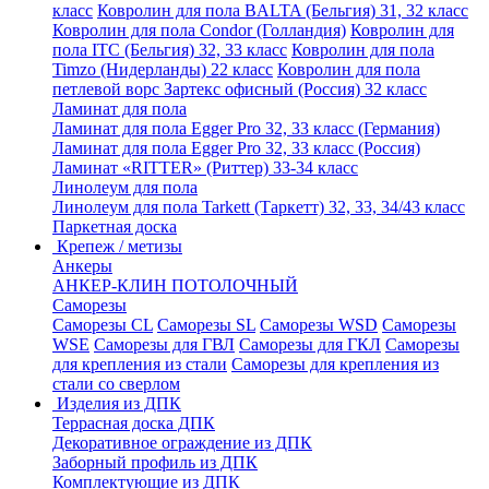
класс
Ковролин для пола BALTA (Бельгия) 31, 32 класс
Ковролин для пола Condor (Голландия)
Ковролин для
пола ITC (Бельгия) 32, 33 класс
Ковролин для пола
Timzo (Нидерланды) 22 класс
Ковролин для пола
петлевой ворс Зартекс офисный (Россия) 32 класс
Ламинат для пола
Ламинат для пола Egger Pro 32, 33 класс (Германия)
Ламинат для пола Egger Pro 32, 33 класс (Россия)
Ламинат «RITTER» (Риттер) 33-34 класс
Линолеум для пола
Линолеум для пола Tarkett (Таркетт) 32, 33, 34/43 класс
Паркетная доска
Крепеж / метизы
Анкеры
АНКЕР-КЛИН ПОТОЛОЧНЫЙ
Саморезы
Саморезы CL
Саморезы SL
Саморезы WSD
Саморезы
WSE
Саморезы для ГВЛ
Саморезы для ГКЛ
Саморезы
для крепления из стали
Саморезы для крепления из
стали со сверлом
Изделия из ДПК
Террасная доска ДПК
Декоративное ограждение из ДПК
Заборный профиль из ДПК
Комплектующие из ДПК