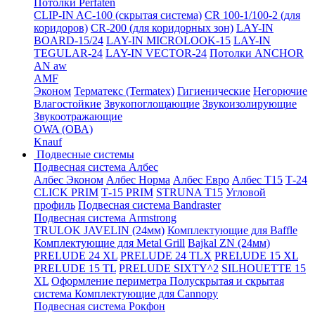
Потолки Perfaten
CLIP-IN AC-100 (скрытая система)
CR 100-1/100-2 (для
коридоров)
CR-200 (для коридорных зон)
LAY-IN
BOARD-15/24
LAY-IN MICROLOOK-15
LAY-IN
TEGULAR-24
LAY-IN VECTOR-24
Потолки ANCHOR
AN aw
AMF
Эконом
Терматекс (Termatex)
Гигиенические
Негорючие
Влагостойкие
Звукопоглощающие
Звукоизолирующие
Звукоотражающие
OWA (ОВА)
Knauf
Подвесные системы
Подвесная система Албес
Албес Эконом
Албес Норма
Албес Евро
Албес T15
Т-24
CLICK PRIM
Т-15 PRIM
STRUNA Т15
Угловой
профиль
Подвесная система Bandraster
Подвесная система Armstrong
TRULOK JAVELIN (24мм)
Комплектующие для Baffle
Комплектующие для Metal Grill
Bajkal ZN (24мм)
PRELUDE 24 XL
PRELUDE 24 TLX
PRELUDE 15 XL
PRELUDE 15 TL
PRELUDE SIXTY^2
SILHOUETTE 15
XL
Оформление периметра
Полускрытая и скрытая
система
Комплектующие для Cannopy
Подвесная система Рокфон