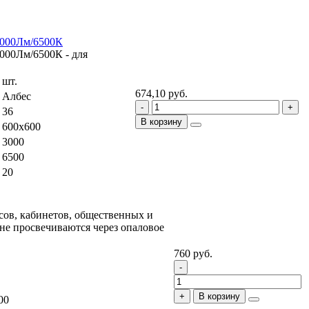
3000Лм/6500К
00Лм/6500К - для
шт.
674,10 руб.
Албес
36
В корзину
600x600
3000
6500
20
ов, кабинетов, общественных и
не просвечиваются через опаловое
760 руб.
В корзину
00