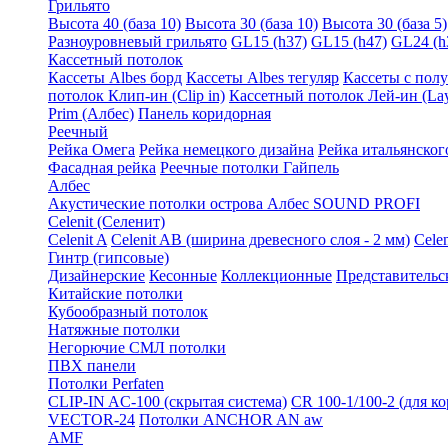
Грильято
Высота 40 (база 10)
Высота 30 (база 10)
Высота 30 (база 5)
Разноуровневый грильято
GL15 (h37)
GL15 (h47)
GL24 (h
Кассетный потолок
Кассеты Albes борд
Кассеты Albes тегуляр
Кассеты с пол
потолок Клип-ин (Clip in)
Кассетный потолок Лей-ин (Lay
Prim (Албес)
Панель коридорная
Реечный
Рейка Омега
Рейка немецкого дизайна
Рейка итальянског
Фасадная рейка
Реечные потолки Гайпель
Албес
Акустические потолки острова Албес SOUND PROFI
Celenit (Селенит)
Celenit A
Celenit AB (ширина древесного слоя - 2 мм)
Cele
Гинтр (гипсовые)
Дизайнерские
Кесонные
Коллекционные
Представительс
Китайские потолки
Кубообразный потолок
Натяжные потолки
Негорючие СМЛ потолки
ПВХ панели
Потолки Perfaten
CLIP-IN AC-100 (скрытая система)
CR 100-1/100-2 (для к
VECTOR-24
Потолки ANCHOR AN aw
AMF