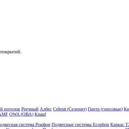
 покрытий.
й потолок
Реечный
Албес
Celenit (Селенит)
Гинтр (гипсовые)
Ки
AMF
OWA (ОВА)
Knauf
одвесная система Рокфон
Подвесные системы Ecophon
Каркас Т