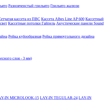
ьято
Разноячеистый грильято
Грильято жалюзи
Сетчатая кассета из ПВС
Кассета Albes Line AP 600
Кассетный
свет
Кассетные потолки Гайпель
Акустические панели Sound
айна
Рейка кубообразная
Рейка прямоугольного дизайна
есного слоя - 3 мм)
AY-IN MICROLOOK-15
LAY-IN TEGULAR-24
LAY-IN