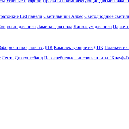
сы
Угловые профили
Профили и комплектующие для монтажа 
тратонкие Led панели
Светильники Албес
Светодиодные свети
Ковролин для пола
Ламинат для пола
Линолеум для пола
Паркетн
Заборный профиль из ДПК
Комплектующие из ДПК
Планкен из
т
Лента Дихтунгсбанд
Пазогребневые гипсовые плиты "Кнауф-Г