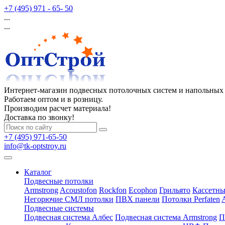
+7 (495) 971 - 65- 50
...
...
Интернет-магазин подвесных потолочных систем и напольных
Работаем оптом и в розницу.
Производим расчет материала!
Доставка по звонку!
+7 (495) 971-65-50
info@tk-optstroy.ru
Каталог
Подвесные потолки
Armstrong
Acoustofon
Rockfon
Ecophon
Грильято
Кассетны
Негорючие СМЛ потолки
ПВХ панели
Потолки Perfaten
Подвесные системы
Подвесная система Албес
Подвесная система Armstrong
П