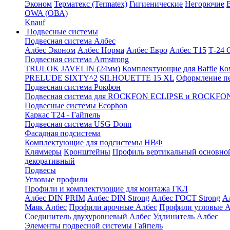
Эконом
Терматекс (Termatex)
Гигиенические
Негорючие
OWA (ОВА)
Knauf
Подвесные системы
Подвесная система Албес
Албес Эконом
Албес Норма
Албес Евро
Албес T15
Т-24
Подвесная система Armstrong
TRULOK JAVELIN (24мм)
Комплектующие для Baffle
Ко
PRELUDE SIXTY^2
SILHOUETTE 15 XL
Оформление п
Подвесная система Рокфон
Подвесная система для ROCKFON ECLIPSE и ROCK
Подвесные системы Ecophon
Каркас Т24 - Гайпель
Подвесная система USG Donn
Фасадная подсистема
Комплектующие для подсистемы НВФ
Кляммеры
Кронштейны
Профиль вертикальный основно
декоративный
Подвесы
Угловые профили
Профили и комплектующие для монтажа ГКЛ
Албес DIN PRIM
Албес DIN Strong
Албес ГОСТ Strong
А
Маяк Албес
Профили арочные Албес
Профили угловые А
Соединитель двухуровневый Албес
Удлинитель Албес
Элементы подвесной системы Гайпель