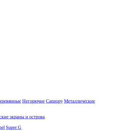
еревянные
Негорючие
Cannopy
Металлические
ские экраны и острова
nel
Super G