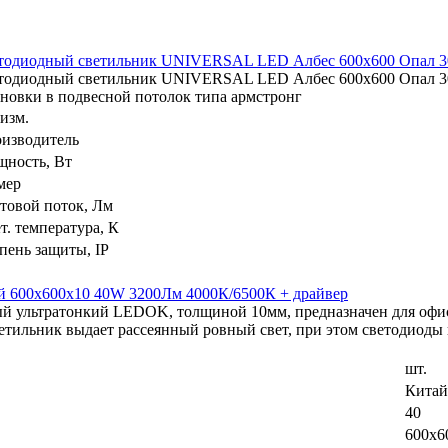
тодиодный светильник UNIVERSAL LED Албес 600х600 Опал 
тодиодный светильник UNIVERSAL LED Албес 600х600 Опал 30
ановки в подвесной потолок типа армстронг
 изм.
изводитель
ность, Вт
мер
товой поток, Лм
т. температура, К
пень защиты, IP
й 600х600х10 40W 3200Лм 4000К/6500К + драйвер
й ультратонкий LEDOK, толщиной 10мм, предназначен для офис
тильник выдает рассеянный ровный свет, при этом светодиоды 
шт.
Китай
40
600x6