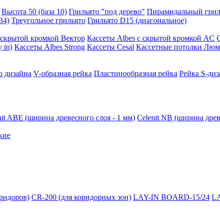
Высота 50 (база 10)
Грильято "под дерево"
Пирамидальный грил
34)
Треугольное грильято
Грильято D15 (диагональное)
ускрытой кромкой Вектор
Кассеты Albes с скрытой кромкой AC
 in)
Кассеты Albes Strong
Кассеты Cesal
Кассетные потолки Люм
о дизайна
V-образная рейка
Пластинообразная рейка
Рейка S-диз
nit ABE (ширина древесного слоя - 1 мм)
Celenit NB (ширина древ
кие
оридоров)
CR-200 (для коридорных зон)
LAY-IN BOARD-15/24
L