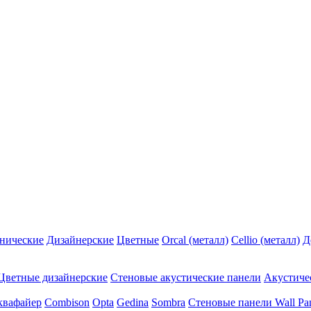
нические
Дизайнерские
Цветные
Orcal (металл)
Cellio (металл)
Д
Цветные дизайнерские
Стеновые акустические панели
Акустиче
квафайер
Combison
Opta
Gedina
Sombra
Стеновые панели Wall Pa