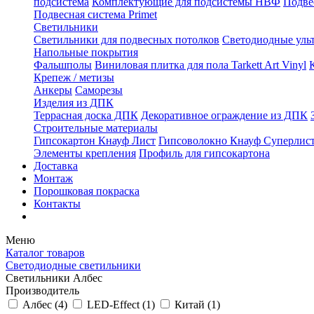
подсистема
Комплектующие для подсистемы НВФ
Подве
Подвесная система Primet
Светильники
Светильники для подвесных потолков
Светодиодные уль
Напольные покрытия
Фальшполы
Виниловая плитка для пола Tarkett Art Vinyl
Крепеж / метизы
Анкеры
Саморезы
Изделия из ДПК
Террасная доска ДПК
Декоративное ограждение из ДПК
Строительные материалы
Гипсокартон Кнауф Лист
Гипсоволокно Кнауф Суперлис
Элементы крепления
Профиль для гипсокартона
Доставка
Монтаж
Порошковая покраска
Контакты
Меню
Каталог товаров
Светодиодные светильники
Светильники Албес
Производитель
Албес (
4
)
LED-Effect (
1
)
Китай (
1
)