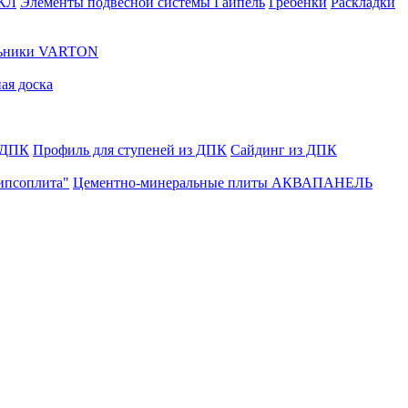
ГКЛ
Элементы подвесной системы Гайпель
Гребенки
Раскладки
льники VARTON
ая доска
 ДПК
Профиль для ступеней из ДПК
Сайдинг из ДПК
ипсоплита"
Цементно-минеральные плиты АКВАПАНЕЛЬ