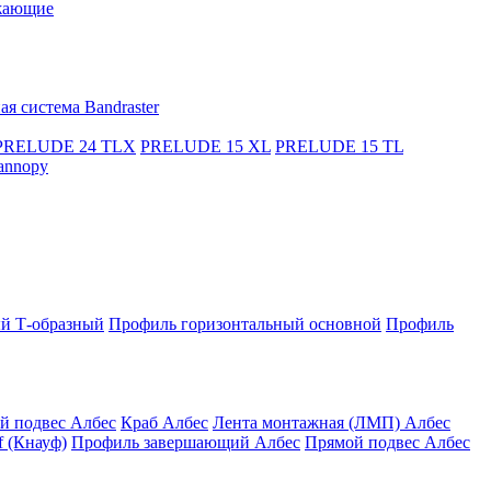
жающие
я система Bandraster
PRELUDE 24 TLX
PRELUDE 15 XL
PRELUDE 15 TL
annopy
й Т-образный
Профиль горизонтальный основной
Профиль
й подвес Албес
Краб Албес
Лента монтажная (ЛМП) Албес
 (Кнауф)
Профиль завершающий Албес
Прямой подвес Албес