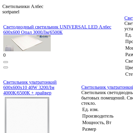
Светильники Албес
sortpanel
Све
Све
Светодиодный светильник UNIVERSAL LED Албес
уст
600х600 Опал 3000Лм/6500К
Ед.
Про
Мощ
Раз
0
Све
Цве
Сте
Светильник ультратонкий
Светильник ультратонки
600х600х10 40W 3200Лм
Светильник светодиодны
4000К/6500К + драйвер
бытовых помещений. Све
стекло.
Ед. изм.
Производитель
Мощность, Вт
Размер