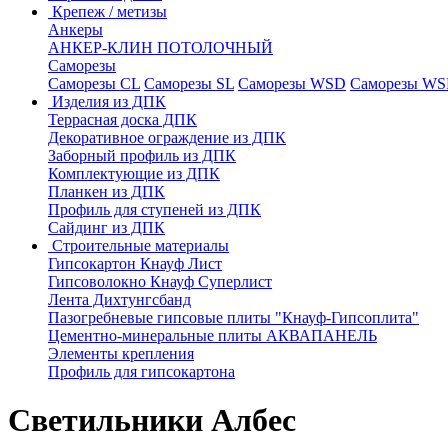
Крепеж / метизы
Анкеры
АНКЕР-КЛИН ПОТОЛОЧНЫЙ
Саморезы
Саморезы CL
Саморезы SL
Саморезы WSD
Саморезы WS
Изделия из ДПК
Террасная доска ДПК
Декоративное ограждение из ДПК
Заборный профиль из ДПК
Комплектующие из ДПК
Планкен из ДПК
Профиль для ступеней из ДПК
Сайдинг из ДПК
Строительные материалы
Гипсокартон Кнауф Лист
Гипсоволокно Кнауф Суперлист
Лента Дихтунгсбанд
Пазогребневые гипсовые плиты "Кнауф-Гипсоплита"
Цементно-минеральные плиты АКВАПАНЕЛЬ
Элементы крепления
Профиль для гипсокартона
Светильники Албес