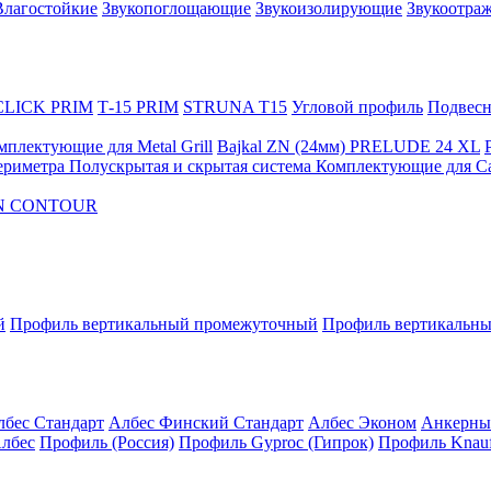
Влагостойкие
Звукопоглощающие
Звукоизолирующие
Звукоотра
 CLICK PRIM
Т-15 PRIM
STRUNA Т15
Угловой профиль
Подвесна
мплектующие для Metal Grill
Bajkal ZN (24мм)
PRELUDE 24 XL
ериметра
Полускрытая и скрытая система
Комплектующие для C
FON CONTOUR
й
Профиль вертикальный промежуточный
Профиль вертикальны
лбес Стандарт
Албес Финский Стандарт
Албес Эконом
Анкерны
лбес
Профиль (Россия)
Профиль Gyproc (Гипрок)
Профиль Knauf