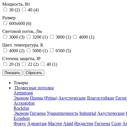
Мощность, Вт
36 (
2
)
40 (
4
)
Размер
600x600 (
6
)
Световой поток, Лм
3000 (
3
)
3200 (
1
)
3800 (
1
)
4000 (
1
)
Цвет. температура, К
4000 (
2
)
5000 (
1
)
6500 (
5
)
Степень защиты, IP
20 (
3
)
22 (
2
)
40 (
1
)
Товары
Подвесные потолки
Armstrong
Эконом
Прима (Prima)
Акустические
Влагостойкие
Гигие
Acoustofon
Rockfon
Эконом
Гигиена
Ударопрочность
Industrial
Акустические
Ecophon
Фокус
Адвантаж
Мастер
Alaid
Индастри
Гигиена
Соло
А