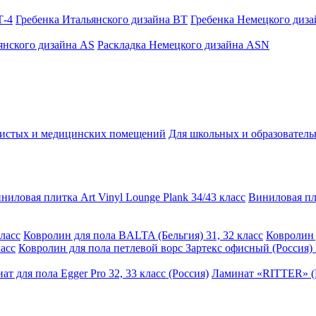
Т-4
Гребенка Итальянского дизайна BT
Гребенка Немецкого диз
янского дизайна AS
Раскладка Немецкого дизайна АSN
чистых и медицинских помещений
Для школьных и образовател
ниловая плитка Art Vinyl Lounge Plank 34/43 класс
Виниловая пли
ласс
Ковролин для пола BALTA (Бельгия) 31, 32 класс
Ковролин 
асс
Ковролин для пола петлевой ворс Зартекс офисный (Россия) 
ат для пола Egger Pro 32, 33 класс (Россия)
Ламинат «RITTER» (Р