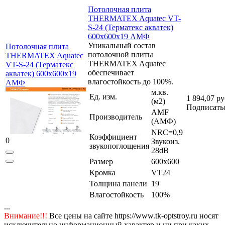
Потолочная плита
THERMATEX Aquatec VT-
S-24 (Терматекс акватек)
600x600x19 АМФ
Уникальный состав
Потолочная плита
потолочной плиты
THERMATEX Aquatec
THERMATEX Aquatec
VT-S-24 (Терматекс
обеспечивает
акватек) 600x600x19
влагостойкость до 100%.
АМФ
м.кв.
Ед. изм.
1 894,07 ру
(м2)
Подписать
AMF
Производитель
(АМФ)
NRC=0,9
Коэффициент
0
Звукоиз.
звукопоглощения
28dB
Размер
600x600
Кромка
VT24
Толщина панели
19
Влагостойкость
100%
...
Внимание!!!
Все цены на сайте https://www.tk-optstroy.ru носят
исключительно информационный характер и ни при каких