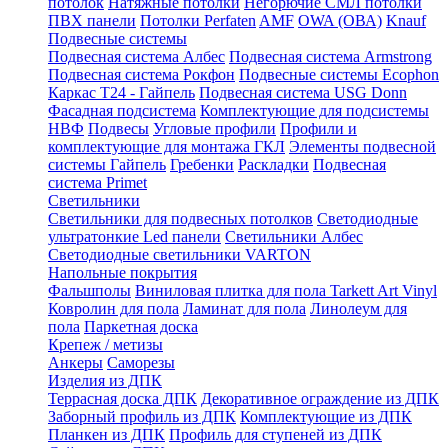
потолок
Натяжные потолки
Негорючие СМЛ потолки
ПВХ панели
Потолки Perfaten
AMF
OWA (ОВА)
Knauf
Подвесные системы
Подвесная система Албес
Подвесная система Armstrong
Подвесная система Рокфон
Подвесные системы Ecophon
Каркас Т24 - Гайпель
Подвесная система USG Donn
Фасадная подсистема
Комплектующие для подсистемы
НВФ
Подвесы
Угловые профили
Профили и
комплектующие для монтажа ГКЛ
Элементы подвесной
системы Гайпель
Гребенки
Раскладки
Подвесная
система Primet
Светильники
Светильники для подвесных потолков
Светодиодные
ультратонкие Led панели
Светильники Албес
Светодиодные светильники VARTON
Напольные покрытия
Фальшполы
Виниловая плитка для пола Tarkett Art Vinyl
Ковролин для пола
Ламинат для пола
Линолеум для
пола
Паркетная доска
Крепеж / метизы
Анкеры
Саморезы
Изделия из ДПК
Террасная доска ДПК
Декоративное ограждение из ДПК
Заборный профиль из ДПК
Комплектующие из ДПК
Планкен из ДПК
Профиль для ступеней из ДПК