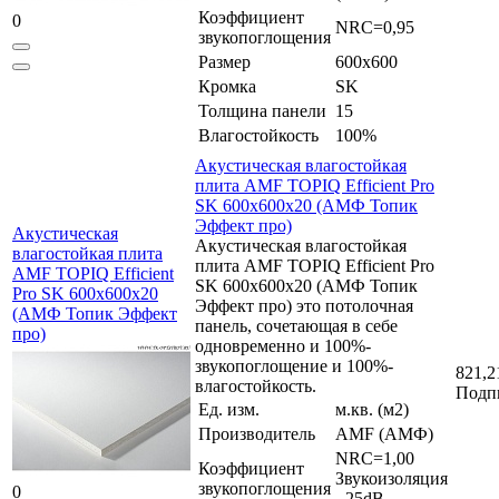
Коэффициент
0
NRC=0,95
звукопоглощения
Размер
600x600
Кромка
SK
Толщина панели
15
Влагостойкость
100%
Акустическая влагостойкая
плита AMF TOPIQ Efficient Pro
SK 600x600x20 (АМФ Топик
Эффект про)
Акустическая
Акустическая влагостойкая
влагостойкая плита
плита AMF TOPIQ Efficient Pro
AMF TOPIQ Efficient
SK 600x600x20 (АМФ Топик
Pro SK 600x600x20
Эффект про) это потолочная
(АМФ Топик Эффект
панель, сочетающая в себе
про)
одновременно и 100%-
звукопоглощение и 100%-
821,2
влагостойкость.
Подп
Ед. изм.
м.кв. (м2)
Производитель
AMF (АМФ)
NRC=1,00
Коэффициент
Звукоизоляция
звукопоглощения
0
- 25dB