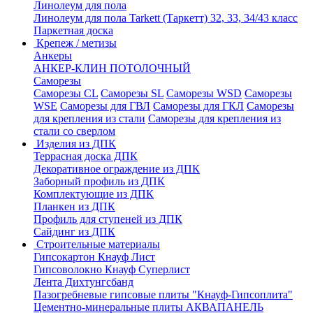
Линолеум для пола
Линолеум для пола Tarkett (Таркетт) 32, 33, 34/43 класс
Паркетная доска
Крепеж / метизы
Анкеры
АНКЕР-КЛИН ПОТОЛОЧНЫЙ
Саморезы
Саморезы CL
Саморезы SL
Саморезы WSD
Саморезы
WSE
Саморезы для ГВЛ
Саморезы для ГКЛ
Саморезы
для крепления из стали
Саморезы для крепления из
стали со сверлом
Изделия из ДПК
Террасная доска ДПК
Декоративное ограждение из ДПК
Заборный профиль из ДПК
Комплектующие из ДПК
Планкен из ДПК
Профиль для ступеней из ДПК
Сайдинг из ДПК
Строительные материалы
Гипсокартон Кнауф Лист
Гипсоволокно Кнауф Суперлист
Лента Дихтунгсбанд
Пазогребневые гипсовые плиты "Кнауф-Гипсоплита"
Цементно-минеральные плиты АКВАПАНЕЛЬ