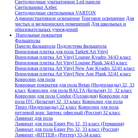
Светодиодные ультратонкие Led панели
Светильники Албес
Светодиодные светильники VARTON
Административное освещение
Торговое освещение
Для
чистых и медицинских помещений
Для школьных и
образовательных учреждений
Напольные покрытия
Фальшполы
Панели фальшпола
Подсистема фальшпола
Виниловая плитка для пола Tarkett Art Vinyl
Виниловая плитка Art Vinyl Lounge Kvadro 34/43 класс
Виниловая плитка Art Vinyl Lounge Plank 34/43 класс
Виниловая плитка Art Vinyl New Age Kvadro 32/41 класс
Виниловая плитка Art Vinyl New Age Plank 32/41 класс
Ковролин для пола
Ковровые покрытия для пола Betap (Нидерланды) 32, 33
класс
Ковролин для пола BALTA (Бельгия) 31, 32 класс
Ковролин для пола Condor (Голландия)
Ковролин для
пола ITC (Бельгия) 32, 33 класс
Ковролин для пола
Timzo (Нидерланды) 22 класс
Ковролин для пола
петлевой ворс Зартекс офисный (Россия) 32 класс
Ламинат для пола
Ламинат для пола Egger Pro 32, 33 класс (Германия)
Ламинат для пола Egger Pro 32, 33 класс (Россия)
Ламинат «RITTER» (Риттер) 33-34 класс