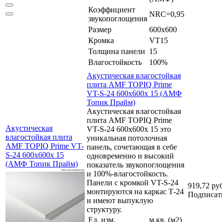
Коэффициент
NRC=0,95
звукопоглощения
Размер
600x600
Кромка
VT15
Толщина панели
15
Влагостойкость
100%
Акустическая влагостойкая
плита AMF TOPIQ Prime
VT-S-24 600x600x 15 (АМФ
Топик Прайм)
Акустическая влагостойкая
плита AMF TOPIQ Prime
Акустическая
VT-S-24 600x600x 15 это
влагостойкая плита
уникальная потолочная
AMF TOPIQ Prime VT-
панель, сочетающая в себе
S-24 600x600x 15
одновременно и высокий
(АМФ Топик Прайм)
показатель звукопоглощения
и 100%-влагостойкость.
Панели с кромкой VT-S-24
919,72 ру
монтируются на каркас Т-24
Подписат
и имеют выпуклую
структуру.
Ед. изм.
м.кв. (м2)