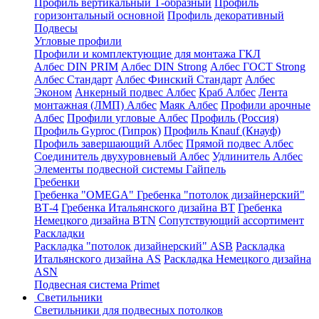
Профиль вертикальный Т-образный
Профиль
горизонтальный основной
Профиль декоративный
Подвесы
Угловые профили
Профили и комплектующие для монтажа ГКЛ
Албес DIN PRIM
Албес DIN Strong
Албес ГОСТ Strong
Албес Стандарт
Албес Финский Стандарт
Албес
Эконом
Анкерный подвес Албес
Краб Албес
Лента
монтажная (ЛМП) Албес
Маяк Албес
Профили арочные
Албес
Профили угловые Албес
Профиль (Россия)
Профиль Gyproc (Гипрок)
Профиль Knauf (Кнауф)
Профиль завершающий Албес
Прямой подвес Албес
Соединитель двухуровневый Албес
Удлинитель Албес
Элементы подвесной системы Гайпель
Гребенки
Гребенка "OMEGA"
Гребенка "потолок дизайнерский"
ВТ-4
Гребенка Итальянского дизайна BT
Гребенка
Немецкого дизайна ВТN
Сопутствующий ассортимент
Раскладки
Раскладка "потолок дизайнерский" ASB
Раскладка
Итальянского дизайна AS
Раскладка Немецкого дизайна
АSN
Подвесная система Primet
Светильники
Светильники для подвесных потолков