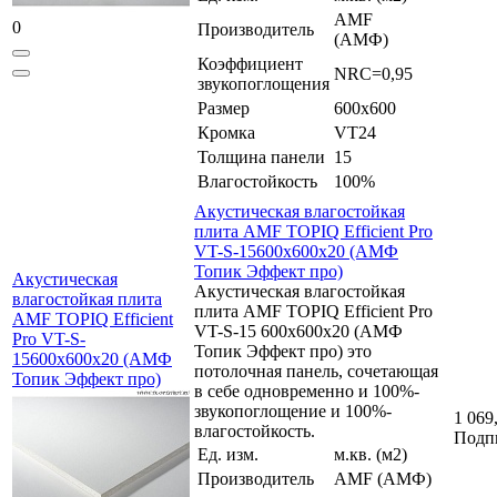
AMF
0
Производитель
(АМФ)
Коэффициент
NRC=0,95
звукопоглощения
Размер
600x600
Кромка
VT24
Толщина панели
15
Влагостойкость
100%
Акустическая влагостойкая
плита AMF TOPIQ Efficient Pro
VT-S-15600x600x20 (АМФ
Топик Эффект про)
Акустическая
Акустическая влагостойкая
влагостойкая плита
плита AMF TOPIQ Efficient Pro
AMF TOPIQ Efficient
VT-S-15 600x600x20 (АМФ
Pro VT-S-
Топик Эффект про) это
15600x600x20 (АМФ
потолочная панель, сочетающая
Топик Эффект про)
в себе одновременно и 100%-
звукопоглощение и 100%-
1 069
влагостойкость.
Подп
Ед. изм.
м.кв. (м2)
Производитель
AMF (АМФ)