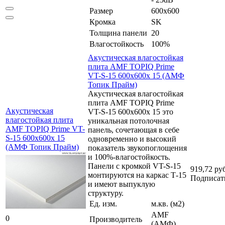
Размер
600x600
Кромка
SK
Толщина панели
20
Влагостойкость
100%
Акустическая влагостойкая
плита AMF TOPIQ Prime
VT-S-15 600x600x 15 (АМФ
Топик Прайм)
Акустическая влагостойкая
плита AMF TOPIQ Prime
Акустическая
VT-S-15 600x600x 15 это
влагостойкая плита
уникальная потолочная
AMF TOPIQ Prime VT-
панель, сочетающая в себе
S-15 600x600x 15
одновременно и высокий
(АМФ Топик Прайм)
показатель звукопоглощения
и 100%-влагостойкость.
Панели с кромкой VT-S-15
919,72 ру
монтируются на каркас Т-15
Подписат
и имеют выпуклую
структуру.
Ед. изм.
м.кв. (м2)
AMF
0
Производитель
(АМФ)