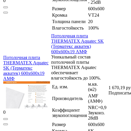
0
- 25dB
Размер
600x600
Кромка
VT24
Толщина панели
20
Влагостойкость
100%
Потолочная плита
THERMATEX Aquatec SK
(Терматекс акватек)
600x600x19 АМФ
Уникальный состав
Потолочная плита
потолочной плиты
THERMATEX Aquatec
THERMATEX Aquatec
SK (Терматекс
обеспечивает
акватек) 600x600x19
влагостойкость до 100%.
АМФ
м.кв.
Ед. изм.
1 670,19 ру
(м2)
Подписать
AMF
Производитель
(АМФ)
NRC=0,9
Коэффициент
0
Звукоиз.
звукопоглощения
28dB
Размер
600x600
Кромка
SK