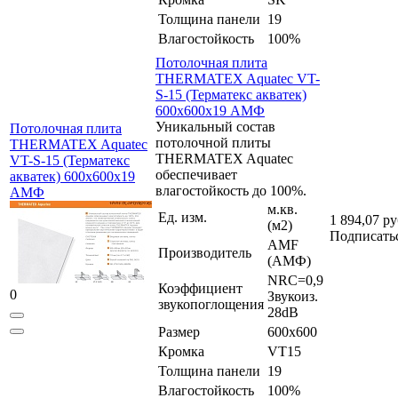
Толщина панели
19
Влагостойкость
100%
Потолочная плита
THERMATEX Aquatec VT-
S-15 (Терматекс акватек)
600x600x19 АМФ
Уникальный состав
Потолочная плита
потолочной плиты
THERMATEX Aquatec
THERMATEX Aquatec
VT-S-15 (Терматекс
обеспечивает
акватек) 600x600x19
влагостойкость до 100%.
АМФ
м.кв.
Ед. изм.
1 894,07 ру
(м2)
Подписать
AMF
Производитель
(АМФ)
NRC=0,9
Коэффициент
0
Звукоиз.
звукопоглощения
28dB
Размер
600x600
Кромка
VT15
Толщина панели
19
Влагостойкость
100%