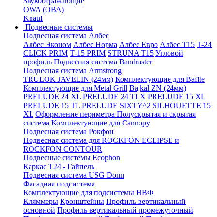
Звукоотражающие
OWA (ОВА)
Knauf
Подвесные системы
Подвесная система Албес
Албес Эконом
Албес Норма
Албес Евро
Албес T15
Т-24
CLICK PRIM
Т-15 PRIM
STRUNA Т15
Угловой
профиль
Подвесная система Bandraster
Подвесная система Armstrong
TRULOK JAVELIN (24мм)
Комплектующие для Baffle
Комплектующие для Metal Grill
Bajkal ZN (24мм)
PRELUDE 24 XL
PRELUDE 24 TLX
PRELUDE 15 XL
PRELUDE 15 TL
PRELUDE SIXTY^2
SILHOUETTE 15
XL
Оформление периметра
Полускрытая и скрытая
система
Комплектующие для Cannopy
Подвесная система Рокфон
Подвесная система для ROCKFON ECLIPSE и
ROCKFON CONTOUR
Подвесные системы Ecophon
Каркас Т24 - Гайпель
Подвесная система USG Donn
Фасадная подсистема
Комплектующие для подсистемы НВФ
Кляммеры
Кронштейны
Профиль вертикальный
основной
Профиль вертикальный промежуточный