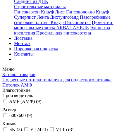
Сайдинг из ДПК
Строительные материалы
Гипсокартон Кнауф Лист
Гипсоволокно Кнауф
Суперлист
Лента Дихтунгсбанд
Пазогребневые
гипсовые плиты "Кнауф-Гипсоплита"
Цементно-
минеральные плиты АКВАПАНЕЛЬ
Элементы
крепления
Профиль для гипсокартона
Доставка
Монтаж
Порошковая покраска
Контакты
Меню
Каталог товаров
Подвесные потолки и панели для подвесного потолка
Потолок АМФ
Влагостойкие
Производитель
AMF (АМФ) (
9
)
Размер
600x600 (
9
)
Кромка
SK (
3
)
VT24 (
3
)
VT15 (
3
)