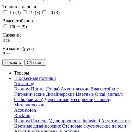
Толщина панели
15 (
3
)
19 (
3
)
20 (
3
)
Влагостойкость
100% (
9
)
Название
Все
Название (рус.)
Все
Товары
Подвесные потолки
Armstrong
Эконом
Прима (Prima)
Акустические
Влагостойкие
Гигиенические
Дизайнерские
Цветные
Orcal (металл)
Cellio (металл)
Деревянные
Негорючие
Cannopy
Металлические
Acoustofon
Rockfon
Эконом
Гигиена
Ударопрочность
Industrial
Акустические
Цветные дизайнерские
Стеновые акустические панели
Акустические экраны и острова