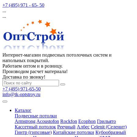
+7 (495) 971 - 65- 50
...
...
Интернет-магазин подвесных потолочных систем и
напольных покрытий.
Работаем оптом и в розницу.
Производим расчет материала!
Доставка по звонку!
+7 (495) 971-65-50
info@tk-optstroy.ru
Каталог
Подвесные потолки
Armstrong
Acoustofon
Rockfon
Ecophon
Грильято
Кассетный потолок
Реечный
Албес
Celenit (Селенит)
Гинтр (гипсовые)
Китайские потолки
Кубообразный