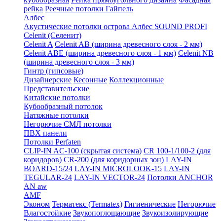
рейка
Реечные потолки Гайпель
Албес
Акустические потолки острова Албес SOUND PROFI
Celenit (Селенит)
Celenit A
Celenit AB (ширина древесного слоя - 2 мм)
Celenit ABE (ширина древесного слоя - 1 мм)
Celenit NB
(ширина древесного слоя - 3 мм)
Гинтр (гипсовые)
Дизайнерские
Кесонные
Коллекционные
Представительские
Китайские потолки
Кубообразный потолок
Натяжные потолки
Негорючие СМЛ потолки
ПВХ панели
Потолки Perfaten
CLIP-IN AC-100 (скрытая система)
CR 100-1/100-2 (для
коридоров)
CR-200 (для коридорных зон)
LAY-IN
BOARD-15/24
LAY-IN MICROLOOK-15
LAY-IN
TEGULAR-24
LAY-IN VECTOR-24
Потолки ANCHOR
AN aw
AMF
Эконом
Терматекс (Termatex)
Гигиенические
Негорючие
Влагостойкие
Звукопоглощающие
Звукоизолирующие