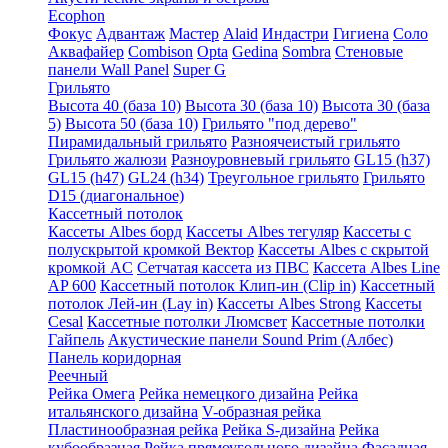
Ecophon
Фокус
Адвантаж
Мастер
Alaid
Индастри
Гигиена
Соло
Аквафайер
Combison
Opta
Gedina
Sombra
Стеновые
панели Wall Panel
Super G
Грильято
Высота 40 (база 10)
Высота 30 (база 10)
Высота 30 (база
5)
Высота 50 (база 10)
Грильято "под дерево"
Пирамидальный грильято
Разноячеистый грильято
Грильято жалюзи
Разноуровневый грильято
GL15 (h37)
GL15 (h47)
GL24 (h34)
Треугольное грильято
Грильято
D15 (диагональное)
Кассетный потолок
Кассеты Albes борд
Кассеты Albes тегуляр
Кассеты с
полускрытой кромкой Вектор
Кассеты Albes с скрытой
кромкой AC
Сетчатая кассета из ПВС
Кассета Albes Line
AP 600
Кассетный потолок Клип-ин (Clip in)
Кассетный
потолок Лей-ин (Lay in)
Кассеты Albes Strong
Кассеты
Cesal
Кассетные потолки Люмсвет
Кассетные потолки
Гайпель
Акустические панели Sound Prim (Албес)
Панель коридорная
Реечный
Рейка Омега
Рейка немецкого дизайна
Рейка
итальянского дизайна
V-образная рейка
Пластинообразная рейка
Рейка S-дизайна
Рейка
кубообразная
Рейка прямоугольного дизайна
Фасадная