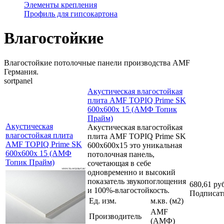
Элементы крепления
Профиль для гипсокартона
Влагостойкие
Влагостойкие потолочные панели производства AMF
Германия.
sortpanel
Акустическая влагостойкая
плита AMF TOPIQ Prime SK
600x600x 15 (АМФ Топик
Прайм)
Акустическая
Акустическая влагостойкая
влагостойкая плита
плита AMF TOPIQ Prime SK
AMF TOPIQ Prime SK
600x600x15 это уникальная
600x600x 15 (АМФ
потолочная панель,
Топик Прайм)
сочетающая в себе
одновременно и высокий
показатель звукопоглощения
680,61 ру
и 100%-влагостойкость.
Подписат
Ед. изм.
м.кв. (м2)
AMF
Производитель
(АМФ)