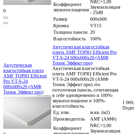
NRC=1,00
Коэффициент
Звукоизоляция
звукопоглощения
0
- 25dB
Размер
600x600
Кромка
VT15
Толщина панели
20
Влагостойкость
100%
Акустическая влагостойкая
плита AMF TOPIQ Efficient Pro
VT-S-24 600x600x20 (АМФ
Топик Эффект про)
Акустическая
Акустическая влагостойкая
влагостойкая плита
плита AMF TOPIQ Efficient Pro
AMF TOPIQ Efficient
VT-S-24 600x600x20 (АМФ
Pro VT-S-24
Топик Эффект про) это
600x600x20 (АМФ
потолочная панель, сочетающая
Топик Эффект про)
в себе одновременно и 100%-
звукопоглощение и 100%-
1 069
влагостойкость.
Подп
Ед. изм.
м.кв. (м2)
Производитель
AMF (АМФ)
NRC=1,00
Коэффициент
Звукоизоляция
звукопоглощения