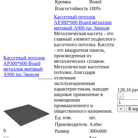
Кромка
Board
Влагостойкость
100%
Кассетный потолок
AP300*600 Board металлик
матовый А906 rus Эконом
Металлическая кассета - это
главный элемент подвесного
кассетного потолка. Кассета
- это квадратная панель,
произведенная из
Кассетный потолок
металлических сплавов.
AP300*600 Board
Металлические кассетные
металлик матовый
потолки, благодаря
А906 rus Эконом
отличным
эксплуатационным
характеристикам, находят
128,16 ру
широкое применение в
помещениях
промышленного и
В ко
общественного назначения.
Ед. изм.
шт.
Производитель
Албес
0
Размер
300x600
Без