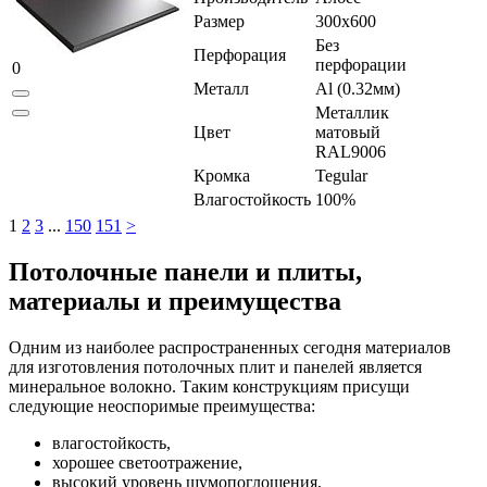
Размер
300x600
Без
Перфорация
перфорации
0
Металл
Al (0.32мм)
Металлик
Цвет
матовый
RAL9006
Кромка
Tegular
Влагостойкость
100%
1
2
3
...
150
151
>
Потолочные панели и плиты,
материалы и преимущества
Одним из наиболее распространенных сегодня материалов
для изготовления потолочных плит и панелей является
минеральное волокно. Таким конструкциям присущи
следующие неоспоримые преимущества:
влагостойкость,
хорошее светоотражение,
высокий уровень шумопоглощения,