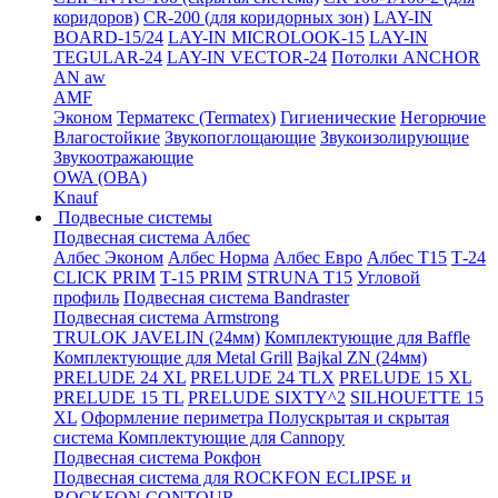
коридоров)
CR-200 (для коридорных зон)
LAY-IN
BOARD-15/24
LAY-IN MICROLOOK-15
LAY-IN
TEGULAR-24
LAY-IN VECTOR-24
Потолки ANCHOR
AN aw
AMF
Эконом
Терматекс (Termatex)
Гигиенические
Негорючие
Влагостойкие
Звукопоглощающие
Звукоизолирующие
Звукоотражающие
OWA (ОВА)
Knauf
Подвесные системы
Подвесная система Албес
Албес Эконом
Албес Норма
Албес Евро
Албес T15
Т-24
CLICK PRIM
Т-15 PRIM
STRUNA Т15
Угловой
профиль
Подвесная система Bandraster
Подвесная система Armstrong
TRULOK JAVELIN (24мм)
Комплектующие для Baffle
Комплектующие для Metal Grill
Bajkal ZN (24мм)
PRELUDE 24 XL
PRELUDE 24 TLX
PRELUDE 15 XL
PRELUDE 15 TL
PRELUDE SIXTY^2
SILHOUETTE 15
XL
Оформление периметра
Полускрытая и скрытая
система
Комплектующие для Cannopy
Подвесная система Рокфон
Подвесная система для ROCKFON ECLIPSE и
ROCKFON CONTOUR