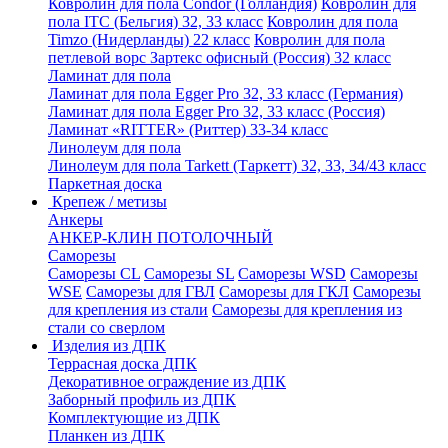
Ковролин для пола Condor (Голландия)
Ковролин для
пола ITC (Бельгия) 32, 33 класс
Ковролин для пола
Timzo (Нидерланды) 22 класс
Ковролин для пола
петлевой ворс Зартекс офисный (Россия) 32 класс
Ламинат для пола
Ламинат для пола Egger Pro 32, 33 класс (Германия)
Ламинат для пола Egger Pro 32, 33 класс (Россия)
Ламинат «RITTER» (Риттер) 33-34 класс
Линолеум для пола
Линолеум для пола Tarkett (Таркетт) 32, 33, 34/43 класс
Паркетная доска
Крепеж / метизы
Анкеры
АНКЕР-КЛИН ПОТОЛОЧНЫЙ
Саморезы
Саморезы CL
Саморезы SL
Саморезы WSD
Саморезы
WSE
Саморезы для ГВЛ
Саморезы для ГКЛ
Саморезы
для крепления из стали
Саморезы для крепления из
стали со сверлом
Изделия из ДПК
Террасная доска ДПК
Декоративное ограждение из ДПК
Заборный профиль из ДПК
Комплектующие из ДПК
Планкен из ДПК