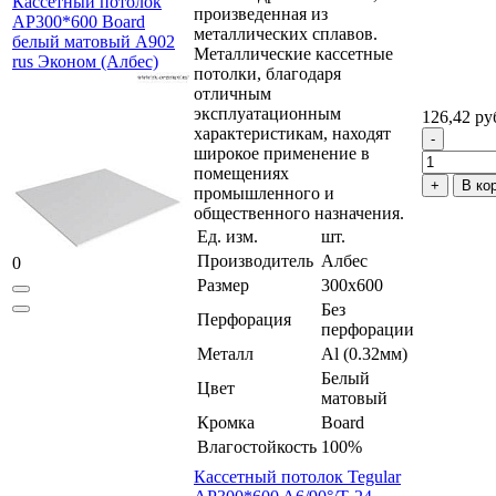
Кассетный потолок
произведенная из
AP300*600 Board
металлических сплавов.
белый матовый А902
Металлические кассетные
rus Эконом (Албес)
потолки, благодаря
отличным
эксплуатационным
126,42 ру
характеристикам, находят
широкое применение в
помещениях
В ко
промышленного и
общественного назначения.
Ед. изм.
шт.
Производитель
Албес
0
Размер
300x600
Без
Перфорация
перфорации
Металл
Al (0.32мм)
Белый
Цвет
матовый
Кромка
Board
Влагостойкость
100%
Кассетный потолок Tegular