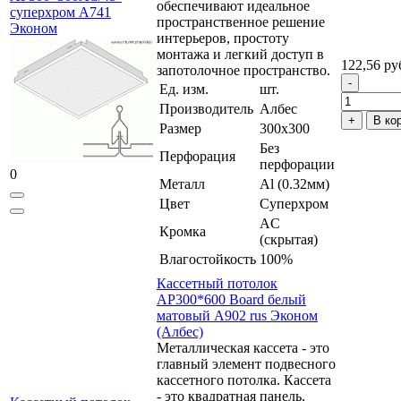
обеспечивают идеальное
суперхром А741
пространственное решение
Эконом
интерьеров, простоту
монтажа и легкий доступ в
122,56 ру
запотолочное пространство.
Ед. изм.
шт.
Производитель
Албес
В ко
Размер
300x300
Без
Перфорация
перфорации
0
Металл
Al (0.32мм)
Цвет
Суперхром
AC
Кромка
(скрытая)
Влагостойкость
100%
Кассетный потолок
AP300*600 Board белый
матовый А902 rus Эконом
(Албес)
Металлическая кассета - это
главный элемент подвесного
кассетного потолка. Кассета
- это квадратная панель,