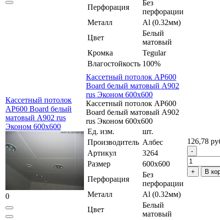
Без
Перфорация
перфорации
Металл
Al (0.32мм)
Белый
Цвет
матовый
Кромка
Tegular
Влагостойкость
100%
Кассетный потолок AP600
Board белый матовый А902
rus Эконом 600x600
Кассетный потолок
Кассетный потолок AP600
AP600 Board белый
Board белый матовый А902
матовый А902 rus
rus Эконом 600x600
Эконом 600x600
Ед. изм.
шт.
126,78 ру
Производитель
Албес
Артикул
3264
Размер
600x600
В ко
Без
Перфорация
перфорации
Металл
Al (0.32мм)
0
Белый
Цвет
матовый