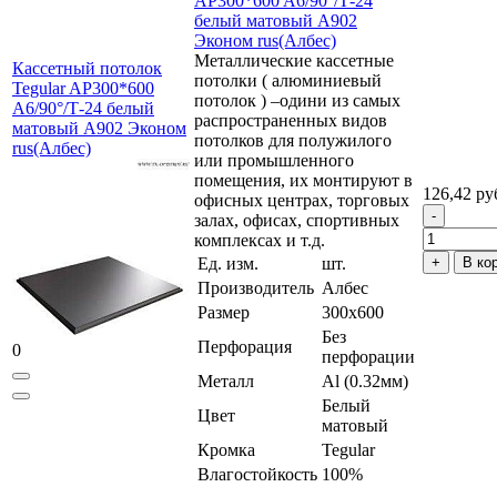
AP300*600 A6/90°/Т-24
белый матовый А902
Эконом rus(Албес)
Металлические кассетные
Кассетный потолок
потолки ( алюминиевый
Tegular AP300*600
потолок ) –одини из самых
A6/90°/Т-24 белый
распространенных видов
матовый А902 Эконом
потолков для полужилого
rus(Албес)
или промышленного
помещения, их монтируют в
126,42 ру
офисных центрах, торговых
залах, офисах, спортивных
комплексах и т.д.
Ед. изм.
шт.
В ко
Производитель
Албес
Размер
300x600
Без
Перфорация
0
перфорации
Металл
Al (0.32мм)
Белый
Цвет
матовый
Кромка
Tegular
Влагостойкость
100%