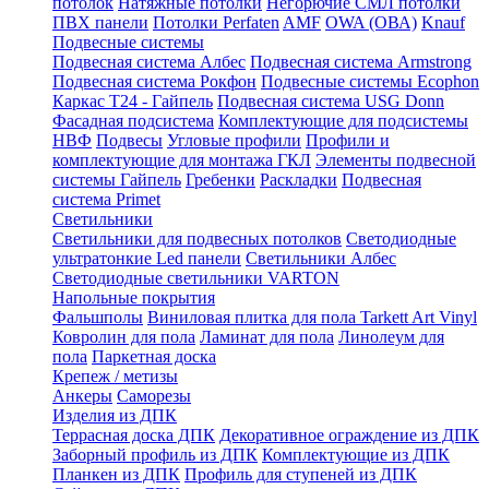
потолок
Натяжные потолки
Негорючие СМЛ потолки
ПВХ панели
Потолки Perfaten
AMF
OWA (ОВА)
Knauf
Подвесные системы
Подвесная система Албес
Подвесная система Armstrong
Подвесная система Рокфон
Подвесные системы Ecophon
Каркас Т24 - Гайпель
Подвесная система USG Donn
Фасадная подсистема
Комплектующие для подсистемы
НВФ
Подвесы
Угловые профили
Профили и
комплектующие для монтажа ГКЛ
Элементы подвесной
системы Гайпель
Гребенки
Раскладки
Подвесная
система Primet
Светильники
Светильники для подвесных потолков
Светодиодные
ультратонкие Led панели
Светильники Албес
Светодиодные светильники VARTON
Напольные покрытия
Фальшполы
Виниловая плитка для пола Tarkett Art Vinyl
Ковролин для пола
Ламинат для пола
Линолеум для
пола
Паркетная доска
Крепеж / метизы
Анкеры
Саморезы
Изделия из ДПК
Террасная доска ДПК
Декоративное ограждение из ДПК
Заборный профиль из ДПК
Комплектующие из ДПК
Планкен из ДПК
Профиль для ступеней из ДПК