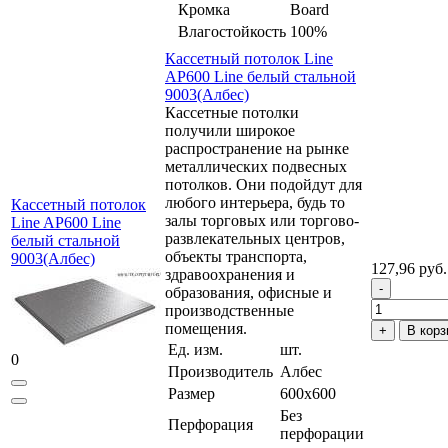
Кромка
Board
Влагостойкость
100%
Кассетный потолок Line
AP600 Line белый стальной
9003(Албес)
Кассетные потолки
получили широкое
распространение на рынке
металлических подвесных
потолков. Они подойдут для
любого интерьера, будь то
Кассетный потолок
залы торговых или торгово-
Line AP600 Line
развлекательных центров,
белый стальной
объекты транспорта,
9003(Албес)
127,96 руб.
здравоохранения и
образования, офисные и
производственные
помещения.
В корз
Ед. изм.
шт.
0
Производитель
Албес
Размер
600x600
Без
Перфорация
перфорации