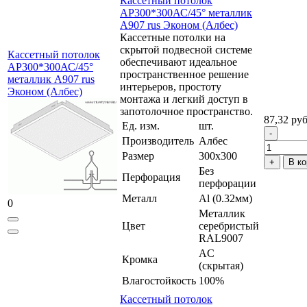
Кассетный потолок
AP300*300АС/45° металлик
А907 rus Эконом (Албес)
Кассетные потолки на
скрытой подвесной системе
Кассетный потолок
обеспечивают идеальное
AP300*300АС/45°
пространственное решение
металлик А907 rus
интерьеров, простоту
Эконом (Албес)
монтажа и легкий доступ в
запотолочное пространство.
87,32 руб
Ед. изм.
шт.
Производитель
Албес
Размер
300x300
В ко
Без
Перфорация
перфорации
Металл
Al (0.32мм)
0
Металлик
Цвет
серебристый
RAL9007
AC
Кромка
(скрытая)
Влагостойкость
100%
Кассетный потолок