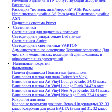
Немецкого дизайна ВТN
Сопутствующий ассортимент
Раскладки
Раскладка "потолок дизайнерский" ASB
Раскладка
Итальянского дизайна AS
Раскладка Немецкого дизайна
АSN
Подвесная система Primet
Светильники
Светильники для подвесных потолков
Светодиодные ультратонкие Led панели
Светильники Албес
Светодиодные светильники VARTON
Административное освещение
Торговое освещение
Для
чистых и медицинских помещений
Для школьных и
образовательных учреждений
Напольные покрытия
Фальшполы
Панели фальшпола
Подсистема фальшпола
Виниловая плитка для пола Tarkett Art Vinyl
Виниловая плитка Art Vinyl Lounge Kvadro 34/43 класс
Виниловая плитка Art Vinyl Lounge Plank 34/43 класс
Виниловая плитка Art Vinyl New Age Kvadro 32/41 класс
Виниловая плитка Art Vinyl New Age Plank 32/41 класс
Ковролин для пола
Ковровые покрытия для пола Betap (Нидерланды) 32, 33
класс
Ковролин для пола BALTA (Бельгия) 31, 32 класс