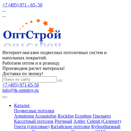
+7 (495) 971 - 65- 50
...
...
Интернет-магазин подвесных потолочных систем и
напольных покрытий.
Работаем оптом и в розницу.
Производим расчет материала!
Доставка по звонку!
+7 (495) 971-65-50
info@tk-optstroy.ru
Каталог
Подвесные потолки
Armstrong
Acoustofon
Rockfon
Ecophon
Грильято
Кассетный потолок
Реечный
Албес
Celenit (Селенит)
Гинтр (гипсовые)
Китайские потолки
Кубообразный