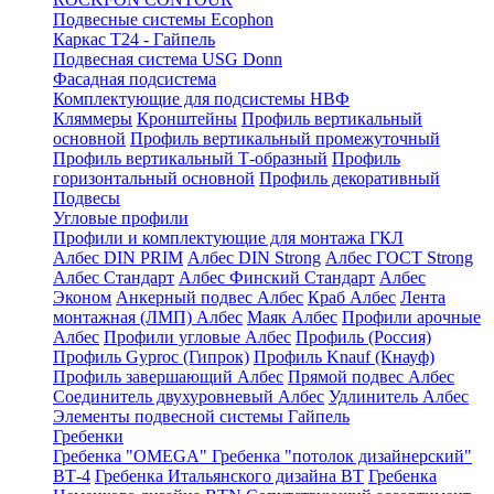
Подвесные системы Ecophon
Каркас Т24 - Гайпель
Подвесная система USG Donn
Фасадная подсистема
Комплектующие для подсистемы НВФ
Кляммеры
Кронштейны
Профиль вертикальный
основной
Профиль вертикальный промежуточный
Профиль вертикальный Т-образный
Профиль
горизонтальный основной
Профиль декоративный
Подвесы
Угловые профили
Профили и комплектующие для монтажа ГКЛ
Албес DIN PRIM
Албес DIN Strong
Албес ГОСТ Strong
Албес Стандарт
Албес Финский Стандарт
Албес
Эконом
Анкерный подвес Албес
Краб Албес
Лента
монтажная (ЛМП) Албес
Маяк Албес
Профили арочные
Албес
Профили угловые Албес
Профиль (Россия)
Профиль Gyproc (Гипрок)
Профиль Knauf (Кнауф)
Профиль завершающий Албес
Прямой подвес Албес
Соединитель двухуровневый Албес
Удлинитель Албес
Элементы подвесной системы Гайпель
Гребенки
Гребенка "OMEGA"
Гребенка "потолок дизайнерский"
ВТ-4
Гребенка Итальянского дизайна BT
Гребенка