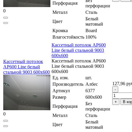
Без
Перфорация
перфорации
0
Металл
Сталь
Белый
Цвет
матовый
Кромка
Board
Влагостойкость
100%
Кассетный потолок AP600
Line белый стальной 9003
600x600
Кассетный потолок AP600
Кассетный потолок
Line белый стальной 9003
AP600 Line белый
600x600
стальной 9003 600x600
Ед. изм.
шт.
127,96 ру
Производитель
Албес
Артикул
6377
Размер
600x600
В ко
Без
Перфорация
перфорации
0
Металл
Сталь
Белый
Цвет
матовый