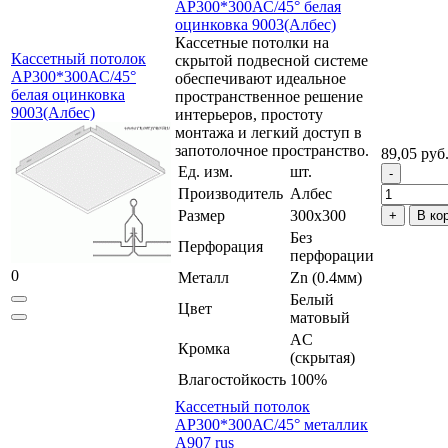
AP300*300АС/45° белая
оцинковка 9003(Албес)
Кассетные потолки на
Кассетный потолок
скрытой подвесной системе
AP300*300АС/45°
обеспечивают идеальное
белая оцинковка
пространственное решение
9003(Албес)
интерьеров, простоту
монтажа и легкий доступ в
запотолочное пространство.
89,05 руб
Ед. изм.
шт.
Производитель
Албес
Размер
300x300
В ко
Без
Перфорация
перфорации
0
Металл
Zn (0.4мм)
Белый
Цвет
матовый
AC
Кромка
(скрытая)
Влагостойкость
100%
Кассетный потолок
AP300*300АС/45° металлик
А907 rus