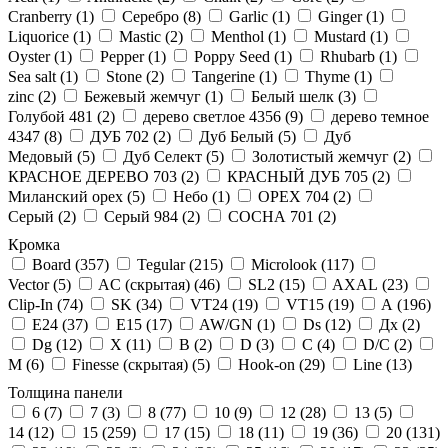
Cranberry (
1
)
Cеребро (
8
)
Garlic (
1
)
Ginger (
1
)
Liquorice (
1
)
Mastic (
2
)
Menthol (
1
)
Mustard (
1
)
Oyster (
1
)
Pepper (
1
)
Poppy Seed (
1
)
Rhubarb (
1
)
Sea salt (
1
)
Stone (
2
)
Tangerine (
1
)
Thyme (
1
)
zinc (
2
)
Бежевый жемчуг (
1
)
Белый шелк (
3
)
Голубой 481 (
2
)
дерево светлое 4356 (
9
)
дерево темное
4347 (
8
)
ДУБ 702 (
2
)
Дуб Белый (
5
)
Дуб
Медовый (
5
)
Дуб Селект (
5
)
Золотистый жемчуг (
2
)
КРАСНОЕ ДЕРЕВО 703 (
2
)
КРАСНЫЙ ДУБ 705 (
2
)
Миланский орех (
5
)
Небо (
1
)
ОРЕХ 704 (
2
)
Серый (
2
)
Серый 984 (
2
)
СОСНА 701 (
2
)
Кромка
Board (
357
)
Tegular (
215
)
Microlook (
117
)
Vector (
5
)
AC (скрытая) (
46
)
SL2 (
15
)
AXAL (
23
)
Clip-In (
74
)
SK (
34
)
VT24 (
19
)
VT15 (
19
)
A (
196
)
E24 (
37
)
E15 (
17
)
AW/GN (
1
)
Ds (
12
)
Дх (
2
)
Dg (
12
)
X (
11
)
B (
2
)
D (
3
)
C (
4
)
D/C (
2
)
M (
6
)
Finesse (скрытая) (
5
)
Hook-on (
29
)
Line (
13
)
Толщина панели
6 (
7
)
7 (
3
)
8 (
77
)
10 (
9
)
12 (
28
)
13 (
5
)
14 (
12
)
15 (
259
)
17 (
15
)
18 (
11
)
19 (
36
)
20 (
131
)