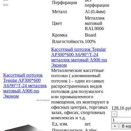
Перфорация
перфорации
Металл
Al (0.4мм)
Металлик
Цвет
матовый
RAL9006
Кромка
Board
Влагостойкость
100%
Кассетный потолок Tegular
AP300*600 A6/90°/Т-24
металлик матовый А906 rus
Эконом
Металлические кассетные
Кассетный потолок
потолки ( алюминиевый
Tegular AP300*600
потолок ) – один из самых
A6/90°/Т-24 металлик
распространенных видов
матовый А906 rus
потолков для полужилого
Эконом
или промышленного
помещения, их монтируют в
офисных центрах, торговых
128,16 ру
залах, офисах, спортивных
комплексах и т.д.
Ед. изм.
шт.
В ко
Производитель
Албес