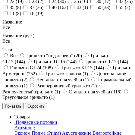
22 (
19
)
23 (
2
)
24 (
30
)
25 (
16
)
30 (
17
)
33 (
35
)
35 (
8
)
37 (
36
)
40 (
162
)
43 (
1
)
50 (
33
)
55 (
2
)
11 (
8
)
16 (
19
)
Название
Все
Название (рус.)
Все
Тэги
Все
Грильято "под дерево" (
20
)
Грильято
CL15 (
144
)
Грильято DL15 (
144
)
Грильято GL15 (
144
)
Грильято GL24 (
108
)
Грильято KP15 (
144
)
Грильято
Армстронг (
252
)
Грильято жалюзи (
1
)
Диагональное
грильято (
2
)
Нестандартная ячейка (
1
)
Пирамидальный
грильято (
1
)
Разноуровневый грильято (
1
)
Разноячеистый грильято (
1
)
Стандартная ячейка (
316
)
Треугольное грильято (
1
)
Товары
Подвесные потолки
Armstrong
Эконом
Прима (Prima)
Акустические
Влагостойкие