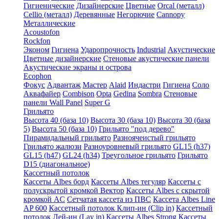
Гигиенические
Дизайнерские
Цветные
Orcal (металл)
Cellio (металл)
Деревянные
Негорючие
Cannopy
Металлические
Acoustofon
Rockfon
Эконом
Гигиена
Ударопрочность
Industrial
Акустические
Цветные дизайнерские
Стеновые акустические панели
Акустические экраны и острова
Ecophon
Фокус
Адвантаж
Мастер
Alaid
Индастри
Гигиена
Соло
Аквафайер
Combison
Opta
Gedina
Sombra
Стеновые
панели Wall Panel
Super G
Грильято
Высота 40 (база 10)
Высота 30 (база 10)
Высота 30 (база
5)
Высота 50 (база 10)
Грильято "под дерево"
Пирамидальный грильято
Разноячеистый грильято
Грильято жалюзи
Разноуровневый грильято
GL15 (h37)
GL15 (h47)
GL24 (h34)
Треугольное грильято
Грильято
D15 (диагональное)
Кассетный потолок
Кассеты Albes борд
Кассеты Albes тегуляр
Кассеты с
полускрытой кромкой Вектор
Кассеты Albes с скрытой
кромкой AC
Сетчатая кассета из ПВС
Кассета Albes Line
AP 600
Кассетный потолок Клип-ин (Clip in)
Кассетный
потолок Лей-ин (Lay in)
Кассеты Albes Strong
Кассеты