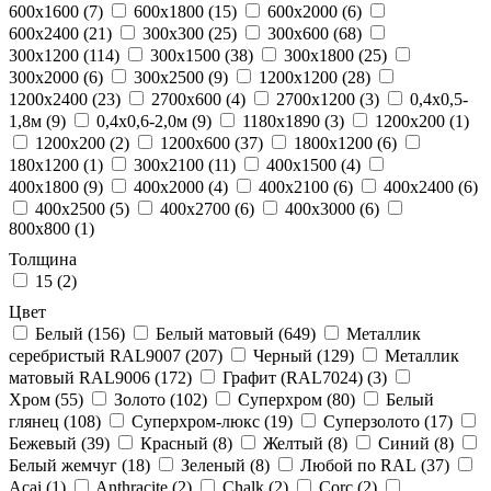
600x1600 (
7
)
600x1800 (
15
)
600x2000 (
6
)
600x2400 (
21
)
300x300 (
25
)
300x600 (
68
)
300x1200 (
114
)
300x1500 (
38
)
300x1800 (
25
)
300x2000 (
6
)
300x2500 (
9
)
1200x1200 (
28
)
1200x2400 (
23
)
2700x600 (
4
)
2700x1200 (
3
)
0,4х0,5-
1,8м (
9
)
0,4х0,6-2,0м (
9
)
1180x1890 (
3
)
1200x200 (
1
)
1200x200 (
2
)
1200x600 (
37
)
1800x1200 (
6
)
180x1200 (
1
)
300x2100 (
11
)
400x1500 (
4
)
400x1800 (
9
)
400x2000 (
4
)
400x2100 (
6
)
400x2400 (
6
)
400x2500 (
5
)
400x2700 (
6
)
400x3000 (
6
)
800x800 (
1
)
Толщина
15 (
2
)
Цвет
Белый (
156
)
Белый матовый (
649
)
Металлик
серебристый RAL9007 (
207
)
Черный (
129
)
Металлик
матовый RAL9006 (
172
)
Графит (RAL7024) (
3
)
Хром (
55
)
Золото (
102
)
Суперхром (
80
)
Белый
глянец (
108
)
Суперхром-люкс (
19
)
Суперзолото (
17
)
Бежевый (
39
)
Красный (
8
)
Желтый (
8
)
Синий (
8
)
Белый жемчуг (
18
)
Зеленый (
8
)
Любой по RAL (
37
)
Acai (
1
)
Anthracite (
2
)
Chalk (
2
)
Corc (
2
)