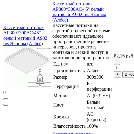
Кассетный потолок
AP300*300АС/45° белый
матовый А902 rus Эконом
(Албес)
Кассетные потолки на
Кассетный потолок
скрытой подвесной системе
AP300*300АС/45°
обеспечивают идеальное
белый матовый А902
пространственное решение
rus Эконом (Албес)
интерьеров, простоту
монтажа и легкий доступ в
82,16 руб
запотолочное пространство.
Ед. изм.
шт.
Производитель
Албес
В ко
Размер
300x300
Без
Перфорация
перфорации
0
Металл
Al (0.32мм)
Белый
Цвет
матовый
AC
Кромка
(скрытая)
Влагостойкость
100%