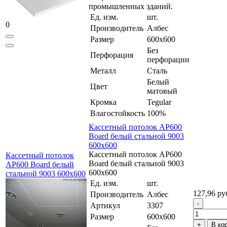
промышленных зданий.
Ед. изм.
шт.
0
Производитель
Албес
Размер
600x600
Без
Перфорация
перфорации
Металл
Сталь
Белый
Цвет
матовый
Кромка
Tegular
Влагостойкость
100%
Кассетный потолок AP600
Board белый стальной 9003
600x600
Кассетный потолок AP600
Кассетный потолок
Board белый стальной 9003
AP600 Board белый
600x600
стальной 9003 600x600
Ед. изм.
шт.
127,96 ру
Производитель
Албес
Артикул
3307
Размер
600x600
В ко