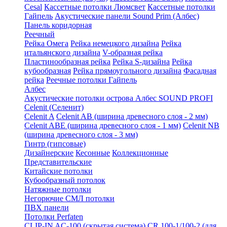
Cesal
Кассетные потолки Люмсвет
Кассетные потолки
Гайпель
Акустические панели Sound Prim (Албес)
Панель коридорная
Реечный
Рейка Омега
Рейка немецкого дизайна
Рейка
итальянского дизайна
V-образная рейка
Пластинообразная рейка
Рейка S-дизайна
Рейка
кубообразная
Рейка прямоугольного дизайна
Фасадная
рейка
Реечные потолки Гайпель
Албес
Акустические потолки острова Албес SOUND PROFI
Celenit (Селенит)
Celenit A
Celenit AB (ширина древесного слоя - 2 мм)
Celenit ABE (ширина древесного слоя - 1 мм)
Celenit NB
(ширина древесного слоя - 3 мм)
Гинтр (гипсовые)
Дизайнерские
Кесонные
Коллекционные
Представительские
Китайские потолки
Кубообразный потолок
Натяжные потолки
Негорючие СМЛ потолки
ПВХ панели
Потолки Perfaten
CLIP-IN AC-100 (скрытая система)
CR 100-1/100-2 (для