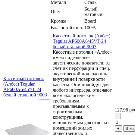
Металл
Сталь
Белый
Цвет
матовый
Кромка
Board
Влагостойкость
100%
Кассетный потолок (Албес)
Tegular AP600A6/45°/Т-24
белый стальной 9003
Кассетные потолки «Албес»
имеют идеальные
акустические показатели за
счет их перфорации и спец.
акустической подложки на
Кассетный потолок
внутренней поверхности
(Албес) Tegular
кассеты. Они подойдут для
AP600A6/45°/Т-24
любого интерьера, отвечают
белый стальной 9003
всем экологическим
требованиям,
предъявляемым к
127,96 ру
строительным
конструкциям,
используемым для отделки
помещений жилых
В ко
общественных и