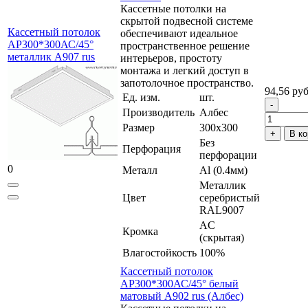
Кассетные потолки на
скрытой подвесной системе
Кассетный потолок
обеспечивают идеальное
AP300*300АС/45°
пространственное решение
металлик А907 rus
интерьеров, простоту
монтажа и легкий доступ в
запотолочное пространство.
94,56 руб
Ед. изм.
шт.
Производитель
Албес
Размер
300x300
В ко
Без
Перфорация
перфорации
0
Металл
Al (0.4мм)
Металлик
Цвет
серебристый
RAL9007
AC
Кромка
(скрытая)
Влагостойкость
100%
Кассетный потолок
AP300*300АС/45° белый
матовый А902 rus (Албес)