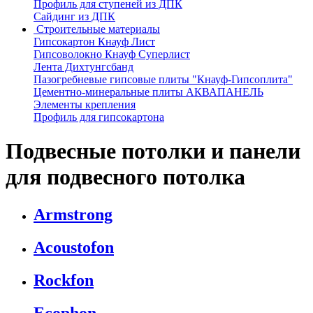
Профиль для ступеней из ДПК
Сайдинг из ДПК
Строительные материалы
Гипсокартон Кнауф Лист
Гипсоволокно Кнауф Суперлист
Лента Дихтунгсбанд
Пазогребневые гипсовые плиты "Кнауф-Гипсоплита"
Цементно-минеральные плиты АКВАПАНЕЛЬ
Элементы крепления
Профиль для гипсокартона
Подвесные потолки и панели
для подвесного потолка
Armstrong
Acoustofon
Rockfon
Ecophon