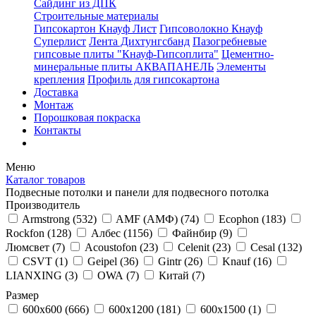
Сайдинг из ДПК
Строительные материалы
Гипсокартон Кнауф Лист
Гипсоволокно Кнауф
Суперлист
Лента Дихтунгсбанд
Пазогребневые
гипсовые плиты "Кнауф-Гипсоплита"
Цементно-
минеральные плиты АКВАПАНЕЛЬ
Элементы
крепления
Профиль для гипсокартона
Доставка
Монтаж
Порошковая покраска
Контакты
Меню
Каталог товаров
Подвесные потолки и панели для подвесного потолка
Производитель
Armstrong (
532
)
AMF (АМФ) (
74
)
Ecophon (
183
)
Rockfon (
128
)
Албес (
1156
)
Файнбир (
9
)
Люмсвет (
7
)
Acoustofon (
23
)
Celenit (
23
)
Cesal (
132
)
CSVT (
1
)
Geipel (
36
)
Gintr (
26
)
Knauf (
16
)
LIANXING (
3
)
OWA (
7
)
Китай (
7
)
Размер
600x600 (
666
)
600x1200 (
181
)
600x1500 (
1
)