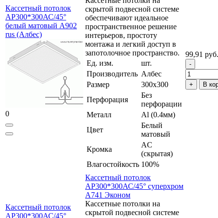
Кассетные потолки на
Кассетный потолок
скрытой подвесной системе
AP300*300АС/45°
обеспечивают идеальное
белый матовый А902
пространственное решение
rus (Албес)
интерьеров, простоту
монтажа и легкий доступ в
запотолочное пространство.
99,91 руб
Ед. изм.
шт.
Производитель
Албес
Размер
300x300
В ко
Без
Перфорация
перфорации
0
Металл
Al (0.4мм)
Белый
Цвет
матовый
AC
Кромка
(скрытая)
Влагостойкость
100%
Кассетный потолок
AP300*300АС/45° суперхром
А741 Эконом
Кассетные потолки на
Кассетный потолок
скрытой подвесной системе
AP300*300АС/45°