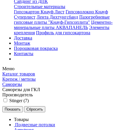
Сайдинг из ДПК
Строительные материалы
Гипсокартон Кнауф Лист
Гипсоволокно Кнауф
Суперлист
Лента Дихтунгсбанд
Пазогребневые
гипсовые плиты "Кнауф-Гипсоплита"
Цементно-
минеральные плиты АКВАПАНЕЛЬ
Элементы
крепления
Профиль для гипсокартона
Доставка
Монтаж
Порошковая покраска
Контакты
Меню
Каталог товаров
Крепеж / метизы
Саморезы
Саморезы для ГКЛ
Производитель
Stinger (
7
)
Товары
Подвесные потолки
Armstrong