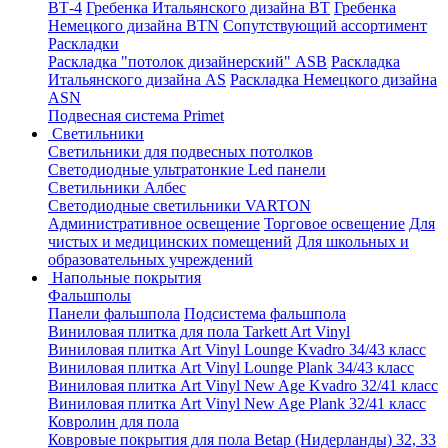
ВТ-4
Гребенка Итальянского дизайна BT
Гребенка
Немецкого дизайна ВТN
Сопутствующий ассортимент
Раскладки
Раскладка "потолок дизайнерский" ASB
Раскладка
Итальянского дизайна AS
Раскладка Немецкого дизайна
АSN
Подвесная система Primet
Светильники
Светильники для подвесных потолков
Светодиодные ультратонкие Led панели
Светильники Албес
Светодиодные светильники VARTON
Административное освещение
Торговое освещение
Для
чистых и медицинских помещений
Для школьных и
образовательных учреждений
Напольные покрытия
Фальшполы
Панели фальшпола
Подсистема фальшпола
Виниловая плитка для пола Tarkett Art Vinyl
Виниловая плитка Art Vinyl Lounge Kvadro 34/43 класс
Виниловая плитка Art Vinyl Lounge Plank 34/43 класс
Виниловая плитка Art Vinyl New Age Kvadro 32/41 класс
Виниловая плитка Art Vinyl New Age Plank 32/41 класс
Ковролин для пола
Ковровые покрытия для пола Betap (Нидерланды) 32, 33