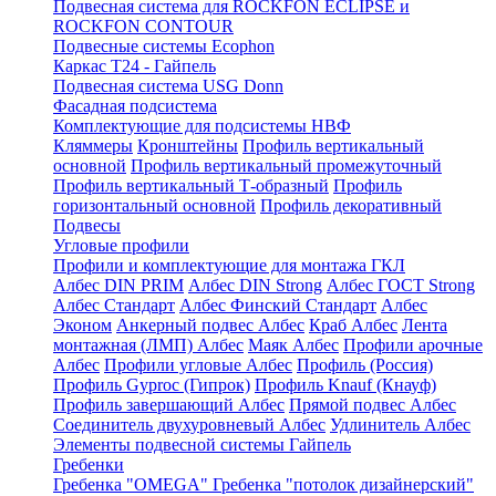
Подвесная система для ROCKFON ECLIPSE и
ROCKFON CONTOUR
Подвесные системы Ecophon
Каркас Т24 - Гайпель
Подвесная система USG Donn
Фасадная подсистема
Комплектующие для подсистемы НВФ
Кляммеры
Кронштейны
Профиль вертикальный
основной
Профиль вертикальный промежуточный
Профиль вертикальный Т-образный
Профиль
горизонтальный основной
Профиль декоративный
Подвесы
Угловые профили
Профили и комплектующие для монтажа ГКЛ
Албес DIN PRIM
Албес DIN Strong
Албес ГОСТ Strong
Албес Стандарт
Албес Финский Стандарт
Албес
Эконом
Анкерный подвес Албес
Краб Албес
Лента
монтажная (ЛМП) Албес
Маяк Албес
Профили арочные
Албес
Профили угловые Албес
Профиль (Россия)
Профиль Gyproc (Гипрок)
Профиль Knauf (Кнауф)
Профиль завершающий Албес
Прямой подвес Албес
Соединитель двухуровневый Албес
Удлинитель Албес
Элементы подвесной системы Гайпель
Гребенки
Гребенка "OMEGA"
Гребенка "потолок дизайнерский"