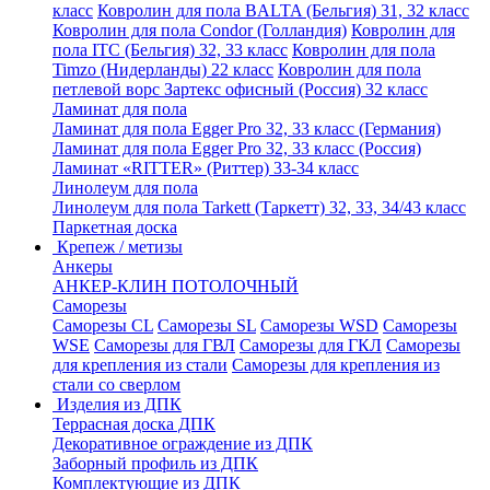
класс
Ковролин для пола BALTA (Бельгия) 31, 32 класс
Ковролин для пола Condor (Голландия)
Ковролин для
пола ITC (Бельгия) 32, 33 класс
Ковролин для пола
Timzo (Нидерланды) 22 класс
Ковролин для пола
петлевой ворс Зартекс офисный (Россия) 32 класс
Ламинат для пола
Ламинат для пола Egger Pro 32, 33 класс (Германия)
Ламинат для пола Egger Pro 32, 33 класс (Россия)
Ламинат «RITTER» (Риттер) 33-34 класс
Линолеум для пола
Линолеум для пола Tarkett (Таркетт) 32, 33, 34/43 класс
Паркетная доска
Крепеж / метизы
Анкеры
АНКЕР-КЛИН ПОТОЛОЧНЫЙ
Саморезы
Саморезы CL
Саморезы SL
Саморезы WSD
Саморезы
WSE
Саморезы для ГВЛ
Саморезы для ГКЛ
Саморезы
для крепления из стали
Саморезы для крепления из
стали со сверлом
Изделия из ДПК
Террасная доска ДПК
Декоративное ограждение из ДПК
Заборный профиль из ДПК
Комплектующие из ДПК