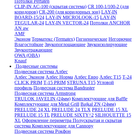
Потолки Perfaten
CLIP-IN AC-100 (скрытая система)
CR 100-1/100-2 (для
коридоров)
CR-200 (для коридорных зон)
LAY-IN
BOARD-15/24
LAY-IN MICROLOOK-15
LAY-IN
TEGULAR-24
LAY-IN VECTOR-24
Потолки ANCHOR
AN aw
AMF
Эконом
Терматекс (Termatex)
Гигиенические
Негорючие
Влагостойкие
Звукопоглощающие
Звукоизолирующие
Звукоотражающие
OWA (ОВА)
Knauf
Подвесные системы
Подвесная система Албес
Албес Эконом
Албес Норма
Албес Евро
Албес T15
Т-24
CLICK PRIM
Т-15 PRIM
STRUNA Т15
Угловой
профиль
Подвесная система Bandraster
Подвесная система Armstrong
TRULOK JAVELIN (24мм)
Комплектующие для Baffle
Комплектующие для Metal Grill
Bajkal ZN (24мм)
PRELUDE 24 XL
PRELUDE 24 TLX
PRELUDE 15 XL
PRELUDE 15 TL
PRELUDE SIXTY^2
SILHOUETTE 15
XL
Оформление периметра
Полускрытая и скрытая
система
Комплектующие для Cannopy
Подвесная система Рокфон