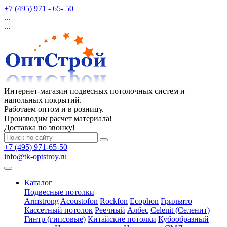
+7 (495) 971 - 65- 50
...
...
Интернет-магазин подвесных потолочных систем и
напольных покрытий.
Работаем оптом и в розницу.
Производим расчет материала!
Доставка по звонку!
+7 (495) 971-65-50
info@tk-optstroy.ru
Каталог
Подвесные потолки
Armstrong
Acoustofon
Rockfon
Ecophon
Грильято
Кассетный потолок
Реечный
Албес
Celenit (Селенит)
Гинтр (гипсовые)
Китайские потолки
Кубообразный