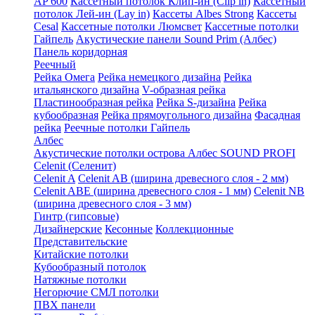
AP 600
Кассетный потолок Клип-ин (Clip in)
Кассетный
потолок Лей-ин (Lay in)
Кассеты Albes Strong
Кассеты
Cesal
Кассетные потолки Люмсвет
Кассетные потолки
Гайпель
Акустические панели Sound Prim (Албес)
Панель коридорная
Реечный
Рейка Омега
Рейка немецкого дизайна
Рейка
итальянского дизайна
V-образная рейка
Пластинообразная рейка
Рейка S-дизайна
Рейка
кубообразная
Рейка прямоугольного дизайна
Фасадная
рейка
Реечные потолки Гайпель
Албес
Акустические потолки острова Албес SOUND PROFI
Celenit (Селенит)
Celenit A
Celenit AB (ширина древесного слоя - 2 мм)
Celenit ABE (ширина древесного слоя - 1 мм)
Celenit NB
(ширина древесного слоя - 3 мм)
Гинтр (гипсовые)
Дизайнерские
Кесонные
Коллекционные
Представительские
Китайские потолки
Кубообразный потолок
Натяжные потолки
Негорючие СМЛ потолки
ПВХ панели