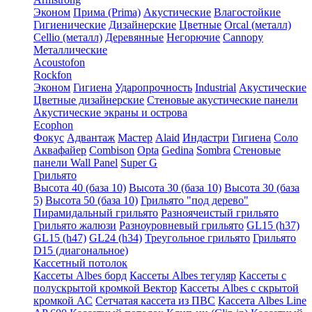
Эконом
Прима (Prima)
Акустические
Влагостойкие
Гигиенические
Дизайнерские
Цветные
Orcal (металл)
Cellio (металл)
Деревянные
Негорючие
Cannopy
Металлические
Acoustofon
Rockfon
Эконом
Гигиена
Ударопрочность
Industrial
Акустические
Цветные дизайнерские
Стеновые акустические панели
Акустические экраны и острова
Ecophon
Фокус
Адвантаж
Мастер
Alaid
Индастри
Гигиена
Соло
Аквафайер
Combison
Opta
Gedina
Sombra
Стеновые
панели Wall Panel
Super G
Грильято
Высота 40 (база 10)
Высота 30 (база 10)
Высота 30 (база
5)
Высота 50 (база 10)
Грильято "под дерево"
Пирамидальный грильято
Разноячеистый грильято
Грильято жалюзи
Разноуровневый грильято
GL15 (h37)
GL15 (h47)
GL24 (h34)
Треугольное грильято
Грильято
D15 (диагональное)
Кассетный потолок
Кассеты Albes борд
Кассеты Albes тегуляр
Кассеты с
полускрытой кромкой Вектор
Кассеты Albes с скрытой
кромкой AC
Сетчатая кассета из ПВС
Кассета Albes Line