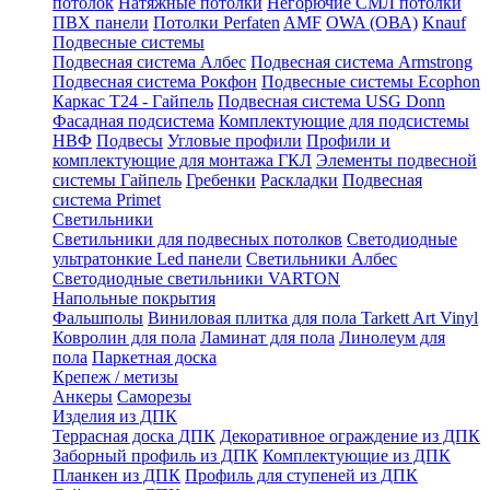
потолок
Натяжные потолки
Негорючие СМЛ потолки
ПВХ панели
Потолки Perfaten
AMF
OWA (ОВА)
Knauf
Подвесные системы
Подвесная система Албес
Подвесная система Armstrong
Подвесная система Рокфон
Подвесные системы Ecophon
Каркас Т24 - Гайпель
Подвесная система USG Donn
Фасадная подсистема
Комплектующие для подсистемы
НВФ
Подвесы
Угловые профили
Профили и
комплектующие для монтажа ГКЛ
Элементы подвесной
системы Гайпель
Гребенки
Раскладки
Подвесная
система Primet
Светильники
Светильники для подвесных потолков
Светодиодные
ультратонкие Led панели
Светильники Албес
Светодиодные светильники VARTON
Напольные покрытия
Фальшполы
Виниловая плитка для пола Tarkett Art Vinyl
Ковролин для пола
Ламинат для пола
Линолеум для
пола
Паркетная доска
Крепеж / метизы
Анкеры
Саморезы
Изделия из ДПК
Террасная доска ДПК
Декоративное ограждение из ДПК
Заборный профиль из ДПК
Комплектующие из ДПК
Планкен из ДПК
Профиль для ступеней из ДПК