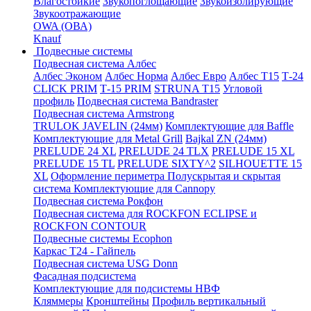
Влагостойкие
Звукопоглощающие
Звукоизолирующие
Звукоотражающие
OWA (ОВА)
Knauf
Подвесные системы
Подвесная система Албес
Албес Эконом
Албес Норма
Албес Евро
Албес T15
Т-24
CLICK PRIM
Т-15 PRIM
STRUNA Т15
Угловой
профиль
Подвесная система Bandraster
Подвесная система Armstrong
TRULOK JAVELIN (24мм)
Комплектующие для Baffle
Комплектующие для Metal Grill
Bajkal ZN (24мм)
PRELUDE 24 XL
PRELUDE 24 TLX
PRELUDE 15 XL
PRELUDE 15 TL
PRELUDE SIXTY^2
SILHOUETTE 15
XL
Оформление периметра
Полускрытая и скрытая
система
Комплектующие для Cannopy
Подвесная система Рокфон
Подвесная система для ROCKFON ECLIPSE и
ROCKFON CONTOUR
Подвесные системы Ecophon
Каркас Т24 - Гайпель
Подвесная система USG Donn
Фасадная подсистема
Комплектующие для подсистемы НВФ
Кляммеры
Кронштейны
Профиль вертикальный