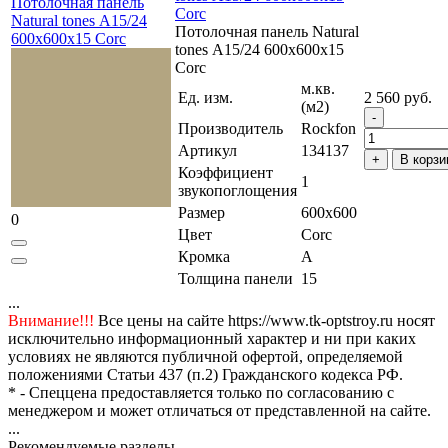
Потолочная панель
Corc
Natural tones А15/24
Потолочная панель Natural
600x600x15 Corc
tones А15/24 600x600x15
Corc
м.кв.
Ед. изм.
2 560 руб.
(м2)
Производитель
Rockfon
Артикул
134137
В корзи
Коэффициент
1
звукопоглощения
Размер
600x600
0
Цвет
Corc
Кромка
A
Толщина панели
15
...
Внимание!!!
Все цены на сайте https://www.tk-optstroy.ru носят
исключительно информационный характер и ни при каких
условиях не являются публичной офертой, определяемой
положениями Статьи 437 (п.2) Гражданского кодекса РФ.
* - Спеццена предоставляется только по согласованию с
менеджером и может отличаться от представленной на сайте.
...
Рекомендуемые разделы