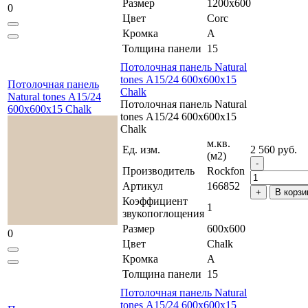
Размер
1200x600
0
Цвет
Corc
Кромка
A
Толщина панели
15
Потолочная панель Natural
tones А15/24 600x600x15
Потолочная панель
Chalk
Natural tones А15/24
Потолочная панель Natural
600x600x15 Chalk
tones А15/24 600x600x15
Chalk
м.кв.
Ед. изм.
2 560 руб.
(м2)
Производитель
Rockfon
Артикул
166852
В корзи
Коэффициент
1
звукопоглощения
Размер
600x600
0
Цвет
Chalk
Кромка
A
Толщина панели
15
Потолочная панель Natural
tones А15/24 600x600x15