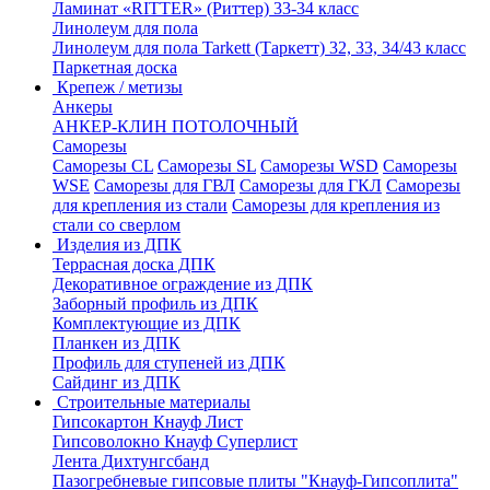
Ламинат «RITTER» (Риттер) 33-34 класс
Линолеум для пола
Линолеум для пола Tarkett (Таркетт) 32, 33, 34/43 класс
Паркетная доска
Крепеж / метизы
Анкеры
АНКЕР-КЛИН ПОТОЛОЧНЫЙ
Саморезы
Саморезы CL
Саморезы SL
Саморезы WSD
Саморезы
WSE
Саморезы для ГВЛ
Саморезы для ГКЛ
Саморезы
для крепления из стали
Саморезы для крепления из
стали со сверлом
Изделия из ДПК
Террасная доска ДПК
Декоративное ограждение из ДПК
Заборный профиль из ДПК
Комплектующие из ДПК
Планкен из ДПК
Профиль для ступеней из ДПК
Сайдинг из ДПК
Строительные материалы
Гипсокартон Кнауф Лист
Гипсоволокно Кнауф Суперлист
Лента Дихтунгсбанд
Пазогребневые гипсовые плиты "Кнауф-Гипсоплита"