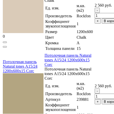
Chalk
2 560 руб.
м.кв.
Ед. изм.
(м2)
Производитель
Rockfon
В корз
Коэффициент
1
звукопоглощения
Размер
1200x600
0
Цвет
Chalk
Кромка
A
Толщина панели
15
Потолочная панель Natural
tones А15/24 1200x600x15
Потолочная панель
Corc
Natural tones А15/24
Потолочная панель Natural
1200x600x15 Corc
tones А15/24 1200x600x15
Corc
м.кв.
Ед. изм.
2 560 руб.
(м2)
Производитель
Rockfon
Артикул
239881
В корз
Коэффициент
1
звукопоглощения