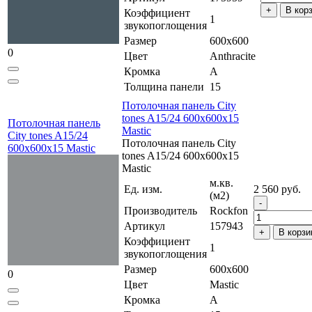
В кор
Коэффициент
1
звукопоглощения
Размер
600x600
0
Цвет
Anthracite
Кромка
A
Толщина панели
15
Потолочная панель City
tones A15/24 600x600x15
Потолочная панель
Mastic
City tones A15/24
Потолочная панель City
600x600x15 Mastic
tones A15/24 600x600x15
Mastic
м.кв.
Ед. изм.
2 560 руб.
(м2)
Производитель
Rockfon
Артикул
157943
В корзи
Коэффициент
1
звукопоглощения
Размер
600x600
0
Цвет
Mastic
Кромка
A