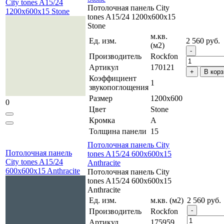
City tones A15/24
Потолочная панель City
1200x600x15 Stone
tones A15/24 1200x600x15
Stone
м.кв.
Ед. изм.
2 560 руб.
(м2)
Производитель
Rockfon
Артикул
170121
В корз
Коэффициент
1
звукопоглощения
Размер
1200x600
0
Цвет
Stone
Кромка
A
Толщина панели
15
Потолочная панель City
Потолочная панель
tones A15/24 600x600x15
City tones A15/24
Anthracite
600x600x15 Anthracite
Потолочная панель City
tones A15/24 600x600x15
Anthracite
Ед. изм.
м.кв. (м2)
2 560 руб.
Производитель
Rockfon
Артикул
175959