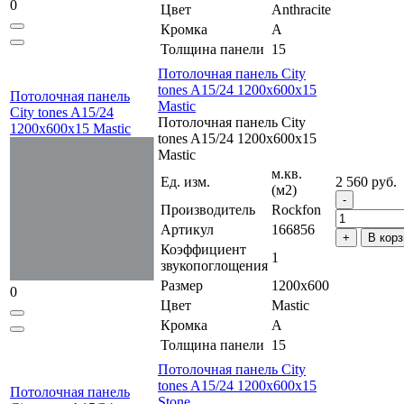
0
Цвет
Anthracite
Кромка
A
Толщина панели
15
Потолочная панель City
tones A15/24 1200x600x15
Потолочная панель
Mastic
City tones A15/24
Потолочная панель City
1200x600x15 Mastic
tones A15/24 1200x600x15
Mastic
м.кв.
Ед. изм.
2 560 руб.
(м2)
Производитель
Rockfon
Артикул
166856
В корз
Коэффициент
1
звукопоглощения
Размер
1200x600
0
Цвет
Mastic
Кромка
A
Толщина панели
15
Потолочная панель City
tones A15/24 1200x600x15
Потолочная панель
Stone