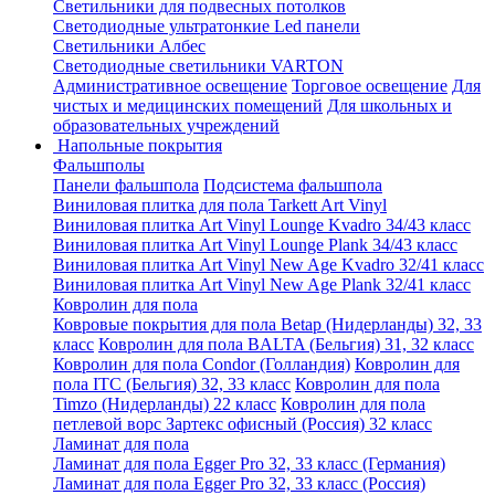
Светильники для подвесных потолков
Светодиодные ультратонкие Led панели
Светильники Албес
Светодиодные светильники VARTON
Административное освещение
Торговое освещение
Для
чистых и медицинских помещений
Для школьных и
образовательных учреждений
Напольные покрытия
Фальшполы
Панели фальшпола
Подсистема фальшпола
Виниловая плитка для пола Tarkett Art Vinyl
Виниловая плитка Art Vinyl Lounge Kvadro 34/43 класс
Виниловая плитка Art Vinyl Lounge Plank 34/43 класс
Виниловая плитка Art Vinyl New Age Kvadro 32/41 класс
Виниловая плитка Art Vinyl New Age Plank 32/41 класс
Ковролин для пола
Ковровые покрытия для пола Betap (Нидерланды) 32, 33
класс
Ковролин для пола BALTA (Бельгия) 31, 32 класс
Ковролин для пола Condor (Голландия)
Ковролин для
пола ITC (Бельгия) 32, 33 класс
Ковролин для пола
Timzo (Нидерланды) 22 класс
Ковролин для пола
петлевой ворс Зартекс офисный (Россия) 32 класс
Ламинат для пола
Ламинат для пола Egger Pro 32, 33 класс (Германия)
Ламинат для пола Egger Pro 32, 33 класс (Россия)