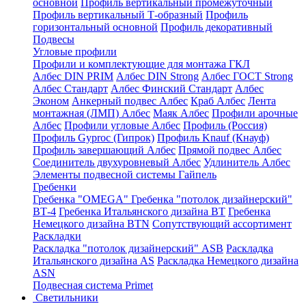
основной
Профиль вертикальный промежуточный
Профиль вертикальный Т-образный
Профиль
горизонтальный основной
Профиль декоративный
Подвесы
Угловые профили
Профили и комплектующие для монтажа ГКЛ
Албес DIN PRIM
Албес DIN Strong
Албес ГОСТ Strong
Албес Стандарт
Албес Финский Стандарт
Албес
Эконом
Анкерный подвес Албес
Краб Албес
Лента
монтажная (ЛМП) Албес
Маяк Албес
Профили арочные
Албес
Профили угловые Албес
Профиль (Россия)
Профиль Gyproc (Гипрок)
Профиль Knauf (Кнауф)
Профиль завершающий Албес
Прямой подвес Албес
Соединитель двухуровневый Албес
Удлинитель Албес
Элементы подвесной системы Гайпель
Гребенки
Гребенка "OMEGA"
Гребенка "потолок дизайнерский"
ВТ-4
Гребенка Итальянского дизайна BT
Гребенка
Немецкого дизайна ВТN
Сопутствующий ассортимент
Раскладки
Раскладка "потолок дизайнерский" ASB
Раскладка
Итальянского дизайна AS
Раскладка Немецкого дизайна
АSN
Подвесная система Primet
Светильники