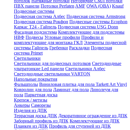
потолок
Натяжные потолки
Негорючие СМЛ потолки
ПВХ панели
Потолки Perfaten
AMF
OWA (ОВА)
Knauf
Подвесные системы
Подвесная система Албес
Подвесная система Armstrong
Подвесная система Рокфон
Подвесные системы Ecophon
Каркас Т24 - Гайпель
Подвесная система USG Donn
Фасадная подсистема
Комплектующие для подсистемы
НВФ
Подвесы
Угловые профили
Профили и
комплектующие для монтажа ГКЛ
Элементы подвесной
системы Гайпель
Гребенки
Раскладки
Подвесная
система Primet
Светильники
Светильники для подвесных потолков
Светодиодные
ультратонкие Led панели
Светильники Албес
Светодиодные светильники VARTON
Напольные покрытия
Фальшполы
Виниловая плитка для пола Tarkett Art Vinyl
Ковролин для пола
Ламинат для пола
Линолеум для
пола
Паркетная доска
Крепеж / метизы
Анкеры
Саморезы
Изделия из ДПК
Террасная доска ДПК
Декоративное ограждение из ДПК
Заборный профиль из ДПК
Комплектующие из ДПК
Планкен из ДПК
Профиль для ступеней из ДПК