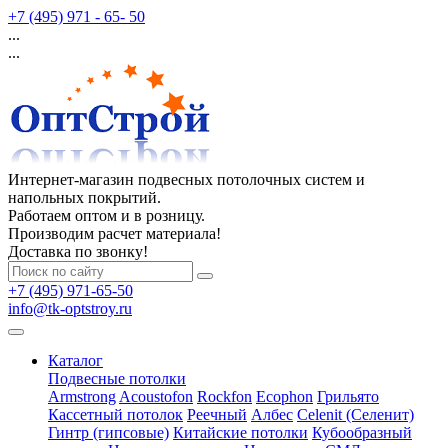
+7 (495) 971 - 65- 50
...
...
Интернет-магазин подвесных потолочных систем и
напольных покрытий.
Работаем оптом и в розницу.
Производим расчет материала!
Доставка по звонку!
+7 (495) 971-65-50
info@tk-optstroy.ru
Каталог
Подвесные потолки
Armstrong
Acoustofon
Rockfon
Ecophon
Грильято
Кассетный потолок
Реечный
Албес
Celenit (Селенит)
Гинтр (гипсовые)
Китайские потолки
Кубообразный