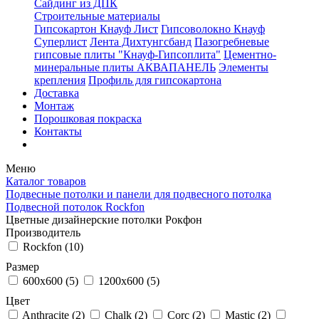
Сайдинг из ДПК
Строительные материалы
Гипсокартон Кнауф Лист
Гипсоволокно Кнауф
Суперлист
Лента Дихтунгсбанд
Пазогребневые
гипсовые плиты "Кнауф-Гипсоплита"
Цементно-
минеральные плиты АКВАПАНЕЛЬ
Элементы
крепления
Профиль для гипсокартона
Доставка
Монтаж
Порошковая покраска
Контакты
Меню
Каталог товаров
Подвесные потолки и панели для подвесного потолка
Подвесной потолок Rockfon
Цветные дизайнерские потолки Рокфон
Производитель
Rockfon (
10
)
Размер
600x600 (
5
)
1200x600 (
5
)
Цвет
Anthracite (
2
)
Chalk (
2
)
Corc (
2
)
Mastic (
2
)