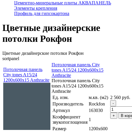
Цементно-минеральные плиты АКВАПАНЕЛЬ
Элементы крепления
Профиль для гипсокартона
Цветные дизайнерские
потолки Рокфон
Цветные дизайнерские потолки Рокфон
sortpanel
Потолочная панель City
Потолочная панель
tones A15/24 1200x600x15
City tones A15/24
Anthracite
1200x600x15 Anthracite
Потолочная панель City
tones A15/24 1200x600x15
Anthracite
Ед. изм.
м.кв. (м2)
2 560 руб.
Производитель
Rockfon
Артикул
163030
В кор
Коэффициент
1
звукопоглощения
Размер
1200x600