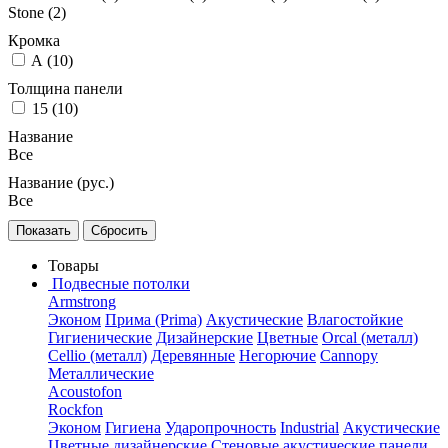
Stone (
2
)
Кромка
A (
10
)
Толщина панели
15 (
10
)
Название
Все
Название (рус.)
Все
Товары
Подвесные потолки
Armstrong
Эконом
Прима (Prima)
Акустические
Влагостойкие
Гигиенические
Дизайнерские
Цветные
Orcal (металл)
Cellio (металл)
Деревянные
Негорючие
Cannopy
Металлические
Acoustofon
Rockfon
Эконом
Гигиена
Ударопрочность
Industrial
Акустические
Цветные дизайнерские
Стеновые акустические панели