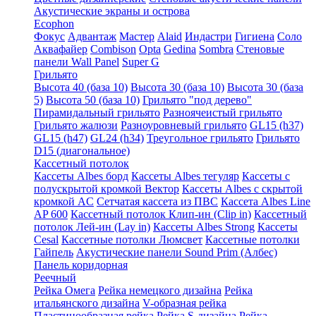
Акустические экраны и острова
Ecophon
Фокус
Адвантаж
Мастер
Alaid
Индастри
Гигиена
Соло
Аквафайер
Combison
Opta
Gedina
Sombra
Стеновые
панели Wall Panel
Super G
Грильято
Высота 40 (база 10)
Высота 30 (база 10)
Высота 30 (база
5)
Высота 50 (база 10)
Грильято "под дерево"
Пирамидальный грильято
Разноячеистый грильято
Грильято жалюзи
Разноуровневый грильято
GL15 (h37)
GL15 (h47)
GL24 (h34)
Треугольное грильято
Грильято
D15 (диагональное)
Кассетный потолок
Кассеты Albes борд
Кассеты Albes тегуляр
Кассеты с
полускрытой кромкой Вектор
Кассеты Albes с скрытой
кромкой AC
Сетчатая кассета из ПВС
Кассета Albes Line
AP 600
Кассетный потолок Клип-ин (Clip in)
Кассетный
потолок Лей-ин (Lay in)
Кассеты Albes Strong
Кассеты
Cesal
Кассетные потолки Люмсвет
Кассетные потолки
Гайпель
Акустические панели Sound Prim (Албес)
Панель коридорная
Реечный
Рейка Омега
Рейка немецкого дизайна
Рейка
итальянского дизайна
V-образная рейка
Пластинообразная рейка
Рейка S-дизайна
Рейка