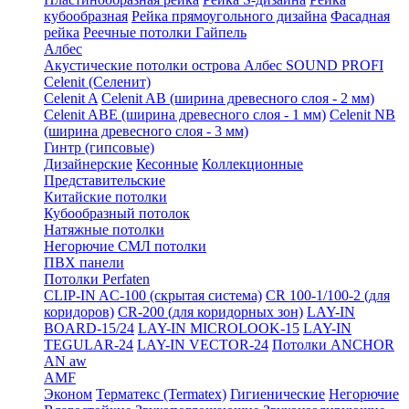
кубообразная
Рейка прямоугольного дизайна
Фасадная
рейка
Реечные потолки Гайпель
Албес
Акустические потолки острова Албес SOUND PROFI
Celenit (Селенит)
Celenit A
Celenit AB (ширина древесного слоя - 2 мм)
Celenit ABE (ширина древесного слоя - 1 мм)
Celenit NB
(ширина древесного слоя - 3 мм)
Гинтр (гипсовые)
Дизайнерские
Кесонные
Коллекционные
Представительские
Китайские потолки
Кубообразный потолок
Натяжные потолки
Негорючие СМЛ потолки
ПВХ панели
Потолки Perfaten
CLIP-IN AC-100 (скрытая система)
CR 100-1/100-2 (для
коридоров)
CR-200 (для коридорных зон)
LAY-IN
BOARD-15/24
LAY-IN MICROLOOK-15
LAY-IN
TEGULAR-24
LAY-IN VECTOR-24
Потолки ANCHOR
AN aw
AMF
Эконом
Терматекс (Termatex)
Гигиенические
Негорючие