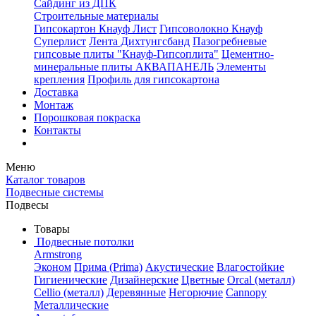
Сайдинг из ДПК
Строительные материалы
Гипсокартон Кнауф Лист
Гипсоволокно Кнауф
Суперлист
Лента Дихтунгсбанд
Пазогребневые
гипсовые плиты "Кнауф-Гипсоплита"
Цементно-
минеральные плиты АКВАПАНЕЛЬ
Элементы
крепления
Профиль для гипсокартона
Доставка
Монтаж
Порошковая покраска
Контакты
Меню
Каталог товаров
Подвесные системы
Подвесы
Товары
Подвесные потолки
Armstrong
Эконом
Прима (Prima)
Акустические
Влагостойкие
Гигиенические
Дизайнерские
Цветные
Orcal (металл)
Cellio (металл)
Деревянные
Негорючие
Cannopy
Металлические