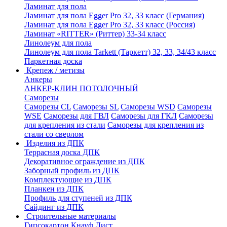
Ламинат для пола
Ламинат для пола Egger Pro 32, 33 класс (Германия)
Ламинат для пола Egger Pro 32, 33 класс (Россия)
Ламинат «RITTER» (Риттер) 33-34 класс
Линолеум для пола
Линолеум для пола Tarkett (Таркетт) 32, 33, 34/43 класс
Паркетная доска
Крепеж / метизы
Анкеры
АНКЕР-КЛИН ПОТОЛОЧНЫЙ
Саморезы
Саморезы CL
Саморезы SL
Саморезы WSD
Саморезы
WSE
Саморезы для ГВЛ
Саморезы для ГКЛ
Саморезы
для крепления из стали
Саморезы для крепления из
стали со сверлом
Изделия из ДПК
Террасная доска ДПК
Декоративное ограждение из ДПК
Заборный профиль из ДПК
Комплектующие из ДПК
Планкен из ДПК
Профиль для ступеней из ДПК
Сайдинг из ДПК
Строительные материалы
Гипсокартон Кнауф Лист