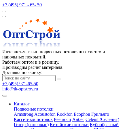
+7 (495) 971 - 65- 50
...
...
Интернет-магазин подвесных потолочных систем и
напольных покрытий.
Работаем оптом и в розницу.
Производим расчет материала!
Доставка по звонку!
+7 (495) 971-65-50
info@tk-optstroy.ru
Каталог
Подвесные потолки
Armstrong
Acoustofon
Rockfon
Ecophon
Грильято
Кассетный потолок
Реечный
Албес
Celenit (Селенит)
Гинтр (гипсовые)
Китайские потолки
Кубообразный