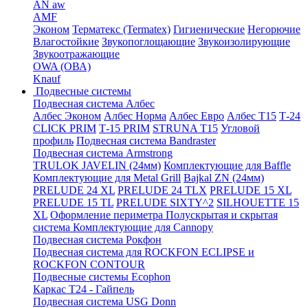
AN aw
AMF
Эконом
Терматекс (Termatex)
Гигиенические
Негорючие
Влагостойкие
Звукопоглощающие
Звукоизолирующие
Звукоотражающие
OWA (ОВА)
Knauf
Подвесные системы
Подвесная система Албес
Албес Эконом
Албес Норма
Албес Евро
Албес T15
Т-24
CLICK PRIM
Т-15 PRIM
STRUNA Т15
Угловой
профиль
Подвесная система Bandraster
Подвесная система Armstrong
TRULOK JAVELIN (24мм)
Комплектующие для Baffle
Комплектующие для Metal Grill
Bajkal ZN (24мм)
PRELUDE 24 XL
PRELUDE 24 TLX
PRELUDE 15 XL
PRELUDE 15 TL
PRELUDE SIXTY^2
SILHOUETTE 15
XL
Оформление периметра
Полускрытая и скрытая
система
Комплектующие для Cannopy
Подвесная система Рокфон
Подвесная система для ROCKFON ECLIPSE и
ROCKFON CONTOUR
Подвесные системы Ecophon
Каркас Т24 - Гайпель
Подвесная система USG Donn