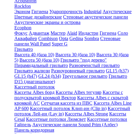
Acoustofon
Rockfon
Эконом
Гигиена
Ударопрочность
Industrial
Акустические
Цветные дизайнерские
Стеновые акустические панели
Акустические экраны и острова
Ecophon
Фокус
Адвантаж
Мастер
Alaid
Индастри
Гигиена
Соло
Аквафайер
Combison
Opta
Gedina
Sombra
Стеновые
панели Wall Panel
Super G
Грильято
Высота 40 (база 10)
Высота 30 (база 10)
Высота 30 (база
5)
Высота 50 (база 10)
Грильято "под дерево"
Пирамидальный грильято
Разноячеистый грильято
Грильято жалюзи
Разноуровневый грильято
GL15 (h37)
GL15 (h47)
GL24 (h34)
Треугольное грильято
Грильято
D15 (диагональное)
Кассетный потолок
Кассеты Albes борд
Кассеты Albes тегуляр
Кассеты с
полускрытой кромкой Вектор
Кассеты Albes с скрытой
кромкой AC
Сетчатая кассета из ПВС
Кассета Albes Line
AP 600
Кассетный потолок Клип-ин (Clip in)
Кассетный
потолок Лей-ин (Lay in)
Кассеты Albes Strong
Кассеты
Cesal
Кассетные потолки Люмсвет
Кассетные потолки
Гайпель
Акустические панели Sound Prim (Албес)
Панель коридорная