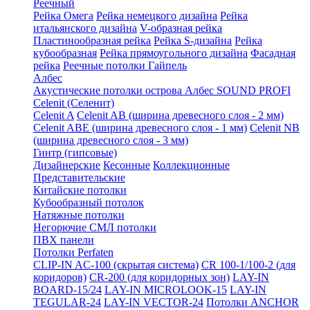
Реечный
Рейка Омега
Рейка немецкого дизайна
Рейка
итальянского дизайна
V-образная рейка
Пластинообразная рейка
Рейка S-дизайна
Рейка
кубообразная
Рейка прямоугольного дизайна
Фасадная
рейка
Реечные потолки Гайпель
Албес
Акустические потолки острова Албес SOUND PROFI
Celenit (Селенит)
Celenit A
Celenit AB (ширина древесного слоя - 2 мм)
Celenit ABE (ширина древесного слоя - 1 мм)
Celenit NB
(ширина древесного слоя - 3 мм)
Гинтр (гипсовые)
Дизайнерские
Кесонные
Коллекционные
Представительские
Китайские потолки
Кубообразный потолок
Натяжные потолки
Негорючие СМЛ потолки
ПВХ панели
Потолки Perfaten
CLIP-IN AC-100 (скрытая система)
CR 100-1/100-2 (для
коридоров)
CR-200 (для коридорных зон)
LAY-IN
BOARD-15/24
LAY-IN MICROLOOK-15
LAY-IN
TEGULAR-24
LAY-IN VECTOR-24
Потолки ANCHOR