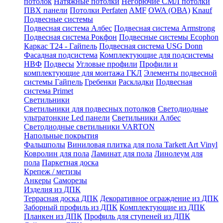
потолок
Натяжные потолки
Негорючие СМЛ потолки
ПВХ панели
Потолки Perfaten
AMF
OWA (ОВА)
Knauf
Подвесные системы
Подвесная система Албес
Подвесная система Armstrong
Подвесная система Рокфон
Подвесные системы Ecophon
Каркас Т24 - Гайпель
Подвесная система USG Donn
Фасадная подсистема
Комплектующие для подсистемы
НВФ
Подвесы
Угловые профили
Профили и
комплектующие для монтажа ГКЛ
Элементы подвесной
системы Гайпель
Гребенки
Раскладки
Подвесная
система Primet
Светильники
Светильники для подвесных потолков
Светодиодные
ультратонкие Led панели
Светильники Албес
Светодиодные светильники VARTON
Напольные покрытия
Фальшполы
Виниловая плитка для пола Tarkett Art Vinyl
Ковролин для пола
Ламинат для пола
Линолеум для
пола
Паркетная доска
Крепеж / метизы
Анкеры
Саморезы
Изделия из ДПК
Террасная доска ДПК
Декоративное ограждение из ДПК
Заборный профиль из ДПК
Комплектующие из ДПК
Планкен из ДПК
Профиль для ступеней из ДПК