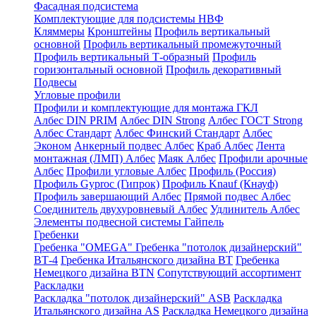
Фасадная подсистема
Комплектующие для подсистемы НВФ
Кляммеры
Кронштейны
Профиль вертикальный
основной
Профиль вертикальный промежуточный
Профиль вертикальный Т-образный
Профиль
горизонтальный основной
Профиль декоративный
Подвесы
Угловые профили
Профили и комплектующие для монтажа ГКЛ
Албес DIN PRIM
Албес DIN Strong
Албес ГОСТ Strong
Албес Стандарт
Албес Финский Стандарт
Албес
Эконом
Анкерный подвес Албес
Краб Албес
Лента
монтажная (ЛМП) Албес
Маяк Албес
Профили арочные
Албес
Профили угловые Албес
Профиль (Россия)
Профиль Gyproc (Гипрок)
Профиль Knauf (Кнауф)
Профиль завершающий Албес
Прямой подвес Албес
Соединитель двухуровневый Албес
Удлинитель Албес
Элементы подвесной системы Гайпель
Гребенки
Гребенка "OMEGA"
Гребенка "потолок дизайнерский"
ВТ-4
Гребенка Итальянского дизайна BT
Гребенка
Немецкого дизайна ВТN
Сопутствующий ассортимент
Раскладки
Раскладка "потолок дизайнерский" ASB
Раскладка
Итальянского дизайна AS
Раскладка Немецкого дизайна