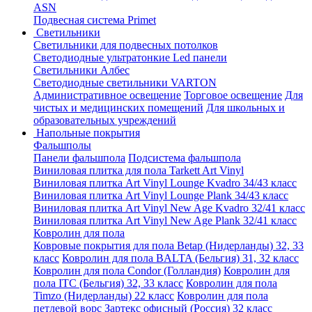
АSN
Подвесная система Primet
Светильники
Светильники для подвесных потолков
Светодиодные ультратонкие Led панели
Светильники Албес
Светодиодные светильники VARTON
Административное освещение
Торговое освещение
Для
чистых и медицинских помещений
Для школьных и
образовательных учреждений
Напольные покрытия
Фальшполы
Панели фальшпола
Подсистема фальшпола
Виниловая плитка для пола Tarkett Art Vinyl
Виниловая плитка Art Vinyl Lounge Kvadro 34/43 класс
Виниловая плитка Art Vinyl Lounge Plank 34/43 класс
Виниловая плитка Art Vinyl New Age Kvadro 32/41 класс
Виниловая плитка Art Vinyl New Age Plank 32/41 класс
Ковролин для пола
Ковровые покрытия для пола Betap (Нидерланды) 32, 33
класс
Ковролин для пола BALTA (Бельгия) 31, 32 класс
Ковролин для пола Condor (Голландия)
Ковролин для
пола ITC (Бельгия) 32, 33 класс
Ковролин для пола
Timzo (Нидерланды) 22 класс
Ковролин для пола
петлевой ворс Зартекс офисный (Россия) 32 класс