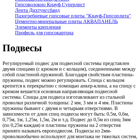
Гипсоволокно Кнауф Суперлист
Лента Дихтунгсбанд
Пазогребневые гипсовые плиты "Кнауф-Гипсоплита"
Цементно-минеральные плиты АКВАПАНЕЛЬ
Элементы крепления
Профиль для гипсокартона
Подвесы
Регулируемый подвес для подвесной системы представлен
двумя спицами (с крюком и с кольцом), соединенными между
собой пластиной-пружиной. Благодаря свойствам пластины-
пружины, подвес можно регулировать. Спица с кольцом
крепится к перекрытию с помощью анкер-клина, а на спицу с
крюком вешается основная направляющая подвесной
системы. Спицы для подвеса изготавливают из стальной
проволки различной толщины: 2 мм, 3 мм и 4 мм. Пластины
пружины бывают с двумя и четырьмя отверстиями. В
зависимости от длин спиц подвесы могут быть: 0,5м, 0,6м,
0,75м, 1м, 1,25м, 1,5м, 2м и т.д. Подвес до 0,5м из спиц 3мм
(по 0,25м каждая) и пластины пружины на 2 отверстия
принято называть европодвесом. Подвесы из 2мм-
проволкиобычно используют для монтажа не тяжелых систем,