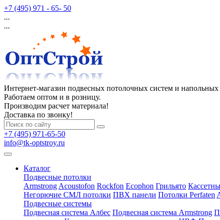
+7 (495) 971 - 65- 50
...
...
Интернет-магазин подвесных потолочных систем и напольных
Работаем оптом и в розницу.
Производим расчет материала!
Доставка по звонку!
+7 (495) 971-65-50
info@tk-optstroy.ru
Каталог
Подвесные потолки
Armstrong
Acoustofon
Rockfon
Ecophon
Грильято
Кассетны
Негорючие СМЛ потолки
ПВХ панели
Потолки Perfaten
Подвесные системы
Подвесная система Албес
Подвесная система Armstrong
П