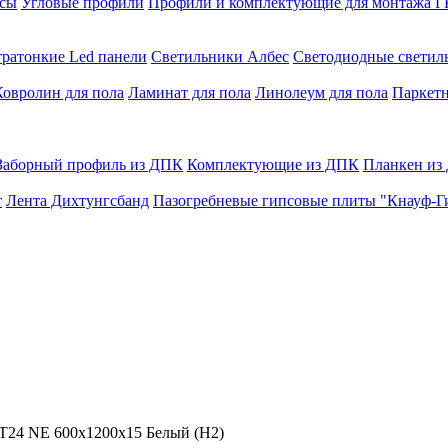
сы
Угловые профили
Профили и комплектующие для монтажа 
тратонкие Led панели
Светильники Албес
Светодиодные свети
Ковролин для пола
Ламинат для пола
Линолеум для пола
Паркетн
Заборный профиль из ДПК
Комплектующие из ДПК
Планкен из
т
Лента Дихтунгсбанд
Пазогребневые гипсовые плиты "Кнауф-Г
/T24 NE 600x1200x15 Белый (H2)