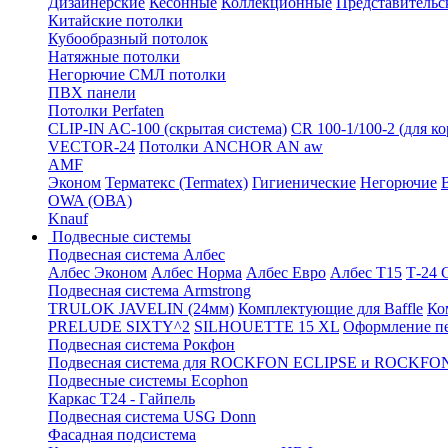
Дизайнерские
Кесонные
Коллекционные
Представительс
Китайские потолки
Кубообразный потолок
Натяжные потолки
Негорючие СМЛ потолки
ПВХ панели
Потолки Perfaten
CLIP-IN AC-100 (скрытая система)
CR 100-1/100-2 (для к
VECTOR-24
Потолки ANCHOR AN aw
AMF
Эконом
Терматекс (Termatex)
Гигиенические
Негорючие
OWA (ОВА)
Knauf
Подвесные системы
Подвесная система Албес
Албес Эконом
Албес Норма
Албес Евро
Албес T15
Т-24
Подвесная система Armstrong
TRULOK JAVELIN (24мм)
Комплектующие для Baffle
Ко
PRELUDE SIXTY^2
SILHOUETTE 15 XL
Оформление п
Подвесная система Рокфон
Подвесная система для ROCKFON ECLIPSE и ROCK
Подвесные системы Ecophon
Каркас Т24 - Гайпель
Подвесная система USG Donn
Фасадная подсистема