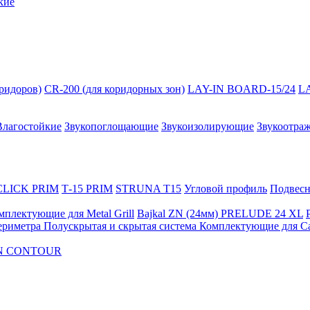
кие
оридоров)
CR-200 (для коридорных зон)
LAY-IN BOARD-15/24
L
Влагостойкие
Звукопоглощающие
Звукоизолирующие
Звукоотра
 CLICK PRIM
Т-15 PRIM
STRUNA Т15
Угловой профиль
Подвесна
мплектующие для Metal Grill
Bajkal ZN (24мм)
PRELUDE 24 XL
ериметра
Полускрытая и скрытая система
Комплектующие для C
FON CONTOUR