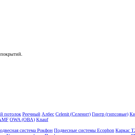
 покрытий.
й потолок
Реечный
Албес
Celenit (Селенит)
Гинтр (гипсовые)
Ки
AMF
OWA (ОВА)
Knauf
одвесная система Рокфон
Подвесные системы Ecophon
Каркас Т