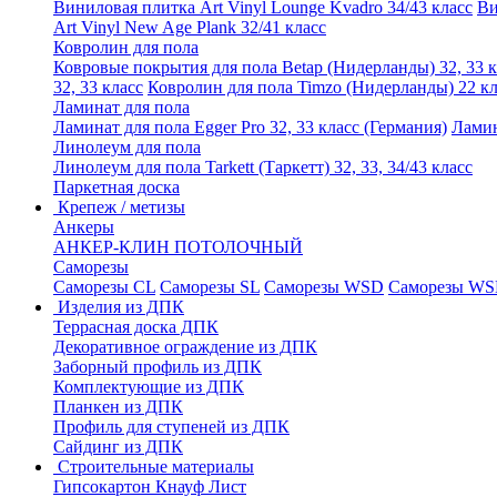
Виниловая плитка Art Vinyl Lounge Kvadro 34/43 класс
Ви
Art Vinyl New Age Plank 32/41 класс
Ковролин для пола
Ковровые покрытия для пола Betap (Нидерланды) 32, 33 к
32, 33 класс
Ковролин для пола Timzo (Нидерланды) 22 кл
Ламинат для пола
Ламинат для пола Egger Pro 32, 33 класс (Германия)
Ламин
Линолеум для пола
Линолеум для пола Tarkett (Таркетт) 32, 33, 34/43 класс
Паркетная доска
Крепеж / метизы
Анкеры
АНКЕР-КЛИН ПОТОЛОЧНЫЙ
Саморезы
Саморезы CL
Саморезы SL
Саморезы WSD
Саморезы WS
Изделия из ДПК
Террасная доска ДПК
Декоративное ограждение из ДПК
Заборный профиль из ДПК
Комплектующие из ДПК
Планкен из ДПК
Профиль для ступеней из ДПК
Сайдинг из ДПК
Строительные материалы
Гипсокартон Кнауф Лист