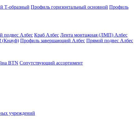
й Т-образный
Профиль горизонтальный основной
Профиль
й подвес Албес
Краб Албес
Лента монтажная (ЛМП) Албес
 (Кнауф)
Профиль завершающий Албес
Прямой подвес Албес
айна ВТN
Сопутствующий ассортимент
ьных учреждений