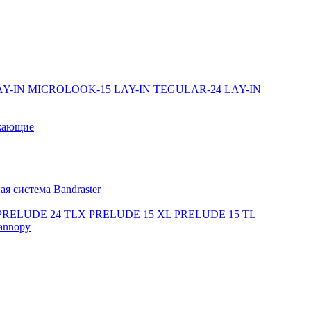
AY-IN MICROLOOK-15
LAY-IN TEGULAR-24
LAY-IN
жающие
я система Bandraster
PRELUDE 24 TLX
PRELUDE 15 XL
PRELUDE 15 TL
annopy