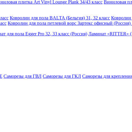
ниловая плитка Art Vinyl Lounge Plank 34/43 класс
Виниловая пли
ласс
Ковролин для пола BALTA (Бельгия) 31, 32 класс
Ковролин 
асс
Ковролин для пола петлевой ворс Зартекс офисный (Россия) 
ат для пола Egger Pro 32, 33 класс (Россия)
Ламинат «RITTER» (Р
E
Саморезы для ГВЛ
Саморезы для ГКЛ
Саморезы для крепления