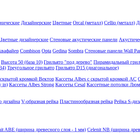
нические
Дизайнерские
Цветные
Orcal (металл)
Cellio (металл)
Д
Цветные дизайнерские
Стеновые акустические панели
Акустиче
квафайер
Combison
Opta
Gedina
Sombra
Стеновые панели Wall Pa
Высота 50 (база 10)
Грильято "под дерево"
Пирамидальный грил
34)
Треугольное грильято
Грильято D15 (диагональное)
ускрытой кромкой Вектор
Кассеты Albes с скрытой кромкой AC
 in)
Кассеты Albes Strong
Кассеты Cesal
Кассетные потолки Люм
о дизайна
V-образная рейка
Пластинообразная рейка
Рейка S-диз
nit ABE (ширина древесного слоя - 1 мм)
Celenit NB (ширина древ