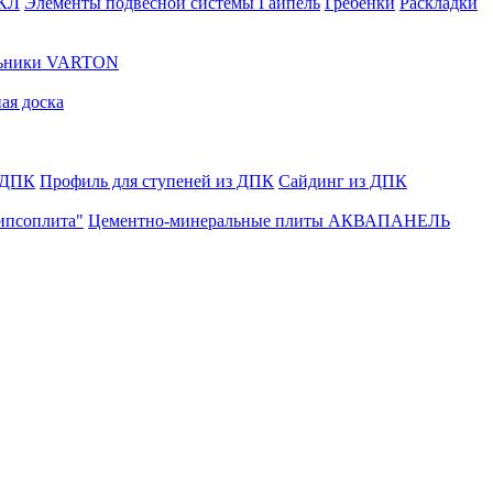
ГКЛ
Элементы подвесной системы Гайпель
Гребенки
Раскладки
льники VARTON
ая доска
 ДПК
Профиль для ступеней из ДПК
Сайдинг из ДПК
ипсоплита"
Цементно-минеральные плиты АКВАПАНЕЛЬ