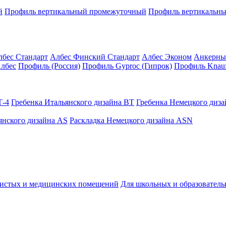
й
Профиль вертикальный промежуточный
Профиль вертикальны
лбес Стандарт
Албес Финский Стандарт
Албес Эконом
Анкерны
лбес
Профиль (Россия)
Профиль Gyproc (Гипрок)
Профиль Knauf
Т-4
Гребенка Итальянского дизайна BT
Гребенка Немецкого диз
янского дизайна AS
Раскладка Немецкого дизайна АSN
чистых и медицинских помещений
Для школьных и образовател