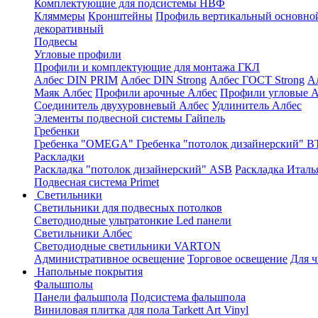
Комплектующие для подсистемы НВФ
Кляммеры
Кронштейны
Профиль вертикальный основно
декоративный
Подвесы
Угловые профили
Профили и комплектующие для монтажа ГКЛ
Албес DIN PRIM
Албес DIN Strong
Албес ГОСТ Strong
А
Маяк Албес
Профили арочные Албес
Профили угловые А
Соединитель двухуровневый Албес
Удлинитель Албес
Элементы подвесной системы Гайпель
Гребенки
Гребенка "OMEGA"
Гребенка "потолок дизайнерский" В
Раскладки
Раскладка "потолок дизайнерский" ASB
Раскладка Италь
Подвесная система Primet
Светильники
Светильники для подвесных потолков
Светодиодные ультратонкие Led панели
Светильники Албес
Светодиодные светильники VARTON
Административное освещение
Торговое освещение
Для 
Напольные покрытия
Фальшполы
Панели фальшпола
Подсистема фальшпола
Виниловая плитка для пола Tarkett Art Vinyl