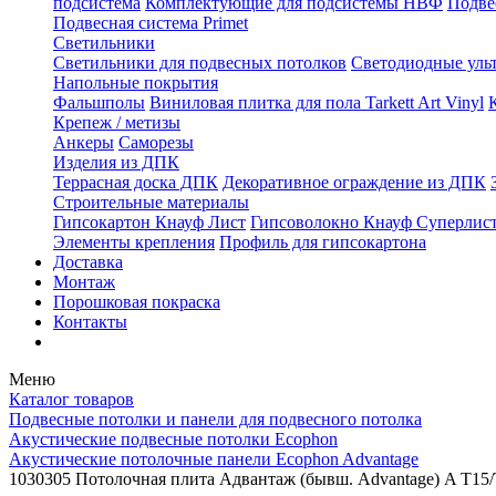
подсистема
Комплектующие для подсистемы НВФ
Подве
Подвесная система Primet
Светильники
Светильники для подвесных потолков
Светодиодные уль
Напольные покрытия
Фальшполы
Виниловая плитка для пола Tarkett Art Vinyl
Крепеж / метизы
Анкеры
Саморезы
Изделия из ДПК
Террасная доска ДПК
Декоративное ограждение из ДПК
Строительные материалы
Гипсокартон Кнауф Лист
Гипсоволокно Кнауф Суперлис
Элементы крепления
Профиль для гипсокартона
Доставка
Монтаж
Порошковая покраска
Контакты
Меню
Каталог товаров
Подвесные потолки и панели для подвесного потолка
Акустические подвесные потолки Ecophon
Акустические потолочные панели Ecophon Advantage
1030305 Потолочная плита Адвантаж (бывш. Advantage) A T15