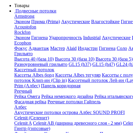
Товары
Подвесные потолки
Armstrong
Эконом
Прима (Prima)
Акустические
Влагостойкие
Гигие
Acoustofon
Rockfon
Эконом
Гигиена
Ударопрочность
Industrial
Акустические
Ecophon
Фокус
Адвантаж
Мастер
Alaid
Индастри
Гигиена
Соло
А
Грильято
Высота 40 (база 10)
Высота 30 (база 10)
Высота 30 (база 5)
Разноуровневый грильято
GL15 (h37)
GL15 (h47)
GL24 (h
Кассетный потолок
Кассеты Albes борд
Кассеты Albes тегуляр
Кассеты с пол
потолок Клип-ин (Clip in)
Кассетный потолок Лей-ин (Lay
Prim (Албес)
Панель коридорная
Реечный
Рейка Омега
Рейка немецкого дизайна
Рейка итальянског
Фасадная рейка
Реечные потолки Гайпель
Албес
Акустические потолки острова Албес SOUND PROFI
Celenit (Селенит)
Celenit A
Celenit AB (ширина древесного слоя - 2 мм)
Cele
Гинтр (гипсовые)