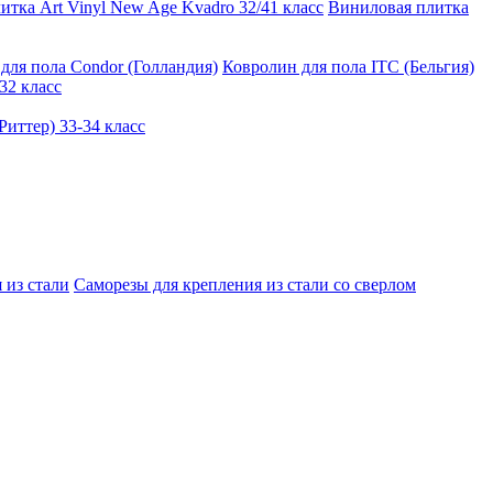
тка Art Vinyl New Age Kvadro 32/41 класс
Виниловая плитка
для пола Condor (Голландия)
Ковролин для пола ITC (Бельгия)
32 класс
иттер) 33-34 класс
 из стали
Саморезы для крепления из стали со сверлом