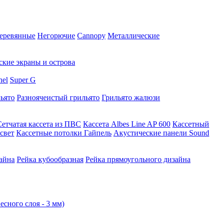
еревянные
Негорючие
Cannopy
Металлические
ские экраны и острова
nel
Super G
ьято
Разноячеистый грильято
Грильято жалюзи
Сетчатая кассета из ПВС
Кассета Albes Line AP 600
Кассетный
свет
Кассетные потолки Гайпель
Акустические панели Sound
айна
Рейка кубообразная
Рейка прямоугольного дизайна
есного слоя - 3 мм)