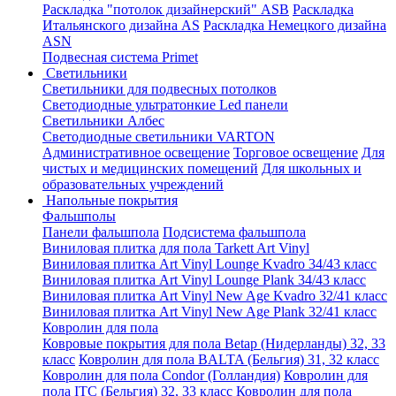
Раскладка "потолок дизайнерский" ASB
Раскладка
Итальянского дизайна AS
Раскладка Немецкого дизайна
АSN
Подвесная система Primet
Светильники
Светильники для подвесных потолков
Светодиодные ультратонкие Led панели
Светильники Албес
Светодиодные светильники VARTON
Административное освещение
Торговое освещение
Для
чистых и медицинских помещений
Для школьных и
образовательных учреждений
Напольные покрытия
Фальшполы
Панели фальшпола
Подсистема фальшпола
Виниловая плитка для пола Tarkett Art Vinyl
Виниловая плитка Art Vinyl Lounge Kvadro 34/43 класс
Виниловая плитка Art Vinyl Lounge Plank 34/43 класс
Виниловая плитка Art Vinyl New Age Kvadro 32/41 класс
Виниловая плитка Art Vinyl New Age Plank 32/41 класс
Ковролин для пола
Ковровые покрытия для пола Betap (Нидерланды) 32, 33
класс
Ковролин для пола BALTA (Бельгия) 31, 32 класс
Ковролин для пола Condor (Голландия)
Ковролин для
пола ITC (Бельгия) 32, 33 класс
Ковролин для пола