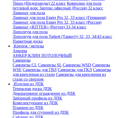
Timzo (Нидерланды) 22 класс
Ковролин для пола
петлевой ворс Зартекс офисный (Россия) 32 класс
Ламинат для пола
Ламинат для пола Egger Pro 32, 33 класс (Германия)
Ламинат для пола Egger Pro 32, 33 класс (Россия)
Ламинат «RITTER» (Риттер) 33-34 класс
Линолеум для пола
Линолеум для пола Tarkett (Таркетт) 32, 33, 34/43 класс
Паркетная доска
Крепеж / метизы
Анкеры
АНКЕР-КЛИН ПОТОЛОЧНЫЙ
Саморезы
Саморезы CL
Саморезы SL
Саморезы WSD
Саморезы
WSE
Саморезы для ГВЛ
Саморезы для ГКЛ
Саморезы
для крепления из стали
Саморезы для крепления из
стали со сверлом
Изделия из ДПК
Террасная доска ДПК
Декоративное ограждение из ДПК
Заборный профиль из ДПК
Комплектующие из ДПК
Планкен из ДПК
Профиль для ступеней из ДПК
Сайдинг из ДПК