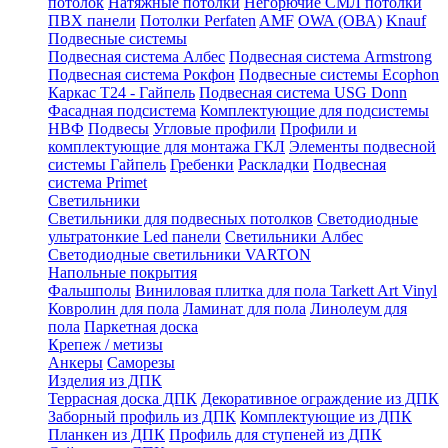
потолок
Натяжные потолки
Негорючие СМЛ потолки
ПВХ панели
Потолки Perfaten
AMF
OWA (ОВА)
Knauf
Подвесные системы
Подвесная система Албес
Подвесная система Armstrong
Подвесная система Рокфон
Подвесные системы Ecophon
Каркас Т24 - Гайпель
Подвесная система USG Donn
Фасадная подсистема
Комплектующие для подсистемы
НВФ
Подвесы
Угловые профили
Профили и
комплектующие для монтажа ГКЛ
Элементы подвесной
системы Гайпель
Гребенки
Раскладки
Подвесная
система Primet
Светильники
Светильники для подвесных потолков
Светодиодные
ультратонкие Led панели
Светильники Албес
Светодиодные светильники VARTON
Напольные покрытия
Фальшполы
Виниловая плитка для пола Tarkett Art Vinyl
Ковролин для пола
Ламинат для пола
Линолеум для
пола
Паркетная доска
Крепеж / метизы
Анкеры
Саморезы
Изделия из ДПК
Террасная доска ДПК
Декоративное ограждение из ДПК
Заборный профиль из ДПК
Комплектующие из ДПК
Планкен из ДПК
Профиль для ступеней из ДПК