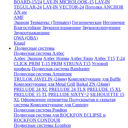
BOARD-15/24
LAY-IN MICROLOOK-15
LAY-IN
TEGULAR-24
LAY-IN VECTOR-24
Потолки ANCHOR
AN aw
AMF
Эконом
Терматекс (Termatex)
Гигиенические
Негорючие
Влагостойкие
Звукопоглощающие
Звукоизолирующие
Звукоотражающие
OWA (ОВА)
Knauf
Подвесные системы
Подвесная система Албес
Албес Эконом
Албес Норма
Албес Евро
Албес T15
Т-24
CLICK PRIM
Т-15 PRIM
STRUNA Т15
Угловой
профиль
Подвесная система Bandraster
Подвесная система Armstrong
TRULOK JAVELIN (24мм)
Комплектующие для Baffle
Комплектующие для Metal Grill
Bajkal ZN (24мм)
PRELUDE 24 XL
PRELUDE 24 TLX
PRELUDE 15 XL
PRELUDE 15 TL
PRELUDE SIXTY^2
SILHOUETTE 15
XL
Оформление периметра
Полускрытая и скрытая
система
Комплектующие для Cannopy
Подвесная система Рокфон
Подвесная система для ROCKFON ECLIPSE и
ROCKFON CONTOUR
Подвесные системы Ecophon