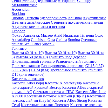
Cellio (металл)
Деревянные
Негорючие
Cannopy
Металлические
Acoustofon
Rockfon
Эконом
Гигиена
Ударопрочность
Industrial
Акустические
Цветные дизайнерские
Стеновые акустические панели
Акустические экраны и острова
Ecophon
Фокус
Адвантаж
Мастер
Alaid
Индастри
Гигиена
Соло
Аквафайер
Combison
Opta
Gedina
Sombra
Стеновые
панели Wall Panel
Super G
Грильято
Высота 40 (база 10)
Высота 30 (база 10)
Высота 30 (база
5)
Высота 50 (база 10)
Грильято "под дерево"
Пирамидальный грильято
Разноячеистый грильято
Грильято жалюзи
Разноуровневый грильято
GL15 (h37)
GL15 (h47)
GL24 (h34)
Треугольное грильято
Грильято
D15 (диагональное)
Кассетный потолок
Кассеты Albes борд
Кассеты Albes тегуляр
Кассеты с
полускрытой кромкой Вектор
Кассеты Albes с скрытой
кромкой AC
Сетчатая кассета из ПВС
Кассета Albes Line
AP 600
Кассетный потолок Клип-ин (Clip in)
Кассетный
потолок Лей-ин (Lay in)
Кассеты Albes Strong
Кассеты
Cesal
Кассетные потолки Люмсвет
Кассетные потолки