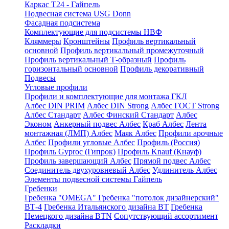
Каркас Т24 - Гайпель
Подвесная система USG Donn
Фасадная подсистема
Комплектующие для подсистемы НВФ
Кляммеры
Кронштейны
Профиль вертикальный
основной
Профиль вертикальный промежуточный
Профиль вертикальный Т-образный
Профиль
горизонтальный основной
Профиль декоративный
Подвесы
Угловые профили
Профили и комплектующие для монтажа ГКЛ
Албес DIN PRIM
Албес DIN Strong
Албес ГОСТ Strong
Албес Стандарт
Албес Финский Стандарт
Албес
Эконом
Анкерный подвес Албес
Краб Албес
Лента
монтажная (ЛМП) Албес
Маяк Албес
Профили арочные
Албес
Профили угловые Албес
Профиль (Россия)
Профиль Gyproc (Гипрок)
Профиль Knauf (Кнауф)
Профиль завершающий Албес
Прямой подвес Албес
Соединитель двухуровневый Албес
Удлинитель Албес
Элементы подвесной системы Гайпель
Гребенки
Гребенка "OMEGA"
Гребенка "потолок дизайнерский"
ВТ-4
Гребенка Итальянского дизайна BT
Гребенка
Немецкого дизайна ВТN
Сопутствующий ассортимент
Раскладки