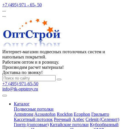
+7 (495) 971 - 65- 50
...
...
Интернет-магазин подвесных потолочных систем и
напольных покрытий.
Работаем оптом и в розницу.
Производим расчет материала!
Доставка по звонку!
+7 (495) 971-65-50
info@tk-optstroy.ru
Каталог
Подвесные потолки
Armstrong
Acoustofon
Rockfon
Ecophon
Грильято
Кассетный потолок
Реечный
Албес
Celenit (Селенит)
Гинтр (гипсовые)
Китайские потолки
Кубообразный