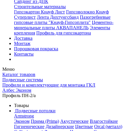
Сайдинг из ДПК
Строительные материалы
Гипсокартон Кнауф Лист
Гипсоволокно Кнауф
Суперлист
Лента Дихтунгсбанд
Пазогребневые
гипсовые плиты "Кнауф-Гипсоплита"
Цементно-
минеральные плиты АКВАПАНЕЛЬ
Элементы
крепления
Профиль для гипсокартона
Доставка
Монтаж
Порошковая покраска
Контакты
Меню
Каталог товаров
Подвесные системы
Профили и комплектующие для монтажа ГКЛ
Албес Эконом
Профиль ПН-2/а
Товары
Подвесные потолки
Armstrong
Эконом
Прима (Prima)
Акустические
Влагостойкие
Гигиенические
Дизайнерские
Цветные
Orcal (металл)