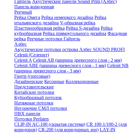
Гайпель
Акустические панели Sound Prim (Албес)
Панель коридорная
Реечный
Рейка Омега
Рейка немецкого дизайна
Рейка
итальянского дизайна
V-образная рейка
Пластинообразная рейка
Рейка S-дизайна
Рейка
кубообразная
Рейка прямоугольного дизайна
Фасадная
рейка
Реечные потолки Гайпель
Албес
Акустические потолки острова Албес SOUND PROFI
Celenit (Селенит)
Celenit A
Celenit AB (ширина древесного слоя - 2 мм)
Celenit ABE (ширина древесного слоя - 1 мм)
Celenit NB
(ширина древесного слоя - 3 мм)
Гинтр (гипсовые)
Дизайнерские
Кесонные
Коллекционные
Представительские
Китайские потолки
Кубообразный потолок
Натяжные потолки
Негорючие СМЛ потолки
ПВХ панели
Потолки Perfaten
CLIP-IN AC-100 (скрытая система)
CR 100-1/100-2 (для
коридоров)
CR-200 (для коридорных зон)
LAY-IN